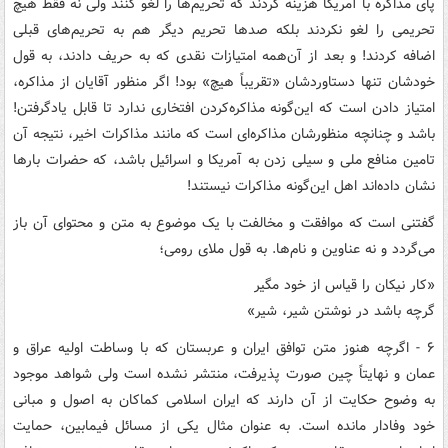
پای مذاکره با آمریکا هزینه کردند که تحریم‌ها را لغو کنند ولی نه فقط هیچ
تحریمی را لغو نکردند بلکه صدها تحریم دیگر هم به تحریم‌های قبلی
اضافه کردند! و بعد از آن‌همه امتیازات نقدی که به حریف دادند، به قول
خودشان تنها دستاوردشان «تقریباً هیچ» بود! اگر منظور آقایان از مذاکره،
امتیاز دادن است که این‌گونه مذاکره‌کردن افتخاری ندارد تا قابل یادگرفتن!
باشد و چنانچه منظورشان مذاکره‌ای است که مانند مذاکرات اخیر، نتیجه آن
تامین منافع ملی و سیلی زدن به آمریکا و اسرائیل باشد، که حضرات بارها
نشان داده‌اند اهل این‌گونه مذاکرات نیستند!
گفتنی است که موافقت و مخالفت با یک موضوع به متن و محتوای آن باز
می‌گردد و نه عناوین و نام‌ها. به قول ملای رومی؛
«کار نیکان را قیاس از خود مگیر
گرچه باشد در نوشتن شیر، شیر»
۶ - اگرچه هنوز متن توافق ایران و عربستان که با وساطت اولیه عراق و
عمان و نهایتاً چین صورت پذیرفت، منتشر نشده است ولی شواهد موجود
به وضوح حکایت از آن دارند که ایران اسلامی کماکان به اصول و مبانی
خود وفادار مانده است. به عنوان مثال یکی از مسائل فیمابین، حمایت