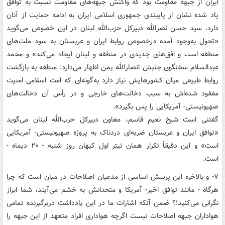
ایران از جبهه مقاومت بود که واکنش جبهه‌های مقاومت نسبت به توافق
یاد شده نشان از پایبندی جمهوری اسلامی ایران به ادامه حمایت از آنان
دارد. سید حسن نصرالله دبیرکل حزب‌الله لبنان در این خصوص می‌گوید
«تحول به‌وجود آمده درخصوص روابط ایران و عربستان به سود ملت‌های
منطقه است و افق‌های جدیدی در منطقه و لبنان ایجاد می‌کند» و محمد
عبدالسلام سخنگوی جنبش انصارالله یمن اظهار می‌دارد: منطقه به بازگشت
روابط طبیعی میان کشورهایش نیاز دارد به‌گونه‌ای که امت اسلامی امنیت
مفقود شده‌اش به سبب دخالت‌های خارجی و در رأس آن دخالت‌های
صهیونیستی- آمریکایی را پس بگیرد».
گفتنی است شیخ نعیم قاسم، معاون دبیرکل حزب‌الله لبنان می‌گوید
«توافق ایران و عربستان ضربه‌ای دردناک به پروژه صهیونیستی- آمریکایی
است» و این دقیقاً تکرار همان تیتر اول کیهان روز شنبه - ۲۰ دیماه -
است.
۷- و بالاخره این پرسش اساسی از مدعیان اصلاحات در میان است که چرا
هرگاه - مانند توافق اخیر- آمریکا و متحدانش به خشم می‌آیند، شما ابراز
نگرانی می‌کنید!؟ ضمن آنکه اشارات ما در این یادداشت دربرگیرنده تمامی
هواداران جبهه اصلاحات نیست اگرچه هواداری افراد متعهد از این جبهه را