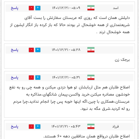
پاسخ
اسد
۰۵:۰۹ - ۱۴۰۱/۱۲/۲۱
2
3
دلیلش همان است که روزی که عربستان سفارتش را بست آقای
شریعتمداری از همه خوشحال تر بودند حالا که باز کرده باز انگار ایشون از
همه خوشحال ترند .
پاسخ
۰۵:۲۸ - ۱۴۰۱/۱۲/۲۱
4
1
برجک زن
پاسخ
۰۵:۳۱ - ۱۴۰۱/۱۲/۲۱
0
3
اصلاح طلبان هم مثل اربابشان تو هوا دزدی میکنن و همه چی رو به نفع
خودشون مصادره میکنن.خرید واکسن،پیمان شانگهای،مذاکره به
عربستان،همکاری با چین.اگه اینها خوبه پس چرا انجام ندادید،چرا مردم
رو له کردید.شرق مگه بد نبود.
پاسخ
فرزاد
۰۵:۴۳ - ۱۴۰۱/۱۲/۲۱
0
1
اصلاح طلبان درواقع همان منافقین دهه ۶۰ هستند.