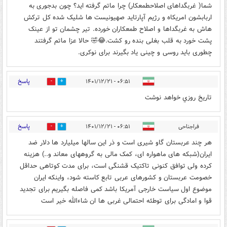
شما( غربگداهای اصلاحطمعکار) چرا ماتم گرفته اید؟ چون بدجوری به
اربابشون امریکاه و رژیم آپارتاید صهیونیست ها شلیک شده کل ترکش
هاش به غربگداها و اصلاح طمعکاران خورده. تیر چشمان تو از عینک
پشت خورد به قلب بغلی بنده رو کشت.😂🤣 حالا عزا ماتم گرفتند
چطوری باید روسی و چینی یاد بگیرند برای نوکری.
پاسخ
۰۶:۵۱ - ۱۴۰۱/۱۲/۲۱
0
0
تاريخ روزي خواهد نوشت
پاسخ
فراجناحی
۰۶:۵۱ - ۱۴۰۱/۱۲/۲۱
0
2
هر چند عربستان گاو شیری است و ذر این سالها میلیارد ها دلار ضد
ایران(شبکه های ماهواره ای، کمک مالی به گروههای معاند و..) هزینه
کرده ولی توافق کنونی تاکتیک قشنگی است، برای مدت کوتاهی حداقل
خصومت عربستان و کشورهای عربی تابع کاسته شود، واینکه ایران
موضوع اول سیاست خارجی آمریکا باشد کمی فاصله بگیریم برای تجدید
قوا و امادگی برای توطئه احتمالی غربی ها ان شاءالله خیر است