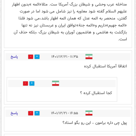
مداخله عرب وحشی و شیطان بزرگ آمریکا ست. مثلا«ائمه »بدون اطهار
علیهم السلام گفته شود معاویه را نیز شامل می شود اما در صورت
گفتن، منحصر به ائمه عدل که همان ائمه اطهار باشد،می شود فلذا
«ائمه جهیم»داریم و«ائمه جنة»توافق ایران و عربستان نیز نه تنها
بازگشت به هاشمی و هاشمیون آویزان به شیطان بزرگ ،بلکه حذف آن
است.
پاسخ
۱۱:۳۵ - ۱۴۰۱/۱۲/۲۱
2
3
اتفاقا آمریکا استقبال کرده
0
0
کجا استقبال کرده ؟
پاسخ
۱۶:۵۵ - ۱۴۰۱/۱۲/۲۱
1
0
پول چی داره برامون ، این رو بگو استاد؟