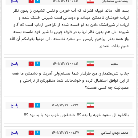
پاسخ
رمضانعلی محمدیان
۰۱:۱۱ - ۱۴۰۱/۱۲/۲۱
4
1
بسم الله. ماتم قبیله اشراف که آب خوردن و نفس کشیدن را بدون نظر
ارباب خودشان ناممکن میداند و دوسالی است شیرش خشک شده و
ارباب از شیرخشک دادن به او خسته شده از ناراحتی ارباب است که گاو
شیرده اش هم بدون نظر ارباب در ظرف چینی با شیر خود ماست بسته
واز همه بدتر ابراهیم رئیسی سر سفره نشسته .قل موتوا بغیضکم أن الله
علیم بذات الصدور
پاسخ
سعید
۰۱:۱۱ - ۱۴۰۱/۱۲/۲۱
2
4
جناب شریعتمداری من طرفدار شما هستم'ولی آمریکا و دشمنان ما همه
از این توافق استقبال کرده و خوشحالند شما منظورتان از ناراحتی و
عصبانیت چه کسی هست؟
پاسخ
۰۱:۲۴ - ۱۴۰۱/۱۲/۲۱
2
5
بالاخره آل سعود خوبه یا بده ؟!! خاشقچی خوب بود یا بد بود ؟!!
پاسخ
محمد مهدی اسلامی
۰۱:۲۷ - ۱۴۰۱/۱۲/۲۱
1
0