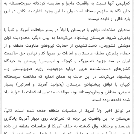
کم‌فهمی آنها نسبت به واقعیت ماجرا و مقایسه کودکانه صورت‌مسئله به
جای نگاه به مفهوم مسئله است ولی با این وجود اشاره به نکاتی در این
باره خالی از فایده نیست؛
مدعیان اصلاحات توافق با عربستان را اولاً در بستر موافقت آمریکا و ثانیاً با
پذیرش شروط عربستان پیشنهاد می‌کردند! به بیان دیگر، محدودیت توان
موشکی کشورمان، دست‌کشیدن از حمایت نیروهای مقاومت منطقه و از
جمله، پذیرش سلطه عربستان و امارات بر یمن! کنار نهادن حق حاکمیت
ایران بر سه جزیره تنب‌بزرگ و کوچک و ابوموسی! پیوستن به دیدگاه
کشورهای دست‌نشانده عربی درباره موجودیت رژیم صهیونیستی و...
پیشنهاد می‌کردند. در این حالت به همان ‌اندازه که مخالفت سرسختانه
کیهان با توافق پیشنهادی عربستان (بخوانید آمریکا و اسرائیل) بسیار
طبیعی، منطقی و وطن‌دوستانه بود، موافقت مدعیان اصلاحات با شرایط یاد
شده فاجعه بوده است.
در توافق اخیر اولاً آمریکا از مناسبات منطقه حذف شده است، ثانیاً،
عربستان به این واقعیت پی برده که نمی‌تواند روی دیوار آمریکا یادگاری
بنویسد و برخلاف روال گذشته به حذف آمریکا از مناسبات منطقه تن داده