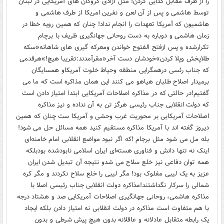
را از طرف مقابل گدایی کردن! مثل آزادی گروگان های آمریکایی در لبنان
توسط هاشمی و پس از آن لعن و نفرین امریکا از طرف هاشمی و
هاشمیون که آمریکا تعهدات را انجام نداد! چنان که همین رویه خطا در
زمان هاشمی و دوباره به دست روحانی جهانگیری ظریف با برچام
تکرارشده و پس ازفتح الفتوح خواندن ومعرکه گیری های شاهانه«سکه
طلاپخش وپلا کردن»خودشان دست آخر«مقرآمدند:تقریبا هیچ!»هرقدمی
که جناب رئسی درهمگرایی منطقه وحیاط خلوت آمریکاو همسایگان
برمیدار اصلاح طلبان هیاهو می کنند این همان مذاکره است که ما می
گفتیم!در حالتی که در مذاکره اصلاحات آمریکایی ابتدا امتیاز دادن است
که دولت انقلابی جناب رئیسی هرگز تن به آن نداده و نیز مذاکره
اصلاحات آمریکایی بر محوریت غرب وحشی و آمریکا ست چنان که همین
دیروز گفته اند با آمریکا مذاکره مستقیم کنید همه مسائل حل می شود!
بله مل می شود مثل برجام !که اگر نبود مواضع انقلابی امام خامنه‌ای
اینک نه تنها دانش و فناوری هسته‌ای ایران اسلامی نابودشده بودبلکه
همه توان دفاعی نیز خلع سلاح می شدو نتیجه آن تبدیل شدن ایران
عزیز به یک لیبی مفلوک بود! مگر لیبی را خلع سلاح نکردند و مگر کره
شمالی را سرکار نگداشتند!مذاکره دولت انقلابی جناب رئیسی اصلا با
مذاکره هاشمی، روحانی جهانگیری اصلاحات آمریکایی صد و هشتاد درجه
با هم متفاوت است مذاکره در دولت انقلابی نه امتیاز دادن بلکه ایجاد
یک رابطه متقابل عادلانه و عاقلانه بدون هیچ پیش شرطی و بدون