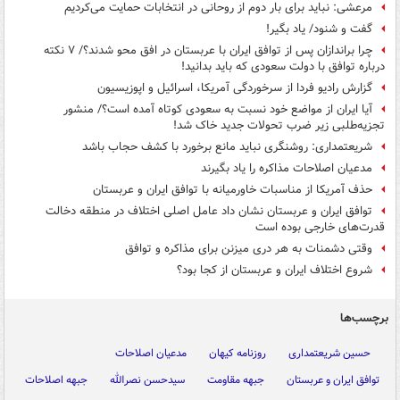
مرعشی: نباید برای بار دوم از روحانی در انتخابات حمایت می‌کردیم
گفت و شنود/ یاد بگیر!
چرا براندازان پس از توافق ایران با عربستان در افق محو شدند؟/ ۷ نکته‌
درباره توافق با دولت سعودی که باید بدانید!
گزارش رادیو فردا از سرخوردگی آمریکا، اسرائیل و اپوزیسیون
آیا ایران از مواضع خود نسبت به سعودی کوتاه آمده است؟/ منشور
تجزیه‌طلبی زیر ضرب تحولات جدید خاک شد!
شریعتمداری: روشنگری نباید مانع برخورد با کشف حجاب باشد
مدعیان اصلاحات مذاکره را یاد بگیرند
حذف آمریکا از مناسبات خاورمیانه با توافق ایران و عربستان
توافق ایران و عربستان نشان داد عامل اصلی اختلاف در منطقه دخالت
قدرت‌های خارجی بوده است
وقتی دشمنات به هر دری میزنن برای مذاکره و توافق
شروع اختلاف ایران و عربستان از کجا بود؟
برچسب‌ها
حسین شریعتمداری
روزنامه کیهان
مدعیان اصلاحات
توافق ایران و عربستان
جبهه مقاومت
سیدحسن نصرالله
جبهه اصلاحات