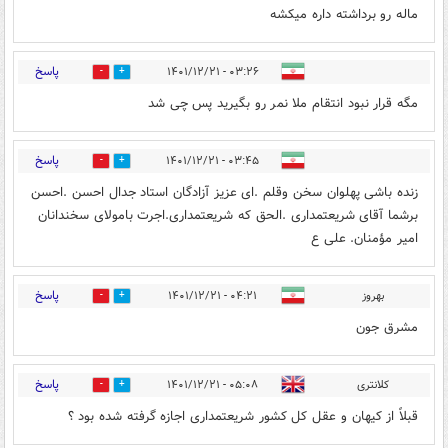
ماله رو برداشته داره میکشه
پاسخ
۰۳:۲۶ - ۱۴۰۱/۱۲/۲۱
0
4
مگه قرار نبود انتقام ملا نمر رو بگیرید پس چی شد
پاسخ
۰۳:۴۵ - ۱۴۰۱/۱۲/۲۱
4
1
زنده باشی پهلوان سخن وقلم .ای عزیز آزادگان استاد جدال احسن .احسن
برشما آقای شریعتمداری .الحق که شریعتمداری.اجرت بامولای سخندانان
امیر مؤمنان. علی ع
پاسخ
بهروز
۰۴:۲۱ - ۱۴۰۱/۱۲/۲۱
0
0
مشرق جون
پاسخ
کلانتری
۰۵:۰۸ - ۱۴۰۱/۱۲/۲۱
1
3
قبلاً از کیهان و عقل کل کشور شریعتمداری اجازه گرفته شده بود ؟