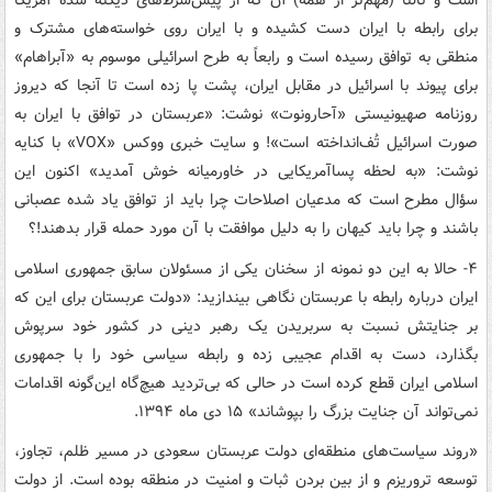
است و ثالثاً (مهم‌تر از همه) آن که از پیش‌شرط‌های دیکته شده آمریکا
برای رابطه با ایران دست کشیده و با ایران روی خواسته‌های مشترک و
منطقی به توافق رسیده است و رابعاً به طرح اسرائیلی موسوم به «آبراهام»
برای پیوند با اسرائیل در مقابل ایران، پشت پا زده است تا آنجا که دیروز
روزنامه صهیونیستی «آحارونوت» نوشت: «عربستان در توافق با ایران به
صورت اسرائیل تُف‌انداخته است»! و سایت خبری ووکس «VOX‌» با کنایه
نوشت: «به لحظه پساآمریکایی در خاورمیانه خوش آمدید» اکنون این
سؤال مطرح است که مدعیان اصلاحات چرا باید از توافق یاد شده عصبانی
باشند و چرا باید کیهان را به دلیل موافقت با آن مورد حمله قرار بدهند!؟
۴- حالا به این دو نمونه از سخنان یکی از مسئولان سابق جمهوری اسلامی
ایران درباره رابطه با عربستان نگاهی بیندازید: «دولت عربستان برای این که
بر جنایتش نسبت به سربریدن یک رهبر دینی در کشور خود سرپوش
بگذارد، دست به اقدام عجیبی زده و رابطه سیاسی خود را با جمهوری
اسلامی ایران قطع کرده است در حالی که بی‌تردید هیچ‌گاه این‌گونه اقدامات
نمی‌تواند آن جنایت بزرگ را بپوشاند» ۱۵ دی ماه ۱۳۹۴.
«روند سیاست‌های منطقه‌ای دولت عربستان سعودی در مسیر ظلم، تجاوز،
توسعه تروریزم و از بین بردن ثبات و امنیت در منطقه بوده است. از دولت