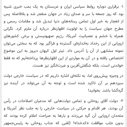
۱- برقراری دوباره روابط سیاسی ایران و عربستان به یک بمب خبری شبیه
بود که روز جمعه با سر و صدای زیاد در جهان منفجر شد و بلافاصله پس
از انفجار به خبر اول تمامی رسانه‌های دنیا تبدیل شد و مقامات رسمی و
مطرح جهان سیاست را به اولویت اظهارنظر درباره آن ملزم کرد. نگرانی
همراه با خشم و عصبانیت آمریکا، رژیم صهیونیستی و برخی کشورهای
اروپایی از این رخداد به‌اندازه‌ای گسترده و فراگیر بود که به سختی می‌توان
نمونه مشابهی از آن را آدرس داد. تیتر اول کیهان دیروز به این موضوع
اختصاص یافته و در آن به مواردی از این اظهارنظرها پرداخته‌ایم که نه فقط
خواندنی است، بلکه شگفتی‌آفرین و عبرت‌انگیز نیز هست.
در وجیزه پیش‌روی اما، به نکته‌ای اشاره داریم که در سیاست خارجی دولت
سیزدهم بر آن تاکید شده است و توجه به آن می‌تواند در آینده نیز
گره‌گشا باشد. بخوانید!
۲- دولت آقای روحانی و تمامی دولت‌هایی که مدعیان اصلاحات در رأس
آن بودند، هر اقدام و حرکتی در سیاست خارجی را به جلب نظر آمریکا و
متحدان اروپایی آن گره می‌زدند و بارها به صراحت اعلام کرده بودند که
بدون جلب موافقت «کدخدا»! (لقبی که جناب روحانی به رئیس‌جمهور