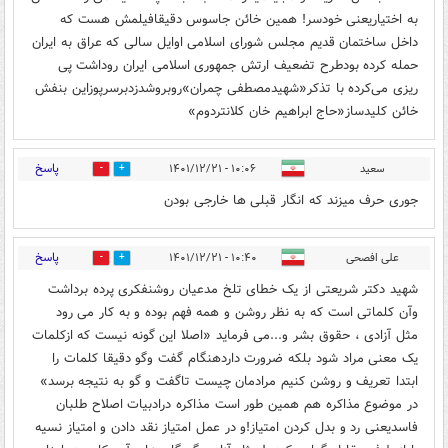
به اختیاریعنی خودسر! همین خائن جاسوس دقیقافیلمش هست که
داخل ساختمان قدیم مجلس شورای اسلامی اوایل سالی که عراق به ایران
حمله کرده بودطرح تضعیف ارتش جمهوری اسلامی ایران روداشت پی
ریزی می‌کرده با تذکر«شهیدمصطفی چمران»روبروشدزدبرسرپوزاین بنفش
خائن کلیدساز«حاج ابراهیم خان کلانتردوم»
پاسخ
سعید
۱۰:۰۶ - ۱۴۰۱/۱۲/۲۱
0
0
جوری حرف میزند که انگار قبلی ها خارجی بودن
پاسخ
علی افصحی
۱۰:۴۰ - ۱۴۰۱/۱۲/۲۱
4
4
شهید دکتر شریعتی از یک خطای تلخ مدعیان روشنفکری پرده برداشت
وآن کلماتی است که به نظر روشن و همه فهم بوده و به کار می رود
مثل آزادی ، حقوق بشر و...می فرماید «اصلا این گونه نیست که ازکلمات
یک معنی مراد شود بلکه ضرورت داردهنگام گفت وگو دقیقا کلمات را
ابتدا تعریف و روشن کنیم مرادمان چیست تاگفت و گو به نتیجه برسد»
در موضوع مذاکره هم همین طور است مذاکره درادبیات اصلاح طلبان
فاسدیعنی رد و بدل کردن امتیاز!و در عمل امتیاز نقد دادن و امتیاز نسیه