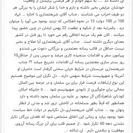
ای داشته اند .... به سهم خودم از هر فرصتی برایشان از واقعیت
خودشان عرایض بخیر داشته و دارم و خدا را شکر ایشان را به بزرگی هر
دو طیف احزاب می شناسند . جناب آقای شریعتمداری با اجازه ... ایراد
100 در 100 دولت 13 در نحوه انعکاس که تردید بوجود می آورد را میتوان
دید . یکمرتبه بعد از شکوه و عظمت 22 بهمن ایشان در چین حضور پیدا
میکنند . الان هم یک مرتبه اتفاقی رقم می خورد تا روز قبل در کشور
معنای دیگری داشته است . جناب آقای شریعتمداری آیا صلاح و بخیر
نیست حداقل در قالب رسانه معتمدین و بزرگانی دعوت می شدندو
پیرامون سفر و اقدامات سنجیده کاری میشد و سپس پس از حداقل10
روز بستر سازی معتمدین رسانه آن اقدامات تشریح میشد ؟؟ جناب
شریعتمداری عربستان در شرایط خیلی سختی گرفتار است حامیان او
آمریکا و صهیونیست شرایط مبهمی دارند . دل نگران این موضوع هستیم
این نوع ارتباطات فرصت فرار برای بن سلمان و در عرصه بین الملل
محالی برای جلوگیری از نابودی صهیونیسم شود . . تا جاییکه امکان
کودتای شاهزادگان آل سعود بر علیه بن سلمان وجود داشته و دارد
همانطور که قبلاً بطور مسلحانه در کاخش ترور شد و مدتی از انظار
پنهان بود ... جناب آقای شریعتمداری دل نگرانیم در دولت خط سیاست
نفوذ بوجود بیاید و زمانی این اتفاق مشخص شود که فقدان بزرگان تکرار
نشدنی دهه 60 تکرار شود . از صمیم قلب برای آن بزرگ رسانه آرزوی
موفقیت و سلامتی دارم . ان شالله ...