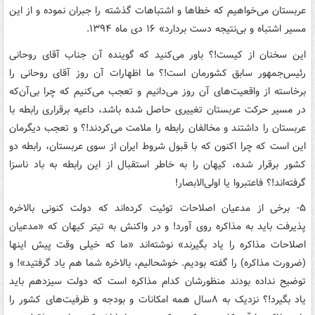
عربستان می‌خواهیم که خطاها و اشتباهات گذشته را جبران نموده و از این
مسیر اشتباه و بی‌نتیجه دست بردارد» ۱۶ دی ماه ۱۳۹۴.
این سخنان از کیست!؟ باور می‌کنید که گوینده آن جناب آقای روحانی
رئیس‌جمهور سابق کشورمان است!؟ ما اظهارات آن روز آقای روحانی را
برخاسته از واقعیت‌های آن روز می‌دانیم و تعجب می‌کنیم که چرا بی‌آن‌که
در مسیر حرکت عربستان تغییری حاصل شده باشد، داعیه برقراری رابطه با
عربستان را داشتند و مخالفان رابطه را ملامت می‌کردند!؟ و تعجب دیگرمان
این است که چرا اکنون که با قبول شروط ایران از سوی عربستان، رابطه دو
کشور برقرار شده، کیهان را به خاطر استقبال از این رابطه به باد ناسزا
گرفته‌اند!؟ فاعتبروا یا اولی‌الابصار!
۵- برخی از مدعیان اصلاحات توئیت کرده‌اند که دولت کنونی بالاخره
پذیرفت باید به مذاکره روی آورد! و در واکنش به تیتر کیهان که «مدعیان
اصلاحات مذاکره را یاد بگیرند» نوشته‌اند «ما که خیلی وقت پیش اینها
(ضرورت مذاکره) را گفته بودیم. خوشحالیم، بالاخره شما هم یاد گرفتید»! و
توضیح نداده بودند منظورشان کدام مذاکره است که دولت سیزدهم باید
یاد بگیرد!؟ نزدیک به ۸سال همه امکانات و بودجه و ظرفیت‌های کشور را