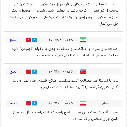
__ بسمه تعالی __ «کار نیکان را قیاس از خود مگیر __سنجشت را کن
درست از غم نمیر __ گرچه باشد در نوشتن شیر، شیر‌» __ محتوا را بنگر
اما زود نه دیر __ پس زمان را نیک غنیمت میشمار ___خویش را در خدمت
حق می گمار
پاسخ
۰۱:۲۸ - ۱۴۰۱/۱۲/۲۱
4
2
اصلاحطلبان سر تا پا تناقضند و مشکلات جدی با مقوله "فهمیدن" دارند.
جماعت هوسباز قدرتطلب بیت المال خور همیشه طلبکار
پاسخ
۰۱:۳۶ - ۱۴۰۱/۱۲/۲۱
1
6
فردا با آمریکا هم مصالحه کنید میگویید اصلاح طلبان اجازه نمی داد ما
آشتی کنیم!وگرنه ما با آمریکا منافع مشترک داریم و....
پاسخ
حسام
۰۱:۳۷ - ۱۴۰۱/۱۲/۲۱
1
6
همین آقای شریعتمداری بعد از قطع رابطه :« ننگ رابطه با آل سعود از
دامن ایران اسلامی پاک شد ».