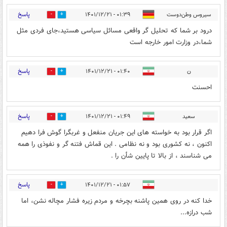
پاسخ
سیروس وطن‌دوست
۰۱:۳۹ - ۱۴۰۱/۱۲/۲۱
3
0
درود بر شما که تحلیل گر واقعی مسائل سیاسی هستید،جای فردی مثل
شما،در وزارت امور خارجه است‌
پاسخ
ن
۰۱:۴۰ - ۱۴۰۱/۱۲/۲۱
3
0
احسنت
پاسخ
سعید
۰۱:۴۹ - ۱۴۰۱/۱۲/۲۱
3
1
اگر قرار بود به خواسته های این جریان منفعل و غربگرا گوش فرا دهیم
اکنون ، نه کشوری بود و نه نظامی . این قماش فتنه گر و نفوذی را همه
می شناسند ، از بالا تا پایین شأن را .
پاسخ
۰۱:۵۷ - ۱۴۰۱/۱۲/۲۱
0
0
خدا کنه در روی همین پاشنه بچرخه و مردم زیره فشار مچاله نشن، اما
شب درازه...