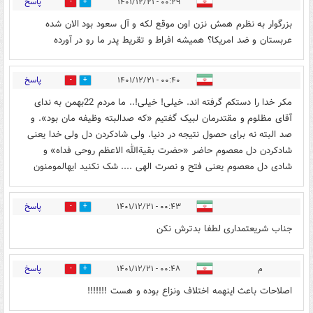
پاسخ
۰۰:۲۹ - ۱۴۰۱/۱۲/۲۱
1
9
بزرگوار به نظرم همش نزن اون موقع لکه و آل سعود بود الان شده
عربستان و ضد امریکا؟ همیشه افراط و تقریط پدر ما رو در آورده
پاسخ
۰۰:۴۰ - ۱۴۰۱/۱۲/۲۱
4
0
مکر خدا را دستکم گرفته اند. خیلی! خیلی!.. ما مردم 22بهمن به ندای
آقای مظلوم و مقتدرمان لبیک گفتیم «که صدالبته وظیفه مان بود». و
صد البته نه برای حصول نتیجه در دنیا. ولی شادکردن دل ولی خدا یعنی
شادکردن دل معصوم حاضر «حضرت بقیةالله الاعظم روحی فداه» و
شادی دل معصوم یعنی فتح و نصرت الهی .... شک نکنید ایهالمومنون
پاسخ
۰۰:۴۳ - ۱۴۰۱/۱۲/۲۱
1
5
جناب شریعتمداری لطفا بدترش نکن
پاسخ
م
۰۰:۴۸ - ۱۴۰۱/۱۲/۲۱
3
1
اصلاحات باعث اینهمه اختلاف ونزاع بوده و هست !!!!!!!