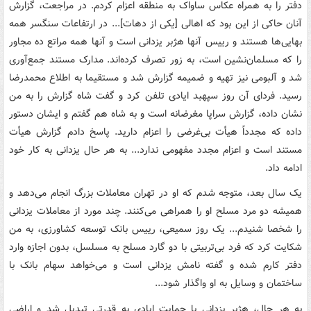
دفتر را به همراه عکاس ساواک به منطقه اعزام کردم. در مراجعت، گزارش
آنان حاکی از این بود که اهالی [یکی از دهات]... در ارتفاعات سنگسر همه
بهایی‌ها هستند و رییس آنها هژبر یزدانی است و آنها همه مراتع ده مجاور
را که مسلمان‌نشین است، به زور تصرف کرده‌اند. مدارک مستند جمع‌آوری
شد و آلبومی نیز تهیه و ضمیمه گزارش شد و مستقیما به اطلاع محمدرضا
رسید. فردای آن روز سپهبد ایادی تلفن کرد و گفت شاه گزارش را به من
نشان داده، گزارش سراپا مغرضانه است و به شاه هم گفتم و ایشان دستور
داده که مجدداً هیأت بی‌غرضی را اعزام دارید. پاسخ دادم گزارش هیأت
مستند است و اعزام مجدد مفهومی ندارد... به هر حال یزدانی به کار خود
ادامه داد.
یک سال بعد، متوجه شدم که او در تهران معاملات بزرگ انجام می‌دهد و
همیشه دو مرد مسلح او را همراهی می‌کنند. چند مورد از معاملات یزدانی
را شخصا شنیدم... یک روز سمیعی، رییس بانک توسعه کشاورزی، به من
شکایت کرد که فرد بی‌تربیتی با دو گارد مسلح به مسلسل، بدون اجازه وارد
دفتر کارم شده و گفته نامش یزدانی است و می‌خواهد سهام بانک با
ساختمان و وسایل به او واگذار شود...
به هر حال، هژبر یزدانی با حمایت ایادی به قدرتی تبدیل شد و اراضی