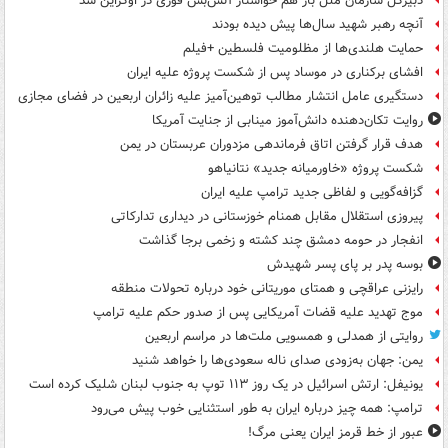
دبیرکل سازمان ملل باز هم خواستار آتش‌بس فوری در اوکراین شد
آنچه رهبر شهید سال‌ها پیش دیده بودند
حمایت هلندی‌ها از مظلومیت فلسطین +فیلم
افشای برکناری در موساد پس از شکست پروژه علیه ایران
دستگیری عامل انتشار مطالب توهین‌آمیز علیه زائران اربعین در فضای مجازی
روایت تکان‌دهنده دانش‌آموز مینابی از جنایت آمریکا
هدف قرار گرفتن اتاق‌ فرماندهی مزدوران عربستان در یمن
شکست پروژه «خاورمیانه جدید» نتانیاهو
گزافه‌گویی و لفاظی جدید ترامپ علیه ایران
پیروزی استقلال مقابل همنام خوزستانی در دیداری تدارکاتی
انفجار در حومه دمشق چند کشته و زخمی برجا گذاشت
بوسه‌ پدر بر پای پسر شهیدش
رایزنی عراقچی و همتای موریتانی خود درباره تحولات منطقه
موج تهدید علیه قضات آمریکایی پس از صدور حکم علیه ترامپ
روایتی از همدلی و همسویی ملت‌ها در مراسم اربعین
یمن: جهان به‌زودی صدای ناله سعودی‌ها را خواهد شنید
یونیفل: ارتش اسرائیل در یک روز ۱۱۳ توپ به جنوب لبنان شلیک کرده است
ترامپ: همه چیز درباره ایران به طور استثنایی خوب پیش می‌رود
عبور از خط قرمز ایران یعنی مرگ!