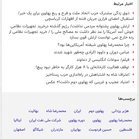
اخبار مرتبط
ذوق زدگی مشترک حزب اتحاد ملت و فرح و ربع پهلوی برای یک خبر/
استقبال اعضای فراری جریان فتنه از اظهارات کرباسچی
ارتش پهلوی پشتوانه مردمی نداشت/ رژیم گذشته درخرید تجهیزات نظامی
خوش آمد آمریکا را مد نظر داشت نه مصالح ملی را / خرید تجهیزات نظامی از
رده خارج نمی توانست ارتش قوی بسازد
چرا محمدرضا پهلوی شیفته آمریکایی‌ها بود؟
عباس دوران و داوود اکرادی چه‌طور شهید شدند
فیلم/ سوغات انگلیسی از دماوند
توقف فعالیت کارخانه‌ای با ۸ هزار کارگر به خاطر نبود پیچ!
اعتراف شاه به اشتباهش در راه‌اندازی حزب رستاخیز
اعتیاد عجیب و غریبی که پهلوی دوم داشت!+ عکس
برچسب‌ها
هژبر یزدانی
پهلوی دوم
ایران
محمدرضا شاه
بهائیت
محمدرضا پهلوی
پهلوی
دوره پهلوی
شرکت ملی نفت ایران
ایتالیا
فلسطین
حسین فردوست
بهاییان
مازندران
شیکاگو
اصفهان