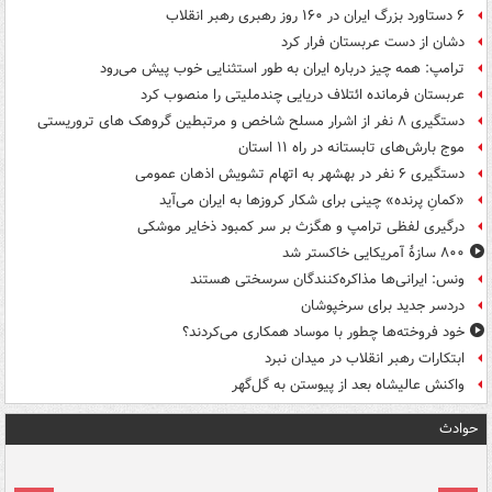
۶ دستاورد بزرگ ایران در ۱۶۰ روز رهبری رهبر انقلاب
دشان از دست عربستان فرار کرد
ترامپ: همه چیز درباره ایران به طور استثنایی خوب پیش می‌رود
عربستان فرمانده ائتلاف دریایی چندملیتی را منصوب کرد
دستگیری ۸ نفر از اشرار مسلح شاخص و مرتبطین گروهک های تروریستی
موج بارش‌های تابستانه در راه ۱۱ استان
دستگیری ۶ نفر در بهشهر به اتهام تشویش اذهان عمومی
«کمانِ پرنده» چینی برای شکار کروزها به ایران می‌آید
درگیری لفظی ترامپ و هگزث بر سر کمبود ذخایر موشکی
۸۰۰ سازۀ آمریکایی خاکستر شد
ونس: ایرانی‌ها مذاکره‌کنندگان سرسختی هستند
دردسر جدید برای سرخپوشان
خود فروخته‌ها چطور با موساد همکاری می‌کردند؟
ابتکارات رهبر انقلاب در میدان نبرد
واکنش عالیشاه بعد از پیوستن به گل‌گهر
حوادث