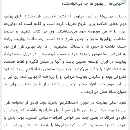
داستان بهایی‌ها در دوره پهلوی را ارتشبد «حسین فردوست» رفیق پهلوی
دوم به‌طور خلاصه برای تاریخ تعریف کرده است و گفته است که بهایی‌ها
ایران را «ارض موعود» خود می‌پنداشتند. وی در کتاب «ظهور و سقوط
سلطنت پهلوی» ماجرا را چنین شرح داده است: رضاشاه با بهاییت روابط
حسنه داشت تا حدی که «اسدالله صنیعی» را که یک بهایی طراز اول بود
به آجودانی مخصوص ولیعهد خود منصوب کرده بود... در دوران محمدرضا،
بهاییت در ایران توسعه عجیبی یافت و آنها بر مبنای انگیزه و نقاط ضعف،
به شدت افراد را جذب می‌کردند. چند مورد مطمئن به اطلاعم رسید که فرد
مقروض بوده و سازمان بهاییت قروض او را پرداخته تا بهایی شد. زن نیز از
وسایل مهم جلب افراد بود و ترتیبی می‌دادند و از طریق دختران بهایی به
عنوان مبلغ عمل می‌کردند...
نفوذ اصلی بهاییت در دوران «عبدالکریم ایادی» بود. ایادی از خانواده طراز
اول بهاییت بود. او به این دلیل نام فامیل «ایادی» داشت که پدرش از
«ایادی امرالله»، یعنی چند نفر خواص اطراف «عباس افندی» بود. ایادی با
نفوذی که نزد محمدرضا کسب کرد بهایی‌ها را به مقامات عالی رساند... در