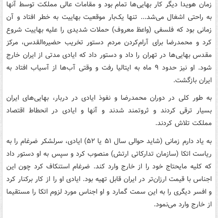
زمان هویدا دیگر کار بهایی‌ها تمام بود و مقامات عالی مملکت توسط آنها
به راحتی اشغال می‌شد... تنها یک‌بار موقعیت بهاییت به خطر افتاد و آن
زمانی بود که فلسفی (واعظ معروف) حملات شدیدی را علیه بهاییت شروع
کرد و محمدرضا برای آرام‌کردن مردم دستور تخریب حضیره‌القدس، مرکز
مقدس بهایی‌ها در تهران را داد و دستور داد که ایادی مدتی از ایران خارج
شود. او نیز حدود ۹ ماه به ایتالیا رفت و وقتی آب‌ها از آسیاب افتاد به
ایران بازگشت.
به طور کلی در دوران محمدرضا و نفوذ ایادی در دربار، بهایی‌های ایران
بسیار ترقی کردند و ثروتمند شدند و آنها و ایادی در انحطاط اقتصاد
مملکت تلاش کردند.
به یاد دارم زمانی (شاید حوالی سال ۵۱ یا ۵۲) ایادی، سرلشکر ضرغام را به
ریاست اتکا (سازمان تدارکاتی ارتش) منصوب کرد و سپس به او دستور داد
که کلیه مایحتاج خود را از خارج وارد کند. ضرغام استنکاف کرد چون این
اجناس با قیمت ارزان‌تر در ایران قابل تهیه بود. ایادی او را از کار برکنار کرد
و افسر دیگری را به این سمت گمارد و او اجناس مورد لزوم اتکا را مستقیما
از خارج وارد می‌نمود.