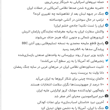
حمله نیروهای اسرائیلی به خبرنگار پرس‌تی‌وی
«ضربه مغزی» شدن صدها نظامی آمریکایی در حملات ایران
جنگ در جبهه لبنان بعد از تفاهم‌نامه چه تغییری کرده؟
ترامپ در حال سوختن در آتشی خودساخته
ایران را تست نکنید! جاده‌ی خشم ایران!
واکنش سفارت ایران به بیانیه مغرضانه نمایندگان پارلمان اتریش
کریدورهای شمالی و جنوبی تنگه هرمز حذف می‌شوند
پاسخ قاطع ملیحه محمدی به نسخه تسلیم‌طلبی روی آنتن BBC
پرشدگی سدها به ۵۸درصد رسید
بازدید وزیر نیرو از روند برق‌رسانی به واحدهای صنعتی بازسازی‌شده
زنجیرهایی که آمریکا را به زیر سطح آب می‌کشند!
تثبیت دستاوردهای نظامی ایران در مرزهای غربی در سایه جنگ رمضان
دانا وایت به بن‌بست رسید
«کمانِ پرنده» چینی برای شکار کروزها به ایران می‌آید
۷۰ درصد از صهیونیست‌ها نگران سلامت انتخابات هستند
یاوه‌گویی تولیدکننده موشک کروز اوکراینی علیه ایران
حرم امیرالمومنین محیای آخر صفر شد
آخرین نبرد «داستان اسباب‌بازی» برای نجات کودکی
جنگ با ایران، آمریکا را به دشمن جهان تبدیل کرد