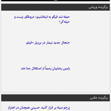
برگزیده ورزشی
حمله تند فیگو به اینفانتینو: دروغگو، پَست‌ و
حیله‌گر!
جنجال جدید نیمار در برزیل +فیلم
رامین رضاییان رسماً از استقلال جدا شد
برگزیده عکس
پرچم سیاه بر فراز گنبد حسینی همچنان در اهتزاز