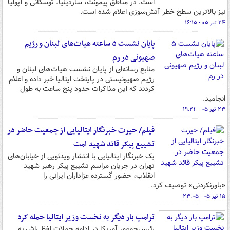
است. در مناطق پیمونت، ساردینیا، توسکانی و آپولیا
نیز بالاترین سطح خطر آتش‌سوزی اعلام شده است.
۲۴ تیر ۰۵ - ۱۶:۱۵
پایان نشست ۵ ساعته هیات‌های لبنان و رژیم
صهیونی در رم
منابع رسانه‌ای از پایان نشست هیات‌های لبنان و
رژیم صهیونیستی در پایتخت ایتالیا خبر داده و اعلام
کردند که این مذاکرات حدود پنج ساعت به طول
انجامید.
۲۳ تیر ۰۵ - ۱۹:۲۴
فیلم/ حیرت خبرنگار ایتالیایی از جمعیت حاضر در
تشییع پیکر قائد شهید امت
یک خبرنگار ایتالیایی با انتشار ویدئویی از خیابان‌های
تهران در جریان مراسم تشییع پیکر رهبر شهید
انقلاب، حضور گسترده عزاداران ایرانی را
«باورنکردنی» توصیف کرد.
۱۵ تیر ۰۵ - ۲۳:۰۵
ترامپ بار دیگر به نخست وزیر ایتالیا حمله کرد
رئیس‌جمهور آمریکا در ادامه حملات لفظی‌اش به