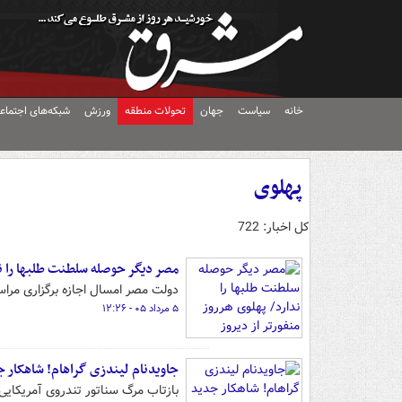
خانه
سیاست
جهان
تحولات منطقه
ورزش
شبکه‌های اجتماع
پهلوی
کل اخبار: 722
مصر دیگر حوصله سلطنت طلبها را ندا
دولت مصر امسال اجازه برگزاری مراسم
۵ مرداد ۰۵ - ۱۲:۲۶
جاویدنام لیندزی گراهام! شاهکار 
بازتاب‌ مرگ سناتور تندروی آمریکای