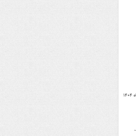
حکم قصاص قاتل شهید سرگرد محمدجواد بخشیان، از نیروهای فداکار انتظامی که در جریان کودتای صهیونیستی دی‌ماه ۱۴۰۴
.