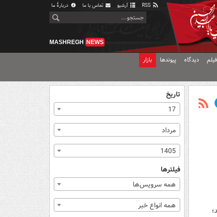
RSS
آرشیو
تماس با ما
دربارهٔ ما
MASHREGH
NEWS
یلم
دیدگاه
پیوندها
بازار
تاریخ
17
مرداد
1405
فیلترها
همه سرویس‌ها
همه انواع خبر
؛