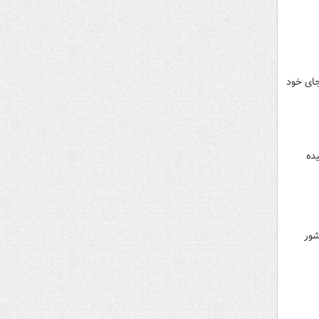
جای خود
ده
شور