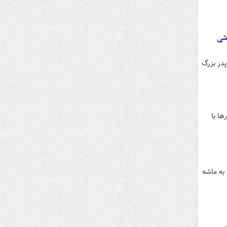
وشی
در بزرگ
ها با
 به ماشه