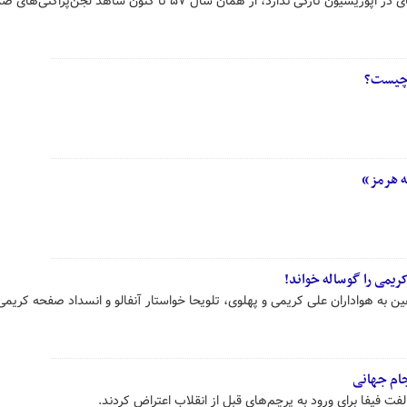
انشعاب‌ها، تیکه‌پرانی‌ها و یقیه‌گیرهای در اپوزیسیون تازگی ندارد، از همان سال ۵۷ تا کنون شاهد لجن‌پراکنی‌های
ن چیست؟
ه هرمز»
ریمی را گوساله خواند!
ین به هواداران علی کریمی و پهلوی، تلویحا خواستار آنفالو و انسداد صفحه کریمی
جام جهانی
فت فیفا برای ورود به پرچم‌های قبل از انقلاب اعتراض کردند.