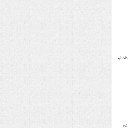
د. او
زی