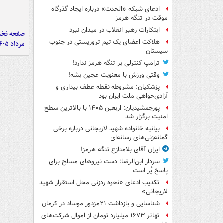
ادعای شبکه «الحدث» درباره ایجاد گذرگاه
موقت در تنگه هرمز
ابتکارات رهبر انقلاب در میدان نبرد
هلاکت اعضای یک تیم تروریستی در جنوب
مرداد ۱۴۰۵
سیستان
ترامپ کنترلی بر تنگه هرمز ندارد!
وقتی ورزش با معنویت عجین بشه!
پزشکیان: مشروطه نقطه عطف بیداری و
آزادی‌خواهی ملت ایران بود
پورجمشیدیان: اربعین ۱۴۰۵ با بالاترین سطح
امنیت برگزار شد
بیانیه خانواده شهید لاریجانی درباره برخی
گمانه‌زنی‌های رسانه‌ای
ایران آقای بلامنازع تنگه هرمز!
سردار ابن‌الرضا: دست نیروهای مسلح برای
پاسخ پُر است
تکذیب ادعای «نحوه ردزنی محل استقرار شهید
لاریجانی»
شناسایی و بازداشت ۲۱مزدور موساد در کرمان
تهاتر ۱۶۷۳ میلیارد تومان از اموال شرکت‌های