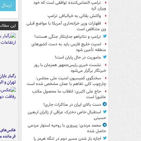
ترامپ التماس‌کننده توافقی است که خود
ویران کرد
واکنش بقائی به خیالبافی ترامپ
اظهارات وزیر خزانه‌داری آمریکا با مواضع قبلی
این مطالب
وی متناقض است
ترامپ و نتانیاهو جنایتکار جنگی هستند!
امنیت خلیج فارس باید به دست کشورهای
منطقه تأمین شود
ماموریت در حال پایان است!
نشست خبری رئیس‌جمهور همزمان با روز
خبرنگار برگزار می‌شود
رگبار بارا
سخنگوی کمیسیون امنیت ملی مجلس:
تهران و الب
چارچوب کلی تفاهم با عمان مشخص شده است
حاج علی اکبری: انقلاب ما محصول مکتب
عاشورا است
دست بالای ایران در مذاکرات جاری!
استقبال خاص دخترک عراقی از زائران اربعین
حسینی
محمد مرندی: پیروزی با روحیه استوار مردمی
عکس‌های د
حاصل شده
فرمانده‌ 
اجازه باز شدن مسیر دوم در تنگه هرمز را