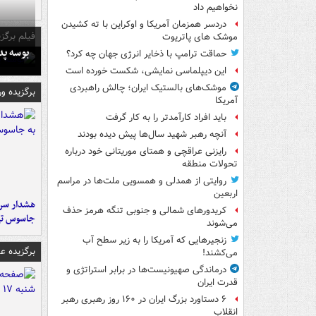
نخواهیم داد
دردسر همزمان آمریکا و اوکراین با ته کشیدن
فیلم برگزی
موشک های پاتریوت
بوسه‌ پ
حماقت ترامپ با ذخایر انرژی جهان چه کرد؟
این دیپلماسی نمایشی، شکست خورده است
موشک‌های بالستیک ایران؛ چالش راهبردی
برگزیده و
آمریکا
باید افراد کارآمدتر را به کار گرفت
آنچه رهبر شهید سال‌ها پیش دیده بودند
رایزنی عراقچی و همتای موریتانی خود درباره
تحولات منطقه
روایتی از همدلی و همسویی ملت‌ها در مراسم
اربعین
هشدار سرم
کریدورهای شمالی و جنوبی تنگه هرمز حذف
جاسوس تی
می‌شوند
زنجیرهایی که آمریکا را به زیر سطح آب
برگزیده 
می‌کشند!
درماندگی صهیونیست‌ها در برابر استراتژی و
قدرت ایران
۶ دستاورد بزرگ ایران در ۱۶۰ روز رهبری رهبر
انقلاب