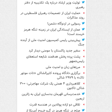
توئیت وزیر ارشاد درباره یک تکذیبیه از دفتر
رهبری
حمایت ایران از تصمیمات رهبران فلسطینی در
روند مذاکرات
رسوایی در اردوگاه دشمن!
عمان از ایستادگی ایران در زمینه تنگه هرمز
خرسند است!
پیش‌بینی رئیس کمیسیون امنیت ملی از آینده
جنگ
سفیر جدید پاکستان با مومنی دیدار کرد
پشت پرده پخش هدفمند شایعه استعفای
رئیس‌جمهور
مرزهای زبان و امنیت ملی
برگزاری دادگاه پرونده کثیرالشاکی «تات موتور
تاک» با ۲۹۷۹ شاکی
کلاهبرداری ۴ همتی یک شرکت مهاجرتی؛ ۳۰۰
شاکی تاکنون
خدمت‌رسانی قهرمان بدنسازی ایران به زائرین
اربعین
تلاقی دو اراده پولادین در هندسه قدرت
صلح در تنگه هرمز در گرو خروج آمریکا از