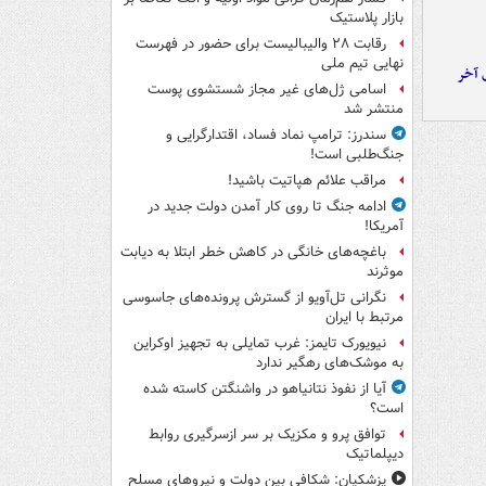
بازار پلاستیک
رقابت ۲۸ والیبالیست برای حضور در فهرست
نهایی تیم ملی
 آخر
اسامی ژل‌های غیر مجاز شستشوی پوست
منتشر شد
سندرز: ترامپ نماد فساد، اقتدارگرایی و
جنگ‌طلبی است!
مراقب علائم هپاتیت باشید!
ادامه جنگ تا روی کار آمدن دولت جدید در
آمریکا!
باغچه‌های خانگی در کاهش خطر ابتلا به دیابت
موثرند
نگرانی تل‌آویو از گسترش پرونده‌های جاسوسی
مرتبط با ایران
نیویورک تایمز: غرب تمایلی به تجهیز اوکراین
به موشک‌های رهگیر ندارد
آیا از نفوذ نتانیاهو در واشنگتن کاسته شده
است؟
توافق پرو و مکزیک بر سر ازسرگیری روابط
دیپلماتیک
پزشکیان: شکافی بین دولت و نیروهای مسلح