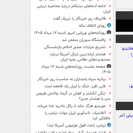
ادامه ادعاهای سنتکام درباره محاصره دریایی
ایران
قالیباف روز خبرنگار را تبریک گفت
رویای ائتلاف مکه
روزنامه‌های ورزشی امروز ‌شنبه ۱۷ مرداد ۱۴۰۵
پالایشگاه سیزران منفجر شد
تشریح جزئیات صدور احکام بازنشستگی
هشدار ارشدترین ژنرال آمریکا درباره
محدودیت‌های نظامی علیه ایران
صفحه نخست روزنامه‌های شنبه ۱۷ مرداد
۱۴۰۵
بیانیه سپاه پاسداران به مناسبت روز خبرنگار
و:
فارن افرز: جنگ با ایران یک فاجعه است
تنگی انگشتر و کفش در گرما؛ واکنش طبیعی
بدن یا هشدار جدی؟
مورینیو هرگز نباید از رئال مادرید جدا می‌شد
آتلانتیک: تاب‌آوری ایران دولت ترامپ را
غافلگیر کرد
ترامپ باعث افول هژمونی آمریکا شد!
فشار هم‌زمان گرانی مواد اولیه و افت تقاضا بر