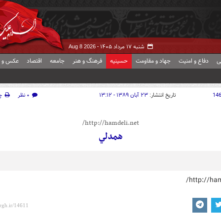
شنبه ۱۷ مرداد ۱۴۰۵ -
Aug 8 2026
ی
دفاع و امنیت
جهاد و مقاومت
حسینیه
فرهنگ و هنر
جامعه
اقتصاد
عکس و ف
14
تاریخ انتشار:
۲۳ آبان ۱۳۸۹ - ۱۳:۱۲
۰ نظر
چ
http://hamdeli.net/
همدلي
http://ham