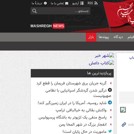
RSS
آرشیو
تماس با ما
دربارهٔ ما
MASHREGH
NEWS
یلم
دیدگاه
پیوندها
بازار
اپ
پربازدیدترین ها
گربه جریان برق شهرستان فریمان را قطع کرد
درگیر شدن گردشگر اسپانیایی با نظامی
صهیونیست
شاید روسیه، آمریکا را در ایران زمین‌گیر کند!
واکنش بقائی به خیالبافی ترامپ
پاسخ منفی یک لژیونر به باشگاه پرسپولیس
انفجار بزرگ در شهر المخا یمن
ماموریت در حال پایان است!