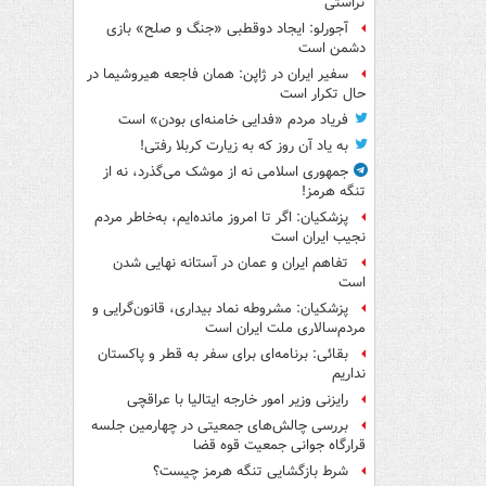
تراستی
آجورلو: ایجاد دوقطبی «جنگ و صلح‌» بازی
دشمن است
سفیر ایران در ژاپن: همان فاجعه هیروشیما در
حال تکرار است
فریاد مردم «فدایی خامنه‌ای بودن» است
به یاد آن روز که به زیارت کربلا رفتی!
جمهوری اسلامی نه از موشک می‌گذرد، نه از
تنگه هرمز!
پزشکیان: اگر تا امروز مانده‌ایم، به‌خاطر مردم
نجیب ایران است
تفاهم ایران و عمان در آستانه نهایی شدن
است
پزشکیان: مشروطه نماد بیداری، قانون‌گرایی و
مردم‌سالاری ملت ایران است
بقائی: برنامه‌ای برای سفر به قطر و پاکستان
نداریم
رایزنی وزیر امور خارجه ایتالیا با عراقچی
بررسی چالش‌های جمعیتی در چهارمین جلسه
قرارگاه جوانی جمعیت قوه قضا
شرط بازگشایی تنگه هرمز چیست؟