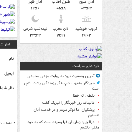
اذان صبح
طلوع آفتاب
اذان ظهر
۱۲:۱۰
۰۵:۱۸
۰۳:۴۳
غروب خورشید
اذان مغرب
نیمه‌شب شرعی
۲۳:۲۳
۱۹:۲۱
۱۹:۰۲
نظر شم
نام
تازه های سیاست
ایمیل
آخرین وضعیت نبرد به روایت مهدی محمدی
خبرنگار متعهد، هم‌سنگر رزمندگان پشت لانچر
نظر شما 
است
نقطه، ته خط!
قالیباف روز خبرنگار را تبریک گفت
پزشکیان: ما نوکر مردم و در خدمت آنان
هستیم
عراقچی: زمان آن فرا رسیده است که به خود
*
لطفا عدد م
متکی باشیم