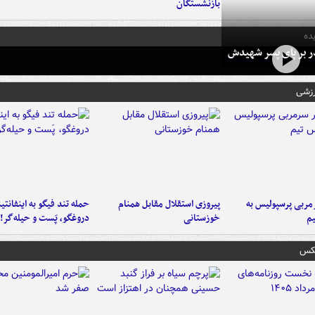
بازنشستگان
ده
در بر پای پسر شهیدش
رزشی
ربی پرسپولیس به
پیروزی استقلال مقابل همنام
حمله تند فیگو به اینفانتین
م
خوزستانی
دروغگو، پَست‌ و حیله‌گر!
عکس