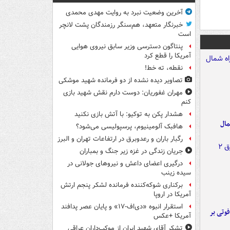
آخرین وضعیت نبرد به روایت مهدی محمدی
خبرنگار متعهد، هم‌سنگر رزمندگان پشت لانچر
است
پنتاگون دسترسی وزیر سابق نیروی هوایی
آمریکا را قطع کرد
نقطه، ته خط!
تصاویر دیده‌ نشده از دو فرمانده شهید موشکی
مهران غفوریان: دوست دارم نقش شهید بازی
کنم
هشدار پکن به توکیو: با آتش بازی نکنید
مال
هافبک آلومینیوم، پرسپولیسی می‌شود؟
رگبار باران و رعدوبرق در ارتفاعات تهران و البرز
جریان زندگی در غزه زیر جنگ و بمباران
درگیری اعضای داعش و نیروهای جولانی در
سیده زینب
برکناری شوکه‌کننده فرمانده لشکر پنجم ارتش
آمریکا در اروپا
استقرار انبوه «دی‌اف‑۱۷» و پایان عصر پدافند
ورد پراید با تیر برق ۲ فوتی بر
آمریکا +عکس
تشکر آقای شهید ایران از موکب‌داران عراقی