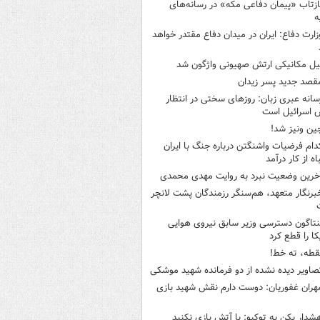
ازتاب «پیمان دفاعی مکه» در رسانه‌های
ه
زارت دفاع: ایران در میدان دفاع مقتدر خواهد
یل مکانیکی ارتش صهیونی واژگون شد
قصد جدید پسر زیدان
سانه عبری زبان: روزهای سختی در انتظار
 اسرائیل است
ین ونیز شد!
دام فرضیات واشنگتن درباره جنگ با ایران
اه از کار درآمد
خرین وضعیت نبرد به روایت مهدی محمدی
برنگار متعهد، هم‌سنگر رزمندگان پشت لانچر
نتاگون دسترسی وزیر سابق نیروی هوایی
کا را قطع کرد
قطه، ته خط!
صاویر دیده‌ نشده از دو فرمانده شهید موشکی
هران غفوریان: دوست دارم نقش شهید بازی
شدار پکن به توکیو: با آتش بازی نکنید