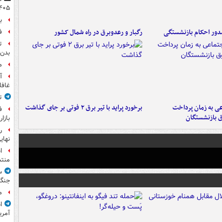
۴۰۵
ب
ور احکام بازنشستگی
رگبار و رعدوبرق در راه شمال کشور
ف
ت
بدن 
م
آ
غافل
ت
عی به زمان پرداخت
برخورد پراید با تیر برق ۲ فوتی بر جای گذاشت
ف
ق بازنشستگان
بازا
نهای
ا
منت
س
جنگ
م
ا
آمری