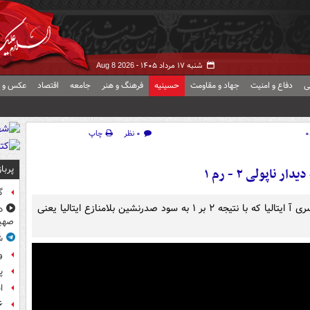
شنبه ۱۷ مرداد ۱۴۰۵ -
Aug 8 2026
ی
دفاع و امنیت
جهاد و مقاومت
حسینیه
فرهنگ و هنر
جامعه
اقتصاد
عکس و ف
۰ نظر
چاپ
پربا
ر ناپولی ۲ - رم ۱
گ
خلاصه بازی ناپولی و رم در چارچوب هفته ۲۰ رقابت‌های سری آ ایتالیا که با نتیجه ۲ بر ۱ به سود صدرنشین بلامنازع ایتالیا یعنی
د
صهی
ش
و
پ
ا
۶ فوتی و ۵ مصدوم بر ا