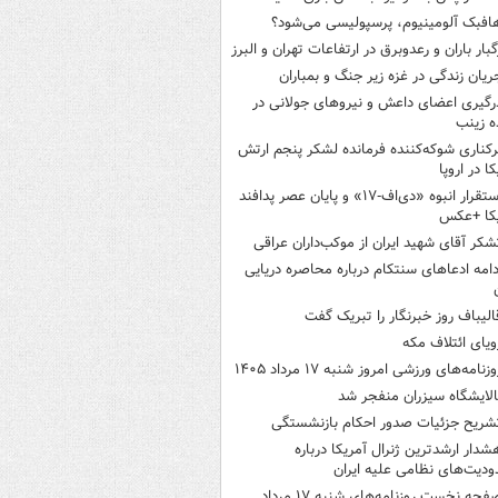
افبک آلومینیوم، پرسپولیسی می‌شود؟
گبار باران و رعدوبرق در ارتفاعات تهران و البرز
ریان زندگی در غزه زیر جنگ و بمباران
رگیری اعضای داعش و نیروهای جولانی در
 زینب
رکناری شوکه‌کننده فرمانده لشکر پنجم ارتش
ا در اروپا
استقرار انبوه «دی‌اف‑۱۷» و پایان عصر پدافند
یکا +عکس
شکر آقای شهید ایران از موکب‌داران عراقی
دامه ادعاهای سنتکام درباره محاصره دریایی
الیباف روز خبرنگار را تبریک گفت
ویای ائتلاف مکه
وزنامه‌های ورزشی امروز ‌شنبه ۱۷ مرداد ۱۴۰۵
الایشگاه سیزران منفجر شد
شریح جزئیات صدور احکام بازنشستگی
شدار ارشدترین ژنرال آمریکا درباره
دیت‌های نظامی علیه ایران
صفحه نخست روزنامه‌های شنبه ۱۷ مرداد