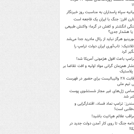
۱
یانیه سپاه پاسداران به مناسبت روز خبرنگار
ارن افرز: جنگ با ایران یک فاجعه است
نگی انگشتر و کفش در گرما؛ واکنش طبیعی
یا هشدار جدی؟
ورینیو هرگز نباید از رئال مادرید جدا می‌شد
تلانتیک: تاب‌آوری ایران دولت ترامپ را
گیر کرد
رامپ باعث افول هژمونی آمریکا شد!
شار هم‌زمان گرانی مواد اولیه و افت تقاضا بر
ر پلاستیک
رقابت ۲۸ والیبالیست برای حضور در فهرست
ی تیم ملی
سامی ژل‌های غیر مجاز شستشوی پوست
شر شد
ندرز: ترامپ نماد فساد، اقتدارگرایی و
‌طلبی است!
راقب علائم هپاتیت باشید!
دامه جنگ تا روی کار آمدن دولت جدید در
کا!