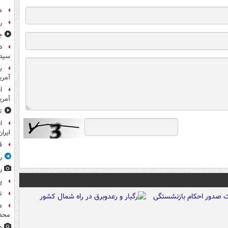
ه
ر
ج
د
سیده
ب
آمریک
آمر
ت
ا
ایران
ق
ر
ر
پ
ت
ه
محدو