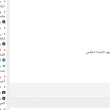
ب
ترکی
و
ماند
ب
م
ر
ارتش
چ
ک
وجود داشت! +عکس
اشتب
آ
خ
است
پ
آمری
ن
ت
م
کنم
ه