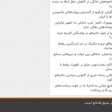
اغچه‌های خانگی در کاهش خطر ابتلا به دیابت
ند
گرانی تل‌آویو از گسترش پرونده‌های جاسوسی
ط با ایران
یویورک تایمز: غرب تمایلی به تجهیز اوکراین
وشک‌های رهگیر ندارد
یا از نفوذ نتانیاهو در واشنگتن کاسته شده
؟
وافق پرو و مکزیک بر سر ازسرگیری روابط
ماتیک
زشکیان: شکافی بین دولت و نیروهای مسلح
ت
اکید نخست‌وزیر عراق بر تقویت روابط با
ستان
قتی رسانه عبری از کابوس بنیامین نتانیاهو
وید
یچ دولتی به اندازۀ ما در جهت سیاست‌های
ی قدم برنداشت
 منبع بلامانع است.