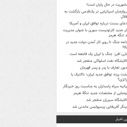
اموریت در حال پایان است!
روازه‌بان اسپانیایی در یک‌قدمی بازگشت به
لال
دعای بسنت درباره توافق ایران و آمریکا
ثر جدید کارتونیست سوری با عنوان مدیریت
 تنگه هرمز
دامه جنگ تا روی کار آمدن دولت جدید در
کا!
ارن افرز: جنگ با ایران یک فاجعه است
الایشگاه نفت اسلواکی منفجر شد
دون تعارف با پدر و پسر قهرمان
شت پرده توافق جدید ایران؛ تاکتیک یا
اتژی؟
یانیه سپاه پاسداران به مناسبت روز خبرنگار
ونمایی از مختصات جدید تنگۀ هرمز
الایشگاه سیزران منفجر شد
ینگر آفریقایی پرسپولیس ماندنی شد
ن اخبار