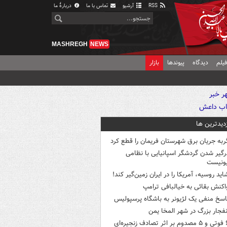
RSS
آرشیو
تماس با ما
دربارهٔ ما
MASHREGH
NEWS
یلم
دیدگاه
پیوندها
بازار
زدیدترین ها
ربه جریان برق شهرستان فریمان را قطع کرد
رگیر شدن گردشگر اسپانیایی با نظامی
ونیست
اید روسیه، آمریکا را در ایران زمین‌گیر کند!
اکنش بقائی به خیالبافی ترامپ
اسخ منفی یک لژیونر به باشگاه پرسپولیس
نفجار بزرگ در شهر المخا یمن
ثر تصادف زنجیره‌ای