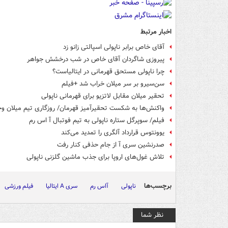
اخبار مرتبط
آقای خاص برابر ناپولی اسپالتی زانو زد
پیروزی شاگردان آقای خاص در شب درخشش جواهر
چرا ناپولی مستحق قهرمانی در ایتالیاست؟
سن‌سیرو بر سر میلان خراب شد +فیلم
تحقیر میلان مقابل لاتزیو برای قهرمانی ناپولی
واکنش‌ها به شکست تحقیرآمیز قهرمان/ روزگاری تیم میلان 
فیلم/ سوپرگل ستاره ناپولی به تیم فوتبال آ اس رم
یوونتوس قرارداد آلگری را تمدید می‌کند
صدرنشین سری آ از جام حذفی کنار رفت
تلاش غول‌های اروپا برای جذب ماشین گلزنی ناپولی
برچسب‌ها
ناپولی
آاس رم
سری A ایتالیا
فیلم ورزشی
نظر شما