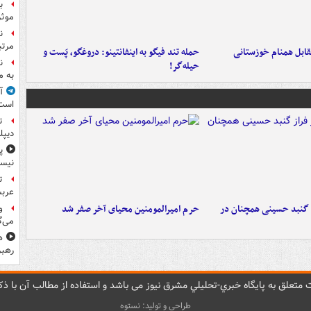
ب
موثر
ن
مرتب
قابل همنام خوزستانی
حمله تند فیگو به اینفانتینو: دروغگو، پَست‌ و
ن
حیله‌گر!
به م
آ
است
ت
دیپل
پ
نیس
ت
عرب
ز گنبد حسینی همچنان در
حرم امیرالمومنین محیای آخر صفر شد
و
می‌گ
ه
رهبر
متعلق به پایگاه خبري-تحليلي مشرق نيوز می باشد و استفاده از مطالب آن با ذکر
طراحی و تولید: نستوه