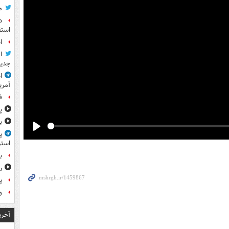
م
د
استق
ا
ا
جدید
ا
آمری
ف
پ
ب
پ
Play
استر
ب
ر
پ
و
آخری