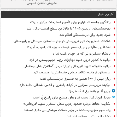
تشویش اذهان عمومی
اس
آخرین اخبار
پنتاگون جلسه اضطراری برای تأمین تسلیحات برگزار می‌کند
پورجمشیدیان: اربعین ۱۴۰۵ با بالاترین سطح امنیت برگزار شد
شرط جدید برای بازنشستگی اعلام شد
هلاکت اعضای یک تیم تروریستی در جنوب استان سیستان و بلوچستان
افشاگری هاآرتص درباره سفر فرستاده ویژه نتانیاهو به آمریکا
پادشاه سنگین‌وزنی که در جهان رقیب ندارد
بیانیه ۸ کشور عربی علیه تجاوزات رژیم صهیونیستی در غزه
بیانیه خانواده شهید لاریجانی درباره برخی گمانه‌زنی‌های رسانه‌ای
عربستان فرمانده ائتلاف دریایی چندملیتی را منصوب کرد
زیان بیش از ۱۰۰ همتی به صندوق‌ بازنشستگی نفت
ترکیه: تروریسم اسرائیل در کرانه باختری و قدس اشغالی ادامه دارد
ایران آقای بلامنازع تنگه هرمز!
سردار ابن‌الرضا: دست نیروهای مسلح برای پاسخ پُر است
تکذیب ادعاها درباره «نحوه ردزنی محل استقرار شهید لاریجانی»
یک‌ سوم صهیونیست‌ها در برابر حملات موشکی بی دفاع هستند
دشان از دست عربستان فرار کرد