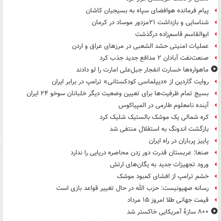
پیام فرمانده هوافضای سپاه به بسیجیان کاشان
شناسایی و بازداشت ۲۱مزدور موساد در کرمان
ابوالقاسم قاسم‌زاده درگذشت
عملیات امنیتی حشد الشعبی در مرزهای عراق و اردن
صنعت‌نفت آبادان ۲ مدافع جدید جذب کرد
ماهواره‌ها خسارت انفجار جبل‌علی امارت را لو دادند
روایت گاردین از «دیپلماسی کودکستانی» ترامپ در برابر ایران
بسیج تمام ظرفیت‌ها برای تعیین وضعیت دیگر خلبانان سوخو ۲۴ ایران
آینده نامعلوم طارمی در المپیاکوس
کره شمالی یک موشک بالستیک شلیک کرد
بازگشت اندونگ به استقلال منتفی شد
پاییز پرباران در راه ایران
صنعا: عربستان قدرت دور زدن محاصره دریایی را ندارد
ورود تجهیزات جدید به یگان‌های ارتش
خشم ترامپ از افشای کمبود موشک
رسانه صهیونیست: حزب الله در حال تغییر قواعد بازی است
قیمت جهانی طلا امروز ۱۵ مرداد
۸۰۰ سازۀ آمریکایی خاکستر شد