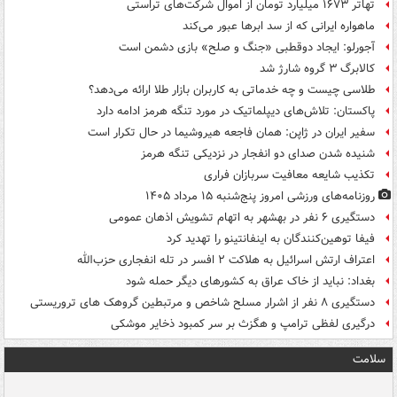
تهاتر ۱۶۷۳ میلیارد تومان از اموال شرکت‌های تراستی
ماهواره ایرانی که از سد ابرها عبور می‌کند
آجورلو: ایجاد دوقطبی «جنگ و صلح‌» بازی دشمن است
کالابرگ ۳ گروه شارژ شد
طلاسی چیست و چه خدماتی به کاربران بازار طلا ارائه می‌دهد؟
پاکستان: تلاش‌های دیپلماتیک در مورد تنگه هرمز ادامه دارد
سفیر ایران در ژاپن: همان فاجعه هیروشیما در حال تکرار است
شنیده شدن صدای دو انفجار در نزدیکی تنگه هرمز
تکذیب شایعه معافیت سربازان فراری
روزنامه‌های ورزشی امروز پنج‌شنبه ۱۵ مرداد ۱۴۰۵
دستگیری ۶ نفر در بهشهر به اتهام تشویش اذهان عمومی
فیفا توهین‌کنندگان به اینفانتینو را تهدید کرد
اعتراف ارتش اسرائیل به هلاکت ۲ افسر در تله انفجاری حزب‌الله
بغداد: نباید از خاک عراق به کشورهای دیگر حمله شود
دستگیری ۸ نفر از اشرار مسلح شاخص و مرتبطین گروهک های تروریستی
درگیری لفظی ترامپ و هگزث بر سر کمبود ذخایر موشکی
سلامت