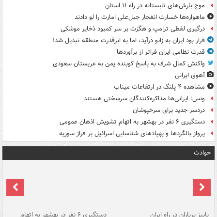
موج بارش‌های تابستانه در راه ۱۱ استان
ماهواره‌ها خسارت انفجار جبل‌علی امارت را لو دادند
درگیری لفظی ترامپ و هگزث بر سر کمبود ذخایر موشکی
قرار بود ایران به زانو درآید، اما به ابرقدرت منطقه تبدیل شد!
قدرت نظامی ایران فراتر از برآوردها
واکنش کمال شرف به پاسخ کوبنده یمن به عربستان سعودی
آهوی ایرانی
مشاهده ۴ پلنگ در ارتفاعات میناب
ونس: ایرانی‌ها مذاکره‌کنندگان سرسختی هستند
دردسر جدید برای سرخپوشان
دستگیری ۶ نفر در بهشهر به اتهام تشویش اذهان عمومی
پرواز بالگردها و پهپادهای شناسایی اسرائیل بر فراز سوریه
حوادث
ن
پاییز پرباران در راه ایران
دستگیری ۶ نفر در بهشهر به اتهام