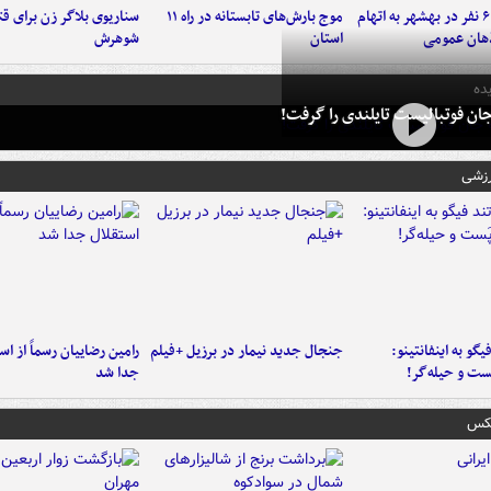
دستگیری ۶ نفر در بهشهر به اتهام
موج بارش‌های تابستانه در راه ۱۱
سناریوی بلاگر زن برای قت
هان عمومی
استان
شوهرش
ده
ان فوتبالیست تایلندی را گرفت!
رزشی
یگو به اینفانتینو:
جنجال جدید نیمار در برزیل +فیلم
رامین رضاییان رسماً از اس
ست‌ و حیله‌گر!
جدا شد
عکس