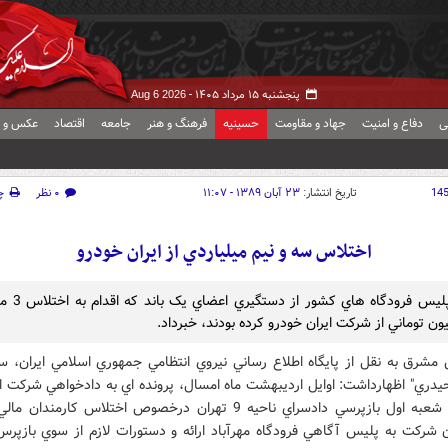
پنجشنبه ۱۵ مرداد ۱۴۰۵ -
Aug 6 2026
ی
دفاع و امنیت
جهاد و مقاومت
حسینیه
فرهنگ و هنر
جامعه
اقتصاد
عکس و ف
14
تاریخ انتشار:
۲۳ آبان ۱۳۸۹ - ۱۱:۰۷
۰ نظر
چ
اختلاس سه و نيم ميلياردي از ايران خودرو
رييس پليس فرودگاه ها
 مشرق به نقل از پايگاه اطلاع رساني نيروي انتظامي جمهوري اسلامي ايران، سر
حيدري" اظهارداشت: اوايل ارديبهشت ماه امسال، پرونده اي به دادخواهي شرکت اي
خودرو از شعبه اول بازپرسي دادسراي ناحيه 9 تهران درخصوص اختلاس کارمند
شرکت به پليس آگاهي فرودگاه مهرآباد ارائه و دستورات لازم از سوي بازپرس