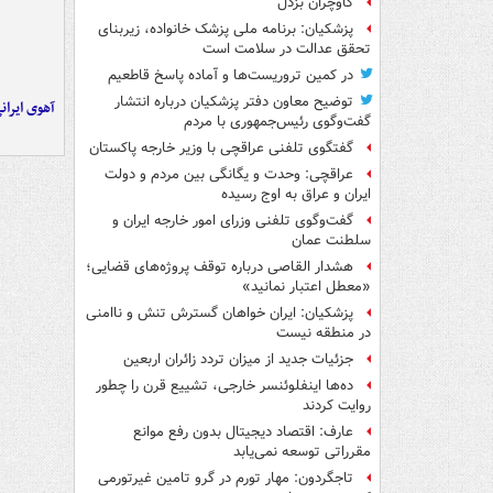
گاوچران بزدل
پزشکیان: برنامه ملی پزشک خانواده، زیربنای
تحقق عدالت در سلامت است
در کمین تروریست‌ها و آماده پاسخ قاطعیم
توضیح معاون دفتر پزشکیان درباره انتشار
آهوی ایران
گفت‌وگوی رئیس‌جمهوری با مردم
گفتگوی تلفنی عراقچی با وزیر خارجه پاکستان
عراقچی: وحدت و یگانگی بین مردم و دولت
ایران و عراق به اوج رسیده
گفت‌وگوی تلفنی وزرای امور خارجه ایران و
سلطنت عمان
هشدار القاصی درباره توقف پروژه‌های قضایی؛
«معطل اعتبار نمانید»
پزشکیان: ایران خواهان گسترش تنش و ناامنی
در منطقه نیست
جزئیات جدید از میزان تردد زائران اربعین
ده‌ها اینفلوئنسر خارجی، تشییع قرن را چطور
روایت کردند
عارف: اقتصاد دیجیتال بدون رفع موانع
مقرراتی توسعه نمی‌یابد
تاجگردون: مهار تورم در گرو تامین غیرتورمی