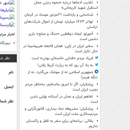
تکذیب ادعاها درباره «نحوه ردزنی محل
استقرار شهید لاریجانی»
شناسایی و بازداشت ۲۱مزدور موساد در کرمان
تهاتر ۱۶۷۳ میلیارد تومان از اموال شرکت‌های
تراستی
آجورلو: ایجاد دوقطبی «جنگ و صلح‌» بازی
اخبار مرتب
دشمن است
نیم‌نگاه کان
سفیر ایران در ژاپن: همان فاجعه هیروشیما در
حال تکرار است
نظر شم
فریاد مردم «فدایی خامنه‌ای بودن» است
به یاد آن روز که به زیارت کربلا رفتی!
نام
جمهوری اسلامی نه از موشک می‌گذرد، نه از
تنگه هرمز!
پزشکیان: اگر تا امروز مانده‌ایم، به‌خاطر مردم
ایمیل
نجیب ایران است
تفاهم ایران و عمان در آستانه نهایی شدن
نظر شما 
است
پزشکیان: مشروطه نماد بیداری، قانون‌گرایی و
مردم‌سالاری ملت ایران است
بقائی: برنامه‌ای برای سفر به قطر و پاکستان
نداریم