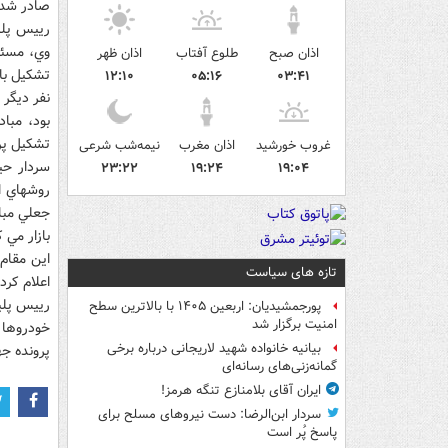
صادر شد.
رييس پليس
وي، مسئو
اذان صبح
طلوع آفتاب
اذان ظهر
۱۲:۱۰
۰۵:۱۶
۰۳:۴۱
نفر ديگر 
بود، مبا
تشکيل پر
غروب خورشید
اذان مغرب
نیمه‌شب شرعی
۲۳:۲۲
۱۹:۲۴
۱۹:۰۴
روشهاي اي
جعلي مبا
بازار مي کرد که طي اي
تازه های سیاست
اعلام کرد.
رييس پلي
پورجمشیدیان: اربعین ۱۴۰۵ با بالاترین سطح
امنیت برگزار شد
خودروها 
بیانیه خانواده شهید لاریجانی درباره برخی
پرونده جه
گمانه‌زنی‌های رسانه‌ای
ایران آقای بلامنازع تنگه هرمز!
سردار ابن‌الرضا: دست نیروهای مسلح برای
پاسخ پُر است