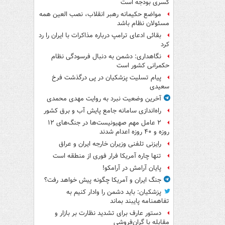
کسری بودجه است
مواضع حکیمانه رهبر انقلاب، نصب العین همه
مسئولان نظام باشد
بقائی ادعای ترامپ درباره مذاکرات با ایران را رد
کرد
نگاهداری: دشمن به دنبال فرسودگی نظام
حکمرانی کشور است
پیام تسلیت پزشکیان در پی درگذشت فرخ
سعیدی
آخرین وضعیت نبرد به روایت مهدی محمدی
راه‌اندازی سامانه جامع پایش آب و برق کشور
۲ عامل مهم صهیونیست‌ها در جنگ‌های ۱۲
روزه و ۴۰ روزه اعدام شدند
رایزنی تلفنی وزیران خارجه ایران و عراق
تنها چاره آمریکا فرار فوری از منطقه است
پایان آرامش در آرامکو!
جنگ ایران و آمریکا چگونه پیش خواهد رفت؟
پزشکیان: باید دشمن را وادار کنیم به
تفاهم‎نامه پایبند بماند
دستور عارف برای تشدید نظارت بر بازار و
مقابله با گران‌فروشی