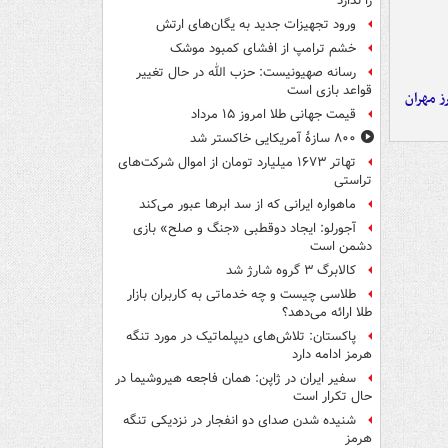
را ندارد
ورود تجهیزات جدید به یگان‌های ارتش
خشم ترامپ از افشای کمبود موشک
رسانه صهیونیست: حزب الله در حال تغییر
قواعد بازی است
ز مهران
قیمت جهانی طلا امروز ۱۵ مرداد
۸۰۰ سازۀ آمریکایی خاکستر شد
تهاتر ۱۶۷۳ میلیارد تومان از اموال شرکت‌های
تراستی
ماهواره ایرانی که از سد ابرها عبور می‌کند
آجورلو: ایجاد دوقطبی «جنگ و صلح‌» بازی
دشمن است
کالابرگ ۳ گروه شارژ شد
طلاسی چیست و چه خدماتی به کاربران بازار
طلا ارائه می‌دهد؟
پاکستان: تلاش‌های دیپلماتیک در مورد تنگه
هرمز ادامه دارد
سفیر ایران در ژاپن: همان فاجعه هیروشیما در
حال تکرار است
شنیده شدن صدای دو انفجار در نزدیکی تنگه
هرمز