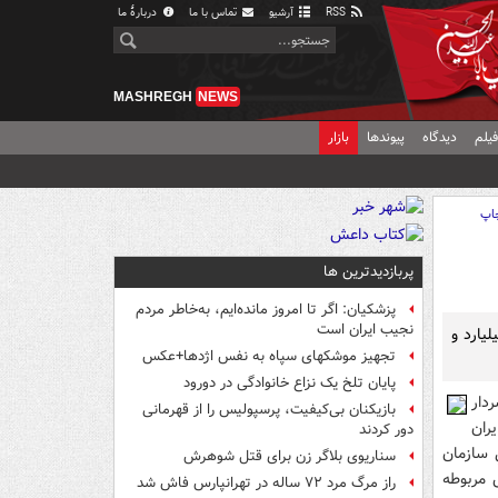
RSS
آرشیو
تماس با ما
دربارهٔ ما
MASHREGH
NEWS
یلم
دیدگاه
پیوندها
بازار
اپ
پربازدیدترین ها
پزشکیان: اگر تا امروز مانده‌ایم، به‌خاطر مردم
نجیب ایران است
ي کشور از دستگيري اعضاي يک باند که اقدام به اختلاس 3 ميليارد و
تجهیز موشکهای سپاه به نفس اژدها+عکس
پایان تلخ یک نزاع خانوادگی در دورود
دار
بازیکنان بی‌کیفیت، پرسپولیس را از قهرمانی
ران
دور کردند
ان مالي سازمان
سناریوی بلاگر زن برای قتل شوهرش
 مربوطه
راز مرگ مرد ۷۲ ساله در تهرانپارس فاش شد