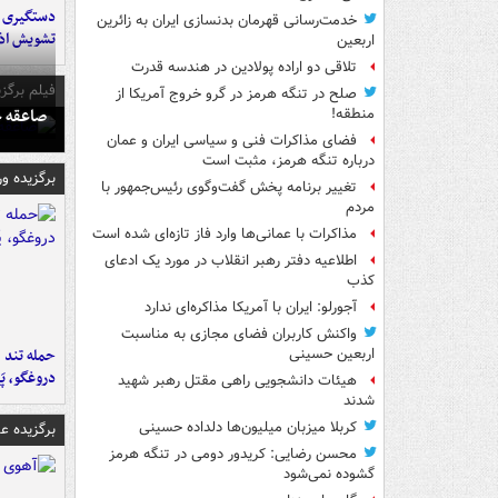
خدمت‌رسانی قهرمان بدنسازی ایران به زائرین
تشویش اذ
اربعین
تلاقی دو اراده پولادین در هندسه قدرت
فیلم برگزی
صلح در تنگه هرمز در گرو خروج آمریکا از
صاعقه ج
منطقه!
فضای مذاکرات فنی و سیاسی ایران و عمان
درباره تنگه هرمز، مثبت است
برگزیده و
تغییر برنامه پخش گفت‌وگوی رئیس‌جمهور با
مردم
مذاکرات با عمانی‌ها وارد فاز تازه‌ای شده است
اطلاعیه دفتر رهبر انقلاب در مورد یک ادعای
کذب
آجورلو: ایران با آمریکا مذاکره‌ای ندارد
واکنش کاربران فضای مجازی به مناسبت
حمله تند ف
اربعین حسینی
دروغگو، پَ
هیئات دانشجویی راهی مقتل رهبر شهید
شدند
کربلا میزبان میلیون‌ها دلداده حسینی
برگزیده 
محسن رضایی: کریدور دومی در تنگه هرمز
گشوده نمی‌شود