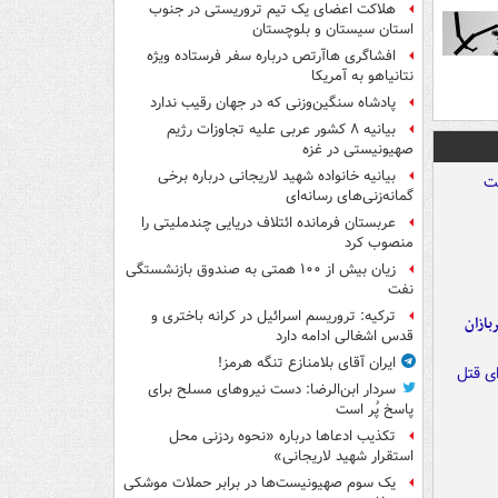
هلاکت اعضای یک تیم تروریستی در جنوب
استان سیستان و بلوچستان
افشاگری هاآرتص درباره سفر فرستاده ویژه
نتانیاهو به آمریکا
پادشاه سنگین‌وزنی که در جهان رقیب ندارد
بیانیه ۸ کشور عربی علیه تجاوزات رژیم
صهیونیستی در غزه
بیانیه خانواده شهید لاریجانی درباره برخی
گمانه‌زنی‌های رسانه‌ای
عربستان فرمانده ائتلاف دریایی چندملیتی را
منصوب کرد
زیان بیش از ۱۰۰ همتی به صندوق‌ بازنشستگی
نفت
ترکیه: تروریسم اسرائیل در کرانه باختری و
ازان
قدس اشغالی ادامه دارد
ایران آقای بلامنازع تنگه هرمز!
سردار ابن‌الرضا: دست نیروهای مسلح برای
پاسخ پُر است
تکذیب ادعاها درباره «نحوه ردزنی محل
استقرار شهید لاریجانی»
یک‌ سوم صهیونیست‌ها در برابر حملات موشکی