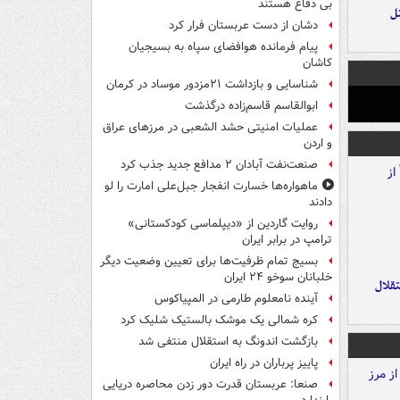
بی دفاع هستند
ل
دشان از دست عربستان فرار کرد
پیام فرمانده هوافضای سپاه به بسیجیان
کاشان
شناسایی و بازداشت ۲۱مزدور موساد در کرمان
ابوالقاسم قاسم‌زاده درگذشت
عملیات امنیتی حشد الشعبی در مرزهای عراق
و اردن
صنعت‌نفت آبادان ۲ مدافع جدید جذب کرد
ماهواره‌ها خسارت انفجار جبل‌علی امارت را لو
دادند
روایت گاردین از «دیپلماسی کودکستانی»
ترامپ در برابر ایران
بسیج تمام ظرفیت‌ها برای تعیین وضعیت دیگر
خلبانان سوخو ۲۴ ایران
تقلال
آینده نامعلوم طارمی در المپیاکوس
کره شمالی یک موشک بالستیک شلیک کرد
بازگشت اندونگ به استقلال منتفی شد
پاییز پرباران در راه ایران
صنعا: عربستان قدرت دور زدن محاصره دریایی