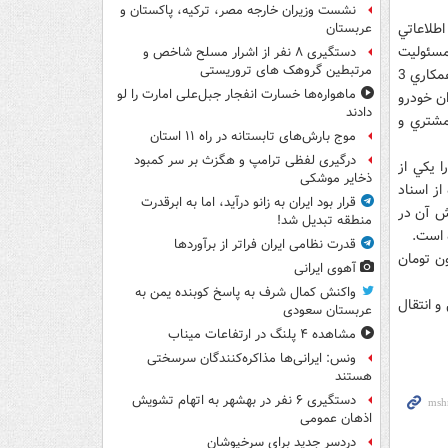
نشست وزیران خارجه مصر، ترکیه، پاکستان و
اطلاعاتي
عربستان
مسئوليت
دستگیری ۸ نفر از اشرار مسلح شاخص و
مرتبطین گروهک های تروریستی
تشکيل باند اختلاس در سيستم رايانه اي سازمان فروش را برعهده گرفت و اظهارداشت: با همکاري 3
ماهواره‌ها خسارت انفجار جبل‌علی امارت را لو
ان خودرو
دادند
مشتري و
موج بارش‌های تابستانه در راه ۱۱ استان
درگیری لفظی ترامپ و هگزث بر سر کمبود
ي را يکي از
ذخایر موشکی
از اسناد
قرار بود ایران به زانو درآید، اما به ابرقدرت
ش آن در
منطقه تبدیل شد!
قدرت نظامی ایران فراتر از برآوردها
 شده از شرکت ايران خودرو را 3 ميليارد و 500 ميليون تومان
آهوی ایرانی
واکنش کمال شرف به پاسخ کوبنده یمن به
 انتقال
عربستان سعودی
مشاهده ۴ پلنگ در ارتفاعات میناب
ونس: ایرانی‌ها مذاکره‌کنندگان سرسختی
هستند
دستگیری ۶ نفر در بهشهر به اتهام تشویش
اذهان عمومی
دردسر جدید برای سرخپوشان