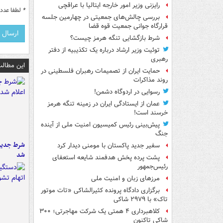
رایزنی وزیر امور خارجه ایتالیا با عراقچی
*
لطفا عدد م
بررسی چالش‌های جمعیتی در چهارمین جلسه
قرارگاه جوانی جمعیت قوه قضا
شرط بازگشایی تنگه هرمز چیست؟
توئیت وزیر ارشاد درباره یک تکذیبیه از دفتر
رهبری
این مطالب
حمایت ایران از تصمیمات رهبران فلسطینی در
روند مذاکرات
رسوایی در اردوگاه دشمن!
عمان از ایستادگی ایران در زمینه تنگه هرمز
خرسند است!
پیش‌بینی رئیس کمیسیون امنیت ملی از آینده
جنگ
شرط جدید 
سفیر جدید پاکستان با مومنی دیدار کرد
شد
پشت پرده پخش هدفمند شایعه استعفای
رئیس‌جمهور
مرزهای زبان و امنیت ملی
برگزاری دادگاه پرونده کثیرالشاکی «تات موتور
تاک» با ۲۹۷۹ شاکی
کلاهبرداری ۴ همتی یک شرکت مهاجرتی؛ ۳۰۰
شاکی تاکنون