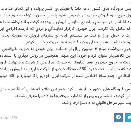
 فرودگاه هاي کشور ادامه داد: با هوشياري افسر پرونده و نيز انجام اقدامات 
ل طرح ويژه فروش خودرو در بازجويي هاي پليسي ضمن اعتراف به جرم خود، 
که شامل يک کارمند ايران خودرو، کارگزار نمايندگي و فردي که کارمند اخراجي اير
درت به جعل اوراق و ثبت در سيستم رايانه اي سازمان فروش به صورت ايجاد 
ونده با نام و نشاني جعلي و دريافت وجه به صورت چک مي کردم.
سردار حيدري، برداشت مبلغ 6 ميليون ريال از حساب ايران خودرو به صورت غيرقانون
ن کلاهبردار عنوان کرد و افزود: اين متهم همچنين در روش ديگري با استفاده 
درت به خروج خودروي صفر کيلومتر به صورت غيرقانوني از شرکت و درنهايت فرو
ن مدت حدوداً 350 دستگاه خودرو از شرکت خارج و به فروش رسانده است.
اين مقام انتظامي، جمع مبلغ اختلاس
س فرودگاه هاي کشور خاطرنشان کرد: همچنين دفترخانه هايي که اقدام به نقل و
مي کردند، شناسايي و پس از احضار، سردفترها به دادسرا معرفي شدند.
ت سير مراحل قانوني به دادسرا ارجاع شد.