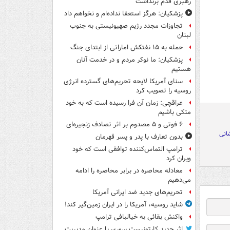
رهبری قدم برنداشت
پزشکیان: هرگز استعفا نداده‌ام و نخواهم داد
تجاوزات مجدد رژیم صهیونیستی به جنوب
لبنان
حمله به ۱۵ نفتکش‌ اماراتی از ابتدای جنگ
پزشکیان: ما نوکر مردم و در خدمت آنان
هستیم
سنای آمریکا لایحه تحریم‌های گسترده انرژی
روسیه را تصویب کرد
عراقچی: زمان آن فرا رسیده است که به خود
متکی باشیم
۶ فوتی و ۵ مصدوم بر اثر تصادف زنجیره‌ای
انی
بدون تعارف با پدر و پسر قهرمان
ترامپ التماس‌کننده توافقی است که خود
ویران کرد
معادله محاصره در برابر محاصره را ادامه
می‌دهیم
تحریم‌های جدید ضد ایرانی آمریکا
شاید روسیه، آمریکا را در ایران زمین‌گیر کند!
واکنش بقائی به خیالبافی ترامپ
اثر جدید کارتونیست سوری با عنوان مدیریت