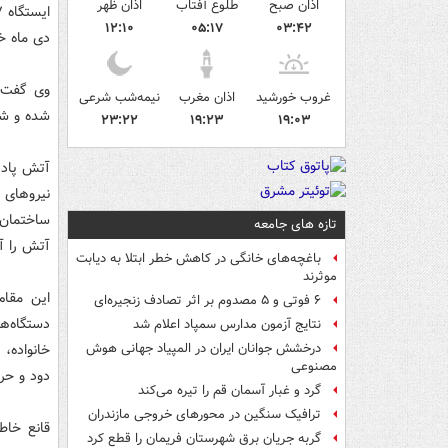
اذان صبح
طلوع آفتاب
اذان ظهر
۱۲:۱۰
۰۵:۱۷
۰۳:۴۲
دی ماه خو
وی گفت: 
غروب خورشید
اذان مغرب
نیمه‌شب شرعی
شده و شع
۲۳:۲۲
۱۹:۲۳
۱۹:۰۳
نیروهای 
ساختمان،
تازه های جامعه
آتش را آغ
باغچه‌های خانگی در کاهش خطر ابتلا به دیابت
موثرند
این مقا
۶ فوتی و ۵ مصدوم بر اثر تصادف زنجیره‌ای
نتایج آزمون مدارس سمپاد اعلام شد
درخشش جوانان ایران در المپیاد جهانی هوش
مصنوعی
دود و حرا
گرد و غبار آسمان قم را تیره می‌کند
ترافیک سنگین در محورهای خروجی مازندران
قانع خاط
گربه جریان برق شهرستان فریمان را قطع کرد