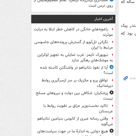
افشاگری برادرزاده ترامپ: تمام تصمیم‌هایش از
د سه عضو خانواده شامل فرزند ۱۲ و ۷ ساله و مادر در دم جان باخته و پدر و پسر ۱۵ ساله که
روی ترس است
آخرین اخبار
ندر پیک
باغچه‌های خانگی در کاهش خطر ابتلا به دیابت
 بود که
موثرند
نگرانی تل‌آویو از گسترش پرونده‌های جاسوسی
مرتبط با ایران
نیویورک تایمز: غرب تمایلی به تجهیز اوکراین
به موشک‌های رهگیر ندارد
آیا از نفوذ نتانیاهو در واشنگتن کاسته شده
است؟
توافق پرو و مکزیک بر سر ازسرگیری روابط
دیپلماتیک
پزشکیان: شکافی بین دولت و نیروهای مسلح
نیست
تاکید نخست‌وزیر عراق بر تقویت روابط با
عربستان
وقتی رسانه عبری از کابوس بنیامین نتانیاهو
می‌گوید
هیچ دولتی به اندازۀ ما در جهت سیاست‌های