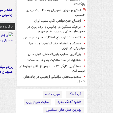
بازگشتند
هشدار سرم
استوری مهران غفوریان به مناسبت اربعین
جاسوس تی
حسینی
اجتماع خون‌خواهی آقای شهید ایران
برگزیده 
ترافیک سنگین در چالوس و تردد روان در
محورهای منتهی به پایانه‌های مرزی
کشف ۱۹۲ تن برنج احتکارشده در بندرعباس
دستگیری اعضای باند کلاهبرداری ۲ هزار
میلیاردی در تهران
بزرگترین معایب پاوربانک‌های قابل حمل
«طلق» در سند مالکیت به چه معناست؟
دستگیری کارگر ۳۶ ساله پس از قتل کارفرما در
پرچم سیاه
تویسرکان
همچنان در
محدودیت‌های ترافیکی اربعینی در جاده‌های
شمال‌
آپ آهنگ
موزیک شاه
دانلود آهنگ جدید
سایت تاریخ ایران
بهترین هتل های استانبول