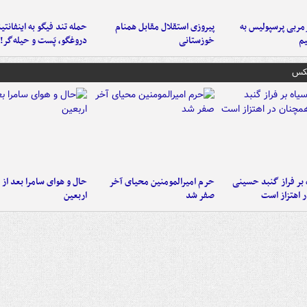
ربی پرسپولیس به
پیروزی استقلال مقابل همنام
حمله تند فیگو به اینفانتین
م
خوزستانی
دروغگو، پَست‌ و حیله‌گر!
عکس
 بر فراز گنبد حسینی
حرم امیرالمومنین محیای آخر
حال و هوای سامرا بعد از ا
 اهتزاز است
صفر شد
اربعین