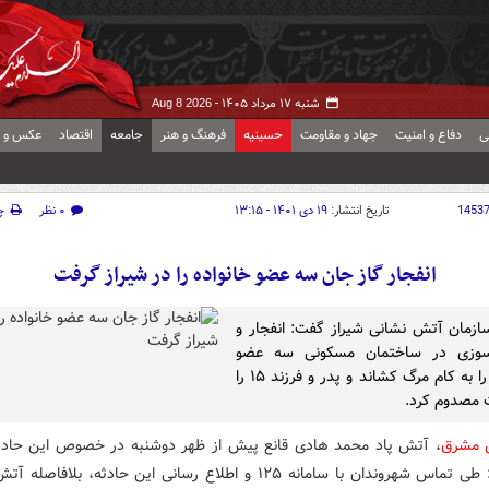
شنبه ۱۷ مرداد ۱۴۰۵ -
Aug 8 2026
ی
دفاع و امنیت
جهاد و مقاومت
حسینیه
فرهنگ و هنر
جامعه
اقتصاد
عکس و ف
1453
تاریخ انتشار:
۱۹ دی ۱۴۰۱ - ۱۳:۱۵
۰ نظر
چ
انفجار گاز جان سه عضو خانواده را در شیراز گرفت
زمان آتش نشانی شیراز گفت: انفجار و
زی در ساختمان مسکونی سه عضو
خانواده را به کام مرگ کشاند و پدر و فرزند ۱۵ را
 مصدوم کرد.
ش مشرق
، آتش پاد محمد هادی قانع پیش از ظهر دوشنبه در خصوص این حادثه
بیان کرد: طی تماس شهروندان با سامانه ۱۲۵ و اطلاع رسانی این حادثه، بلافا