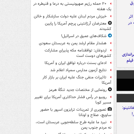
وق
۲۰ حمله رژیم صهیونیستی به درعا و قنیطره در
یک هفته
خیزش مردم لبنان علیه دولت سازشکار و خائن
معترضان آرژانتینی پرچم آمریکا را پایین
کشیدند
شکاف‌های عمیق در اسرائیل!
هشدار مقام ارشد یمن به عربستان سعودی
اردوغان: توافقنامه مکه پذیرای مشارکت
یراندازی
کشورهای دوست است
فیلم
ادعای بسنت درباره توافق ایران و آمریکا
نتایج آزمون مدارس سمپاد اعلام شد
تاثیرات منفی جنگ علیه ایران بر بازار کار
آمریکا
رونمایی از مختصات جدید تنگۀ هرمز
روبیو در رأس فشار حداکثری آمریکا برای تغییر
مسیر کوبا
تصویری از تمرینات ترابزون اسپور با حضور
ساویچ، صلاح و اونانا
نبرد ما علیه طرح سلطه‌جویی عربستان است،
نه مردم جنوب یمن