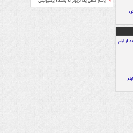
پاسخ منفی یک لژیونر به باشگاه پرسپولیس
و:
یام