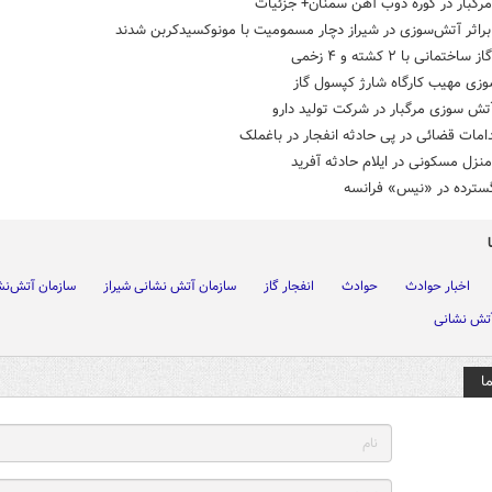
مرگبار در کوره ذوب آهن سمنان+ جزئیات
اختمانی با ۲ کشته و ۴ زخمی
زی مهیب کارگاه شارژ کپسول گاز
تش سوزی مرگبار در شرکت تولید دارو
دامات قضائی در پی حادثه انفجار در باغملک
منزل مسکونی در ایلام حادثه آفرید
سترده در «نیس» فرانسه
اخبار حوادث
حوادث
انفجار گاز
سازمان آتش نشانی شیراز
سازمان آتش‌نش
آتش نشانی
ا