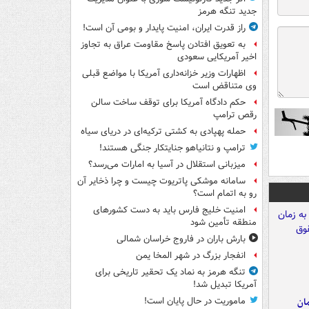
جدید تنگه هرمز
راز قدرت ایران، امنیت پایدار و بومی آن است!
به تعویق افتادن پاسخ مقاومت عراق به تجاوز
اخیر آمریکایی سعودی
اظهارات وزیر خزانه‌داری آمریکا با مواضع قبلی
وی متناقض است
حکم دادگاه آمریکا برای توقف ساخت سالن
رقص ترامپ
حمله پهپادی به کشتی ترکیه‌ای در دریای سیاه
ترامپ و نتانیاهو جنایتکار جنگی هستند!
میزبانی استقلال در آسیا به امارات می‌رسد؟
سامانه موشکی پاتریوت چیست و چرا ذخایر آن
رو به اتمام است؟
امنیت خلیج فارس باید به دست کشورهای
منطقه تأمین شود
بارش باران در فاروج خراسان شمالی
انفجار بزرگ در شهر المخا یمن
تنگه هرمز به نماد یک تحقیر تاریخی برای
آمریکا تبدیل شد!
مان
ماموریت در حال پایان است!