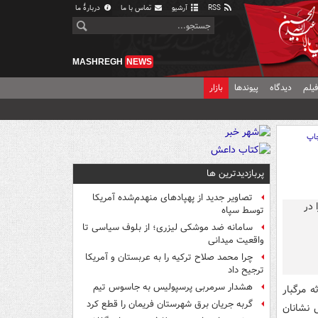
RSS
آرشیو
تماس با ما
دربارهٔ ما
MASHREGH
NEWS
یلم
دیدگاه
پیوندها
بازار
اپ
پربازدیدترین ها
تصاویر جدید از پهپادهای منهدم‌شده آمریکا
توسط سپاه
سامانه ضد موشکی لیزری؛ از بلوف سیاسی تا
واقعیت میدانی
چرا محمد صلاح ترکیه را به عربستان و آمریکا
ترجیح داد
هشدار سرمربی پرسپولیس به جاسوس تیم
 مرگبار
گربه جریان برق شهرستان فریمان را قطع کرد
صله آتش نشانان