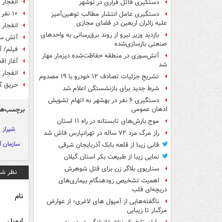
انفجار 
دستگیری قاتل فراری در نوشهر
۱۰ نفر براثر آتش‌سوزی در شیراز دچار مسمومیت با مونوکسیدکربن شدند
دستگیری عامل انتشار مطالب توهین‌آمیز
علیه زائران اربعین در فضای مجازی
انفجار گاز س
بازدید وزیر نیرو از روند برق‌رسانی به واحدهای
آتش سو
صنعتی بازسازی‌شده
فیلم/ آ
آتش‌سوزی در منطقه حفاظت‌شده دیزمار مهار
آغاز اق
شد
انفجار 
تشریح جزئیات تصادف ۱۲ خودرو با ۱۹ مصدوم
حریق گ
شرط جدید برای بازنشستگی اعلام شد
دستگیری ۶ نفر در بهشهر به اتهام تشویش
برچسب‌ها
اذهان عمومی
موج بارش‌های تابستانه در راه ۱۱ استان
شیراز
راز مرگ مرد ۷۲ ساله در تهرانپارس فاش شد
سازمان 
قابی زیبا از قلعه بابک آذربایجان شرقی
نمایی زیبا از طبیعت بکر استان گیلان
سناریوی بلاگر زن برای قتل شوهرش
نظر شم
اهمیت تشخیص زودهنگام بیماری‌های
دریچه‌ای قلب
نام
ناگفته‌هایی از آمپول های لاغری؛ از عوارض
مرگبار تا زیبایی
ایمیل