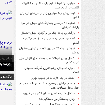
کشور
مهاجرانی: شرط تداوم یارانه نقدی و کالابرگ
اقامت در ایران است
تردد بیش از ۵ میلیون زائر از مرزهای اربعینی
کشور
تخلیه ۸۰ درصدی پارکینگ‌های مهران در موج
بازگشت زائران
بازگشایی جاده چالوس و آزادراه تهران–شمال
ثبت دو زمین‌لرزه پیاپی در شرق هرمزگان و
قشم
جای گذا
فروش بلیت ۲۱ میلیون تومانی تهران_اصفهان
رد شد
فیلم برگزی
اتصال ریلی کرمانشاه به بغداد افق تازه‌ای برای
غرب کشور
بوسه‌ پ
مهران همچنان پرترددترین گذرگاه اربعینی
است
برگزیده و
انفجار در یک کارخانه در جنوب تهران
مراسم عزاداری اربعینِ هیأت‌های دانشجویی در
جوار محل شهادت رهبر
احتمال شنیده شدن صدای انفجار در قزوین
اراذل اینستاگرامی دستگیر شد
۲ میلیون و ۳۰۰ هزار زائر اربعین به کشور