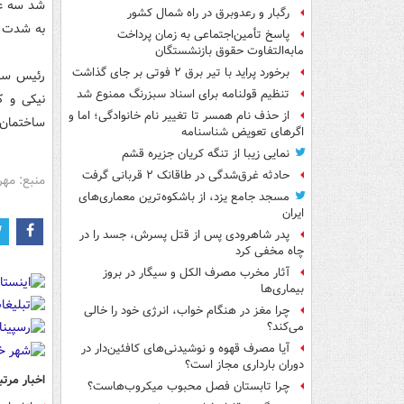
رگبار و رعدوبرق در راه شمال کشور
به شدت م
پاسخ تأمین‌اجتماعی به زمان پرداخت
مابه‌التفاوت حقوق بازنشستگان
برخورد پراید با تیر برق ۲ فوتی بر جای گذاشت
رئیس ساز
تنظیم قولنامه برای اسناد سبزرنگ ممنوع شد
نیکی و ک
از حذف نام همسر تا تغییر نام خانوادگی؛ اما و
ساختمان 
اگرهای تعویض شناسنامه
نمایی زیبا از تنگه کریان جزیره قشم
حادثه غرق‌شدگی در طاقانک ۲ قربانی گرفت
منبع: مهر
مسجد جامع یزد، از باشکوه‌ترین معماری‌های
ایران
پدر شاهرودی پس از قتل پسرش، جسد را در
چاه مخفی کرد
آثار مخرب مصرف الکل و سیگار در بروز
بیماری‌ها
چرا مغز در هنگام خواب، انرژی خود را خالی
می‌کند؟
آیا مصرف قهوه و نوشیدنی‌های کافئین‌دار در
دوران بارداری مجاز است؟
اخبار مرتب
چرا تابستان فصل محبوب میکروب‌هاست؟