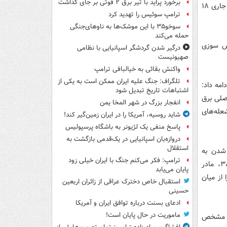
برخورد پراید با تیر برق ۲ فوتی بر جای گذاشت
ایستگاه ۱۷ با هماهنگی ستاد فرماندهی سازمان آتش نشانی شیراز، ساعت ۲۲:۵۸ شب جاری ۱۸
ترامپ سوئیس را تهدید کرد
سوخو۳۵ با این موشک‌ها به ناوهای‌جنگی
حمله می‌کند
تش سوزی
درگیر شدن گردشگر اسپانیایی با نظامی
صهیونیست
واکنش بقائی به خیالبافی ترامپ
تلگراف: جنگ علیه ایران ممکن است به یکی از
ونی ادامه داد:
اشتباهات تاریخ تبدیل شود
صلی برق
انفجار بزرگ در شهر المخا یمن
عله‌های
شاید روسیه، آمریکا را در ایران زمین‌گیر کند!
پاسخ منفی یک لژیونر به باشگاه پرسپولیس
دروازه‌بان اسپانیایی در یک‌قدمی بازگشت به
استقلال
شدن به
ترامپ: فکر می‌کنم جنگ با ایران خیلی زود
دستگاه‌های تنفسی، وارد ساختمان شدند و پس از جستجو، یک نفر مرد حدوداً ۳۸، مادر
پایان می‌یابد
ود را از میان
استقبال خاص دخترک عراقی از زائران اربعین
حسینی
ادعای بسنت درباره توافق ایران و آمریکا
ماموریت در حال پایان است!
س، مشخص