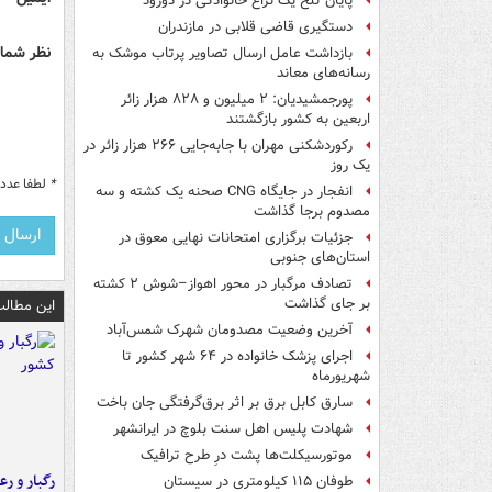
پایان تلخ یک نزاع خانوادگی در دورود
دستگیری قاضی قلابی در مازندران
نظر شما 
بازداشت عامل ارسال تصاویر پرتاب موشک به
رسانه‌های معاند
پورجمشیدیان: ۲ میلیون و ۸۲۸ هزار زائر
اربعین به کشور بازگشتند
رکوردشکنی مهران با جابه‌جایی ۲۶۶ هزار زائر در
یک روز
*
لطفا عدد م
انفجار در جایگاه CNG صحنه یک کشته و سه
مصدوم برجا گذاشت
جزئیات برگزاری امتحانات نهایی معوق در
استان‌های جنوبی
تصادف مرگبار در محور اهواز–شوش ۲ کشته
بر جای گذاشت
این مطالب
آخرین وضعیت مصدومان شهرک شمس‌آباد
اجرای پزشک خانواده در ۶۴ شهر کشور تا
شهریورماه
سارق کابل برق بر اثر برق‌گرفتگی جان باخت
شهادت پلیس اهل سنت بلوچ در ایرانشهر
موتورسیکلت‌ها پشت درِ طرح ترافیک
رگبار و رع
طوفان ۱۱۵ کیلومتری در سیستان