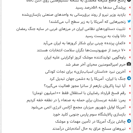
پاسخ قاطع ملیحه محمدی به نسخه تسلیم‌طلبی روی آنتن BBC
پرشدگی سدها به ۵۸درصد رسید
بازدید وزیر نیرو از روند برق‌رسانی به واحدهای صنعتی بازسازی‌شده
زنجیرهایی که آمریکا را به زیر سطح آب می‌کشند!
تثبیت دستاوردهای نظامی ایران در مرزهای غربی در سایه جنگ رمضان
دانا وایت به بن‌بست رسید
«کمانِ پرنده» چینی برای شکار کروزها به ایران می‌آید
۷۰ درصد از صهیونیست‌ها نگران سلامت انتخابات هستند
یاوه‌گویی تولیدکننده موشک کروز اوکراینی علیه ایران
حرم امیرالمومنین محیای آخر صفر شد
آخرین نبرد «داستان اسباب‌بازی» برای نجات کودکی
جنگ با ایران، آمریکا را به دشمن جهان تبدیل کرد
آیا تینا پاکروان بازهم از ساترا مجوز فعالیت می‌گیرد؟
رقم فسخ قرارداد رضاییان با استقلال فقط ۱۰۰میلیون تومان!
یمن: نقشه عربستان برای حمله به صنعاء را در نطفه خفه کردیم
آمریکا اوایل شهریور میزبان مجمع آژانس انرژی اتمی می‌شود
بازسازی پالایشگاه سوم پارس جنوبی کلید خورد
چالش بزرگ آمریکا در تأمین مهمات و موشک
نیروهای مسلح عراق به حال آماده‌باش درآمدند