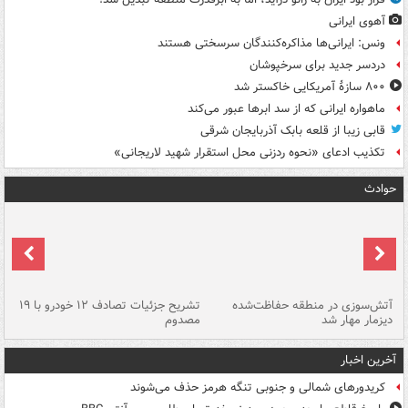
آهوی ایرانی
ونس: ایرانی‌ها مذاکره‌کنندگان سرسختی هستند
دردسر جدید برای سرخپوشان
۸۰۰ سازۀ آمریکایی خاکستر شد
ماهواره ایرانی که از سد ابرها عبور می‌کند
قابی زیبا از قلعه بابک آذربایجان شرقی
تکذیب ادعای «نحوه ردزنی محل استقرار شهید لاریجانی»
حوادث
تصادف مرگبار در محور اهواز–شوش ۲
آتش‌سوزی در منطقه حفاظت‌شده
تشریح جزئیات تصادف ۱۲ خودرو با ۱۹
پا
دیزمار مهار شد
مصدوم
آخرین اخبار
کریدورهای شمالی و جنوبی تنگه هرمز حذف می‌شوند