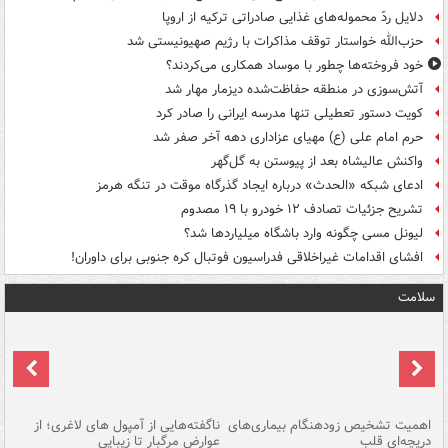
دلایل ردّ محموله‌های غذایی صادراتی ترکیه از اروپا
حزب‌الله خواستار توقف مذاکرات با رژیم صهیونیستی شد
خود فروخته‌ها چطور با موساد همکاری می‌کردند؟
آتش‌سوزی در منطقه حفاظت‌شده دیزمار مهار شد
کویت دستور تعطیلی تنها مدرسه ایرانی را صادر کرد
حرم امام علی (ع) مهیای عزاداری دهه آخر صفر شد
واکنش عالیشاه بعد از پیوستن به گل‌گهر
ادعای شبکه «الحدث» درباره ایجاد گذرگاه موقت در تنگه هرمز
تشریح جزئیات تصادف ۱۲ خودرو با ۱۹ مصدوم
لیونل مسی چگونه وارد باشگاه میلیاردها شد؟
افشای اقدامات غیراخلاقی فدراسیون فوتبال کره جنوبی برای داوران!
سلامت
اهمیت تشخیص زودهنگام بیماری‌های
ناگفته‌هایی از آمپول های لاغری؛ از
دریچه‌ای قلب
عوارض مرگبار تا زیبایی
تا