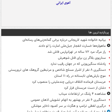
آهوی ایرانی
پربازدیدترین ها
بیانیه خانواده شهید لاریجانی درباره برخی گمانه‌زنی‌های رسانه‌ای
ماهواره‌ها خسارت انفجار جبل‌علی امارت را لو دادند
راز مرگ مرد ۷۲ ساله در تهرانپارس فاش شد
سناریوی بلاگر زن برای قتل شوهرش
پادشاه سنگین‌وزنی که در جهان رقیب ندارد
دستگیری ۸ نفر از اشرار مسلح شاخص و مرتبطین گروهک های تروریستی
موج بارش‌های تابستانه در راه ۱۱ استان
عربستان فرمانده ائتلاف دریایی چندملیتی را منصوب کرد
دشان از دست عربستان فرار کرد
مشاهده ۴ پلنگ در ارتفاعات میناب
دستگیری ۶ نفر در بهشهر به اتهام تشویش اذهان عمومی
درگیری لفظی ترامپ و هگزث بر سر کمبود ذخایر موشکی
قرار بود ایران به زانو درآید، اما به ابرقدرت منطقه تبدیل شد!