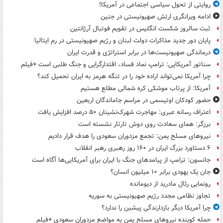
روایتی از تحول سیاسی اجتماعی در آمریکا!
ادامه ویرانگری ارتش صهیونیستی در جنین
ثبت سالروز شکست انگلیس در تقویم فوتبال آرژانتین
پایان دور جدید مذاکرات دولت لبنان و رژیم صهیونیستی در رم ایتالیا
درماندگی صهیونیست‌ها در برابر استراتژی و قدرت ایران
سناتور آمریکایی: ترامپ نماد فساد، اقتدارگرایی و جنگ طلبی است +فیلم
چرا آمریکا نمی‌تواند اراده خود را در تنگه هرمز به ایران تحمیل کند؟
آمریکا: از پرتاب موشکی کره شمالی مطلع هستیم
حضور کودکان اوتیسمی در مراسم جاماندگان اربعین
اعتراف رسانه عبری: مهاجرت شهرک‌نشینان ۵۰ درصد افزایش یافت
برزگر: همای سعادت روی دوش تارتار نشسته است
نیروهای مسلح یمن: تجمع مزدوران سعودی را هدف قرار دادیم
۶ دستاورد بزرگ ایران در ۱۶۰ روز رهبری رهبر انقلاب
جانسون: ترامپ از پیامدهای جنگ با ایران برای آمریکایی‌ها آگاه است
جان یک یهودی برابر ۱۰ میلیون انسان؟
رونمایی رئال مادرید از دیومانده
تجاوز نظامی مجدد رژیم صهیونیستی به سوریه
چرا آمریکا دیگر بازدارندگی پیشین را ندارد؟
حمله کوبنده نیروهای مسلح یمن به مواضع مزدوران سعودی +فیلم