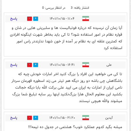
انتشار یافته: 3
در انتظار بررسی: 0
پاسخ
۱۱:۰۴ - ۱۴۰۱/۱۰/۱۵
0
0
آیا زمان آن نرسیده که درباره فوتبالیست ها و سلبریتی هایی در شان و
قواره نظام در امور استفاده شود؟ تا کی باید بخاطر شهرت اینگونه افرادی
که کمترین علقه ای به نظام بر آمده از خون شهدا ندارنددر راس امور
استفاده کرد
پاسخ
علی
۱۶:۴۱ - ۱۴۰۱/۱۰/۱۵
0
0
تا کی می خواهید این افراد را بزرگ کنید اخر امارات خودش چیه که
باشگاهش چی باشه دو روز دیگه هم تیتر می زند اسطوره قهرمان سردار
نامی ایران از امارات به ایران می ایید علی برکت الله بابا دیگه خجالت
بکشید این معلوم الحال هارا بزرگ‌نکنید اینها ریر سایه تبلیغ شما بزرگ
میشوند والله هیچی نیستند
پاسخ
آیدین
۲۱:۲۰ - ۱۴۰۱/۱۰/۱۵
0
0
میشه بگید کدوم عملکرد خوب؟ هشتمی در جدول ده تیمه!!!