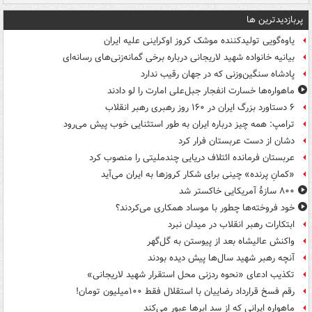
پربازدیدترین ها
یاوه‌گویی تولیدکننده موشک کروز اوکراینی علیه ایران
بیانیه خانواده شهید لاریجانی درباره برخی گمانه‌زنی‌های رسانه‌ای
پادشاه سنگین‌وزنی که در جهان رقیب ندارد
ماهواره‌ها خسارت انفجار جبل‌علی امارت را لو دادند
۶ دستاورد بزرگ ایران در ۱۶۰ روز رهبری رهبر انقلاب
ترامپ: همه چیز درباره ایران به طور استثنایی خوب پیش می‌رود
دشان از دست عربستان فرار کرد
عربستان فرمانده ائتلاف دریایی چندملیتی را منصوب کرد
«کمانِ پرنده» چینی برای شکار کروزها به ایران می‌آید
۸۰۰ سازۀ آمریکایی خاکستر شد
خود فروخته‌ها چطور با موساد همکاری می‌کردند؟
ابتکارات رهبر انقلاب در میدان نبرد
واکنش عالیشاه بعد از پیوستن به گل‌گهر
آنچه رهبر شهید سال‌ها پیش دیده بودند
تکذیب ادعای «نحوه ردزنی محل استقرار شهید لاریجانی»
رقم فسخ قرارداد رضاییان با استقلال فقط ۱۰۰میلیون تومان!
ماهواره ایرانی که از سد ابرها عبور می‌کند