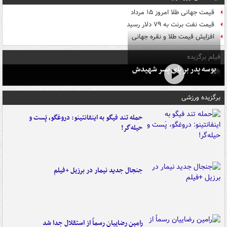
قیمت جهانی طلا امروز ۱۵ مرداد
قیمت نفت برنت به ۷۹ دلار رسید
افزایش قیمت طلا و نقره جهانی
فیلم برگزیده
بوسه‌ پدر بر پای پسر شهیدش
برگزیده ورزشی
حمله تند فیگو به اینفانتینو: دروغگو، پَست‌ و
حیله‌گر!
جنجال جدید نیمار در برزیل +فیلم
رامین رضاییان رسماً از استقلال جدا شد