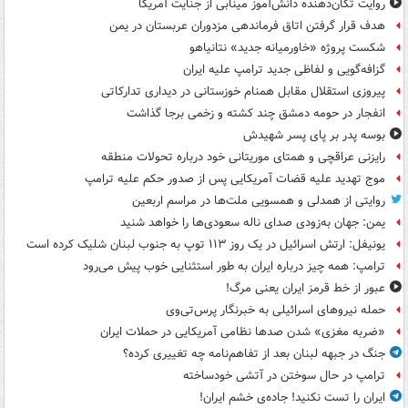
روایت تکان‌دهنده دانش‌آموز مینابی از جنایت آمریکا
هدف قرار گرفتن اتاق‌ فرماندهی مزدوران عربستان در یمن
شکست پروژه «خاورمیانه جدید» نتانیاهو
گزافه‌گویی و لفاظی جدید ترامپ علیه ایران
پیروزی استقلال مقابل همنام خوزستانی در دیداری تدارکاتی
انفجار در حومه دمشق چند کشته و زخمی برجا گذاشت
بوسه‌ پدر بر پای پسر شهیدش
رایزنی عراقچی و همتای موریتانی خود درباره تحولات منطقه
موج تهدید علیه قضات آمریکایی پس از صدور حکم علیه ترامپ
روایتی از همدلی و همسویی ملت‌ها در مراسم اربعین
یمن: جهان به‌زودی صدای ناله سعودی‌ها را خواهد شنید
یونیفل: ارتش اسرائیل در یک روز ۱۱۳ توپ به جنوب لبنان شلیک کرده است
ترامپ: همه چیز درباره ایران به طور استثنایی خوب پیش می‌رود
عبور از خط قرمز ایران یعنی مرگ!
حمله نیروهای اسرائیلی به خبرنگار پرس‌تی‌وی
«ضربه مغزی» شدن صدها نظامی آمریکایی در حملات ایران
جنگ در جبهه لبنان بعد از تفاهم‌نامه چه تغییری کرده؟
ترامپ در حال سوختن در آتشی خودساخته
ایران را تست نکنید! جاده‌ی خشم ایران!