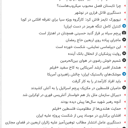
چرا تابستان فصل محبوب میکروب‌هاست؟
دستگیری قاتل فراری در نوشهر
نیویورک تایمز فاش کرد: کارگروه ویژه سیا برای تفرقه افکنی در کوبا
کنترل کامل تنگه هرمز در دست ایران!
پرچم سیاه بر فراز گنبد حسینی همچنان در اهتزاز است
ماجرای پیاده روی اربعین حاج رمضان
این دیپلماسی نمایشی، شکست خورده است
روایت پزشکیان از انحلال بانک آینده
شمیم خوش رضوی در هوای بین‌الحرمین
هشدار افسر ارشد آمریکایی به کاخ سفید +فیلم
موشک‌های بالستیک ایران؛ چالش راهبردی آمریکا
باید افراد کارآمدتر را به کار گرفت
حامیان فلسطین در مکزیک پرچم اسرائیل را به آتش کشیدند
دبیرکل سازمان ملل باز هم خواستار آتش‌بس فوری در اوکراین شد
آنچه رهبر شهید سال‌ها پیش دیده بودند
حمایت هلندی‌ها از مظلومیت فلسطین +فیلم
افشای برکناری در موساد پس از شکست پروژه علیه ایران
دستگیری عامل انتشار مطالب توهین‌آمیز علیه زائران اربعین در فضای مجازی