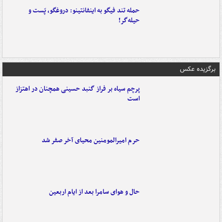
حمله تند فیگو به اینفانتینو: دروغگو، پَست‌ و
حیله‌گر!
برگزیده عکس
پرچم سیاه بر فراز گنبد حسینی همچنان در اهتزاز
است
حرم امیرالمومنین محیای آخر صفر شد
حال و هوای سامرا بعد از ایام اربعین