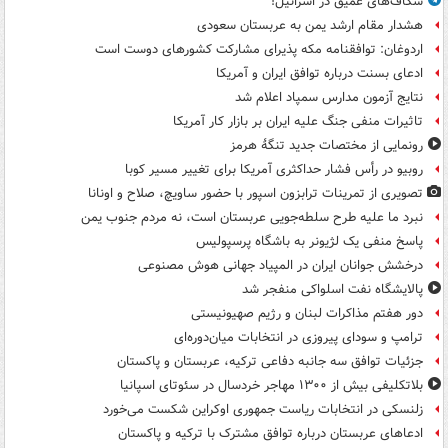
شکاف‌های عمیق در اسرائیل!
هشدار مقام ارشد یمن به عربستان سعودی
اردوغان: توافقنامه مکه پذیرای مشارکت کشورهای دوست است
ادعای بسنت درباره توافق ایران و آمریکا
نتایج آزمون مدارس سمپاد اعلام شد
تاثیرات منفی جنگ علیه ایران بر بازار کار آمریکا
رونمایی از مختصات جدید تنگۀ هرمز
روبیو در رأس فشار حداکثری آمریکا برای تغییر مسیر کوبا
تصویری از تمرینات ترابزون اسپور با حضور ساویچ، صلاح و اونانا
نبرد ما علیه طرح سلطه‌جویی عربستان است، نه مردم جنوب یمن
پاسخ منفی یک لژیونر به باشگاه پرسپولیس
درخشش جوانان ایران در المپیاد جهانی هوش مصنوعی
پالایشگاه نفت اسلواکی منفجر شد
دور هفتم مذاکرات لبنان و رژیم صهیونیستی
ترامپ و سودای پیروزی در انتخابات میان‌دوره‌ای
جزئیات توافق سه جانبه دفاعی ترکیه، عربستان و پاکستان
بلاتکلیفی بیش از ۱۳۰۰ مهاجر خردسال در سئوتای اسپانیا
زلنسکی در انتخابات ریاست جمهوری اوکراین شکست می‌خورد
ادعاهای عربستان درباره توافق مشترک با ترکیه و پاکستان