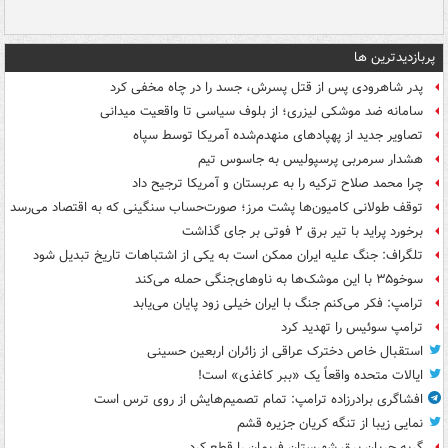
پربازدیدترین ها
پدر شاهرودی پس از قتل پسرش، جسد را در چاه مخفی کرد
سامانه ضد موشکی لیزری؛ از بلوف سیاسی تا واقعیت میدانی
تصاویر جدید از پهپادهای منهدم‌شده آمریکا توسط سپاه
هشدار سرمربی پرسپولیس به جاسوس تیم
چرا محمد صلاح ترکیه را به عربستان و آمریکا ترجیح داد
توقف طولانی کامیون‌ها پشت مرز؛ صورت‌حساب سنگینی که به اقتصاد می‌رسد
برخورد پراید با تیر برق ۲ فوتی بر جای گذاشت
تلگراف: جنگ علیه ایران ممکن است به یکی از اشتباهات تاریخ تبدیل شود
سوخو۳۵ با این موشک‌ها به ناوهای‌جنگی حمله می‌کند
ترامپ: فکر می‌کنم جنگ با ایران خیلی زود پایان می‌یابد
ترامپ سوئیس را تهدید کرد
استقبال خاص دخترک عراقی از زائران اربعین حسینی
ایالات متحده واقعاً یک «ببر کاغذی» است!
افشاگری برادرزاده ترامپ: تمام تصمیم‌هایش از روی ترس است
نمایی زیبا از تنگه کریان جزیره قشم
گربه جریان برق شهرستان فریمان را قطع کرد