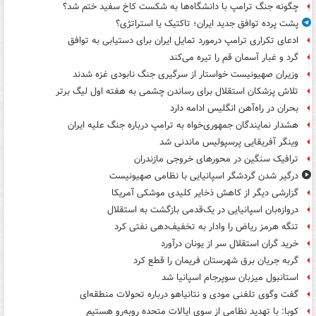
چگونه جنگ ترامپ با دانشگاه‌ها به شکست کاخ سفید ختم شد؟
پشت پرده توافق جدید ایران؛ تاکتیک یا استراتژی؟
ادعای تکراری ترامپ درمورد تمایل ایران برای دستیابی به توافق
گرد و غبار آسمان قم را تیره می‌کند
وزیران صهیونیست خواستار از سرگیری جنگ نابودی غزه شدند
تلاش پزشکان استقلال برای رساندن چشمی به هفته اول لیگ برتر
بحران در راه‌آهن انگلیس ادامه دارد
هشدار نمایندگان جمهوری‌خواه به ترامپ درباره جنگ علیه ایران
وینگر آفریقایی پرسپولیس ماندنی شد
ترافیک سنگین در محورهای خروجی مازندران
درگیر شدن گردشگر اسپانیایی با نظامی صهیونیست
گزارشی دیگر از کاهش ذخایر کلیدی موشکی آمریکا
دروازه‌بان اسپانیایی در یک‌قدمی بازگشت به استقلال
تنگه هرمز ریاض را وادار به تخفیف‌دهی نفتی کرد
خرید گران استقلال سر از یونان درآورد
گربه جریان برق شهرستان فریمان را قطع کرد
استانبول میزبان سوپرجام اسپانیا شد
گفت وگوی تلفنی مودی و نتانیاهو درباره تحولات منطقه‌ای
کوبا: با تهدید نظامی از سوی ایالات متحده روبه‌رو هستیم