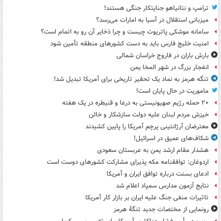
ترامپ و نتانیاهو جنایتکار جنگی هستند!
میزبانی استقلال در آسیا به امارات می‌رسد؟
سامانه موشکی پاتریوت چیست و چرا ذخایر آن رو به اتمام است؟
امنیت خلیج فارس باید به دست کشورهای منطقه تأمین شود
بارش باران در فاروج خراسان شمالی
انفجار بزرگ در شهر المخا یمن
تنگه هرمز به نماد یک تحقیر تاریخی برای آمریکا تبدیل شد!
ماموریت در حال پایان است!
۲۰ حمله رژیم صهیونیستی به درعا و قنیطره در یک هفته
خیزش مردم لبنان علیه دولت سازشکار و خائن
معترضان آرژانتینی پرچم آمریکا را پایین کشیدند
شکاف‌های عمیق در اسرائیل!
هشدار مقام ارشد یمن به عربستان سعودی
اردوغان: توافقنامه مکه پذیرای مشارکت کشورهای دوست است
ادعای بسنت درباره توافق ایران و آمریکا
نتایج آزمون مدارس سمپاد اعلام شد
تاثیرات منفی جنگ علیه ایران بر بازار کار آمریکا
رونمایی از مختصات جدید تنگۀ هرمز