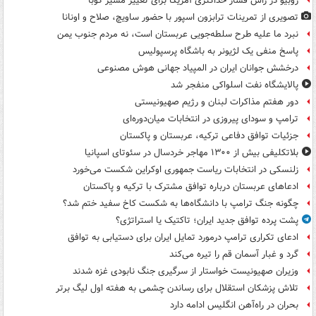
روبیو در رأس فشار حداکثری آمریکا برای تغییر مسیر کوبا
تصویری از تمرینات ترابزون اسپور با حضور ساویچ، صلاح و اونانا
نبرد ما علیه طرح سلطه‌جویی عربستان است، نه مردم جنوب یمن
پاسخ منفی یک لژیونر به باشگاه پرسپولیس
درخشش جوانان ایران در المپیاد جهانی هوش مصنوعی
پالایشگاه نفت اسلواکی منفجر شد
دور هفتم مذاکرات لبنان و رژیم صهیونیستی
ترامپ و سودای پیروزی در انتخابات میان‌دوره‌ای
جزئیات توافق دفاعی ترکیه، عربستان و پاکستان
بلاتکلیفی بیش از ۱۳۰۰ مهاجر خردسال در سئوتای اسپانیا
زلنسکی در انتخابات ریاست جمهوری اوکراین شکست می‌خورد
ادعاهای عربستان درباره توافق مشترک با ترکیه و پاکستان
چگونه جنگ ترامپ با دانشگاه‌ها به شکست کاخ سفید ختم شد؟
پشت پرده توافق جدید ایران؛ تاکتیک یا استراتژی؟
ادعای تکراری ترامپ درمورد تمایل ایران برای دستیابی به توافق
گرد و غبار آسمان قم را تیره می‌کند
وزیران صهیونیست خواستار از سرگیری جنگ نابودی غزه شدند
تلاش پزشکان استقلال برای رساندن چشمی به هفته اول لیگ برتر
بحران در راه‌آهن انگلیس ادامه دارد