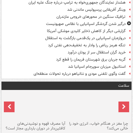
هشدار نمایندگان جمهوری‌خواه به ترامپ درباره جنگ علیه ایران
وینگر آفریقایی پرسپولیس ماندنی شد
ترافیک سنگین در محورهای خروجی مازندران
درگیر شدن گردشگر اسپانیایی با نظامی صهیونیست
گزارشی دیگر از کاهش ذخایر کلیدی موشکی آمریکا
دروازه‌بان اسپانیایی در یک‌قدمی بازگشت به استقلال
تنگه هرمز ریاض را وادار به تخفیف‌دهی نفتی کرد
خرید گران استقلال سر از یونان درآورد
گربه جریان برق شهرستان فریمان را قطع کرد
استانبول میزبان سوپرجام اسپانیا شد
گفت وگوی تلفنی مودی و نتانیاهو درباره تحولات منطقه‌ای
سلامت
ت
چرا مغز در هنگام خواب، انرژی خود را
آیا مصرف قهوه و نوشیدنی‌های
چر
خالی می‌کند؟
کافئین‌دار در دوران بارداری مجاز است؟
می