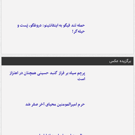
حمله تند فیگو به اینفانتینو: دروغگو، پَست‌ و
حیله‌گر!
برگزیده عکس
پرچم سیاه بر فراز گنبد حسینی همچنان در اهتزاز
است
حرم امیرالمومنین محیای آخر صفر شد