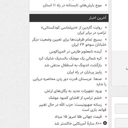
موج بارش‌های تابستانه در راه ۱۱ استان
آخرین اخبار
روایت گاردین از «دیپلماسی کودکستانی»
ترامپ در برابر ایران
بسیج تمام ظرفیت‌ها برای تعیین وضعیت دیگر
خلبانان سوخو ۲۴ ایران
آینده نامعلوم طارمی در المپیاکوس
کره شمالی یک موشک بالستیک شلیک کرد
بازگشت اندونگ به استقلال منتفی شد
س
پاییز پرباران در راه ایران
صنعا: عربستان قدرت دور زدن محاصره دریایی
را ندارد
ورود تجهیزات جدید به یگان‌های ارتش
خشم ترامپ از افشای کمبود موشک
رسانه صهیونیست: حزب الله در حال تغییر
قواعد بازی است
قیمت جهانی طلا امروز ۱۵ مرداد
۸۰۰ سازۀ آمریکایی خاکستر شد