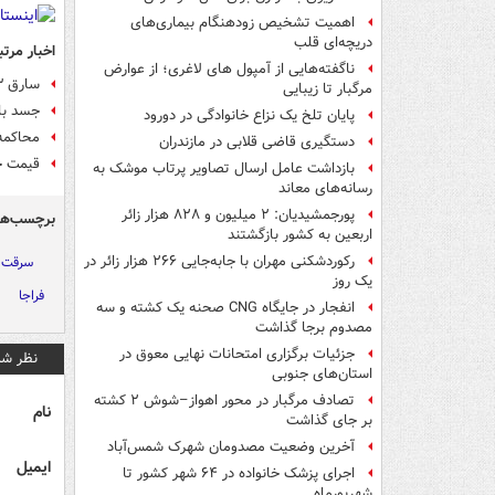
اهمیت تشخیص زودهنگام بیماری‌های
دریچه‌ای قلب
اخبار مرتب
ناگفته‌هایی از آمپول های لاغری؛ از عوارض
سارق ۵۳ساله: از ۵سالگی سرقت می‌کنم
مرگبار تا زیبایی
جسد با
پایان تلخ یک نزاع خانوادگی در دورود
محاکمه 
دستگیری قاضی قلابی در مازندران
قیمت خ
بازداشت عامل ارسال تصاویر پرتاب موشک به
رسانه‌های معاند
پورجمشیدیان: ۲ میلیون و ۸۲۸ هزار زائر
برچسب‌ها
اربعین به کشور بازگشتند
رکوردشکنی مهران با جابه‌جایی ۲۶۶ هزار زائر در
سرقت
یک روز
فراجا
انفجار در جایگاه CNG صحنه یک کشته و سه
مصدوم برجا گذاشت
جزئیات برگزاری امتحانات نهایی معوق در
نظر شم
استان‌های جنوبی
تصادف مرگبار در محور اهواز–شوش ۲ کشته
نام
بر جای گذاشت
آخرین وضعیت مصدومان شهرک شمس‌آباد
ایمیل
اجرای پزشک خانواده در ۶۴ شهر کشور تا
شهریورماه