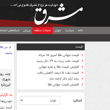
خانه
سیاست
جهان
تحولات منطقه
ورزش
شبکه‌های اجتماع
قیمت
کد خبر
780
جامعه
قیمت جهانی طلا امروز ۱۵ مرداد
قیمت نفت برنت به ۷۹ دلار رسید
افزایش قیمت طلا و نقره جهانی
قیمت نفت ۵ درصد کاهش یافت
چند روز
رشد آرام دلار ادامه دارد
شهرک ق
این‌باره
افزایش قیمت جهانی طلا
به گزار
استان:
خودروها 
آمده نشا