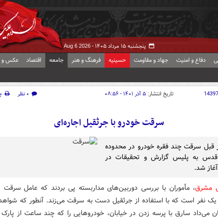
پنجشنبه ۱۵ مرداد ۱۴۰۵ -
Aug 6 2026
ی
دفاع و امنیت
جهاد و مقاومت
حسینیه
فرهنگ و هنر
جامعه
اقتصاد
عکس و ف
1439
تاریخ انتشار:
۵ آذر ۱۴۰۱ - ۰۸:۵۶
۰ نظر
چ
سرقت خودرو با جرثقیل اجاره‌ای
 قبل سرقت چند فقره خودرو در محدوده
دس به پلیس گزارش و تحقیقات در
 آغاز شد.
ش مشرق
، مأموران با بررسی دوربین‌های مداربسته پی بردند که عامل سرقت 
یک نفر است که با استفاده از جرثقیل دست به سرقت می‌زند. آنطور که شواهد
ن می‌داد سارق با پرسه زدن در خیابان، خودروهایی را که چند ساعت از پارک آن