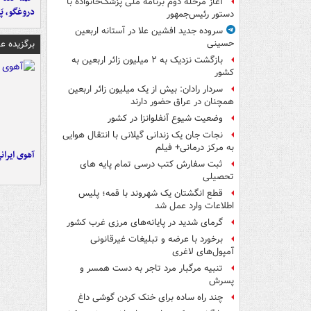
آغاز مرحله دوم برنامه ملی پزشک‌خانواده با
دروغگو، پَ
دستور رئیس‌جمهور
سروده جدید افشین علا در آستانه اربعین
برگزیده 
حسینی
بازگشت نزدیک به ۲ میلیون زائر اربعین به
کشور
سردار رادان: بیش از یک میلیون زائر اربعین
همچنان در عراق حضور دارند
وضعیت شیوع آنفلوانزا در کشور
نجات جان یک زندانی گیلانی با انتقال هوایی
به مرکز درمانی+ فیلم
آهوی ایران
ثبت سفارش کتب درسی تمام پایه های
تحصیلی
قطع انگشتان یک شهروند با قمه؛ پلیس
اطلاعات وارد عمل شد
گرمای شدید در پایانه‌های مرزی غرب کشور
برخورد با عرضه و تبلیغات غیرقانونی
آمپول‌های لاغری
تنبیه مرگبار مرد تاجر به دست همسر و
پسرش
چند راه‌ ساده برای خنک کردن گوشی داغ