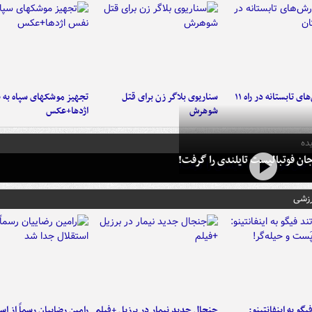
موج بارش‌های تابستانه در راه ۱۱
سناریوی بلاگر زن برای قتل
تجهیز موشکهای سپاه به 
شوهرش
اژدها+عکس
ده
ان فوتبالیست تایلندی را گرفت!
رزشی
یگو به اینفانتینو:
جنجال جدید نیمار در برزیل +فیلم
رامین رضاییان رسماً از اس