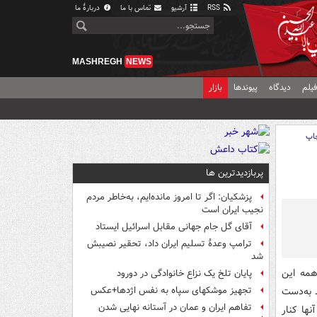
RSS
آرشیو
تماس با ما
دربارهٔ ما
MASHREGH
NEWS
یلم
دیدگاه
پیوندها
بازار
اپ
پربازدیدترین ها
پزشکیان: اگر تا امروز مانده‌ایم، به‌خاطر مردم
نجیب ایران است
آقای گل جام جهانی مقابل اسرائیل ایستاد
ترامپ وعدۀ تسلیم ایران داد، تحقیر نصیبش
شد
همه این
پایان تلخ یک نزاع خانوادگی در دورود
 به‌دست
تجهیز موشکهای سپاه به نفس اژدها+عکس
تفاهم ایران و عمان در آستانه نهایی شدن
ها کنار