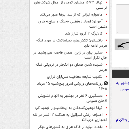
تهاتر ۱۶۷۳ میلیارد تومان از اموال شرکت‌های
تراستی
ماهواره ایرانی که از سد ابرها عبور می‌کند
آجورلو: ایجاد دوقطبی «جنگ و صلح‌» بازی
دشمن است
کالابرگ ۳ گروه شارژ شد
پاکستان: تلاش‌های دیپلماتیک در مورد تنگه
هرمز ادامه دارد
سفیر ایران در ژاپن: همان فاجعه هیروشیما در
حال تکرار است
شنیده شدن صدای دو انفجار در نزدیکی تنگه
هرمز
تکذیب شایعه معافیت سربازان فراری
روزنامه‌های ورزشی امروز پنج‌شنبه ۱۵ مرداد
۱۴۰۵
دستگیری ۶ نفر در بهشهر به اتهام تشویش
اذهان عمومی
فیفا توهین‌کنندگان به اینفانتینو را تهدید کرد
اعتراف ارتش اسرائیل به هلاکت ۲ افسر در تله
شهر به اتهام
انفجاری حزب‌الله
بغداد: نباید از خاک عراق به کشورهای دیگر