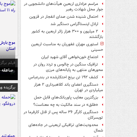
مراسم عزاداری اربعینِ هیأت‌های دانشجویی در
جوار محل شهادت رهبر
احتمال شنیده شدن صدای انفجار در قزوین
اراذل اینستاگرامی دستگیر شد
۲ میلیون و ۳۰۰ هزار زائر اربعین به کشور
بازگشتند
استوری مهران غفوریان به مناسبت اربعین
استان
حسینی
اجتماع خون‌خواهی آقای شهید ایران
فیلم برگزی
ترافیک سنگین در چالوس و تردد روان در
صاعقه ج
محورهای منتهی به پایانه‌های مرزی
کشف ۱۹۲ تن برنج احتکارشده در بندرعباس
دستگیری اعضای باند کلاهبرداری ۲ هزار
برگزیده و
میلیاردی در تهران
بزرگترین معایب پاوربانک‌های قابل حمل
«طلق» در سند مالکیت به چه معناست؟
دستگیری کارگر ۳۶ ساله پس از قتل کارفرما در
تویسرکان
محدودیت‌های ترافیکی اربعینی در جاده‌های
شمال‌
حمله تند ف