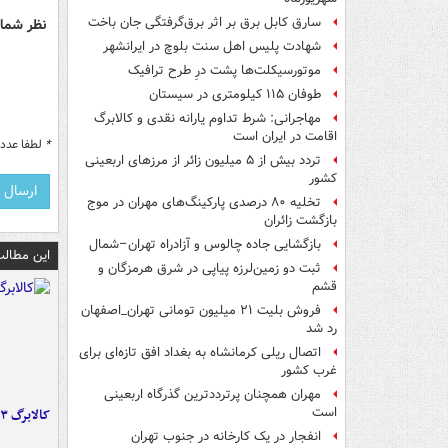
سارق کابل برق بر اثر برق‌گرفتگی جان باخت
نظر شما 
شهادت پلیس اهل سنت بلوچ در ایرانشهر
موتورسیکلت‌ها پشت درِ طرح ترافیک
طوفان ۱۱۵ کیلومتری در سیستان
مهاجرانی: شرط تداوم یارانه نقدی و کالابرگ
اقامت در ایران است
*
لطفا عدد م
تردد بیش از ۵ میلیون زائر از مرزهای اربعینی
کشور
تخلیه ۸۰ درصدی پارکینگ‌های مهران در موج
بازگشت زائران
بازگشایی جاده چالوس و آزادراه تهران–شمال
این مطالب
ثبت دو زمین‌لرزه پیاپی در شرق هرمزگان و
قشم
فروش بلیت ۲۱ میلیون تومانی تهران_اصفهان
رد شد
اتصال ریلی کرمانشاه به بغداد افق تازه‌ای برای
غرب کشور
مهران همچنان پرترددترین گذرگاه اربعینی
است
کالابرگ ۳ گروه شارژ شد
انفجار در یک کارخانه در جنوب تهران