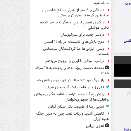
حمله شود
دستگیری ۸ نفر از اشرار مسلح شاخص و
مرتبطین گروهک های تروریستی
درگیری لفظی ترامپ و هگزث بر سر کمبود
ذخایر موشکی
دردسر جدید برای سرخپوشان
نفس
موج بارش‌های تابستانه در راه ۱۱ استان
ونس: ایرانی‌ها مذاکره‌کنندگان سرسختی
هستند
ترامپ: توافق با ایران را ترجیح می‌دهم
صفحه نخست روزنامه‌های پنجشنبه ۱۵ مرداد
۱۴۰۵
راز مرگ مرد ۷۲ ساله در تهرانپارس فاش شد
قابی زیبا از قلعه بابک آذربایجان شرقی
ریزش پایگاه جدید ترامپ بافاصله‌گیری جوانان
و اقلیت‌ها از جمهوری‌خواهان
نمایی زیبا از طبیعت بکر استان گیلان
کاهش شدید واردات نفت چین به دلیل جنگ
علیه ایران
آهوی ایرانی
تقلال