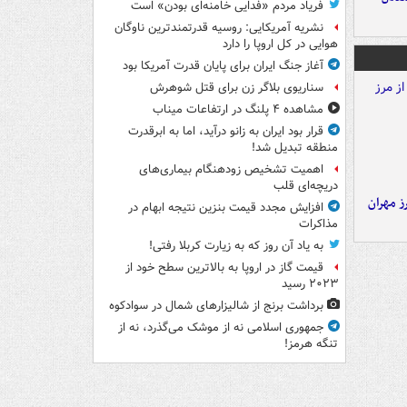
فریاد مردم «فدایی خامنه‌ای بودن» است
نشریه آمریکایی: روسیه قدرتمندترین ناوگان
هوایی در کل اروپا را دارد
آغاز جنگ ایران برای پایان قدرت آمریکا بود
سناریوی بلاگر زن برای قتل شوهرش
مشاهده ۴ پلنگ در ارتفاعات میناب
قرار بود ایران به زانو درآید، اما به ابرقدرت
منطقه تبدیل شد!
اهمیت تشخیص زودهنگام بیماری‌های
دریچه‌ای قلب
ز مهران
افزایش مجدد قیمت بنزین نتیجه ابهام در
مذاکرات
به یاد آن روز که به زیارت کربلا رفتی!
قیمت گاز در اروپا به بالاترین سطح خود از
۲۰۲۳ رسید
برداشت برنج از شالیزارهای شمال در سوادکوه
جمهوری اسلامی نه از موشک می‌گذرد، نه از
تنگه هرمز!