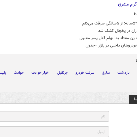
ط
ران در یخچال کشف شد
زن معتاد به اتهام قتل پسر معلول
ودروهای داخلی در بازار +جدول
بازداشت
سارق
سرقت خودرو
جرثقیل
اخبار حوادث
حوادث
پلی
ا