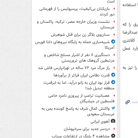
است
 استفاده
بازیکنان بی‌کیفیت، پرسپولیس را از قهرمانی
دور کردند
نشست وزیران خارجه مصر، ترکیه، پاکستان و
ق را که
عربستان
بدالرضا
سناریوی بلاگر زن برای قتل شوهرش
کلانتری
شبیه‌سازی حمله به پایگاه نیروهای دلتا فورس
آمریکا
ارد عمل
دستگیری ۸ نفر از اشرار مسلح شاخص و
مرتبطین گروهک های تروریستی
قه را نیز به
راز مرگ مرد ۷۲ ساله در تهرانپارس فاش شد
قدرت نظامی ایران فراتر از برآوردها
قرار بود ایران به زانو درآید، اما به ابرقدرت
منطقه تبدیل شد!
عصبانیت ترامپ از پیروزی نامزد حامی
فلسطین در میشیگان
واکنش کمال شرف به پاسخ کوبنده یمن به
عربستان سعودی
آهوی ایرانی
دردسر جدید برای سرخپوشان
مشاهده ۴ پلنگ در ارتفاعات میناب