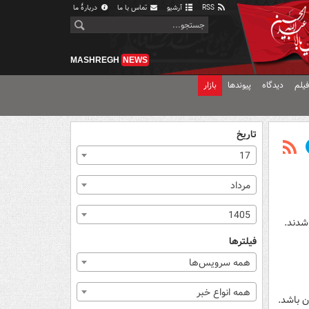
RSS
آرشیو
تماس با ما
دربارهٔ ما
MASHREGH
NEWS
یلم
دیدگاه
پیوندها
بازار
تاریخ
17
مرداد
1405
فیلترها
همه سرویس‌ها
همه انواع خبر
ن باشد.