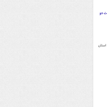
ت دو
یک جاسوس پرسابقه‌ی رژیم صهیونیستی و ۱۶ تن از عوامل گروهک‌های مزدور و گرا دهندگان به دشمن جنایتکار در ۵ استان