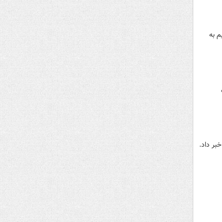
م به
بر داد.