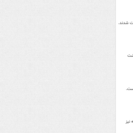
داشت
 نیز