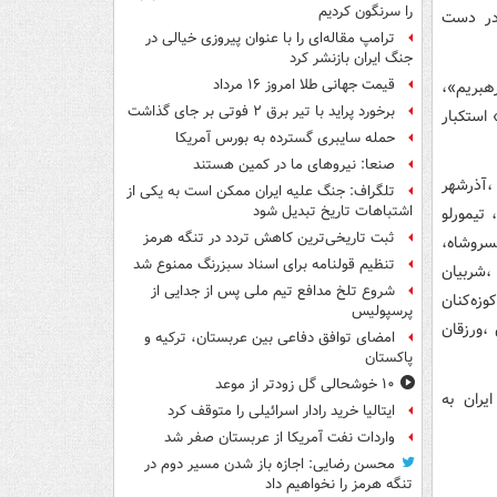
را سرنگون کردیم
 در دست
ترامپ مقاله‌ای را با عنوان پیروزی خیالی در
جنگ ایران بازنشر کرد
قیمت جهانی طلا امروز ۱۶ مرداد
هبریم»،
برخورد پراید با تیر برق ۲ فوتی بر جای گذاشت
 استکبار
حمله سایبری گسترده به بورس آمریکا
صنعا: نیروهای ما در کمین‌ هستند
ی ،آذرشهر
تلگراف: جنگ علیه ایران ممکن است به یکی از
اشتباهات تاریخ تبدیل شود
 تیمورلو
ثبت تاریخی‌ترین کاهش تردد در تنگه هرمز
سروشاه،
تنظیم قولنامه برای اسناد سبزرنگ ممنوع شد
،شربیان
شروع تلخ مدافع تیم ملی پس از جدایی از
زه‌کنان
پرسپولیس
 ،ورزقان
امضای توافق دفاعی بین عربستان، ترکیه و
پاکستان
۱۰ خوشحالی گل زودتر از موعد
ایتالیا خرید رادار اسرائیلی را متوقف کرد
واردات نفت آمریکا از عربستان صفر شد
محسن رضایی: اجازه باز شدن مسیر دوم در
تنگه هرمز را نخواهیم داد