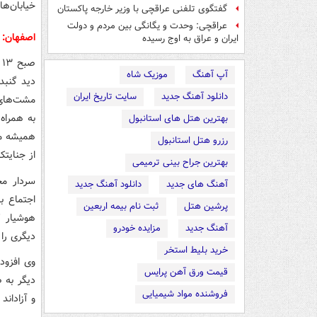
گفتگوی تلفنی عراقچی با وزیر خارجه پاکستان
عراقچی: وحدت و یگانگی بین مردم و دولت
اصفهان: خروش مرد
ایران و عراق به اوج رسیده
آپ آهنگ
موزیک شاه
دید گنبد
دانلود آهنگ جدید
سایت تاریخ ایران
مشت‌های گ
به همراه
بهترین هتل های استانبول
رزرو هتل استانبول
از جنایتک
بهترین جراح بینی ترمیمی
سردار مح
آهنگ های جدید
دانلود آهنگ جدید
پرشین هتل
ثبت نام بیمه اربعین
آهنگ جدید
مزایده خودرو
دیگری را 
خرید بلیط استخر
وی افزود:
قیمت ورق آهن پرایس
دیگر به 
فروشنده مواد شیمیایی
و آزادان