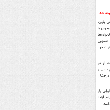
اهی پاییز،
جوان با
نواده‌ها
) همچون
تا خشم و نفرت خود
. او در
بر شما مردم بصیر و
آبانی که پشت سر گذاشتید، بار دیگر ۱۳ آبان درخشان
رانی بار
م آزاده
نند.