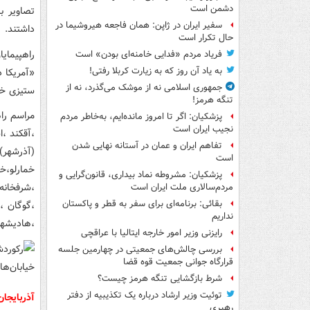
دشمن است
تصاویر ب
سفیر ایران در ژاپن: همان فاجعه هیروشیما در
داشتند.
حال تکرار است
راهپیمای
فریاد مردم «فدایی خامنه‌ای بودن» است
به یاد آن روز که به زیارت کربلا رفتی!
«آمریکا د
جمهوری اسلامی نه از موشک می‌گذرد، نه از
ستیزی خو
تنگه هرمز!
پزشکیان: اگر تا امروز مانده‌ایم، به‌خاطر مردم
نجیب ایران است
،آقکند ،ا
تفاهم ایران و عمان در آستانه نهایی شدن
(آذرشهر)
است
خمارلو،خ
پزشکیان: مشروطه نماد بیداری، قانون‌گرایی و
،شرفخانه
مردم‌سالاری ملت ایران است
بقائی: برنامه‌ای برای سفر به قطر و پاکستان
،گوگان ،ل
نداریم
،هادیشهر
رایزنی وزیر امور خارجه ایتالیا با عراقچی
بررسی چالش‌های جمعیتی در چهارمین جلسه
قرارگاه جوانی جمعیت قوه قضا
شرط بازگشایی تنگه هرمز چیست؟
توئیت وزیر ارشاد درباره یک تکذیبیه از دفتر
آذربایجان غربی: ر
رهبری