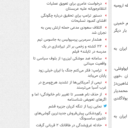
درخواست عامری برای تعویق عملیات
 از جمله ارومیه
انتقام‌جویانه علیه عربستان
دستور ترامپ برای تحقیق درباره چگونگی
افشای کمبود تسلیحات
امام خمینی
ائتلاف سعودی مدعی حمله ارتش یمن به
ار دیگر
نجران شد
هشدار سرمربی پرسپولیس به جاسوس تیم
۲۲ کشته و زخمی بر اثر تیراندازی در یک
مدرسه در تایلند+ فیلم
سامانه ضد موشکی لیزری؛ از بلوف سیاسی تا
واقعیت میدانی
ایواوغلی،
ترامپ: فکر می‌کنم جنگ با ایران خیلی زود
ان ،خوی
پایان می‌یابد
نیمی از آمریکایی‌ها از تشدید هرج‌ومرج در
اهین‌دژ
غرب آسیا می‌ترسند
محمدیار
از حذف نام همسر تا تغییر نام خانوادگی؛ اما و
یولاگلدی
اگرهای تعویض شناسنامه
نمایی زیبا از تنگه کریان جزیره قشم
رکوردشکنی پیش‌فروش جدیدترین گوشی‌های
تاشوی سامسونگ
حادثه غرق‌شدگی در طاقانک ۲ قربانی گرفت