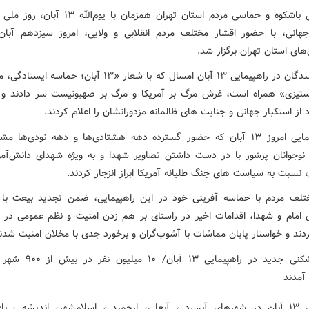
راهپیمایی باشکوه و حماسی مردم استان تهران همزمان با یوم‌ا
جهانی، با حضور اقشار مختلف مردم انقلابی و ولایی، امروز سیزدهم آبان
ای استان تهران برگزار شد.
شرکت کنندگان در راهپیمایی ۱۳ آبان امسال که با شعار «۱۳ آبان؛ حما
ستیزی» همراه است، غرش مرگ بر آمریکا و مرگ بر صهیونیست سر دادند و ب
 از استکبار جهانی و جنایت های ظالمانه مزدورانشان را اعلام کردند.
در راهپیمایی امروز ۱۳ آبان که حضور گسترده دهه هشتادی‌ها و دهه نودی‌ها م
 نوجوانان پرشور با در دست داشتن تصاویر شهدا و به ویژه شهدای دانش‌آمو
 نسبت به سیاست های جنگ طلبانه آمریکا ابراز انزجار کردند.
تلف مردم با حماسه آفرینی خود در این راهپیمایی، ضمن تجدید بیعت با 
ی امام و شهدا، اقدامات اخیر در راستای بر هم زدن امنیت و نظم عمومی در ج
دند و خواستار پایان مماشات با آشوب‌گران و برخورد جدی با مخلان امنیت شدن
راهپیمایی ۱۳ آبان در شهرهای آبسرد ، آبعلی، ارجمند ، اسلام‌شهر، اندیشه ، ب