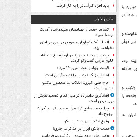
باید افراد کارآمدتر را به کار گرفت
لله ۱۳ آبان، روز ملی مبارزه با
 ماه در
آخرین اخبار
تصاویر جدید از پهپادهای منهدم‌شده آمریکا
سه ایستادگی، مقاومت و
توسط سپاه
ار دیگر
انصارالله: متجاوزان سعودی در یمن در امان
نخواهند بود
پوتین و محمد بن زاید درباره اوضاع منطقه
شهود بود،
خلیج فارس گفت‌وگو کردند
قیمت جهانی نفت امروز ۱۶ مرداد
ز حادثه
اشکال بزرگ فوتبال ما نتیجه‌گرایی است
حاج علی اکبری: انقلاب ما محصول مکتب
ولایت و
عاشورا است
امعه را
افشاگری برادرزاده ترامپ: تمام تصمیم‌هایش از
روی ترس است
د.
چرا محمد صلاح ترکیه را به عربستان و آمریکا
ترجیح داد
وقوع انفجار مهیب در مسکو
دست بالای ایران در مذاکرات جاری!
اغستان ،
عکس‌های دیده نشده از رفاقت دو فرمانده‌