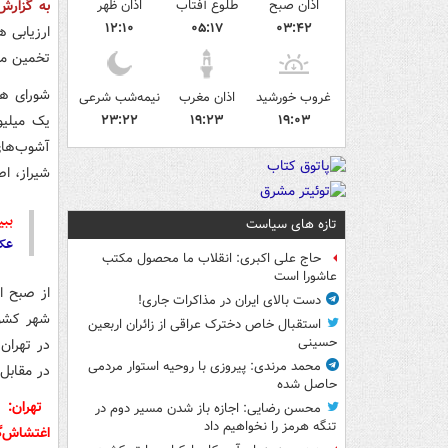
اذان صبح
طلوع آفتاب
اذان ظهر
به گزار
۱۲:۱۰
۰۵:۱۷
۰۳:۴۲
تخمین می
شورای هم
غروب خورشید
اذان مغرب
نیمه‌شب شرعی
۲۳:۲۲
۱۹:۲۳
۱۹:۰۳
آشوب‌های
شیراز، ا
ببی
تازه های سیاست
عکس/ ر
حاج علی اکبری: انقلاب ما محصول مکتب
عاشورا است
دست بالای ایران در مذاکرات جاری!
استقبال خاص دخترک عراقی از زائران اربعین
حسینی
محمد مرندی: پیروزی با روحیه استوار مردمی
در مقابل
حاصل شده
محسن رضایی: اجازه باز شدن مسیر دوم در
تنگه هرمز را نخواهیم داد
اغتشاش‌گ