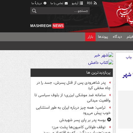
RSS
آرشیو
تماس با ما
دربارهٔ ما
MASHREGH
NEWS
یلم
دیدگاه
پیوندها
بازار
چاپ
پربازدیدترین ها
رکوردشکنی جدید در راهپیمایی ۱۳ آبان/ ۱۰ میلیون نفر در بیش از ۹۰۰ شهر
پدر شاهرودی پس از قتل پسرش، جسد را در
چاه مخفی کرد
سامانه ضد موشکی لیزری؛ از بلوف سیاسی تا
واقعیت میدانی
ترامپ: همه چیز درباره ایران به طور استثنایی
خوب پیش می‌رود
بوسه‌ پدر بر پای پسر شهیدش
توقف طولانی کامیون‌ها پشت مرز؛
صورت‌حساب سنگینی که به اقتصاد می‌رسد