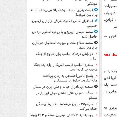
موشکی
سن‌آباد
قیمت بنزین مانند موشک بالا می‌رود اما مانند
شهریار،
پر پایین می‌آید!
 کیلان،
استقبال خاص دخترک عراقی از زائران اربعین
حسینی
.
محمد مرندی: پیروزی با روحیه استوار مردمی
حاصل شده
محمد صلاح مات و مبهوت استقبال هواداران
ترابزون اسپور
دو راهی دردناک ترامپ برای خروج از جنگ
بار توسط دهه
ایران
سندرز: ترامپ فاسد، آمریکا را وارد یک جنگ
فاجعه بار کرده است
اکارد و
پاسخ تأمین‌اجتماعی به زمان پرداخت
اویاخدی
مابه‌التفاوت حقوق بازنشستگان
ماست یک
صحنه ای نادر از حیات وحش ایران در سبلان
مایی در
جنگ مدعیان طلای کشتی جهان این بار در
مسکو
سوخو۳۵ با این موشک‌ها به ناوهای‌جنگی
ریزی به
حمله می‌کند
 همچنین
روسیه: به ۳ کشتی اوکراین حمله و ۲۰۳ پهپاد