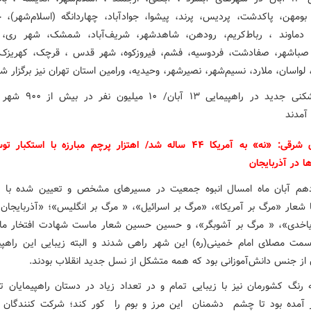
 بومهن، پاکدشت، پردیس، پرند، پیشوا، جوادآباد، چهاردانگه (اسلام‌شهر)، ح
 دماوند ، رباط‌کریم، رودهن، شاهدشهر، شریف‌آباد، شمشک، شهر ری، 
صباشهر، صفادشت، فردوسیه، فشم، فیروزکوه، شهر قدس ، قرچک، کهریزک،
لواسان، ملارد، نسیم‌شهر، نصیرشهر، وحیدیه، ورامین استان تهران نیز برگزار شد
آذربایجان شرقی: «نه» به آمریکا ۴۴ ساله شد/ اهتزار پرچم مبارزه با استک
ا در آذربایجان
هم آبان ماه امسال انبوه جمعیت در مسیرهای مشخص و تعیین شده با پل
ا شعار «مرگ بر آمریکا»، «مرگ بر اسرائیل»، « مرگ بر انگلیس»؛ «آذربایجان 
دایاخدی»، « مرگ بر آشوبگر»، و حسین حسین شعار ماست شهادت افتخار 
مت مصلای امام خمینی(ره) این شهر راهی شدند و البته زیبایی این راهپی
 از جنس دانش‌آموزانی بود که همه متشکل از نسل جدید انقلاب بودند.
رنگ کشورمان نیز با زیبایی تمام و در تعداد زیاد در دستان راهپیمایان تب
ر آمده بود تا چشم دشمنان این مرز و بوم را کور کند؛ شرکت کنندگان