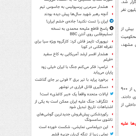
 ۴۵۰ شهرستان و ۹۰۰ شهر برگزار شد.
هشدار سرمربی پرسپولیس به جاسوس تیم
وع جمعیت مردم در راهپیمایی استکبارستیزانه امروز را حدود ۱۰ میلیون نفر
آنچه رهبر شهید سال‌ها پیش دیده بودند
ایران را تست نکنید! جاده‌ی خشم ایران!
 بیش از
پاسخ قاطع ملیحه محمدی به نسخه
تسلیم‌طلبی روی آنتن BBC
شیه تهران در محکومیت‌
نیویورک تایمز فاش کرد: کارگروه ویژه سیا برای
ی مشهد،
تفرقه افکنی در کوبا
هشدار افسر ارشد آمریکایی به کاخ سفید
+فیلم
ترامپ: فکر می‌کنم جنگ با ایران خیلی زود
پایان می‌یابد
برخورد پراید با تیر برق ۲ فوتی بر جای گذاشت
دستگیری قاتل فراری در نوشهر
از صبح امروز حدود ۳۵۰۰ خبرنگار، تصویربردار و عکاس‌ خبری داخلی و خارجی در بیش از ۹۰۰
ایالات متحده واقعاً یک «ببر کاغذی» است!
وشش خبری دادند.
تلگراف: جنگ علیه ایران ممکن است به یکی از
تصویربردار داخلی از
اشتباهات تاریخ تبدیل شود
رکوردشکنی پیش‌فروش جدیدترین گوشی‌های
تاشوی سامسونگ
دهه هشتادی‌ها علیه
این دیپلماسی نمایشی، شکست خورده است
نمایی زیبا از تنگه کریان جزیره قشم