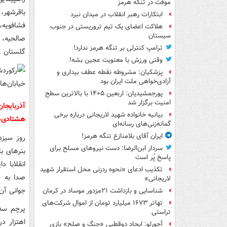
موقت در تنگه هرمز
باقرشهر،
ابتکارات رهبر انقلاب در میدان نبرد
فشافویه،
هلاکت اعضای یک تیم تروریستی در جنوب
سیستان
صالحیه، 
ترامپ کنترلی بر تنگه هرمز ندارد!
گلستان ، 
وقتی ورزش با معنویت عجین بشه!
پزشکیان: مشروطه نقطه عطف بیداری و
آزادی‌خواهی ملت ایران بود
پورجمشیدیان: اربعین ۱۴۰۵ با بالاترین سطح
امنیت برگزار شد
بیانیه خانواده شهید لاریجانی درباره برخی
هشتادی‌ه
گمانه‌زنی‌های رسانه‌ای
ایران آقای بلامنازع تنگه هرمز!
روز سیزد
سردار ابن‌الرضا: دست نیروهای مسلح برای
بنرهای ب
پاسخ پُر است
انقلابا 
تکذیب ادعای «نحوه ردزنی محل استقرار شهید
صدا به س
لاریجانی»
جوانی آن
شناسایی و بازداشت ۲۱مزدور موساد در کرمان
تهاتر ۱۶۷۳ میلیارد تومان از اموال شرکت‌های
پرچم سه 
تراستی
اهتزار د
آجورلو: ایجاد دوقطبی «جنگ و صلح‌» بازی