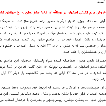
م انقلابی اصفهان در یوم‌الله ۱۳ آبان/ عشق وطن به رخ جهانیان کشیده شد
صبح ۱۳ آبان ماه ۱۴۰۱، روزی که بار دیگر با حضور مردم، تاریخ ساز شد، مه صبحگ
 مسجد جامع عباسی را گرفته اما جلوی حضور مردم را نه؛ زن و مرد، کودک و نو
ره کرده وارد میدان شدند و شعار مرگ بر آمریکا و مرگ بر اسرائیل دادند. خا
 فرزندان و دانش آموزان خود در این مراسم حضور پیدا کردند. میدان امام(ره
همیشه مملو از جمعیتی شد که به عشق ایران در ۱۳ آبان به میدان آمده‌اند 
اران و اغتشاشگران را اعلام کنند.
مدرضا نقدی معاون هماهنگ کننده سپاه پاسداران سخنران این مراسم بود
اجتماع باشکوه مردم اصفهان در راهپیمایی یوم‌الله ۱۳ آبان گفت: آفرین 
هوشیار که آمدید تا در کنار سه ۱۳ 
رقم بزنید.
 ای صهیونیست‌ها و آمریکایی‌ها ببینید که این‌ها خود مردم‌اند، ده‌ها میلیون ای
صحنه آمدند تا آرای خود را نشان بدهند و نشان دهند دیکتاتور کیست، این مرد
د شورای شهر، نمایندگان مجلس، رییس‌جمهور و رهبرشان را خودشان انتخاب می‌ک