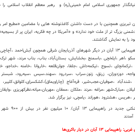
نیانگذار جمهوری اسلامی امام خمینی(ره) و رهبر معظم انقلاب اسلامی را
ان تبریزی همچنین با در دست داشتن کاغذنوشته هایی با مضامین «مطیع امر ر
شمنی بزرگ تر از ملت خود ندارد» و «آمریکا در چه فکریه، ایران پر از بسیجیه»
د را به نمایش گذاشتند.
مراسم راهپیمایی ۱۳ آبان در دیگر شهرهای آذربایجان شرقی همچون آبش‌احمد ،آچاچ
سکو ،اهر ،ایلخچی ،باسمنج ،بخشایش، بستان‌آباد، بناب، بناب مرند، شهر ترک،
 ،ترکمانچای ،تسوج ،تیکمه‌داش ،جلفا، جوان‌قلعه ،خاروانا ،خامنه ،خداجو، خ
واجه، دوزدوزان، زرنق، زنوز،سراب ،سردرود ،سهند،سیس ،سیه‌رود، شبستر 
 ،شندآباد ،صوفیان،عجب‌شیر، قره‌آغاج (چاراویماق)،کشکسرای،کلوانق،کلیبر، کو
یلان ،مبارک‌شهر ،مراغه ،مرند ،ملکان ،ممقان ،مهربان،میانه،نظرکهریزی ،وایقان
 ،هریس ،هشترود ،هوراند ،یامچی، نیز برگزار شد.
اهپیمایی ۱۳ آبان در دیار باکری‌ها