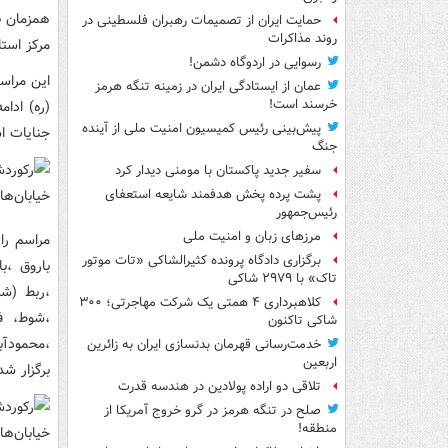
حمایت ایران از تصمیمات رهبران فلسطینی در
روند مذاکرات
مرکز استا
رسوایی در اردوگاه دشمن!
عمان از ایستادگی ایران در زمینه تنگه هرمز
خرسند است!
(ره) ادا
پیش‌بینی رئیس کمیسیون امنیت ملی از آینده
جنایات اس
جنگ
سفیر جدید پاکستان با مومنی دیدار کرد
پشت پرده پخش هدفمند شایعه استعفای
رئیس‌جمهور
مرزهای زبان و امنیت ملی
برگزاری دادگاه پرونده کثیرالشاکی «تات موتور
باروق ،ب
تاک» با ۲۹۷۹ شاکی
،ربط (شه
کلاهبرداری ۴ همتی یک شرکت مهاجرتی؛ ۳۰۰
،شوط، فی
شاکی تاکنون
،محمودآبا
خدمت‌رسانی قهرمان بدنسازی ایران به زائرین
اربعین
برگزار شد
تلاقی دو اراده پولادین در هندسه قدرت
صلح در تنگه هرمز در گرو خروج آمریکا از
منطقه!