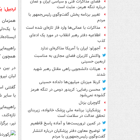
فضای مذاکرات فنی و سیاسی ایران و عمان
درباره تنگه هرمز، مثبت است
اردبیل: یک
تغییر برنامه پخش گفت‌وگوی رئیس‌جمهور با
مردم
مذاکرات با عمانی‌ها وارد فاز تازه‌ای شده است
با یک‌دل
اطلاعیه دفتر رهبر انقلاب در مورد یک ادعای
ایستاده‌ان
کذب
آجورلو: ایران با آمریکا مذاکره‌ای ندارد
همچون "م
واکنش کاربران فضای مجازی به مناسبت
اربعین حسینی
در بین ش
هیئات دانشجویی راهی مقتل رهبر شهید
شدند
لبان نیرو
کربلا میزبان میلیون‌ها دلداده حسینی
محسن رضایی: کریدور دومی در تنگه هرمز
با سایر 
گشوده نمی‌شود
گاوچران بزدل
پزشکیان: برنامه ملی پزشک خانواده، زیربنای
تازه‌کند،
تحقق عدالت در سلامت است
نیر، برگزا
در کمین تروریست‌ها و آماده پاسخ قاطعیم
توضیح معاون دفتر پزشکیان درباره انتشار
گفت‌وگوی رئیس‌جمهوری با مردم