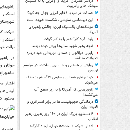
دردسر همزمان آمریکا و اوکراین با ته کشیدن
موشک های پاتریوت
حماقت ترامپ با ذخایر انرژی جهان چه کرد؟
استکبار 
این دیپلماسی نمایشی، شکست خورده است
شهرستان‌ه
موشک‌های بالستیک ایران؛ چالش راهبردی
آمریکا
استکبار 
باید افراد کارآمدتر را به کار گرفت
آنچه رهبر شهید سال‌ها پیش دیده بودند
برائت خود
رایزنی عراقچی و همتای موریتانی خود درباره
تحولات منطقه
جوانان و
روایتی از همدلی و همسویی ملت‌ها در مراسم
اربعین
شاهچراغ،
کریدورهای شمالی و جنوبی تنگه هرمز حذف
می‌شوند
اقشار مخ
زنجیرهایی که آمریکا را به زیر سطح آب
آرمان‌ها
می‌کشند!
محکوم کر
درماندگی صهیونیست‌ها در برابر استراتژی و
قدرت ایران
۶ دستاورد بزرگ ایران در ۱۶۰ روز رهبری رهبر
انقلاب
ادعای شبکه «الحدث» درباره ایجاد گذرگاه