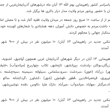
همزمان باسراسر کشور راهپیمایی یوم الله ۱۳ آبان ماه درشهرهای آذربایجان‌غربی
ن با حضور پرشور مردم ولایت مدار دیار باکری ها برگزار شد.
این مراسم از از ساعت ۱۰ صبح روز جمعه در میدان ولایت فقیه آغاز شد و تا مصلی 
مه داشت.مردم به خصوص دانش آموزان دهه هشتادی با شعارهای کوبنده خود ب
تکبار جهانی را محکوم کردند.
مراسم راهپیمایی ۱۳ آبان در دیگر شهرهای آذربایجان غربی همچون آواجیق، اشنویه، 
ازرگان،بوکان ،پلدشت ،پیرانشهر، تازه‌شهر، تکاب ،چهاربرج (میاندوآب) ،خلیف
ر) ،زرآباد (خوی) ،سردشت ،سرو،سلماس ،سیلوانه ،سیمینه ،سیه‌چشمه ،ش
رورق، قره‌ضیاءالدین ،قطور ،قوشچی (شهر) ،کشاورز ،گردکشانه ،ماکو ،
د،مرگنلر ،مهاباد ،میاندوآب ،میرآباد ،نازک علیا ،نالوس ،نقده ،نوشین‌شهر، 
.