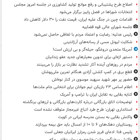
اصلاح طرح پشتیبانی و رفع موانع تولید کشاورزی در جلسه امروز مجلس
انتخابات شوراها در فصل پاییز برگزار می‌شود
اقدامات چین در جنگ علیه ایران، قیمت نفت را ۳۰ دلار کاهش داد
جلسه شورای عالی قوه قضاییه
رئیس عدلیه: رضایت و اعتماد مردم با لفاظی حاصل نمی‌شود
شکایت لیونل مسی از رسانه‌های آرژانتینی
آمریکا متحدی دروغگو، حیله‌گر و بی ارزش است!
دستور اژه‌ای برای تدوین معیارهای جدید عفو زندانیان
مردم در روزهای آینده آثار تشدید نظارت بر بازار را می‌بینند
قطع برق در کمپ کشتی آزادی هنگام تمرین ملی‌پوشان
حضور پر مهر شهید سپهبد موسوی در کنار نوه‌اش
اعلام اسامی ۲۳ بازیکن تیم جوانان برای انتخابی جام ملت‌ها
کنایه بقایی به تقابل ایران با ترامپ و آمریک
توضیحات اتاق بازرگانی درباره کارت‌های بازرگانی و ارزهای برنگشته
استانداری تهران: طرح طرد اتباع غیرمجاز متوقف نشده است
واکنش بقایی به بستن مدرسه ایرانی در کویت
روستاییان دهک‌های ۶ تا ۱۰ از امسال باید حق بیمه بپردازند
پلیس فتا: ادعای فریز شدن رمزارز ایرانیان جعلی است
واکنش سخنگوی وزارت خارجه به پیمان دفاعی مکه