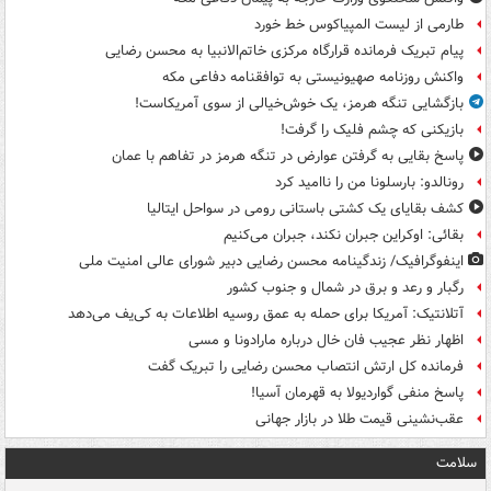
طارمی از لیست المپیاکوس خط خورد
پیام تبریک فرمانده قرارگاه مرکزی خاتم‌الانبیا به محسن رضایی
واکنش روزنامه صهیونیستی به توافقنامه دفاعی مکه
بازگشایی تنگه هرمز، یک خوش‌خیالی از سوی آمریکاست!
بازیکنی که چشم فلیک را گرفت!
پاسخ بقایی به گرفتن عوارض در تنگه هرمز در تفاهم با عمان
رونالدو: بارسلونا من را ناامید کرد
کشف بقایای یک کشتی باستانی رومی در سواحل ایتالیا
بقائی: اوکراین جبران نکند، جبران می‌کنیم
اینفوگرافیک/ زندگینامه محسن رضایی دبیر شورای عالی امنیت‌ ملی
رگبار و رعد و برق در شمال و جنوب کشور
آتلانتیک: آمریکا برای حمله به عمق روسیه اطلاعات به کی‌یف می‌دهد
اظهار نظر عجیب فان خال درباره مارادونا و مسی
فرمانده کل ارتش انتصاب محسن رضایی را تبریک گفت
پاسخ منفی گواردیولا به قهرمان آسیا!
عقب‌نشینی قیمت طلا در بازار جهانی
سلامت