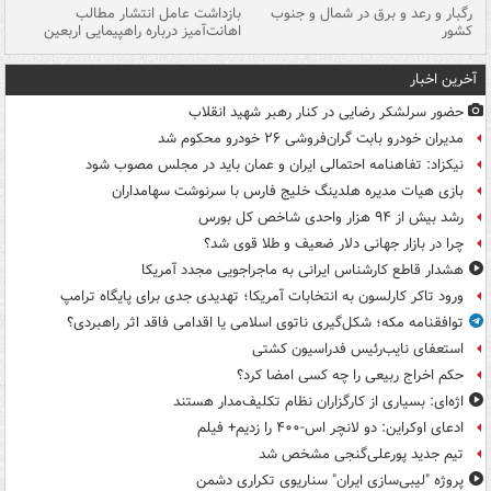
رگبار و رعد و برق در شمال و جنوب
بازداشت عامل انتشار مطالب
کشور
اهانت‌آمیز درباره راهپیمایی اربعین
گر
آخرین اخبار
حضور سرلشکر رضایی در کنار رهبر شهید انقلاب
مدیران خودرو بابت گران‌فروشی ۲۶ خودرو محکوم شد
نیکزاد: تفاهنامه احتمالی ایران و عمان باید در مجلس مصوب شود
بازی هیات مدیره هلدینگ خلیج فارس با سرنوشت سهامداران
رشد بیش از ۹۴ هزار واحدی شاخص کل بورس
چرا در بازار جهانی دلار ضعیف و طلا قوی شد؟
هشدار قاطع کارشناس ایرانی به ماجراجویی مجدد آمریکا
ورود تاکر کارلسون به انتخابات آمریکا؛ تهدیدی جدی برای پایگاه ترامپ
توافقنامه مکه؛ شکل‌گیری ناتوی اسلامی یا اقدامی فاقد اثر راهبردی؟
استعفای نایب‌رئیس فدراسیون کشتی
حکم اخراج ربیعی را چه کسی امضا کرد؟
اژه‌ای: بسیاری از کارگزاران نظام تکلیف‌مدار هستند
ادعای اوکراین: دو لانچر اس-۴۰۰ را زدیم+ فیلم
تیم جدید پورعلی‌گنجی مشخص شد
پروژه "لیبی‌سازی ایران" سناریوی تکراری دشمن