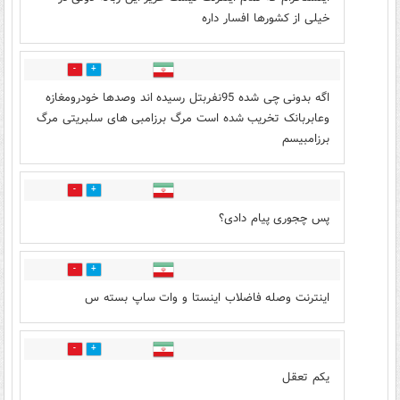
خیلی از کشورها افسار داره
5
22
اگه بدونی چی شده 95نفربتل رسیده اند وصدها خودرومغازه
وعابربانک تخریب شده است مرگ برزامبی های سلبریتی مرگ
برزامبیسم
3
15
پس چجوری پیام دادی؟
10
26
اینترنت وصله فاضلاب اینستا و وات ساپ بسته س
2
12
یکم تعقل