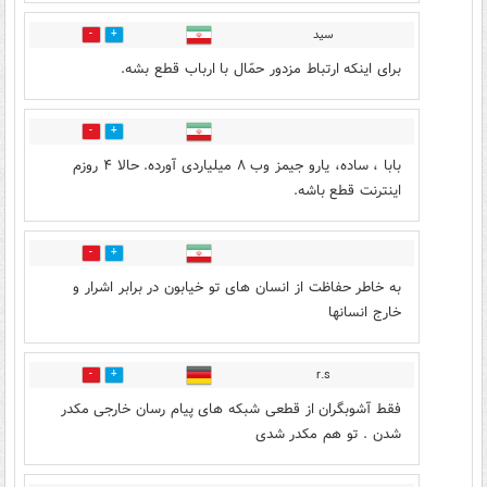
سید
3
21
برای اینکه ارتباط مزدور حمّال با ارباب قطع بشه.
1
5
بابا ، ساده، یارو جیمز وب ۸ میلیاردی آورده. حالا ۴ روزم
اینترنت قطع باشه.
4
14
به خاطر حفاظت از انسان های تو خیابون در برابر اشرار و
خارج انسانها
r.s
6
16
فقط آشوبگران از قطعی شبکه های پیام رسان خارجی مکدر
شدن . تو هم مکدر شدی