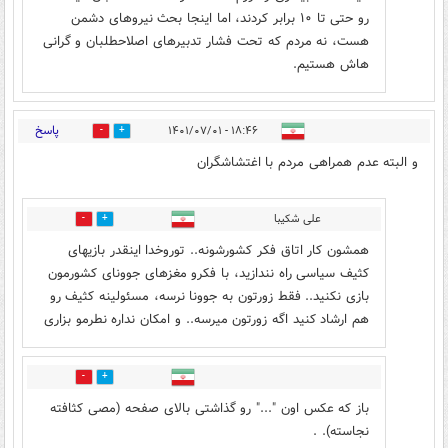
رو حتی تا ۱۰ برابر کردند، اما اینجا بحث نیروهای دشمن
هست، نه مردم که تحت فشار تدبیرهای اصلاحطلبان و گرانی
هاش هستیم.
پاسخ
۱۸:۴۶ - ۱۴۰۱/۰۷/۰۱
15
40
و البته عدم همراهی مردم با اغتشاشگران
علی شکیبا
5
4
همشون کار اتاق فکر کشورشونه.. توروخدا اینقدر بازیهای
کثیف سیاسی راه نندازید، با فکرو مغزهای جوونای کشورمون
بازی نکنید.. فقط زورتون به جوونا نرسه، مسئولینه کثیف رو
هم ارشاد کنید اگه زورتون میرسه.. و امکان نداره نطرمو بزاری
1
5
باز که عکس اون "..." رو گذاشتی بالای صفحه (مصی کثافته
نجاسته). .