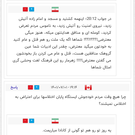
1
9
در جواب 20:12؛ اینهمه کشتید و مسجد و امام زاده آتیش
زدید، نیروی امنیت رو آتیش زدید، به ناموس مردم تعرض
کردید، کومله ای و منافق هدایتتون میکه، هنوز میگی
معترضی!؟؟؟!!؟؟! شماها اگه یک ملت رو هم قتل و عام کنید
به خودتون میگید معترض، چقدر این ادبیات شما عین
گروهک منافقین هست، قتل و عام می کردن باز بخودشون
می گفتن معترض!!!!! زهرمار رو این فرهنگ لغت وحشی گری
امثال شماها
پاسخ
۱۹:۱۴ - ۱۴۰۱/۰۷/۰۱
25
7
چرا هیچ وقت مردم خودجوش ایستگاه پایان اختلاسها برای اعتراض به
اختلاس نمیشند؟
6
10
یه روز تو رو هم تو گونی از کانادا میاریمت.