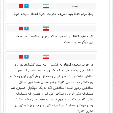
سعید
17
5
چرا؟مردم فقط باید تعریف حکومت بدن؟ انتقاد نمیشه کرد؟
6
13
اگر منظور انتقاد از اساس اسلامی بودن جاکمیت است، خیر.
این دیگر محاربه است.
0
9
در جواب سعید؛ انتقاد نه کشتار!!! بله شما کشتارهاتون رو
انتقاد می دونید، ولی مرگ دختری به اسم امینی که هنوز
علتش مشخص نشده و فیلم واضح از دروغ گویی تون رو شده
رو کشتار حساب می کنید! چقدر منطق شما عین منطق
منافقین رجوی است! منافقین اگه به یک مولکول اکسیژن هم
مشکوک بشن اون رو سلاخی می کنن، همین که مشکوک
بشن کافیه دیگه اصلا مهم نیست واقعیت چی باشه! حقیقتا
وطن فروش هستید! عینا دیگه توی این چندروز خودتون رو
نشون دادید!