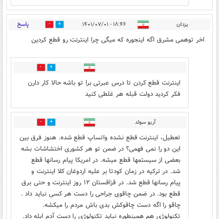
پاسخ
یزدان
۱۸:۴۶ - ۱۴۰۱/۰۷/۰۱
74
70
اخر توهمی مشرق اگه اینجوره که میگی چرا اینترنت رو قطع کردین
18
42
اینترنت قطع کردن تا درس عبرتی برا تو باشه حالا کار دارن
فکر کردید دولت قبله هر غلطی کنید
آریو سوئد
10
56
تعطیل، اینترنت قطع نشده واتساپ قطع شده. هنوز فرق بین
این دو را نمی فهمی؟ در ضمن تو هر کشوری اختشاشات بشه
بعضی از سیستمها قطع میشه. در امریکا پیام رسانها قطع
شد. در ترکیه در زمان کودتا بر علیه اردوغان کلا اینترنت و
پیام رسانها قطع شد. در قزاقستان ۱۲ روز اینترنت و حتی برق
قطع بود. در ضمن چاقوی جراحی را دست هر کسی نباید داد .
چاقو را اگه دست چاقوکش بدی باش مردم را میکشه.
تکنولوژی هم همینطوره نباید تکنولوژی را دست آدم ابله داد.