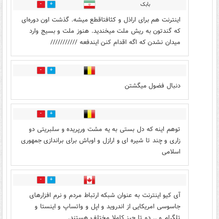
بابک
3
13
اینترنت هم برای اراذل و کثافتاقطع میشه. گذشت اون دوره‌ای
که گندتون به ریش ملت میخندید. هنوز ملت و بسیج وارد
میدان نشدن که اگه اقدام کنن ایندفعه ///////////
1
6
دنبال فضول میگشتن
1
10
توهم اینه که دل بستی به یه مشت ورپریده و سلبریتی دو
زاری و چند تا شیره ای و ارازل و اوباش برای براندازی جمهوری
اسلامی
0
0
آی کیو اینترنت به عنوان شبکه ارتباط مردم و نرم افزارهای
جاسوسی امریکایی از اندروید و اپل و واتساپ و اینستا و
تلگرام و .. دو تا چیز کاملا مختلف هستند.