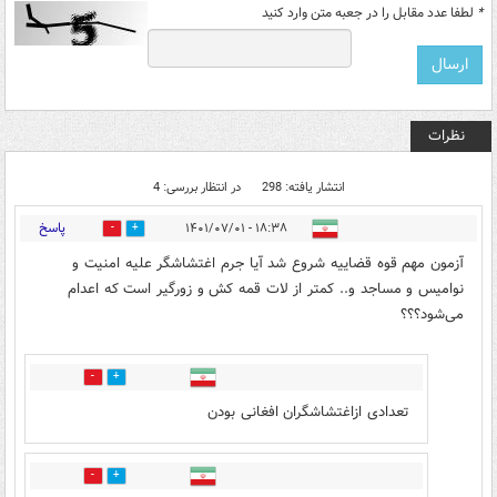
*
لطفا عدد مقابل را در جعبه متن وارد کنید
نظرات
انتشار یافته: 298
در انتظار بررسی: 4
پاسخ
۱۸:۳۸ - ۱۴۰۱/۰۷/۰۱
35
172
آزمون مهم قوه قضاییه شروع شد آیا جرم اغتشاشگر علیه امنیت و
نوامیس و مساجد و.. کمتر از لات قمه کش و زورگیر است که اعدام
می‌شود؟؟؟
44
22
تعدادی ازاغتشاشگران افغانی بودن
7
43