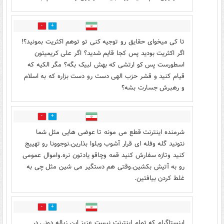
18
43
تا کی میخوای حقایق رو توجیه کنی تو توهم اکثریت بمونید؟!
اگر اکثریت بودید پس کجا قایم شدید؟ اگر علی کریمیتون
اسطورست پس کو ارتشی که بهش لبیک بگه؟ مگر الکیه که
قیام کنید و قشر حزب الهی دست رو دست بزاره که به اسلام
و رهبرش جسارت بشه؟
12
34
شرمنده اینترنت قطع می مونه تا عوضی هایی مثل شما
نتونید گله وفله ای قرار آشوب وبلوا بذارین.نوجوونا رو تهییج
کنید وتازه سفارش کنید قمه وچاقو یادتون نره.واموال عمومی
رو به آتیش بکشین.وقتی هم دستگیر می شین مثل چی به
غلط کردن بیافتین.
9
35
اینستاگرام که تمام اینترنت نیست عزیز این زباله دونی در