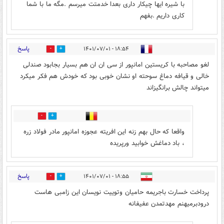
با شیره ایها چیکار داری بعدا خدمتت میرسم .مگه ما با شما
کاری داریم .بفهم
پاسخ
۱۸:۵۴ - ۱۴۰۱/۰۷/۰۱
11
56
لغو مصاحبه با کریستین امانپور از سی ان ان هم بسیار بجابود صندلی
خالی و قیافه دماغ سوحته او نشان خوبی بود که خودش هم فکر میکرد
میتواند چالش برانگیزاند
0
15
واقعا که حال بهم زنه این افریته عجوزه امانپور مادر فولاد زره
، باد دماغش خوابید ورپریده
پاسخ
۱۸:۵۵ - ۱۴۰۱/۰۷/۰۱
5
33
پرداخت خسارت باجریمه حامیان وتوییت نویسان این زامبی هاست
درودبرمیهنم مهدتمدن عفیفانه