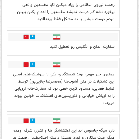
زحمت نیروی انتظامی را زیاد میکنن تابا مفسدین واقعی
برخورد نشه کار درست نمیشه مفسدین را اعدام بکنن ببینن
مردم درست میشن یا نه مشکل فقط بیعدالتیه
3
11
سفارت المان و انگلیس رو تعطیل کنید
0
1
ممنون. خبر مهمی بود: «دستگیری یکی از سرشبکه‌های اصلی
این تشکیلات در متن آشوب‌ها (محمدرضا جلایی‌پور) توسط
ضابط قضایی، مسدود کردن خطی بود که سفارت‌خانه اروپایی
را به اوباش خیابانی و تئوریسین‌های اغتشاشات خونین پیوند
می‌زد.»
1
2
داره میگه جاسوس اند این اغتشاشگر ها و اشرار، شرف اومده
میگه علت بیکاری و تورم هست! درسته اصلاحطلبان قیمت ها