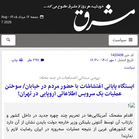
جمعه ۱۶ مرداد ۱۴۰۵ -
Aug
7 2026
سیاست
کد خبر
1420438
تاریخ انتشار:
۱ مهر ۱۴۰۱ - ۱۸:۳۰
۲۹۸ نظر
چاپ
سیاست
بررسی میدانی اغتشاشات در چند محله؛
ایستگاه پایانی اغتشاشات با حضور مردم در خیابان/ سوختن
عملیات یک سرویس اطلاعاتی اروپایی در تهران!
اقدام مضحک آمریکایی‌ها در تحریم چند چهره جدید در داخل کشور و
بازتاب آن توسط آنتونی بلینکن وزیر خارجه دولت بایدن نشان از آن دارد
که کشورهای غربی از نتیجه عملیات سه‌روزه در ایران رضایت لازم را
ندارند!