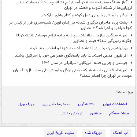
آغاز «جنگ سفارتخانه‌ها» در آمستردام نشانه چیست؟ / حمایت علنی
اروپایی‌ها از شبکه آشوب و فحشا در تهران
اراذل‌ و اوباشی با بینی ِعمل کرده و کتانی‌های مارک‌دار
پشت پرده ماجرای درگیری شبانه در زندان اوین/ شبیه‌سازی فرار از زندان در
کجا طراحی و اجرا شد؟ + تصاویر
ضربه سنگین سازمان اطلاعات سپاه به پیاده نظام موساد/ باند«ذکریا»
چگونه زمین‌گیر شد؟+ فیلم و تصاویر
پورابراهیمی: برخی در اغتشاشات، به شهدا و انقلاب جفا کردند
افراطیون مدعی اصلاحات باید پاسخگوی همراهی خود با اسرائیل باشند
چیستی و چرایی فتنه آمریکایی-اسرائیلی در سال ۱۴۰۱
ضربه اطلاعاتی به سه شبکه نیابتی اراذل‌ و اوباش طی سه سال/ افسران
موساد در تهران چرا اعدام شدند؟
برچسب‌ها
اغتشاشات تهران
اغتشاشگران
محمدرضا جلایی پور
جوزف بورل
عملیات سه‌گام
منافقین
دروایش داعشی
آپ آهنگ
موزیک شاه
سایت تاریخ ایران