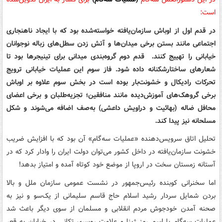
است:
در قدم اول از اوباش سازمان‌یافته خواسته‌شده بود که با ایجاد ناهنجاری
اجتماعی مانند بستن برخی میدان‌ها و آتش زدن سطل‌های زباله نوجوانان
خیابانی را تهییج کنند. قدم دوم گروه‌بندی میدانی برای تینیجرها بود تا
شعارهای ساختارشکنانه داده شود. فاز سوم این عملیات خیابانی ترویج
تحرکات رادیکال و خشونت‌بار بوده است در بخش سوم علاوه بر اوباش
برخی گروهک‌های آموزش‌دیده مانند منافقین؛ تجزیه‌طلبان و برخی اعضای
محافل ضاله (بهائیت و دراویش داعشی) به‌صف اضافه می‌شوند و شکل
مسلحانه نیز پیدا کند.
تحلیل اتاق سرویس‌دهنده «عملیات سه‌گام» آن بود که با افزایش ضریب
خشونت سازمان‌یافته در داخل کشور می‌توان دولت ایران را وادار کرد که در
آستانه زمستان سخت در اروپا از موضع خود کوتاه آمده و امتیاز بدهد!
اما سخنرانی کوبنده رئیس‌جمهور در نشست عمومی سازمان ملل و بالا
بردن شمایل سردار رشید اسلام حاج قاسم سلیمانی از یک‌سو و نیز به
صحنه آمدن خودجوش مردم انقلابی و مسلمان از سوی دیگر باعث شد
عملیات سه‌گام با اسم رمز ژینا و علامت روسری تکانی در خیابان به قعر