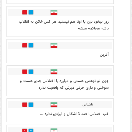
2
10
زور بیخود نزن با اونا هم نیستیم هر کس خائن به انقلاب
باشه محاکمه میشه
3
3
آفرین
6
5
چون تو توهمی هستی و مبارزه با اختلاس جدی هست و
سوختی و داری حرفی میزنی که واقعیت نداره
ناشناس
11
6
خب اختلاس احتمالا اشکال و ایرادی نداره ...
3
10