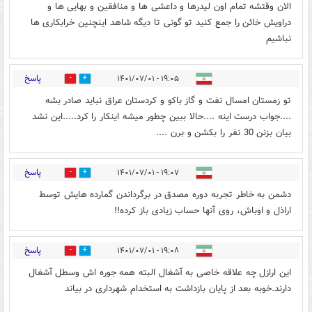
الان وقتشه تمام اون لیدرها و داعشی ها و منافقین و بهایی ها و
دراویش خائن را جمع کنید تو گونی تا دیگه شاهد اینچنین خرابکاری ها
نباشیم
پاسخ
۱۹:۰۵ - ۱۴۰۱/۰۷/۰۱
5
30
تو زمستان امسال نفت و گاز باکو و کردستان عراق نباید صادر بشه
....جواب درست اینه ....حالا ببین چطور میشه اینکار را کرد.....این نشد
بیان بزنن 30 نفر را بکشن و برن ....
پاسخ
۱۹:۰۷ - ۱۴۰۱/۰۷/۰۱
4
27
دشمن به خاطر تجربه دوره مصدق در برگرداندن گمارده هایش توسط
اراذل و اوباش، روی آنها حساب زیادی باز کرده!!
پاسخ
۱۹:۰۸ - ۱۴۰۱/۰۷/۰۱
6
25
این ارازل چه علاقه خاصی به آشغال البته همه جوره اش وسطل آشغال
دارند.خوبه بعد از پایان بازداشت به استخدام شهرداری در بیاند