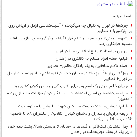
اخبار مرتبط
جوکرها در تهران به دنبال چه می‌گردند؟ / آسیب‌شناسی اراذل‌ و اوباش روی
پل پارک‌وی! + تصاویر
«مهسا امینی» مورد ضرب و شتم قرار نگرفته بود/ گروه‌های سازمان یافته‌
دست‎به خرابکاری زدند
مروری بر اسناد ۶ منبع اطلاعاتی سیا در ایران
فیلم/ حمله افراد مسلح به کلانتری در زاهدان
حمله ناکام منافقین به یک پادگان نظامی+ تصاویر
رمزگشایی از «کُد مهسا» در خیابان حجاب/ قدم‌به‌قدم با اتاق عملیات اربیل
در تهران+ تصاویر
جریان خانم امینی یک اسم رمز برای آشوب گری و ناامن کردن کشور بود
سپاه ‌سرشاخه‌های اصلی ‌اغتشاشات را دستگیر کرد / جزئیات جدید از پرونده
"آمدنیوز"
فیلم/ کرمانی‌ها هتک حرمت به عکس شهید سلیمانی را محکوم کردند
رابطه دراویش پاسداران و دختران خیابان انقلاب/ از عاشورای ۸۸ تا فاطمیه
۹۶؛ مردم تلافی می‌کنند
چرا اغتشاش تیک‌تاکی و گیمرها در خیابان تروریستی شد؟/ پشت پرده خون
بازی یک گروهک تجزیه‌طلب در زاهدان!