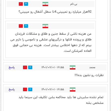
بی نام
15
24
92هزار میلیارد رو نمیبینی.4تا سطل آشغال رو میبینی؟
5
17
من هزینه ناشی از سقط جنین و طلاق و مشکلات فرزندان
طلاق و پرونده قتلها و درگیریهای عشقی و ناموسی را دارم می
بینم که از دهها اختلاس بیشتر است. هزینه بی حجابی فوق
العاده کمرشکن است.
پاسخ
محمد
۱۸:۵۵ - ۱۴۰۱/۰۷/۰۱
5
19
نظرات رو نشون بده!!!
پاسخ
۱۸:۵۵ - ۱۴۰۱/۰۷/۰۱
8
53
تمام نشده سلبربتی ها باید محاکمه بشن تکلیف این سینما باید
مشخص بشه