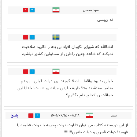
سید محسن
2
0
نه رییسی
0
5
انشاالله که شورای نگهبان افراد بی بته را تائیید صلاحیت
نمیکند که شاهد چنین رفتاری از مسئولین کشور نباشیم
0
0
خیلی بد بود واقعا... اصلا گیجند اون دولت قبلی...موندم
بعضیا معتقدند مثلا ظریف فردی میانه رو هست! خدایا این
حماقت رو کجای دلم بگذارم؟
پاسخ
سید
۰۸:۳۸ - ۱۴۰۱/۰۶/۱۵
3
20
از این نویسنده کتاب می توان تفاوت دولت پخیمه با دولت فخیمه را
فهمید! دولت قجری و دولت ظفری!!!!!!!