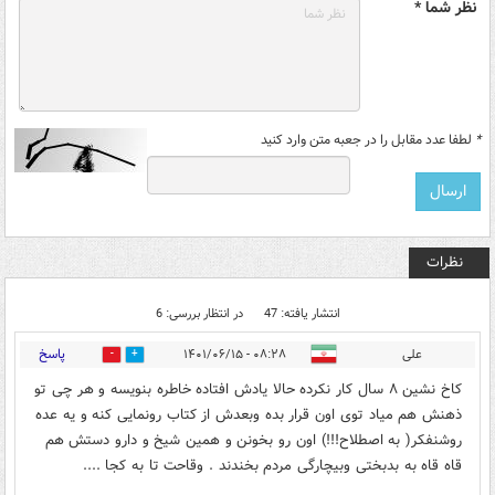
نظر شما *
*
لطفا عدد مقابل را در جعبه متن وارد کنید
نظرات
انتشار یافته: 47
در انتظار بررسی: 6
پاسخ
علی
۰۸:۲۸ - ۱۴۰۱/۰۶/۱۵
5
35
کاخ نشین ۸ سال کار نکرده حالا یادش افتاده خاطره بنویسه و هر چی تو
ذهنش هم میاد توی اون قرار بده وبعدش از کتاب رونمایی کنه و یه عده
روشنفکر( به اصطلاح!!!) اون رو بخونن و‌ همین شیخ و دارو دستش هم
قاه قاه به بدبختی وبیچارگی مردم بخندند . وقاحت تا به کجا ....