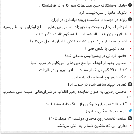
حادثه وحشتناک حین مسابقات سوارکاری در قرقیزستان
نکونام مافیا را سربه‌نیست کرد
زلزله در موساد با شکست پروژه براندازی در ایران
انهدام انبارهای سوخت و تجهیزات نظامی نیروهای مسلح اوکراین توسط روسیه
قاتلان پیرزن ۷۰ ساله همدانی با ۵۰ گرم طلا دستگیر شدند
ادعای جدید ترامپ: بدون تشدید تنش با ایران تعامل می‌کنیم!
امداد غیبی یا نقص فنی!؟
حضور قربانی در پرسپولیس منتفی شد؟
تصاویر جدید از انهدام مواضع نیروهای آمریکایی در غرب آسیا
کشف ۳۱۰ گرم تریاک از معده مسافر اتوبوس در قاینات
تنگه هرمز و پیام‌های بازدارنده ایران
تصاویر پهپاد ساقط شده در جنوب ایران
محسن رضایی به عنوان نماینده رهبر انقلاب در شورای‌عالی امنیت ملی منصوب
شد
آیا ماءالشعیر برای جلوگیری از سنگ کلیه مفید است
غروب در شاهگلی‌ده تبریز
صفحه نخست روزنامه‌های دوشنبه ۱۹ مرداد ۱۴۰۵
بطری آبی که ماشین شما را به آتش می‌کشد