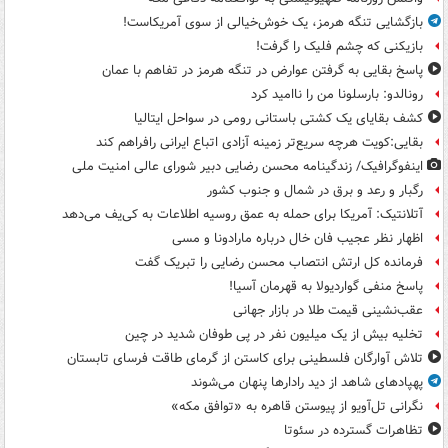
بازگشایی تنگه هرمز، یک خوش‌خیالی از سوی آمریکاست!
بازیکنی که چشم فلیک را گرفت!
پاسخ بقایی به گرفتن عوارض در تنگه هرمز در تفاهم با عمان
رونالدو: بارسلونا من را ناامید کرد
کشف بقایای یک کشتی باستانی رومی در سواحل ایتالیا
بقایی:کویت هرچه سریع‌تر زمینه آزادی اتباع ایرانی رافراهم کند
اینفوگرافیک/ زندگینامه محسن رضایی دبیر شورای عالی امنیت‌ ملی
رگبار و رعد و برق در شمال و جنوب کشور
آتلانتیک: آمریکا برای حمله به عمق روسیه اطلاعات به کی‌یف می‌دهد
اظهار نظر عجیب فان خال درباره مارادونا و مسی
فرمانده کل ارتش انتصاب محسن رضایی را تبریک گفت
پاسخ منفی گواردیولا به قهرمان آسیا!
عقب‌نشینی قیمت طلا در بازار جهانی
تخلیه بیش از یک میلیون نفر در پی طوفان شدید در چین
تلاش آوارگان فلسطینی برای کاستن از گرمای طاقت فرسای تابستان
پهپادهای شاهد از دید رادارها پنهان می‌شوند
نگرانی تل‌آویو از پیوستن قاهره به «توافق مکه»
تظاهرات گسترده در سئوتا