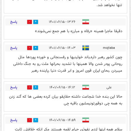
تنها نخواهد شد.
پاسخ
۱۳:۲۶ - ۱۴۰۱/۰۶/۱۵
0
3
دقیقا ماجرا همینه «رفاه و مبارزه با هم جمع نمی‌شوند»
پاسخ
۱۴:۰۳ - ۱۴۰۱/۰۶/۱۵
mojtaba
0
0
چون کشور رهبر داره,باند خوئینیها و رفسنجانی و خورده پوردها مثل
روحانی پودر شدن والا همینها با تشدید بحرانها ملت رو به جنگ داخلی
میبردن ,بحای ایران قوی امروز و ابر قدرت دنیا ,پاینده رهبر
پاسخ
علی
۱۴:۱۲ - ۱۴۰۱/۰۶/۱۵
3
2
حالا این بنده خدا شجاعت داشته حقایقو بیان کرده بعضی ها ‌که گند زدن
به همه چی دوقورتونیمشون باقیه چی
پاسخ
۱۴:۵۹ - ۱۴۰۱/۰۶/۱۵
1
3
سلام همه اینها ازدم نفوذی حرام لقمه هستند مکر انکه خلافش ثابت