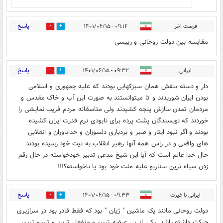
پاسخ
فرصت اخر
۰۹:۱۴ - ۱۴۰۱/۰۶/۱۵
0
10
مقایسه بین دولت روحانی و رییسی
پاسخ
ایرانی
۰۹:۳۲ - ۱۴۰۱/۰۶/۱۵
6
23
دار و دسته بنفش همان سبزکهایی بودند که علیه جمهوری و اسلامی
بودن ایران شوریدند و تا میتوانستند به صورت این آب و خاک مقدس و
مردمان تمدن سازش پنجه کشیدند ولی متاسفانه مردم فریب نمایشی را
خوردند که نویسندگان پشت پرده برای نابودی نرم قدرت ایران کشیده
بودند و اگر نبود ایثار و صبر و بردباری دلسوزان و خداباوران و انقلابی
های واقعی و در راس همه آنها رهبر انقلاب به نیت خود رسیده بودند
حال خدا عالم است که آیا این شیخ مدعی تدبیر خودخواسته در حال رقم
زدن سیاه ترین سناریو علیه ملت خود بود یا ناخواسته؟!!!
پاسخ
ایرانی با غیرت
۰۹:۳۳ - ۱۴۰۱/۰۶/۱۵
5
28
دولت روحانی مانند یک ماشین " ژیان " بود که فقط قادر بود در سرازیری
حرکت داشته باشد. یکی از بی عرضه ترین و منفعل ترین و ترسو ترین