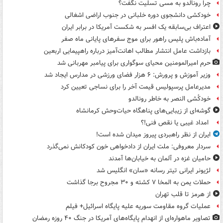
چرا رونالدو به مسی تسلیت نگفت؟
خودکشی دانشجوی دوره خلبانی در جنوب اراضی اشغالی
اعتراف بی‌سابقه یک افسر به شکست آمریکا در برابر ایران
آماده‌باش پلیس راهور برای موج سفرهای پایانی ماه صفر
بازداشت عامل انتشار مطالب اهانت‌آمیز درباره راهپیمایی اربعین
حرم امیرالمومنین محیای سوگواری برای پیامبر مهربانی شد
وزیر آموزش و پرورش: ۶ هزار فضای ورزشی در مدارس ایجاد شد
مدیرعامل پرسپولیس قیمت آخر را برای نساجی تعیین کرد
خودکُشی النصر به خاطر رونالدو
گوشه‌ای از زیبایی‌های پناهگاه‌ حیات‌وحش کرمانشاه
امداد غیبی یا نقص فنی!؟
ایران از نظر راهبردی پیروز میدان شده است!
سردار معروفی: ملت ایران از دادخواهی خون کودکانش نمی‌گذرد
حامیان غزه در آلمان به خیابان‌ها آمدند
لژیونر ایرانی تیتر رسانه «سان» انگلیس شد
حملات یمن به المخا ۷ کشته و ۳۰ مجروح برجا گذاشت
از هرمز تا قلب تهران
عملیات گروه مقاومت سوریه علیه پایگاه اسرائیل+ فیلم
تصاویر ماهواره‌ای از انهدام پایگاه‌های آمریکا در جنگ ۴۰ روزه رمضان