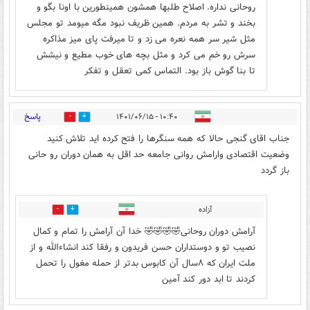
روحانی نداره. اصلاح طلبها همشون همینطورین با اونا بگو و
بخند و تشر به مردم. همین ظریف نبود مگه میومد تو مجلس
مثل شیر سر همه نعره می زد و تا میرفت پای میز مذاکره
سرش رو خم می کرد و مثل بچه های خوب مطیع و نیشش
تا بنا گوش باز بود. التماس کمی تعقل و تفکر
پاسخ
۱۰:۴۰ - ۱۴۰۱/۰۶/۱۵
8
6
جناب اقای گنجی حالا که همه سنگرها را فتح کرده اید تلاش کنید
وضعیت اقتصادی وارامش روانی جامعه حد اقل به همان دوران رو حانی
باز گردد
آزاده
1
4
آرامش دوران روحانی🤣🤣🤣🤣 خدا آن آرامش را تمام و کمال
نصیب تو و دوستداران حسن فریدون و رفقا کند انشاءالله و از
ملت ایران که ۸سال آن کابوس بدتر از حمله مغول را تحمل
کردند تا ابد دور کند آمین