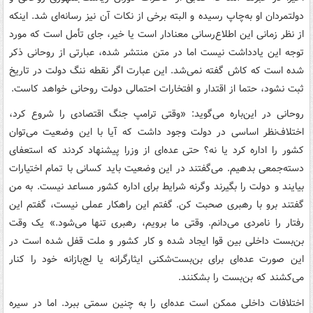
دولتمردان او به‌چاپ رسیده و البته برخی از نکات آن نیز رسانه‌ای شد. اینکه
از نظر زمانی این اطلاع‌رسانی معنادار است یا خیر، جای تأمل است که مورد
توجه این یادداشت نیست اما در متن منتشر شده، عبارتی از روحانی ذکر
شده است که کاش گفته نمی‌شد. این عبارت اگر نقطه ننگ دولت در تاریخ
ثبت نشود، حتما از اقتدار و افتخارات احتمالی دولت روحانی خواهد کاست.
روحانی در این‌باره می‌گوید: «وقتی ترامپ جنگ اقتصادی را شروع کرد،
اختلاف‌نظر اساسی در دولت وجود داشت که آیا با این وضعیت می‌توان
کشور را اداره کرد یا نه؟ حتی عده‌ای از وزرا پیشنهاد کردند که استعفای
دسته‌جمعی بدهیم. می‌گفتند در این وضعیت باید کسانی با تمام اختیارات
بیایند و دولت را بگیرند وگرنه شرایط برای اداره کشور مساعد نیست. به من
گفتند برو با رهبری صحبت کن. گفتم این راهکار عملی نیست، گفتم این
رفتار را نامردی می‌دانم. وقتی ما برویم، رهبری تنها می‌شود.» یک وقت
بن‌بست داخلی بین قوا ایجاد شده و کار کشور و ملت قفل شده است در
این صورت عده‌ای برای بن‌بست‌شکنی ایثارگرانه یا لج‌بازانه خود را کنار
می‌کشند که بن‌بست را بشکنند.
اختلافات داخلی ممکن است عده‌ای را به چنین سمتی ببرد. اما در سیره