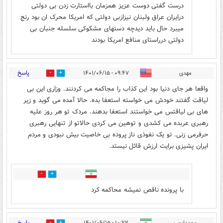
درست گفتی دوست عزیز همزمان بااستارت زدن بی دولتی
درایران عراق ولبنان نیزازبی دولتی که امریکا محرک ان بود رنج
میبرد حال باید دیدچه دستهای مشکوکی سلسله جنبان بی
دولتی درراستای منافع امریکا بودند
پاسخ
مهدی
۰۹:۴۷ - ۱۴۰۱/۰۶/۱۵
3
11
واقعا هر جای دنیا بود این کذاب را مجاکمه می کردنند. وزاری این بی
لیاقت گفتند خودش می خواسته استعفا بده. حالا آمده می گوید و زیر
های بی لیاقتس می خواستند استعفا بدهند. مردک تو هر روز علیه
رهبری عربده می کشدی و توهین می کردی حالاتو از تنهایی رهبری
حرفرمی زنی. تو یک نفوذی ناز پروده بی خاصیت بیش نبودی و مردم
ایران پشیزی برایت ارزش قائل نیستد.
0
0
با پرونده ناقص نمیشه محاکمه کرد
پاسخ
محمدایوب
۱۰:۲۲ - ۱۴۰۱/۰۶/۱۵