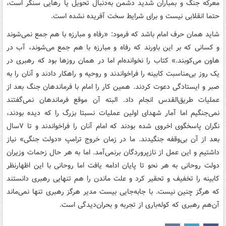
معرکه جنگ و بمباران شدید دشمن به‌دنبال تحویل یا رهایی سنگر است،
حتما انقلابی نیست و برای شرایط سخت آفریده نشده است.
شاید همان حرف امام باشد که فرمود: «رفاه و مبارزه با هم جمع نمی‌شوند
و کسانی که بر این باورند که رفاه و مبارزه با هم جمع می‌شوند، آب در
هاون می‌کوبند.» کتاب را نخوانده‌ام اما در همان روزها بود که رهبری در
یک روز بی‌مناسبت کابینه را فراخواندند و روحیه و راهکار دادند و آنان را به
صبر و ایستادگی دعوت کردند. همین کار را امام با فرماندهان جنگ بعد از
عملیات طریق‌القدس انجام داد. البته آن موقع فرماندهان نمی‌گفتند
نمی‌جنگیم اما آمار شهدای اولین عملیات نسبتا بزرگ را که دیده بودند،
نگران پاسخگوی اخروی شده بودند که امام آنان را فراخواندند و تا ۷سال
بعد از آن بی‌وقفه جنگیدند. ما در زمان خروج ترامپ «دولت جنگی» نیاز
داشتیم و این عمل از نازپروردگان برنمی‌آمد. اما به هر حال زحمات وزیران
دولت روحانی به هر نحو تا پایان ادامه یافت اما روحانی با این اظهارنظر
کابینه را تخفیف و تحقیر کرد و علت ماندن را هم تنهایی رهبری دانستند
که هرگز چنین نیست. با جابه‌جایی بیست مدیر هرگز رهبری تنها نمی‌ماند
آن‌هم رهبری که کوله‌باری از تجربه و بحران‌دیدگی است.