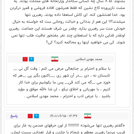
بشنوند که ۸ سال چه کسانی سکاندار وزارتخانه های مملکت بودند. یه
مشت نازپرورده کاخ نشین که فقط هنرشون افاده فروشی و قمپز درکردن
بود. خدا لعنتشون کنه. ای کاش استعفا داده بودند. رهبری تنها
میشدند؟!! این هم از بدذاتی و خباثت روحانی ست که خواسته به خیال
خودش منت سر رهبری بذاره. چقدر بی شرف هستند این جماعت. رهبری
اونقدر فدایی داره که با استعفای چند نفر مفتخور عافیت طلب تنها نمی
شوند. کی می خواهید اینها رو محاکمه کنید؟ کی؟
محمد مهدی اسلامی
0
0
با سلام و احترام بر جنابعالی عرض می کنم : وقت گل نی __
تابستان نه ، دی __در آن شهر ری ___اکنون بگیر پی __هر که
خورَد می __گه می کند قی__ پس ما بکوشیم برای خدا کار
کنیم ، با مهربانی و اخلاق نیکو ، ان شا ءالله موفق و مؤید
باشید . با عرض ادب و احترام ، محمد مهدی اسلامی .
پاسخ
۱۲:۳۷ - ۱۴۰۱/۰۶/۱۵
1
0
«گفتم رهبری تنها می‌شود» !!!!!!!!! از اون حرفهای صدمن یه غاز برای
فریب مردم! رهبری معظم و شجاع با جازدن و فرار تعدادی سست ایمان،