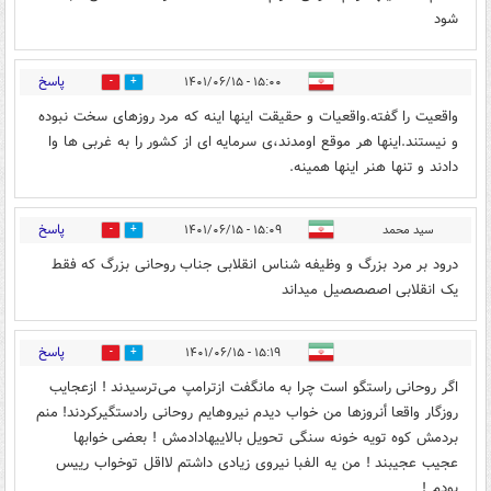
شود
پاسخ
۱۵:۰۰ - ۱۴۰۱/۰۶/۱۵
1
2
واقعیت را گفته.واقعیات و حقیقت اینها اینه که مرد روزهای سخت نبوده
و نیستند.اینها هر موقع اومدند،ی سرمایه ای از کشور را به غربی ها وا
دادند و تنها هنر اینها همینه.
پاسخ
سید محمد
۱۵:۰۹ - ۱۴۰۱/۰۶/۱۵
2
1
درود بر مرد بزرگ و وظیفه شناس انقلابی جناب روحانی بزرگ که فقط
یک انقلابی اصصصصیل میداند
پاسخ
۱۵:۱۹ - ۱۴۰۱/۰۶/۱۵
0
0
اگر روحانی راستگو است چرا به مانگفت ازترامپ می‌ترسیدند ! ازعجایب
روزگار واقعا أنروزها من خواب دیدم نیروهایم روحانی رادستگیرکردند! منم
بردمش کوه تویه خونه سنگی تحویل بالاییهادادمش ! بعضی خوابها
عجیب عجیبند ! من یه الفبا نیروی زیادی داشتم لااقل توخواب رییس
بودم !