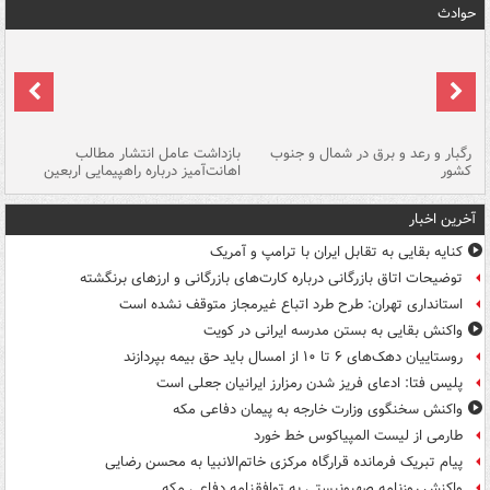
حوادث
رگبار و رعد و برق در شمال و جنوب
بازداشت عامل انتشار مطالب
کشور
اهانت‌آمیز درباره راهپیمایی اربعین
گر
آخرین اخبار
کنایه بقایی به تقابل ایران با ترامپ و آمریک
توضیحات اتاق بازرگانی درباره کارت‌های بازرگانی و ارزهای برنگشته
استانداری تهران: طرح طرد اتباع غیرمجاز متوقف نشده است
واکنش بقایی به بستن مدرسه ایرانی در کویت
روستاییان دهک‌های ۶ تا ۱۰ از امسال باید حق بیمه بپردازند
پلیس فتا: ادعای فریز شدن رمزارز ایرانیان جعلی است
واکنش سخنگوی وزارت خارجه به پیمان دفاعی مکه
طارمی از لیست المپیاکوس خط خورد
پیام تبریک فرمانده قرارگاه مرکزی خاتم‌الانبیا به محسن رضایی
واکنش روزنامه صهیونیستی به توافقنامه دفاعی مکه