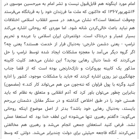
امام مورد اینگونه هم قابل‌قبول نیست و تشر امام به میرحسین موسوی در
۱۴شهریور۱۳۶۷ که «اکنون که ملت ما فرزندان خود را به قربانگاه می‌فرستد
چه‌وقت استعفا است؟» نشان می‌دهد در مسیر انقلاب اسلامی اختلافات
هم نباید باعث خالی‌کردن شانه شود. اما موردی که روحانی اشاره می‌کند
بسیار غمبار و دردناک است. دولتمردان ایران اسلامی با عربده و تحریم
ترامپ - یعنی دشمن خارجی- به‌دنبال فرار از خدمت هستند؟ یعنی چه؟
اگر گروه دیگر می‌آمد با معجزه مشکلات ایجاد شده توسط ترامپ را حل
می‌کردند که شما دنبال رهایی بودید؟ این نشان می‌دهد کلیت کابینه
مذکور یک کابینه بوروکرات و نازک‌نارنجی بوده است که از قضا جناب
جهانگیری نیز روزی اشاره کردند که «باید با مشکلات موجود، کشور را اداره
کنید وگرنه با پول فراوان که ننه‌جون من هم می‌تواند کار کند.» (مضمون)
بنابراین چطور می‌توان باور کرد که آدم انقلابی و متعلق به نظام که باید
هستی خود را در طبق اخلاص گذاشته و در سنگر مقابل دشمنان بی‌رحم
بایستد، به‌دنبال رهایی خود باشد؟ بدتر از اصل موضوع اینکه روحانی
می‌گوید: «گفتم رهبری تنها می‌شود» این لطف خدا بود که استعفا عملی
نشد. فرض کنید استعفای ‌جمعی انجام می‌شد و رهبری هم مخالفتی
نمی‌کردند آنگاه فاجعه حیثیتی برای دولت چندبرابر می‌شد. دولتی که وسط