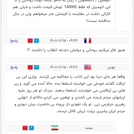
اتومبیل ( دانشجوئی ) ژیان به خاطر اینکه دولت روحانی را با
این اتومبیل که فقط 140000 تومان قیمت داشت و خیلی هم
کارائی داشت در مقایسه با قیمتش عذر میخواهم ولی در مثل
مناقشه نیست!
پاسخ
۰۹:۴۴ - ۱۴۰۱/۰۶/۱۵
2
19
هنوز فکر میکنید روحانی و دولتش دغدغه انقلاب را داشتند ؟!
پاسخ
مهدی
۰۹:۴۷ - ۱۴۰۱/۰۶/۱۵
4
20
واقعا هر جای دنیا بود این کذاب را مجاکمه می کردنند. وزاری این بی
لیاقت گفتند خودش می خواسته استعفا بده. حالا آمده می گوید و زیر
های بی لیاقتس می خواستند استعفا بدهند. مردک تو هر روز علیه
ارزشهای مردم عربده می کشدی و توهین می کردی حالاتو از تنهایی
رهبری حرفرمی زنی. تو یک نفوذی ناز پروده بی خاصیت بیش نبودی و
مردم ایران پشیزی برایت ارزش قائل نیستد.
محمد
0
11