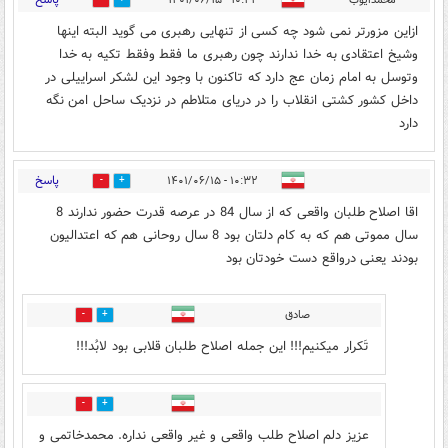
1
12
ازاین مزورتر نمی شود چه کسی از تنهایی رهبری می گوید البته اینها
وشیخ اعتقادی به خدا ندارند چون رهبری ما فقط وفقط تکیه به خدا
وتوسل به امام زمان عج دارد که تاکنون با وجود این لشکر اسراییلی در
داخل کشور کشتی انقلاب را در دریای متلاطم در نزدیک ساحل امن نگه
دارد
پاسخ
۱۰:۳۲ - ۱۴۰۱/۰۶/۱۵
7
5
اقا اصلاح طلبان واقعی که از سال 84 در عرصه قدرت حضور ندارند 8
سال مموتی هم که به کام دلتان بود 8 سال روحانی هم که اعتدالیون
بودند یعنی درواقع دست خودتان بود
صادق
0
0
تَکرار میکنیم!!! این جمله اصلاح طلبان قلابی بود لابُد!!!
1
3
عزیز دلم اصلاح طلب واقعی و غیر واقعی نداره. محمدخاتمی و