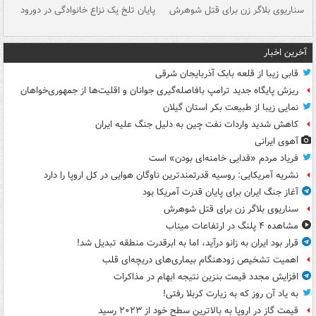
سناریوی بلاگر زن برای قتل شوهرش
پایان تلخ یک نزاع خانوادگی در دورود
و 
آخرین اخبار
قابی زیبا از قلعه بابک آذربایجان شرقی
ریزش پایگاه جدید ترامپ بافاصله‌گیری جوانان و اقلیت‌ها از جمهوری‌خواهان
نمایی زیبا از طبیعت بکر استان گیلان
کاهش شدید واردات نفت چین به دلیل جنگ علیه ایران
آهوی ایرانی
فریاد مردم «فدایی خامنه‌ای بودن» است
نشریه آمریکایی: روسیه قدرتمندترین ناوگان هوایی در کل اروپا را دارد
آغاز جنگ ایران برای پایان قدرت آمریکا بود
سناریوی بلاگر زن برای قتل شوهرش
مشاهده ۴ پلنگ در ارتفاعات میناب
قرار بود ایران به زانو درآید، اما به ابرقدرت منطقه تبدیل شد!
اهمیت تشخیص زودهنگام بیماری‌های دریچه‌ای قلب
افزایش مجدد قیمت بنزین نتیجه ابهام در مذاکرات
به یاد آن روز که به زیارت کربلا رفتی!
قیمت گاز در اروپا به بالاترین سطح خود از ۲۰۲۳ رسید