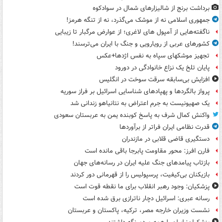
برداشت برنج از شالیزارهای شمال در سوادکوه
جمهوری اسلامی نه از موشک می‌گذرد، نه از تنگه هرمز!
ناگفته‌هایی از آمپول های لاغری؛ از عوارض مرگبار تا زیبایی
کشورهای عربی از رویارویی و جنگ با ایران می‌ترسند!
تجهیز موشکهای سپاه به نفس اژدها+عکس
پایان تلخ یک نزاع خانوادگی در دورود
افزایش بی‌سابقه سرقت سوخت در انگلیس
پرواز بالگردها و پهپادهای شناسایی اسرائیل بر فراز سوریه
یک صهیونیست به جرم اعتراض به نتانیاهو زندانی شد
واکنش کمال شرف به پاسخ کوبنده یمن به عربستان سعودی
قدرت نظامی ایران فراتر از برآوردها
دستگیری قاضی قلابی در مازندران
فارن افرز: محور مقاومت پابرجا باقی مانده است
بازتاب پیامدهای جنگ علیه ایران در رسانه‌های جهان
بازیکنان بی‌کیفیت، پرسپولیس را از قهرمانی دور کردند
پزشکیان: وجود رهبر انقلاب برای ما نقطه قوت است
رسانه عبری: اسرائیل دچار ناترازی برق شده است
نشست وزیران خارجه مصر، ترکیه، پاکستان و عربستان