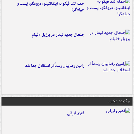
حمله تند فیگو به اینفانتینو: دروغگو، پَست‌ و
حیله‌گر!
جنجال جدید نیمار در برزیل +فیلم
رامین رضاییان رسماً از استقلال جدا شد
برگزیده عکس
آهوی ایرانی