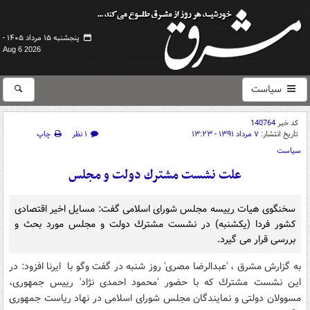
پنجشنبه ۱۵ مرداد ۱۴۰۵ -
Aug 6 2026
سیاست
کد خبر
140764
تاریخ انتشار:
۷ مرداد ۱۳۹۱ - ۱۳:۲۳
۱ نظر
چاپ
سیاست
علت نشست مشترك دولت و مجلس
سخنگوی هیات رییسه مجلس شورای اسلامی گفت: مسایل اخیر اقتصادی
كشور فردا (یكشنبه) در نشست مشترك دولت و مجلس مورد بحث و
بررسی قرار می گیرد.
به گزارش مشرق ، 'عبدالرضا مصری' روز شنبه در گفت وگو با ایرنا افزود: در
این نشست مشترك كه با حضور 'محمود احمدی نژاد' رییس جمهوری،
مسوولان دولتی و نمایندگان مجلس شورای اسلامی در نهاد ریاست جمهوری