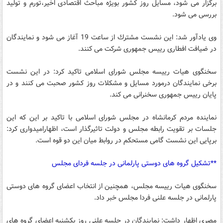
برگزار می شود، مسایل روز كشور بویژه مباحث اقتصادی اخیر،تورم و تولید
بررسی می شود.
وی یادآور شد: این نشست مشترك از ساعت 19 آغاز می شود و نمایندگان
در ضیافت افطاری رییس جمهوری شركت می كنند.
سخنگوی هیات رییسه مجلس شورای اسلامی تاكید كرد: در این نشست
برخی نمایندگان درمورد مسایل و مشكلات روز كشور صحبت می كنند و در
پایان رییس جمهوری سخنرانی می كند.
نماینده مردم كرمانشاه در مجلس شورای اسلامی با تاكید بر این كه این
جلسات بر تقویت رابطه مجلس و دولت تاثیرگذار است، اظهارامیدواری كرد:
برپایی این نشست گامی مستحكم در روابط میان این دو قوه است.
**تشكیل گروه های دوستی پارلمانی در جلسه فردای مجلس
سخنگوی هیات رییسه مجلس، همچنین از انتخاب اعضای گروه های دوستی
پارلمانی در جلسه علنی فردا مجلس خبر داد.
مصری اظهار داشت: نمایندگان در جلسه علنی روز یكشنبه اعضای گروه های