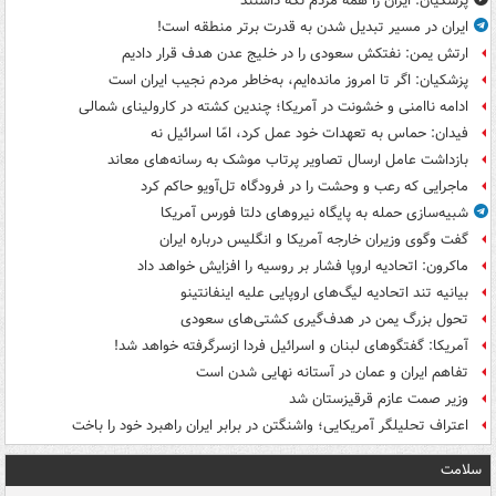
پزشکیان: ایران را همه مردم نگه داشتند
ایران در مسیر تبدیل شدن به قدرت برتر منطقه است!
ارتش یمن: نفتکش سعودی را در خلیج عدن هدف قرار دادیم
پزشکیان: اگر تا امروز مانده‌ایم، به‌خاطر مردم نجیب ایران است
ادامه ناامنی و خشونت در آمریکا؛ چندین کشته در کارولینای شمالی
فیدان: حماس به تعهدات خود عمل کرد، امّا اسرائیل نه
بازداشت عامل ارسال تصاویر پرتاب موشک به رسانه‌های معاند
ماجرایی که رعب و وحشت را در فرودگاه تل‌آویو حاکم کرد
شبیه‌سازی حمله به پایگاه نیروهای دلتا فورس آمریکا
گفت وگوی وزیران خارجه آمریکا و انگلیس درباره ایران
ماکرون: اتحادیه اروپا فشار بر روسیه را افزایش خواهد داد
بیانیه تند اتحادیه لیگ‌های اروپایی علیه اینفانتینو
تحول بزرگ یمن در هدف‌گیری کشتی‌های سعودی
آمریکا: گفتگوهای لبنان و اسرائیل فردا ازسرگرفته خواهد شد!
تفاهم ایران و عمان در آستانه نهایی شدن است
وزیر صمت عازم قرقیزستان شد
اعتراف تحلیلگر آمریکایی؛ واشنگتن در برابر ایران راهبرد خود را باخت
سلامت