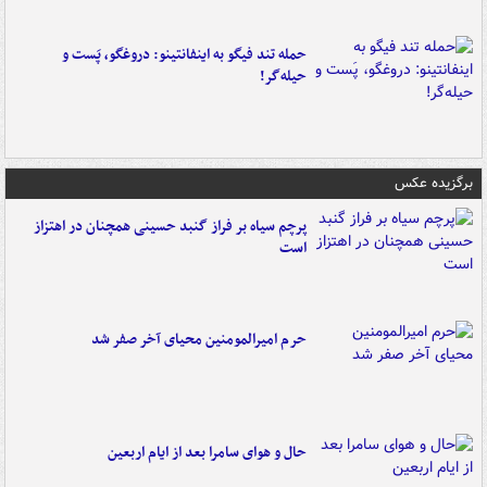
حمله تند فیگو به اینفانتینو: دروغگو، پَست‌ و
حیله‌گر!
برگزیده عکس
پرچم سیاه بر فراز گنبد حسینی همچنان در اهتزاز
است
حرم امیرالمومنین محیای آخر صفر شد
حال و هوای سامرا بعد از ایام اربعین