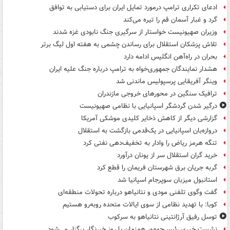
ادعای تکراری ترامپ درمورد تمایل ایران برای دستیابی به توافق
گرد و غبار آسمان قم را تیره می‌کند
وزیران صهیونیست خواستار از سرگیری جنگ نابودی غزه شدند
تلاش پزشکان استقلال برای رساندن چشمی به هفته اول لیگ برتر
بحران در راه‌آهن انگلیس ادامه دارد
هشدار نمایندگان جمهوری‌خواه به ترامپ درباره جنگ علیه ایران
وینگر آفریقایی پرسپولیس ماندنی شد
ترافیک سنگین در محورهای خروجی مازندران
درگیر شدن گردشگر اسپانیایی با نظامی صهیونیست
گزارشی دیگر از کاهش ذخایر کلیدی موشکی آمریکا
دروازه‌بان اسپانیایی در یک‌قدمی بازگشت به استقلال
تنگه هرمز ریاض را وادار به تخفیف‌دهی نفتی کرد
خرید گران استقلال سر از یونان درآورد
گربه جریان برق شهرستان فریمان را قطع کرد
استانبول میزبان سوپرجام اسپانیا شد
گفت وگوی تلفنی مودی و نتانیاهو درباره تحولات منطقه‌ای
کوبا: با تهدید نظامی از سوی ایالات متحده روبه‌رو هستیم
توسل رفیق آرژانتینی نتانیاهو به سرکوب
نشست خبری رئیس‌جمهور همزمان با روز خبرنگار برگزار می‌شود