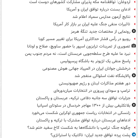
اردوغان: توافقنامه مکه پذیرای مشارکت کشورهای دوست است
ادعای بسنت درباره توافق ایران و آمریکا
نتایج آزمون مدارس سمپاد اعلام شد
تاثیرات منفی جنگ علیه ایران بر بازار کار آمریکا
رونمایی از مختصات جدید تنگۀ هرمز
روبیو در رأس فشار حداکثری آمریکا برای تغییر مسیر کوبا
تصویری از تمرینات ترابزون اسپور با حضور ساویچ، صلاح و اونانا
نبرد ما علیه طرح سلطه‌جویی عربستان است، نه مردم جنوب یمن
پاسخ منفی یک لژیونر به باشگاه پرسپولیس
درخشش جوانان ایران در المپیاد جهانی هوش مصنوعی
پالایشگاه نفت اسلواکی منفجر شد
دور هفتم مذاکرات لبنان و رژیم صهیونیستی
ترامپ و سودای پیروزی در انتخابات میان‌دوره‌ای
جزئیات توافق سه جانبه دفاعی ترکیه، عربستان و پاکستان
بلاتکلیفی بیش از ۱۳۰۰ مهاجر خردسال در سئوتای اسپانیا
زلنسکی در انتخابات ریاست جمهوری اوکراین شکست می‌خورد
ادعاهای عربستان درباره توافق مشترک با ترکیه و پاکستان
چگونه جنگ ترامپ با دانشگاه‌ها به شکست کاخ سفید ختم شد؟
پشت پرده توافق جدید ایران؛ تاکتیک یا استراتژی؟