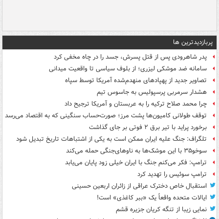
پربازدیدترین ها
پدر شاهرودی پس از قتل پسرش، جسد را در چاه مخفی کرد
سامانه ضد موشکی لیزری؛ از بلوف سیاسی تا واقعیت میدانی
تصاویر جدید از پهپادهای منهدم‌شده آمریکا توسط سپاه
هشدار سرمربی پرسپولیس به جاسوس تیم
چرا محمد صلاح ترکیه را به عربستان و آمریکا ترجیح داد
توقف طولانی کامیون‌ها پشت مرز؛ صورت‌حساب سنگینی که به اقتصاد می‌رسد
برخورد پراید با تیر برق ۲ فوتی بر جای گذاشت
تلگراف: جنگ علیه ایران ممکن است به یکی از اشتباهات تاریخ تبدیل شود
سوخو۳۵ با این موشک‌ها به ناوهای‌جنگی حمله می‌کند
ترامپ: فکر می‌کنم جنگ با ایران خیلی زود پایان می‌یابد
ترامپ سوئیس را تهدید کرد
استقبال خاص دخترک عراقی از زائران اربعین حسینی
ایالات متحده واقعاً یک «ببر کاغذی» است!
نمایی زیبا از تنگه کریان جزیره قشم