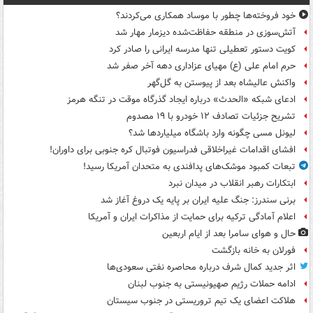
خود فروخته‌ها چطور با موساد همکاری می‌کردند؟
آتش‌سوزی در منطقه حفاظت‌شده دیزمار مهار شد
کویت دستور تعطیلی تنها مدرسه ایرانی را صادر کرد
حرم امام علی (ع) مهیای عزاداری دهه آخر صفر شد
واکنش عالیشاه بعد از پیوستن به گل‌گهر
ادعای شبکه «الحدث» درباره ایجاد گذرگاه موقت در تنگه هرمز
تشریح جزئیات تصادف ۱۲ خودرو با ۱۹ مصدوم
لیونل مسی چگونه وارد باشگاه میلیاردها شد؟
افشای اقدامات غیراخلاقی فدراسیون فوتبال کره جنوبی برای داوران!
تبعات کمبود موشک‌های پدافندی به متحدان آمریکا رسید!
ابتکارات رهبر انقلاب در میدان نبرد
برنی سندرز: جنگ علیه ایران بر پایه یک دروغ آغاز شد
اعلام آمادگی ترکیه برای حمایت از مذاکرات ایران و آمریکا
حال و هوای سامرا بعد از ایام اربعین
فورلان به خانه بازگشت
اثر جدید کمال شرف درباره محاصره نفتی سعودی‌ها
ادامه حملات رژیم صهیونیستی به جنوب لبنان
هلاکت اعضای یک تیم تروریستی در جنوب سیستان