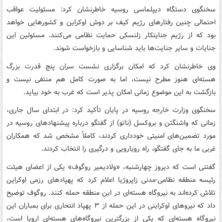
سخنگوی دستگاه دیپلماسی روسیه خاطرنشان کرد: مسئولیت عواقب
احتمالی چنین رفتارهای رژیم کیف بر دوش اوکراین و کشورهایی خواهد
بود که از رژیم جنایتکار زلنسکی حمایت نظامی می‌کنند. مسئولین این
جنایات و سایر جنایت‌ها باید شناسایی و بازخواست شوند.
وی خاطرنشان کرد که امکان برگزاری نشست سران پنج قدرت بزرگ
هسته‌ای هنوز مطرح نیست، اما به صورت کامل هم منتفی نیست و
بازگشت به این موضوع زمانی امکان پذیر است که غرب به خود بیاید.
سخنگوی وزارت خارجه روسیه در پایان تأکید کرد: در ابتدای سال جاری،
زمانی که واشنگتن و بروکسل (ناتو) از گفتگو درباره پیشنهادهای روسیه در
مورد تضمین‌های امنیتی خودداری کردند، کاملاً مشخص شد که همکاران
غربی ما به جای گفتگو، راه رویارویی و درگیری را انتخاب کردند.
گفتنی است که دیروز چهارشنبه، «ولادیمیر روگوف» یکی از اعضای هیئت
رئیسه منطقه نظامی-مدنی زاپروژیا اعلام کرد که پهپادهای رزمی اوکراین
تلاش کرده‌اند به نیروگاه هسته‌ای در این منطقه حمله کنند. روگوف توضیح
داد که نیروهای اوکراینی در این حمله از ۳ پهپاد انتحاری برای بمباران این
نیروگاه هسته‌ای که یکی از بزرگترین نیروگاه‌های هسته‌ای اروپا است،