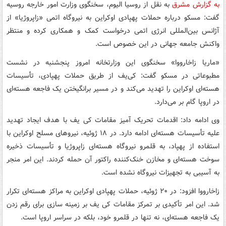
به گزارش مشرق
به نقل از روسیا الیوم، سخنگوی وزارت امور خارجه روسیه
گفت: مسکو درباره حملات پهپادی اوکراین به نیروگاه اتمی «زاپروژیا» از
آژانس بین‌المللی انرژی اتمی درخواست کمک و همکاری کرده و منتظر
واکنش جامعه جهانی در این خصوص است.
«ماریا زاخارووا» سخنگوی این وزارتخانه امروز پنجشنبه در نشست
مطبوعاتی در مسکو گفت: کی‌یف از طریق حملات پهپادی، تأسیسات
هسته‌ای اوکراین را تهدید می‌کند و در مسیر برانگیختن یک فاجعه هسته‌ای
در اروپا گام بر می‌دارد.
وی ادامه داد: اقدمات تحریک آمیز مقامات کی یف با هدف ایجاد تهدید
علیه تأسیسات هسته‌ای ادامه دارد. در ۱۸ ژوئیه، نیروهای مسلح اوکراین با
استفاده از پهپاد، به قلمرو نیروگاه هسته‌ای زاپروژیا و تأسیسات ذخیره
سوخت هسته‌ای و مخازن خنک‌کننده راکتور آن حمله کردند. این امر منجر
به آسیبی به تجهیزات نیروگاه نشده است.
زاخارووا افزود: در ۲۰ ژوئیه، حملات پهپادی اوکراین به مراکز هسته‌ای تکرار
شد. این امر تأکیدی بر تمرکز مقامات کی یف بر زمینه سازی برای رقم زدن
یک فاجعه هسته‌ای، نه تنها در قلمرو خود، بلکه در سراسر اروپا است.