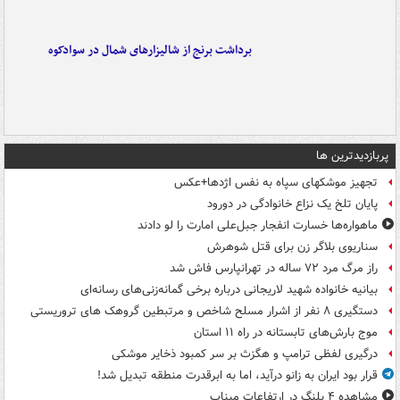
برداشت برنج از شالیزارهای شمال در سوادکوه
پربازدیدترین ها
تجهیز موشکهای سپاه به نفس اژدها+عکس
پایان تلخ یک نزاع خانوادگی در دورود
ماهواره‌ها خسارت انفجار جبل‌علی امارت را لو دادند
سناریوی بلاگر زن برای قتل شوهرش
راز مرگ مرد ۷۲ ساله در تهرانپارس فاش شد
بیانیه خانواده شهید لاریجانی درباره برخی گمانه‌زنی‌های رسانه‌ای
دستگیری ۸ نفر از اشرار مسلح شاخص و مرتبطین گروهک های تروریستی
موج بارش‌های تابستانه در راه ۱۱ استان
درگیری لفظی ترامپ و هگزث بر سر کمبود ذخایر موشکی
قرار بود ایران به زانو درآید، اما به ابرقدرت منطقه تبدیل شد!
مشاهده ۴ پلنگ در ارتفاعات میناب