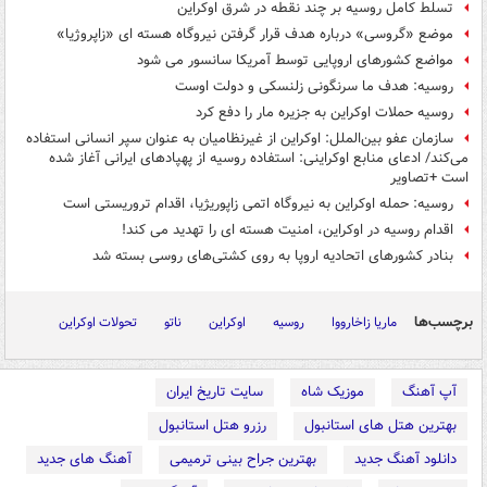
تسلط کامل روسیه بر چند نقطه در شرق اوکراین
موضع «گروسی» درباره هدف قرار گرفتن نیروگاه هسته‌ ای «زاپروژیا»
مواضع کشورهای اروپایی توسط آمریکا سانسور می شود
روسیه: هدف ما سرنگونی زلنسکی و دولت اوست
روسیه حملات اوکراین به جزیره مار را دفع کرد
سازمان عفو بین‌الملل: اوکراین از غیرنظامیان به عنوان سپر انسانی استفاده‌
می‌کند/ ادعای منابع اوکراینی: استفاده روسیه از پهپادهای ایرانی آغاز شده
است +تصاویر
روسیه: حمله اوکراین به نیروگاه اتمی زاپوریژیا، اقدام تروریستی است
اقدام روسیه در اوکراین، امنیت هسته ای را تهدید می کند!
بنادر کشورهای اتحادیه اروپا به روی کشتی‌های روسی بسته شد
برچسب‌ها
ماریا زاخارووا
روسیه
اوکراین
ناتو
تحولات اوکراین
آپ آهنگ
موزیک شاه
سایت تاریخ ایران
بهترین هتل های استانبول
رزرو هتل استانبول
دانلود آهنگ جدید
بهترین جراح بینی ترمیمی
آهنگ های جدید