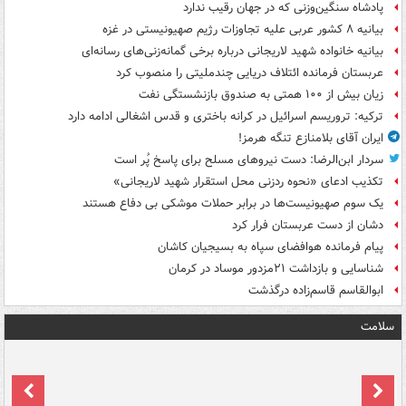
پادشاه سنگین‌وزنی که در جهان رقیب ندارد
بیانیه ۸ کشور عربی علیه تجاوزات رژیم صهیونیستی در غزه
بیانیه خانواده شهید لاریجانی درباره برخی گمانه‌زنی‌های رسانه‌ای
عربستان فرمانده ائتلاف دریایی چندملیتی را منصوب کرد
زیان بیش از ۱۰۰ همتی به صندوق‌ بازنشستگی نفت
ترکیه: تروریسم اسرائیل در کرانه باختری و قدس اشغالی ادامه دارد
ایران آقای بلامنازع تنگه هرمز!
سردار ابن‌الرضا: دست نیروهای مسلح برای پاسخ پُر است
تکذیب ادعای «نحوه ردزنی محل استقرار شهید لاریجانی»
یک‌ سوم صهیونیست‌ها در برابر حملات موشکی بی دفاع هستند
دشان از دست عربستان فرار کرد
پیام فرمانده هوافضای سپاه به بسیجیان کاشان
شناسایی و بازداشت ۲۱مزدور موساد در کرمان
ابوالقاسم قاسم‌زاده درگذشت
سلامت