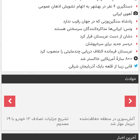
دستگیری ۶ نفر در بهشهر به اتهام تشویش اذهان عمومی
آهوی ایرانی
پادشاه سنگین‌وزنی که در جهان رقیب ندارد
ونس: ایرانی‌ها مذاکره‌کنندگان سرسختی هستند
دشان از دست عربستان فرار کرد
دردسر جدید برای سرخپوشان
عربستان فرمانده ائتلاف دریایی چندملیتی را منصوب کرد
۸۰۰ سازۀ آمریکایی خاکستر شد
قابی زیبا از قلعه بابک آذربایجان شرقی
حوادث
تصادف مرگبار در محور اهواز–شوش ۲
آتش‌سوزی در منطقه حفاظت‌شده
تشریح جزئیات تصادف ۱۲ خودرو با ۱۹
پا
دیزمار مهار شد
مصدوم
آخرین اخبار