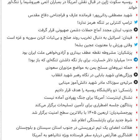
روسیه سکوت ژاپن در قبال نقش آمریکا در بمباران اتمی هیروشیما را ننگ‌آور
خواند
شهید مصطفی ردانی‌پور؛ فرمانده عارف و فراجناحی دفاع مقدس
ترامپ کنترلی بر تنگه هرمز ندارد!
جنوب لبنان مجدد آماج حملات دشمن صهیونی قرار گرفت
فیدان: اسرائیل به دنبال تخریب روند صلح و بی‌ثبات کردن سوریه و غزه است
وقتی ورزش با معنویت عجین بشه!
پزشکیان: مشروطه نقطه عطف بیداری و آزادی‌خواهی ملت ایران بود
۱۰۰ میلیارد دلار خسارت، برای باز نگه داشتن تنگه‌ای که باز بود!
حمله نیروهای مسلح یمن به مواضع مزدوران سعودی
ویژگی‌های شهید بابایی در نگاه رهبر شهید انقلاب
مرثیه‌ی سوزناک مادر شهید دانش‌آموز مینابی
زلنسکی: دو پالایشگاه روسیه را هدف قرار دادیم
نشنال اینترست: آمریکا برای جنگ پهپادی آماده نیست
پنتاگون جلسه اضطراری برای تأمین تسلیحات برگزار می‌کند
پورجمشیدیان: اربعین ۱۴۰۵ با بالاترین سطح امنیت برگزار شد
شرط جدید برای بازنشستگی اعلام شد
هلاکت اعضای یک تیم تروریستی در جنوب استان سیستان و بلوچستان
افشاگری هاآرتص درباره سفر فرستاده ویژه نتانیاهو به آمریکا