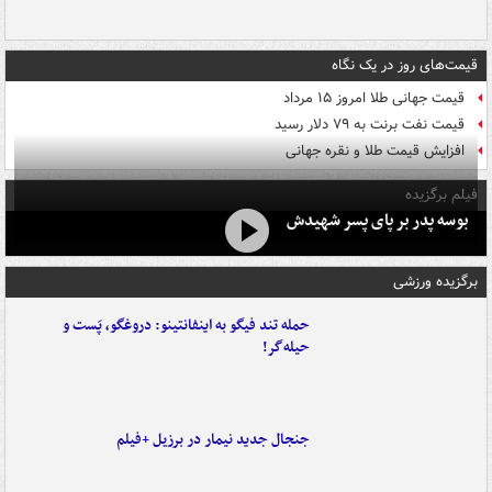
قیمت‌های روز در یک نگاه
قیمت جهانی طلا امروز ۱۵ مرداد
قیمت نفت برنت به ۷۹ دلار رسید
افزایش قیمت طلا و نقره جهانی
فیلم برگزیده
بوسه‌ پدر بر پای پسر شهیدش
برگزیده ورزشی
حمله تند فیگو به اینفانتینو: دروغگو، پَست‌ و
حیله‌گر!
جنجال جدید نیمار در برزیل +فیلم