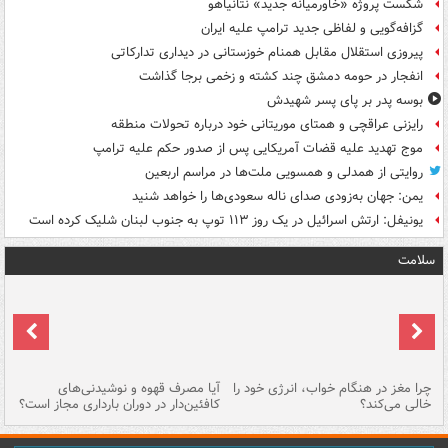
شکست پروژه «خاورمیانه جدید» نتانیاهو
گزافه‌گویی و لفاظی جدید ترامپ علیه ایران
پیروزی استقلال مقابل همنام خوزستانی در دیداری تدارکاتی
انفجار در حومه دمشق چند کشته و زخمی برجا گذاشت
بوسه‌ پدر بر پای پسر شهیدش
رایزنی عراقچی و همتای موریتانی خود درباره تحولات منطقه
موج تهدید علیه قضات آمریکایی پس از صدور حکم علیه ترامپ
روایتی از همدلی و همسویی ملت‌ها در مراسم اربعین
یمن: جهان به‌زودی صدای ناله سعودی‌ها را خواهد شنید
یونیفل: ارتش اسرائیل در یک روز ۱۱۳ توپ به جنوب لبنان شلیک کرده است
سلامت
ت
چرا مغز در هنگام خواب، انرژی خود را
آیا مصرف قهوه و نوشیدنی‌های
چر
خالی می‌کند؟
کافئین‌دار در دوران بارداری مجاز است؟
می