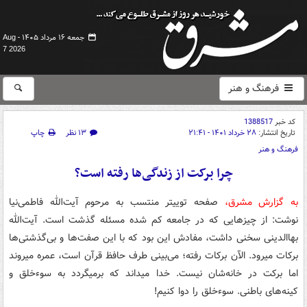
جمعه ۱۶ مرداد ۱۴۰۵ -
Aug
7 2026
فرهنگ و هنر
کد خبر
1388517
تاریخ انتشار:
۲۸ خرداد ۱۴۰۱ - ۲۱:۴۱
۱۳ نظر
چاپ
فرهنگ و هنر
چرا برکت از زندگی‌ها رفته است؟
به گزارش مشرق،
صفحه توییتر منتسب به مرحوم آیت‌الله فاطمی‌نیا
نوشت: ‏از چیزهایی که در جامعه کم شده مسئله گذشت است. آیت‌الله
بهاالدینی سخنی داشت، مفادش این بود که با این صفت‌ها و بی‌گذشتی‌ها
برکات میرود. الآن برکات رفته؛ می‌بینی طرف حافظ قرآن است، عمره میروند
اما برکت در خانه‌شان نیست. خدا میداند که برمیگردد به سوءخلق و
کینه‌های باطنی. سوءخلق را دوا کنیم!