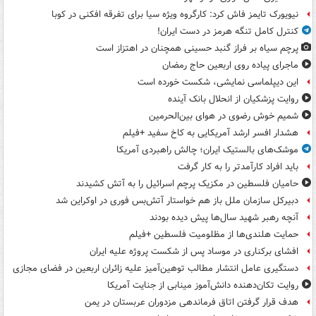
نیویورک تایمز فاش کرد: کارگروه ویژه سیا برای تفرقه افکنی در کوبا
کنترل کامل تنگه هرمز در دست ایران!
پرچم سیاه بر فراز گنبد حسینی همچنان در اهتزاز است
ماجرای پیاده روی اربعین حاج رمضان
این دیپلماسی نمایشی، شکست خورده است
روایت پزشکیان از انحلال بانک آینده
شمیم خوش رضوی در هوای بین‌الحرمین
هشدار افسر ارشد آمریکایی به کاخ سفید +فیلم
موشک‌های بالستیک ایران؛ چالش راهبردی آمریکا
باید افراد کارآمدتر را به کار گرفت
حامیان فلسطین در مکزیک پرچم اسرائیل را به آتش کشیدند
دبیرکل سازمان ملل باز هم خواستار آتش‌بس فوری در اوکراین شد
آنچه رهبر شهید سال‌ها پیش دیده بودند
حمایت هلندی‌ها از مظلومیت فلسطین +فیلم
افشای برکناری در موساد پس از شکست پروژه علیه ایران
دستگیری عامل انتشار مطالب توهین‌آمیز علیه زائران اربعین در فضای مجازی
روایت تکان‌دهنده دانش‌آموز مینابی از جنایت آمریکا
هدف قرار گرفتن اتاق‌ فرماندهی مزدوران عربستان در یمن