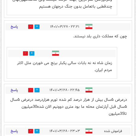
چندقطبی باتعامل بدون جنگ درجهان هستیم
پاسخ
۲۲:۲۱ - ۱۴۰۱/۰۳/۲۸
12
9
چون که مملکت داری بلد نیستند.
0
0
زمان شاه نه نه بابات سالی یکبار برنج می خوردن مثل اکثر
مردم ایران.
پاسخ
۲۲:۴۵ - ۱۴۰۱/۰۳/۲۸
2
3
درعرض ۵سال بیش از هزار درصد کم شده تورم هزاردرصد درعرض ۵سال
۵سال قبل آپارتمان محله ما بود متری دوونیم الان شده30میلیون
تا35میلیون
پاسخ
فراموش شده
۲۳:۰۳ - ۱۴۰۱/۰۳/۲۸
1
8