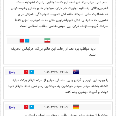
امام علی میفرمایند درجامعه ای که حدودالهی رعایت نشودبه سمت
فقرمیرودالان به نظرم اولویت کم کردن سودوام های بانکی وهرمسئولی
که شفافیت مالی نمیکند خانه اش تخریب شودزندگی اشرافی برای
کشوری که داعیه ی عدل داردباهرتیپی حتی به ظاهرحزب اللهی فقط
سرعت گیرومستهلک کردن این موتورمقدس انقلاب اسلامی است
0
0
باید مواظب بود بعد از رحلت این عالم بزرگ، حرفهاش تحریف
نشه.
پاسخ
۲۲:۰۸ - ۱۴۰۱/۰۳/۲۸
0
9
با وجود این تورم و گرانی و بی انصافی خیلی از مردم توقع برکت نباید
داشته باشند مردم .مردم خودشون به خودشون رحم نمی کنند ،توقع دارند
دولت و آمریکا بهشون رحم کنه.
پاسخ
۲۲:۰۹ - ۱۴۰۱/۰۳/۲۸
16
10
برکت را از سفره مردم بردید . باقی ، حرف بی اساس است ..