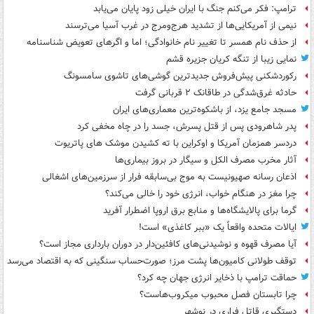
ترامپ: فکر می‌کنم جنگ با ایران خیلی زود پایان می‌یابد
نیمی از آمریکایی‌ها از تشدید هرج‌ومرج در غرب آسیا می‌ترسند
از حذف نام همسر تا تغییر نام خانوادگی؛ اما و اگرهای تعویض شناسنامه
نمایی زیبا از تنگه کریان جزیره قشم
رکوردشکنی پیش‌فروش جدیدترین گوشی‌های تاشوی سامسونگ
حادثه غرق‌شدگی در طاقانک ۲ قربانی گرفت
مسجد جامع یزد، از باشکوه‌ترین معماری‌های ایران
پدر شاهرودی پس از قتل پسرش، جسد را در چاه مخفی کرد
دردسر همزمان آمریکا و اوکراین با ته کشیدن موشک های پاتریوت
آثار مخرب مصرف الکل و سیگار در بروز بیماری‌ها
اذعان رسانه صهیونیست به موج بی‌سابقه فرار از سرزمین‌های اشغالی
چرا مغز در هنگام خواب، انرژی خود را خالی می‌کند؟
گرما برای پالایشگاه‌ها و منابع برق اروپا اضطرار آفرید
ایالات متحده واقعاً یک «ببر کاغذی» است!
آیا مصرف قهوه و نوشیدنی‌های کافئین‌دار در دوران بارداری مجاز است؟
توقف طولانی کامیون‌ها پشت مرز؛ صورت‌حساب سنگینی که به اقتصاد می‌رسد
حماقت ترامپ با ذخایر انرژی جهان چه کرد؟
چرا تابستان فصل محبوب میکروب‌هاست؟
دستگیری قاتل فراری در نوشهر