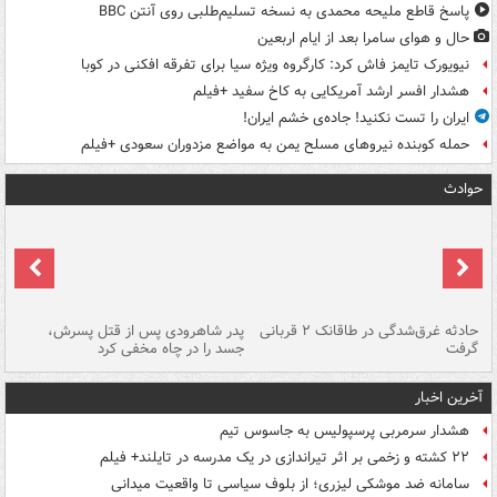
پاسخ قاطع ملیحه محمدی به نسخه تسلیم‌طلبی روی آنتن BBC
حال و هوای سامرا بعد از ایام اربعین
نیویورک تایمز فاش کرد: کارگروه ویژه سیا برای تفرقه افکنی در کوبا
هشدار افسر ارشد آمریکایی به کاخ سفید +فیلم
ایران را تست نکنید! جاده‌ی خشم ایران!
حمله کوبنده نیروهای مسلح یمن به مواضع مزدوران سعودی +فیلم
حوادث
شته
حادثه غرق‌شدگی در طاقانک ۲ قربانی
پدر شاهرودی پس از قتل پسرش،
دس
گرفت
جسد را در چاه مخفی کرد
آخرین اخبار
هشدار سرمربی پرسپولیس به جاسوس تیم
۲۲ کشته و زخمی بر اثر تیراندازی در یک مدرسه در تایلند+ فیلم
سامانه ضد موشکی لیزری؛ از بلوف سیاسی تا واقعیت میدانی