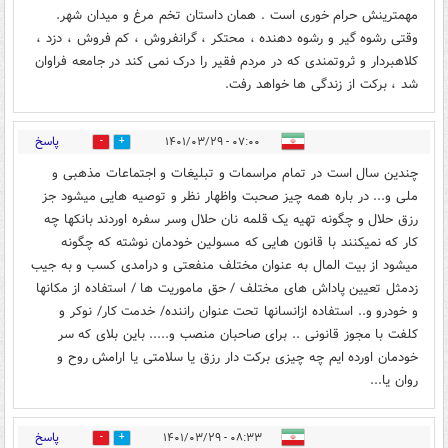
مهمترینش حرام خوری است . همان داستان تخم مرغ و میدان شهر.
وقتی رشوه گیر و رشوه دهنده ، محتکر ، گرانفروش ، کم فروش ، دزد ،
کلاهبردار و ثروتمندی که در مردم فقیر را درک نمی کند در جامعه فراوان
شد ، برکت از زندگی ها خواهد رفت.
پاسخ
۰۷:۰۰ - ۱۴۰۱/۰۳/۲۹
0
2
چندین سال است در تمام مراسمات و تبلیغات و اجتماعات مذهبی و
ملی و... در باره همه چیز صحبت واظهار نظر و توصیه هایی میشود جز
رزق حلال و چگونه تهیه یک قلمه نان حلال وسر سفره اوردند بانکها چه
کار که نمیکنند با قانون هایی که مسولین خودمان نوشته که چگونه
میشود از بیت المال به عنوان مختلف منفعتی و درامدی کسب و به جیب
زدمثل تعیین پاداش های مختلف / حق ماموریت ها / استفاده از مکانها
و خودرو و.. استفاده ازانسانها تحت عنوان راننده/ خدمت کار/ نوکر و
کلفت با مجوز قانونی .. برای صاحبان منصب و..... باین بلای که سر
خودمان اورده ایم چه چیزی برکت دار رزق یا سلامتی یا ارامش روح و
روان یا...
پاسخ
۰۸:۳۳ - ۱۴۰۱/۰۳/۲۹
3
1