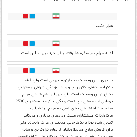
11
3
هزار مثبت
0
7
لقمه حرام سر سفره ها رفته. باقی حرف بی اساس است
0
4
بسیاری ازاین وضعیت بخاطرتورم جهانی است ولی قطعا
بانکهاباسودهای کلان روی وام ها وزندگی اشرافی مسئولین
دخیل دراین وضعیت است ولی درزمان ستم شاهی مردم
درحلبی ابادهاحتی درپایتخت زندگی میکردند وجشنهای 2500
ساله ی شاهنشاهی دهن کجی به مردم بودوایران به
مرکزواردات مستشاران مست ودزدهای درباری وامریکایی
تبدیل شده بودامریکاهرجایی میایدبرای غرات وایجادناامنی
برای فروش سلاح میایدازویتنام تاالعان دراوکراین ورسانه
ومزدورانش هم دراین جهت حرکت میکنند ولی شاهدظهورجهان