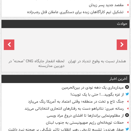
مقصد جدید پسر زیدان
تشکیل تیم کارآگاهان زبده برای دستگیری عاملان قتل رجب‌زاده
حوادث
ای
هشدار نسبت به وفوع تندباد در تهران
لحظه انفجار جایگاه CNG "صحنه" در
دس
دوربین مداربسته
ات
آخرین اخبار
میدان‌داری یک دهه نودی در بین‌الحرمین
از غزه بگویید...! حتی با یک توییت!
جنگ تاج و تخت در منطقه؛ وقتی اعتماد به آمریکا رنگ می‌بازد
رسانه عبری: نتانیاهو دست به رفتارهای انتحاری انتخاباتی می‌زند
از مظلوم‌نمایی براندازها تا افشای دروغ مراد ویسی
حملات توپخانه‌ای رژیم صهیونیستی به جنوب لبنان
صفار هرندی: تشییع تاریخی رهبر انقلاب تاثیر شگرفی بر صحنه نبرد داشت