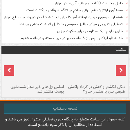
دلیل مخالفت AFC با میزبانی آبی‌ها در عراق
سخنگوی ارتش: نظم ایرانی حاکم بر تنگه غیرقابل بازگشت است
هشدار الموسوی درباره توطئه آمریکا برای ایجاد شکاف در نیروهای مسلح عراق
تعطیلی تدریجی مراکز دیالیز خصوصی به دلیل انباشت بدهی بیمه‌ها
خاویر باردم؛ یک ستاره در برابر سکوت جهان
خدمه ناو لینکلن: پس از ۸ ماه حضور در دریا خسته و درمانده‌ شدیم
سلامت
تنگی انگشتر و کفش در گرما؛ واکنش
اسامی ژل‌های غیر مجاز شستشوی
مر
طبیعی بدن یا هشدار جدی؟
پوست منتشر شد
نسخه دسکتاپ
کليه حقوق اين سايت متعلق به پایگاه خبري-تحليلي مشرق نيوز می باشد و
استفاده از مطالب آن با ذکر منبع بلامانع است.