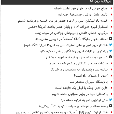
پربازدیدترین ها
مداح جوانی که در خون خود غلتید +فیلم
تأیید ربایش و قتل حمیدرضا رجب‌زاده
خدمه ناو لینکلن: پس از ۸ ماه حضور در دریا خسته و درمانده‌ شدیم
استقرار انبوه «دی‌اف‑۱۷» و پایان عصر پدافند آمریکا +عکس
درگیری اعضای داعش و نیروهای جولانی در سیده زینب
لحظه انفجار جایگاه CNG "صحنه" در دوربین مداربسته
هشدار دبیر شورای عالی امنیت ملی به امریکا درباره تنگه هرمز
پزشکیان: جنایات امروز واشنگتن را هم محکوم کنید
تصاویر دیده‌ نشده از دو فرمانده شهید موشکی
جزئیات جدید از نفتکش منفجر شده در هرمز
بیانیه سپاه پاسداران به مناسبت روز خبرنگار
"سوپر ال‌نینو"در راه است؟
پالایشگاه سیزران منفجر شد
فارن افرز: جنگ با ایران یک فاجعه است
پاکستان: باید در برابر اسرائیل متحد شویم
حتی اوکراین هم به ترکیه حمله کرد
پاسخ معنادار هوافضای سپاه به تهدیدات آمریکایی‌ها
هشدار ارشدترین ژنرال آمریکا درباره محدودیت‌های نظامی علیه ایران