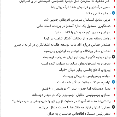
آغاز تحقیقات سازمان ملل درباره جاسوسی کارمندش برای اسرائیل
مسیر درآمدزایی فراموش شده لیگ برتری‌ها
پیمان دفاعی مکه!
مربی سابق استقلال سرمربی آفریقای جنوبی شد
دستگیری مسئول یک اداره آستارا در پرونده فساد مالی
مجتبی جباری تیم جدیدش را انتخاب کرد
روایت رسانه عبری از دخالت آشکار ترامپ در کوبا
هشدار حماس درباره اقدامات توسعه طلبانه اشغالگران در کرانه باختری
احتمال سفر ویتکاف و کوشنر به اوکراین و روسیه
جان دوباره نگین فیروزه ای ایران «دریاچه ارومیه»
سرطان به استخوان‌های «بایدن» سرایت کرده است
پیروزی قاطع چلسی برابر میلان +فیلم
مهاجم پرسپولیس به پیکان پیوست
ترامپ، مرتکب جنایت جنگی شده است
دیدار دوستانه اما جدی؛ اینتر ۲- یوونتوس ۱ +فیلم
تساوی پرسپولیس مقابل الومینیوم اراک در دیدار دوستانه
پشت‌پرده مداخله آمریکا در حمایت از یِن ژاپن؛ خیرخواهی یا خودخواهی؟
همتی: کنترل ترازنامه بانک‌ها با جدیت دنبال می‌شود
سفر رئیس دستگاه اطلاعاتی عربستان به عراق