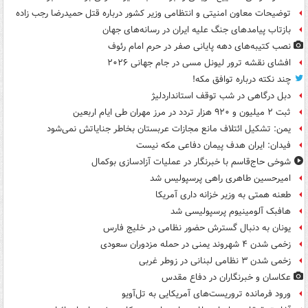
توضیحات معاون امنیتی و انتظامی وزیر کشور درباره قتل حمیدرضا رجب زاده
بازتاب پیامدهای جنگ علیه ایران در رسانه‌های جهان
نصب کتیبه‌های دهه پایانی صفر در حرم امام رئوف
افشای نقشه ترور لیونل مسی در جام جهانی ۲۰۲۶
چند نکته درباره توافق مکه!
دبل درگاهی در شب توقف استانداردلیژ
ثبت ۲ میلیون و ۹۲۰ هزار تردد در مرز مهران طی ایام اربعین
یمن: تشکیل ائتلاف مانع مجازات عربستان بخاطر جنایاتش نمی‌شود
فیدان: ایران هدف پیمان دفاعی مکه نیست
شوخی حاج‌قاسم با خبرنگار در عملیات آزادسازی بوکمال
امیرحسین طاهری راهی پرسپولیس شد
طعنه همتی به وزیر خزانه داری آمریکا
هافبک آلومینیوم پرسپولیسی شد
یونان به دنبال گسترش حضور نظامی در خلیج فارس
زخمی شدن ۴ شهروند یمنی در حمله مزدوران سعودی
زخمی شدن ۳ نظامی لبنانی در زوطر غربی
عکاسان و خبرنگاران در دفاع مقدس
ورود فرمانده تروریست‌های آمریکایی به تل‌آویو