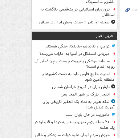
تاشوی سامسونگ
دروازه‌بان اسپانیایی در یک‌قدمی بازگشت به
استقلال
صحنه ای نادر از حیات وحش ایران در سبلان
آخرین اخبار
ترامپ و نتانیاهو جنایتکار جنگی هستند!
میزبانی استقلال در آسیا به امارات می‌رسد؟
سامانه موشکی پاتریوت چیست و چرا ذخایر آن
رو به اتمام است؟
امنیت خلیج فارس باید به دست کشورهای
منطقه تأمین شود
بارش باران در فاروج خراسان شمالی
انفجار بزرگ در شهر المخا یمن
تنگه هرمز به نماد یک تحقیر تاریخی برای
آمریکا تبدیل شد!
ماموریت در حال پایان است!
۲۰ حمله رژیم صهیونیستی به درعا و قنیطره در
یک هفته
خیزش مردم لبنان علیه دولت سازشکار و خائن