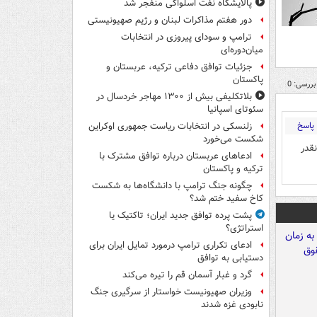
پالایشگاه نفت اسلواکی منفجر شد
دور هفتم مذاکرات لبنان و رژیم صهیونیستی
ترامپ و سودای پیروزی در انتخابات
میان‌دوره‌ای
جزئیات توافق دفاعی ترکیه، عربستان و
پاکستان
بررسی: 0
بلاتکلیفی بیش از ۱۳۰۰ مهاجر خردسال در
سئوتای اسپانیا
پاسخ
زلنسکی در انتخابات ریاست جمهوری اوکراین
شکست می‌خورد
قدر
ادعاهای عربستان درباره توافق مشترک با
ترکیه و پاکستان
چگونه جنگ ترامپ با دانشگاه‌ها به شکست
کاخ سفید ختم شد؟
پشت پرده توافق جدید ایران؛ تاکتیک یا
استراتژی؟
ادعای تکراری ترامپ درمورد تمایل ایران برای
دستیابی به توافق
گرد و غبار آسمان قم را تیره می‌کند
وزیران صهیونیست خواستار از سرگیری جنگ
نابودی غزه شدند