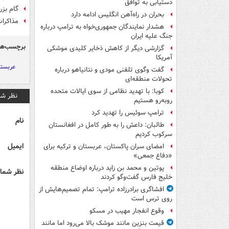
دستیابی به توافق
گام بز
بحران در راه‌آهن انگلیس ادامه دارد
مذاکرات
هشدار نمایندگان جمهوری‌خواه به ترامپ درباره
جنگ علیه ایران
برچسب‌ها
گزارشی دیگر از کاهش ذخایر کلیدی موشکی
آمریکا
عربست
گفت وگوی تلفنی مودی و نتانیاهو درباره
تحولات منطقه‌ای
کوبا: با تهدید نظامی از سوی ایالات متحده
نظر شم
روبه‌رو هستیم
ترامپ سوئیس را تهدید کرد
نام
طالبان: داعش را به طور کامل در افغانستان
سرکوب کردیم
ایمیل
امضای سران پاکستان، عربستان و ترکیه برای
«دفاع جمعی»
پوتین و محمد بن زاید درباره اوضاع منطقه
نظر شما 
خلیج فارس گفت‌وگو کردند
افشاگری برادرزاده ترامپ: تمام تصمیم‌هایش از
روی ترس است
وقوع انفجار مهیب در مسکو
قیمت بنزین مانند موشک بالا می‌رود اما مانند