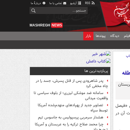
RSS
آرشیو
تماس با ما
دربارهٔ ما
MASHREGH
NEWS
یلم
دیدگاه
پیوندها
بازار
اپ
پربازدیدترین ها
طقه
پدر شاهرودی پس از قتل پسرش، جسد را در
چاه مخفی کرد
سامانه ضد موشکی لیزری؛ از بلوف سیاسی تا
واقعیت میدانی
ی «فیصل
تصاویر جدید از پهپادهای منهدم‌شده آمریکا
توسط سپاه
یت آن در
هشدار سرمربی پرسپولیس به جاسوس تیم
چرا محمد صلاح ترکیه را به عربستان و آمریکا
ترجیح داد