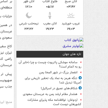
بر اساس
اذان صبح
طلوع آفتاب
اذان ظهر
۱۲:۱۰
۰۵:۱۷
۰۳:۴۲
منطقه‌ای
جزئیات ب
غروب خورشید
اذان مغرب
نیمه‌شب شرعی
در همین 
۲۳:۲۲
۱۹:۲۳
۱۹:۰۳
عربستان 
سعودی و 
کاخ سفید
تیران نیز
تازه های جهان
راضی کند
سامانه موشکی پاتریوت چیست و چرا ذخایر آن
عربستان س
رو به اتمام است؟
انفجار بزرگ در شهر المخا یمن
پیش تر ی
تنگه هرمز به نماد یک تحقیر تاریخی برای
صهیونیست
آمریکا تبدیل شد!
جذب سرما
شکاف‌های عمیق در اسرائیل!
هشدار مقام ارشد یمن به عربستان سعودی
اردوغان: توافقنامه مکه پذیرای مشارکت
منبع: ایرنا
کشورهای دوست است