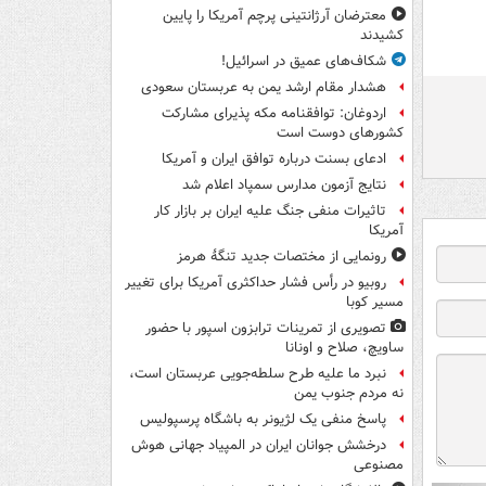
معترضان آرژانتینی پرچم آمریکا را پایین
کشیدند
شکاف‌های عمیق در اسرائیل!
هشدار مقام ارشد یمن به عربستان سعودی
اردوغان: توافقنامه مکه پذیرای مشارکت
کشورهای دوست است
ادعای بسنت درباره توافق ایران و آمریکا
نتایج آزمون مدارس سمپاد اعلام شد
تاثیرات منفی جنگ علیه ایران بر بازار کار
آمریکا
رونمایی از مختصات جدید تنگۀ هرمز
روبیو در رأس فشار حداکثری آمریکا برای تغییر
مسیر کوبا
تصویری از تمرینات ترابزون اسپور با حضور
ساویچ، صلاح و اونانا
نبرد ما علیه طرح سلطه‌جویی عربستان است،
نه مردم جنوب یمن
پاسخ منفی یک لژیونر به باشگاه پرسپولیس
درخشش جوانان ایران در المپیاد جهانی هوش
مصنوعی