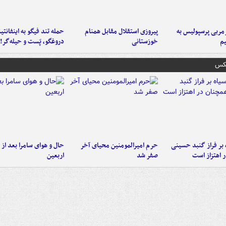
ربی پرسپولیس به
پیروزی استقلال مقابل همنام
حمله تند فیگو به اینفانتین
م
خوزستانی
دروغگو، پَست‌ و حیله‌گر!
عکس
 بر فراز گنبد حسینی
حرم امیرالمومنین محیای آخر
حال و هوای سامرا بعد از ا
 اهتزاز است
صفر شد
اربعین