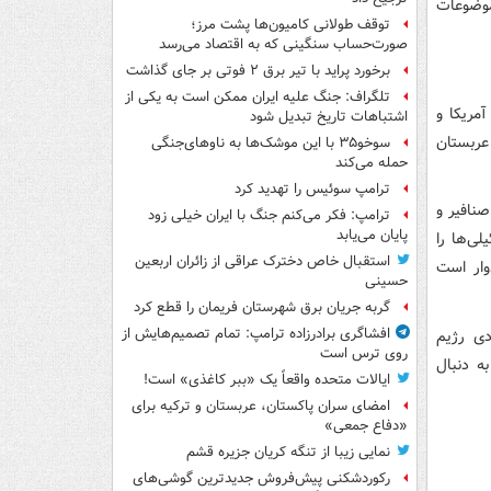
وضوعات
توقف طولانی کامیون‌ها پشت مرز؛
صورت‌حساب سنگینی که به اقتصاد می‌رسد
برخورد پراید با تیر برق ۲ فوتی بر جای گذاشت
تلگراف: جنگ علیه ایران ممکن است به یکی از
مریکا و
اشتباهات تاریخ تبدیل شود
عربستان
سوخو۳۵ با این موشک‌ها به ناوهای‌جنگی
حمله می‌کند
ترامپ سوئیس را تهدید کرد
نافیر و
ترامپ: فکر می‌کنم جنگ با ایران خیلی زود
پایان می‌یابد
لی‌ها را
استقبال خاص دخترک عراقی از زائران اربعین
وار است
حسینی
گربه جریان برق شهرستان فریمان را قطع کرد
افشاگری برادرزاده ترامپ: تمام تصمیم‌هایش از
دی رژیم
روی ترس است
ه دنبال
ایالات متحده واقعاً یک «ببر کاغذی» است!
امضای سران پاکستان، عربستان و ترکیه برای
«دفاع جمعی»
نمایی زیبا از تنگه کریان جزیره قشم
رکوردشکنی پیش‌فروش جدیدترین گوشی‌های