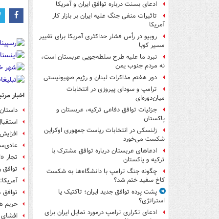
ادعای بسنت درباره توافق ایران و آمریکا
تاثیرات منفی جنگ علیه ایران بر بازار کار
آمریکا
روبیو در رأس فشار حداکثری آمریکا برای تغییر
مسیر کوبا
نبرد ما علیه طرح سلطه‌جویی عربستان است،
نه مردم جنوب یمن
دور هفتم مذاکرات لبنان و رژیم صهیونیستی
ترامپ و سودای پیروزی در انتخابات
اخبار مرتب
میان‌دوره‌ای
جزئیات توافق دفاعی ترکیه، عربستان و
داستان 
پاکستان
استقبال
زلنسکی در انتخابات ریاست جمهوری اوکراین
افزایش 
شکست می‌خورد
عادی‌سا
ادعاهای عربستان درباره توافق مشترک با
تجار «ا
ترکیه و پاکستان
توافق ر
چگونه جنگ ترامپ با دانشگاه‌ها به شکست
کاخ سفید ختم شد؟
آمریکا:
پشت پرده توافق جدید ایران؛ تاکتیک یا
توافق 
استراتژی؟
حریم ه
ادعای تکراری ترامپ درمورد تمایل ایران برای
افشای 