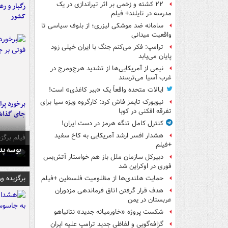
۲۲ کشته و زخمی بر اثر تیراندازی در یک
رگبار و رع
مدرسه در تایلند+ فیلم
کشور
سامانه ضد موشکی لیزری؛ از بلوف سیاسی تا
واقعیت میدانی
ترامپ: فکر می‌کنم جنگ با ایران خیلی زود
پایان می‌یابد
نیمی از آمریکایی‌ها از تشدید هرج‌ومرج در
غرب آسیا می‌ترسند
ایالات متحده واقعاً یک «ببر کاغذی» است!
نیویورک تایمز فاش کرد: کارگروه ویژه سیا برای
تفرقه افکنی در کوبا
جای گذا
کنترل کامل تنگه هرمز در دست ایران!
هشدار افسر ارشد آمریکایی به کاخ سفید
فیلم برگزی
+فیلم
بوسه‌ پ
دبیرکل سازمان ملل باز هم خواستار آتش‌بس
فوری در اوکراین شد
برگزیده و
حمایت هلندی‌ها از مظلومیت فلسطین +فیلم
هدف قرار گرفتن اتاق‌ فرماندهی مزدوران
عربستان در یمن
شکست پروژه «خاورمیانه جدید» نتانیاهو
گزافه‌گویی و لفاظی جدید ترامپ علیه ایران