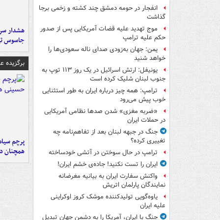
انفجار در حومه دمشق چند کشته و زخمی برجا
گذاشت
موج تهدید علیه قضات آمریکایی پس از صدور
هشدار سرم
حکم علیه ترامپ
جاسوس تی
یمن: جهان به‌زودی صدای ناله سعودی‌ها را
خواهد شنید
برگزیده 
یونیفل: ارتش اسرائیل در یک روز ۱۱۳ توپ به
جنوب لبنان شلیک کرده است
ترامپ: همه چیز درباره ایران به طور استثنایی
خوب پیش می‌رود
«ضربه مغزی» شدن صدها نظامی آمریکایی
در حملات ایران
جنگ در جبهه لبنان بعد از تفاهم‌نامه چه
پرچم سیاه
تغییری کرده؟
همچنان در
ترامپ در حال سوختن در آتشی خودساخته
ایران را تست نکنید! جاده‌ی خشم ایران!
واکنش سفارت ایران به بیانیه مغرضانه
نمایندگان پارلمان اتریش
یاوه‌گویی تولیدکننده موشک کروز اوکراینی
علیه ایران
جنگ با ایران، آمریکا را به دشمن جهان تبدیل