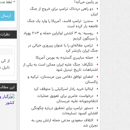
پر پایین می‌آید!
*
لطفا عدد م
دو راهی دردناک ترامپ برای خروج از جنگ
ایران
سندرز: ترامپ فاسد، آمریکا را وارد یک جنگ
فاجعه بار کرده است
روسیه: به ۳ کشتی اوکراین حمله و ۲۰۳ پهپاد
نظرات
را سرنگون کردیم
ترامپ مقاله‌ای را با عنوان پیروزی خیالی در
جنگ ایران بازنشر کرد
حمله سایبری گسترده به بورس آمریکا
از کی 
تلگراف: جنگ علیه ایران ممکن است به یکی از
ذلیل ش
اشتباهات تاریخ تبدیل شود
امضای توافق دفاعی بین عربستان، ترکیه و
پاکستان
این مطالب
ایتالیا خرید رادار اسرائیلی را متوقف کرد
درخواست عامری برای تعویق عملیات
انتقام‌جویانه علیه عربستان
دستور ترامپ برای تحقیق درباره چگونگی
افشای کمبود تسلیحات
ائتلاف سعودی مدعی حمله ارتش یمن به
نجران شد