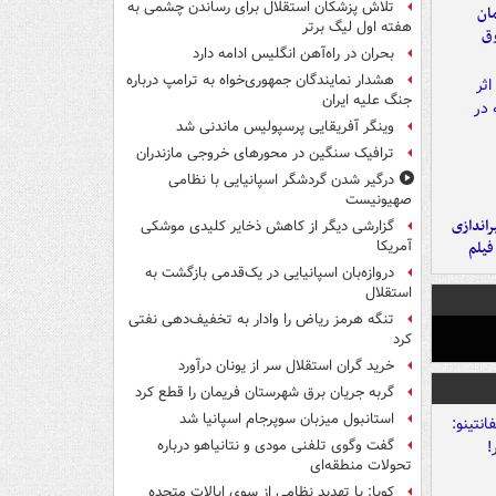
تلاش پزشکان استقلال برای رساندن چشمی به
مان
هفته اول لیگ برتر
وق
بحران در راه‌آهن انگلیس ادامه دارد
هشدار نمایندگان جمهوری‌خواه به ترامپ درباره
جنگ علیه ایران
وینگر آفریقایی پرسپولیس ماندنی شد
ترافیک سنگین در محورهای خروجی مازندران
درگیر شدن گردشگر اسپانیایی با نظامی
صهیونیست
یراندازی
گزارشی دیگر از کاهش ذخایر کلیدی موشکی
فیلم
آمریکا
دروازه‌بان اسپانیایی در یک‌قدمی بازگشت به
استقلال
تنگه هرمز ریاض را وادار به تخفیف‌دهی نفتی
کرد
خرید گران استقلال سر از یونان درآورد
گربه جریان برق شهرستان فریمان را قطع کرد
استانبول میزبان سوپرجام اسپانیا شد
گفت وگوی تلفنی مودی و نتانیاهو درباره
تحولات منطقه‌ای
کوبا: با تهدید نظامی از سوی ایالات متحده