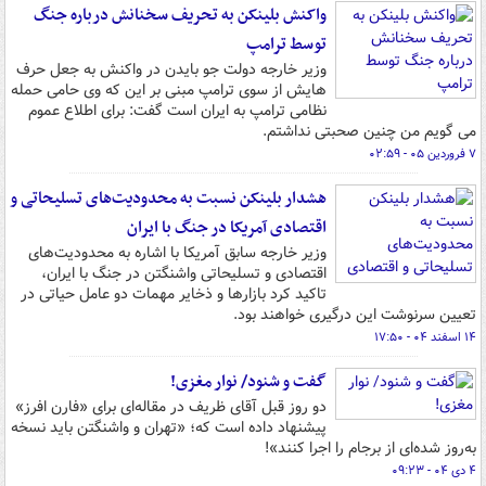
واکنش بلینکن به تحریف سخنانش درباره جنگ
توسط ترامپ
وزیر خارجه دولت جو بایدن در واکنش به جعل حرف
هایش از سوی ترامپ مبنی بر این که وی حامی حمله
نظامی ترامپ به ایران است گفت: برای اطلاع عموم
می گویم من چنین صحبتی نداشتم.
۷ فروردین ۰۵ - ۰۲:۵۹
هشدار بلینکن نسبت به محدودیت‌های تسلیحاتی و
اقتصادی آمریکا در جنگ با ایران
وزیر خارجه سابق آمریکا با اشاره به محدودیت‌های
اقتصادی و تسلیحاتی واشنگتن در جنگ با ایران،
تاکید کرد بازارها و ذخایر مهمات دو عامل حیاتی در
تعیین سرنوشت این درگیری خواهند بود.
۱۴ اسفند ۰۴ - ۱۷:۵۰
گفت و شنود/ نوار مغزی!
دو روز قبل آقای ظریف در مقاله‌ای برای «فارن افرز»
پیشنهاد داده است که؛ «‌تهران و واشنگتن باید نسخه
به‌روز شده‌ای از برجام را اجرا کنند»!
۴ دی ۰۴ - ۰۹:۲۳