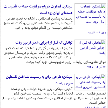
بلینکن: قضاوت درباره موفقیت حمله به تأسیسات
هسته‌ای ایران زود است
دیپلمات پیشین آمریکایی با اشاره به تجاوز نظامی
آمریکا علیه تاسیسات هسته‌ای ایران، گفت که هنوز
مشخص نیست این اقدام موفق بوده یا خیر.
۱ دی ۰۴ - ۰۸:۵۲
توافقی که قبل از اجرایی شدن از بین رفت
«تایمز اسرائیل» در گزارشی ادعا کرد که دولت «جو
بایدن» رئیس‌جمهور وقت آمریکا و عربستان سعودی
در تابستان ۲۰۲۳ سندی درباره بخش فلسطینی
توافق عادی‌سازی روابط با رژیم صهیونیستی تهیه کرده بودند.
۱۴ آذر ۰۴ - ۲۱:۴۷
بلینکن: طرحی برای به رسمیت شناختن فلسطین
ضروری است
آنتونی بلینکن، وزیر خارجه دولت بایدن نوشت:
تصمیم فرانسه، بریتانیا، کانادا و استرالیا برای به رسمیت شناختن کشور
فلسطین در ماه سپتامبر، از نظر اخلاقی درست است و نشان دهنده یک اجماع
جهانی است.
۲۲ مرداد ۰۴ - ۱۰:۴۲