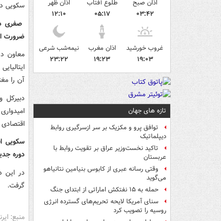
اذان صبح
طلوع آفتاب
اذان ظهر
سکویی دبی
۱۲:۱۰
۰۵:۱۷
۰۳:۴۲
صفری در 
ضرورت است
غروب خورشید
اذان مغرب
نیمه‌شب شرعی
معاون دی
۲۳:۲۲
۱۹:۲۳
۱۹:۰۳
ایتالیایی
آن را مغت
دبیرکل و
امیدواری
تازه های جهان
اقتصادی ر
توافق پرو و مکزیک بر سر ازسرگیری روابط
دیپلماتیک
سکویی اف
تاکید نخست‌وزیر عراق بر تقویت روابط با
دوره جدی
عربستان
وقتی رسانه عبری از کابوس بنیامین نتانیاهو
در این د
می‌گوید
گرفت.
حمله به ۱۵ نفتکش‌ اماراتی از ابتدای جنگ
سنای آمریکا لایحه تحریم‌های گسترده انرژی
روسیه را تصویب کرد
منبع: ایرنا