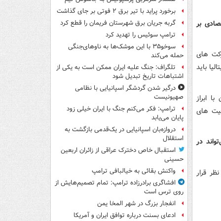
برخورد پراید با تیر برق ۲ فوتی بر جای گذاشت
صادی بر
گربه جریان برق شهرستان فریمان را قطع کرد
ترامپ سوئیس را تهدید کرد
سوخو۳۵ با این موشک‌ها به ناوهای‌جنگی
رکت های
حمله می‌کند
لیا باید
تلگراف: جنگ علیه ایران ممکن است به یکی از
اشتباهات تاریخ تبدیل شود
درگیر شدن گردشگر اسپانیایی با نظامی
صهیونیست
ا ابراز
ترامپ: فکر می‌کنم جنگ با ایران خیلی زود
فیت های
پایان می‌یابد
دروازه‌بان اسپانیایی در یک‌قدمی بازگشت به
استقلال
واند در
استقبال خاص دخترک عراقی از زائران اربعین
حسینی
واکنش بقائی به خیالبافی ترامپ
ظر قرار
افشاگری برادرزاده ترامپ: تمام تصمیم‌هایش از
روی ترس است
انفجار بزرگ در شهر المخا یمن
ادعای بسنت درباره توافق ایران و آمریکا