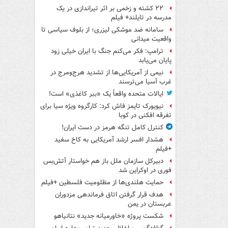
۲۲ کشته و زخمی بر اثر تیراندازی در یک
مدرسه در تایلند+ فیلم
سامانه ضد موشکی لیزری؛ از بلوف سیاسی تا
واقعیت میدانی
ترامپ: فکر می‌کنم جنگ با ایران خیلی زود
پایان می‌یابد
نیمی از آمریکایی‌ها از تشدید هرج‌ومرج در
غرب آسیا می‌ترسند
ایالات متحده واقعاً یک «ببر کاغذی» است!
نیویورک تایمز فاش کرد: کارگروه ویژه سیا برای
تفرقه افکنی در کوبا
کنترل کامل تنگه هرمز در دست ایران!
هشدار افسر ارشد آمریکایی به کاخ سفید
+فیلم
دبیرکل سازمان ملل باز هم خواستار آتش‌بس
فوری در اوکراین شد
حمایت هلندی‌ها از مظلومیت فلسطین +فیلم
هدف قرار گرفتن اتاق‌ فرماندهی مزدوران
عربستان در یمن
شکست پروژه «خاورمیانه جدید» نتانیاهو