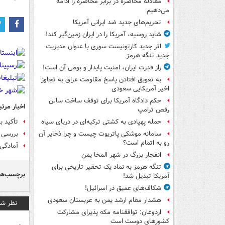
معادله محاصره در برابر محاصره را ادامه
می‌دهیم
تحریم‌های جدید ضد ایرانی آمریکا
شاید روسیه، آمریکا را در ایران زمین‌گیر کند!
اثر جدید کارتونیست سوری با عنوان مدیریت
جدید تنگه هرمز
راز قدرت ایران، امنیت پایدار و بومی آن است!
به تعویق افتادن پاسخ مقاومت عراق به تجاوز
اخیر آمریکایی سعودی
حکم دادگاه آمریکا برای توقف ساخت سالن
اخبار مرتب
رقص ترامپ
تأکید ب
حمله پهپادی به کشتی ترکیه‌ای در دریای سیاه
بررسی 
سامانه موشکی پاتریوت چیست و چرا ذخایر آن
رو به اتمام است؟
آمادگی 
انفجار بزرگ در شهر المخا یمن
تنگه هرمز به نماد یک تحقیر تاریخی برای
برچسب‌ها
آمریکا تبدیل شد!
شکاف‌های عمیق در اسرائیل!
هشدار مقام ارشد یمن به عربستان سعودی
نظر شم
اردوغان: توافقنامه مکه پذیرای مشارکت
کشورهای دوست است