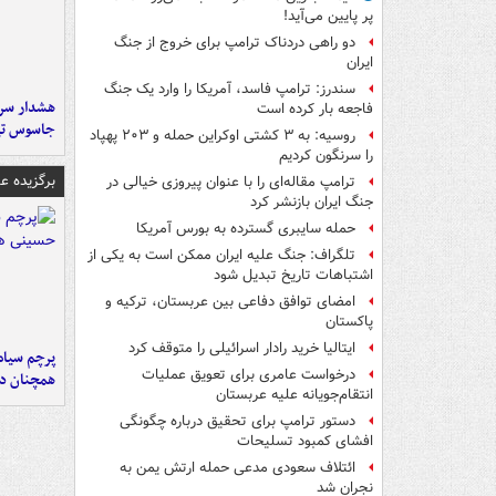
پر پایین می‌آید!
دو راهی دردناک ترامپ برای خروج از جنگ
ایران
سندرز: ترامپ فاسد، آمریکا را وارد یک جنگ
هشدار سرم
فاجعه بار کرده است
جاسوس تی
روسیه: به ۳ کشتی اوکراین حمله و ۲۰۳ پهپاد
را سرنگون کردیم
برگزیده 
ترامپ مقاله‌ای را با عنوان پیروزی خیالی در
جنگ ایران بازنشر کرد
حمله سایبری گسترده به بورس آمریکا
تلگراف: جنگ علیه ایران ممکن است به یکی از
اشتباهات تاریخ تبدیل شود
امضای توافق دفاعی بین عربستان، ترکیه و
پاکستان
ایتالیا خرید رادار اسرائیلی را متوقف کرد
پرچم سیاه
درخواست عامری برای تعویق عملیات
همچنان در
انتقام‌جویانه علیه عربستان
دستور ترامپ برای تحقیق درباره چگونگی
افشای کمبود تسلیحات
ائتلاف سعودی مدعی حمله ارتش یمن به
نجران شد