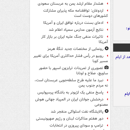
هشدار مقام ارشد یمن به عربستان سعودی
اردوغان: توافقنامه مکه پذیرای مشارکت
کشورهای دوست است
ادعای بسنت درباره توافق ایران و آمریکا
و:
نتایج آزمون مدارس سمپاد اعلام شد
تاثیرات منفی جنگ علیه ایران بر بازار کار
آمریکا
رونمایی از مختصات جدید تنگۀ هرمز
روبیو در رأس فشار حداکثری آمریکا برای تغییر
مسیر کوبا
تصویری از تمرینات ترابزون اسپور با حضور
ساویچ، صلاح و اونانا
نبرد ما علیه طرح سلطه‌جویی عربستان است،
نه مردم جنوب یمن
پاسخ منفی یک لژیونر به باشگاه پرسپولیس
یام
درخشش جوانان ایران در المپیاد جهانی هوش
مصنوعی
پالایشگاه نفت اسلواکی منفجر شد
دور هفتم مذاکرات لبنان و رژیم صهیونیستی
ترامپ و سودای پیروزی در انتخابات