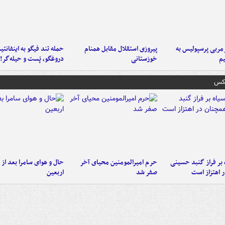
ربی پرسپولیس به
پیروزی استقلال مقابل همنام
حمله تند فیگو به اینفانتین
م
خوزستانی
دروغگو، پَست‌ و حیله‌گر!
عکس
 بر فراز گنبد حسینی
حرم امیرالمومنین محیای آخر
حال و هوای سامرا بعد از ا
 اهتزاز است
صفر شد
اربعین