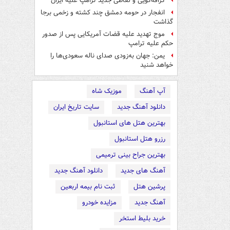
گزافه‌گویی و لفاظی جدید ترامپ علیه ایران
انفجار در حومه دمشق چند کشته و زخمی برجا
گذاشت
موج تهدید علیه قضات آمریکایی پس از صدور
حکم علیه ترامپ
یمن: جهان به‌زودی صدای ناله سعودی‌ها را
خواهد شنید
آپ آهنگ
موزیک شاه
دانلود آهنگ جدید
سایت تاریخ ایران
بهترین هتل های استانبول
رزرو هتل استانبول
بهترین جراح بینی ترمیمی
آهنگ های جدید
دانلود آهنگ جدید
پرشین هتل
ثبت نام بیمه اربعین
آهنگ جدید
مزایده خودرو
خرید بلیط استخر