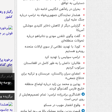
دستیابی به توافق
بحران در راه‌آهن انگلیس ادامه دارد
رگبار و رع
هشدار نمایندگان جمهوری‌خواه به ترامپ درباره
کشور
جنگ علیه ایران
گزارشی دیگر از کاهش ذخایر کلیدی موشکی
آمریکا
گفت وگوی تلفنی مودی و نتانیاهو درباره
تحولات منطقه‌ای
کوبا: با تهدید نظامی از سوی ایالات متحده
روبه‌رو هستیم
ترامپ سوئیس را تهدید کرد
طالبان: داعش را به طور کامل در افغانستان
جای گذا
سرکوب کردیم
امضای سران پاکستان، عربستان و ترکیه برای
فیلم برگزی
«دفاع جمعی»
بوسه‌ پ
پوتین و محمد بن زاید درباره اوضاع منطقه
خلیج فارس گفت‌وگو کردند
افشاگری برادرزاده ترامپ: تمام تصمیم‌هایش از
برگزیده و
روی ترس است
وقوع انفجار مهیب در مسکو
قیمت بنزین مانند موشک بالا می‌رود اما مانند