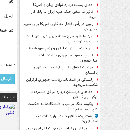
نام
ادعای بسنت درباره توافق ایران و آمریکا
تاثیرات منفی جنگ علیه ایران بر بازار کار
ایمیل
آمریکا
روبیو در رأس فشار حداکثری آمریکا برای تغییر
مسیر کوبا
نظر شما 
نبرد ما علیه طرح سلطه‌جویی عربستان است،
نه مردم جنوب یمن
دور هفتم مذاکرات لبنان و رژیم صهیونیستی
ترامپ و سودای پیروزی در انتخابات
میان‌دوره‌ای
*
لطفا عدد م
جزئیات توافق دفاعی ترکیه، عربستان و
پاکستان
زلنسکی در انتخابات ریاست جمهوری اوکراین
شکست می‌خورد
ادعاهای عربستان درباره توافق مشترک با
این مطالب
ترکیه و پاکستان
چگونه جنگ ترامپ با دانشگاه‌ها به شکست
کاخ سفید ختم شد؟
پشت پرده توافق جدید ایران؛ تاکتیک یا
استراتژی؟
ادعای تکراری ترامپ درمورد تمایل ایران برای