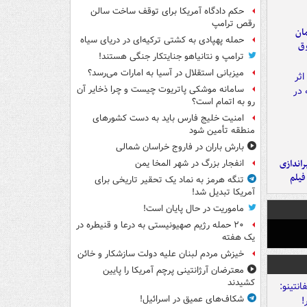
حکم دادگاه آمریکا برای توقف ساخت سالن
رقص ترامپ
مان
حمله پهپادی به کشتی ترکیه‌ای در دریای سیاه
وق
ترامپ و نتانیاهو جنایتکار جنگی هستند!
میزبانی استقلال در آسیا به امارات می‌رسد؟
سامانه موشکی پاتریوت چیست و چرا ذخایر آن
رو به اتمام است؟
امنیت خلیج فارس باید به دست کشورهای
منطقه تأمین شود
بارش باران در فاروج خراسان شمالی
یراندازی
انفجار بزرگ در شهر المخا یمن
فیلم
تنگه هرمز به نماد یک تحقیر تاریخی برای
آمریکا تبدیل شد!
ماموریت در حال پایان است!
۲۰ حمله رژیم صهیونیستی به درعا و قنیطره در
یک هفته
خیزش مردم لبنان علیه دولت سازشکار و خائن
معترضان آرژانتینی پرچم آمریکا را پایین
کشیدند
شکاف‌های عمیق در اسرائیل!