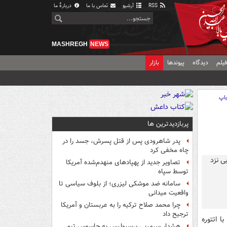
RSS
آرشیو
تماس با ما
دربارهٔ ما
MASHREGH
NEWS
یلم
دیدگاه
پیوندها
بازار
اپ
پربازدیدترین ها
پدر شاهرودی پس از قتل پسرش، جسد را در
چاه مخفی کرد
تصاویر جدید از پهپادهای منهدم‌شده آمریکا
توسط سپاه
سامانه ضد موشکی لیزری؛ از بلوف سیاسی تا
واقعیت میدانی
چرا محمد صلاح ترکیه را به عربستان و آمریکا
ترجیح داد
 اتتوره
هشدار سرمربی پرسپولیس به جاسوس تیم