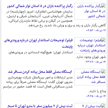
رگبار پراکنده باران در ۵ استان نوار شمالی کشور
سازمان هواشناسی اعلام‌کرد: امروز (چهارشنبه) در
شمال آذربایجان غربی، آذربایجان شرقی و اردبیل،
همچنین در گیلان و برخی نقاط مازندران ابرناکی،
گاهی رگبار باران و رعد و برق و وزش باد شدید رخ می‌دهد.
۱۷ تیر ۰۵ - ۰۸:۵۲
فیلم/ توضیحات استاندار تهران درباره ورودی‌های
پایتخت
استاندار تهران: هیچ‌گونه انسدادی در ورودی‌های
شهر تهران وجود ندارد.
۱۴ تیر ۰۵ - ۲۳:۲۸
ایستگاه مصلی فقط محل پیاده کردن مسافر شد
مدیر ارتباطات و امور بین‌الملل شرکت بهره‌برداری
متروی تهران گفت: ایستگاه مصلی صرفاً برای پیاده
شدن مسافرانی فعال است که قصد حضور در مراسم
وداع را دارند.
۱۴ تیر ۰۵ - ۰۹:۲۵
ثبت بیش از ۷ میلیون سفر با مترو تهران تا صبح