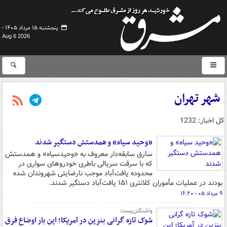
پنجشنبه ۱۵ مرداد ۱۴۰۵ -
Aug 6 2026
شهر تهران
کل اخبار: 1232
«وحید سیاه» و همدستش دستگیر شدند
سارق سابقه‌دار معروف به «وحیدسیاه» و همدستش
که با سرقت سریالی باطری خودروهای سواری در
محدوده یافت‌آباد موجب نارضایتی شهروندان شده
بودند در عملیات مأموران کلانتری ۱۵۱ یافت‌آباد دستگیر شدند.
۹ مرداد ۰۵ - ۱۶:۲۰
واشنگتن‌پست:
شوک تازه گرانی بنزین در آمریکا؛ این بار اوضاع فرق