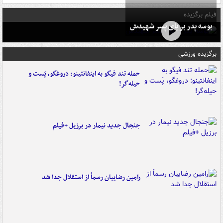
فیلم برگزیده
بوسه‌ پدر بر پای پسر شهیدش
برگزیده ورزشی
حمله تند فیگو به اینفانتینو: دروغگو، پَست‌ و
حیله‌گر!
جنجال جدید نیمار در برزیل +فیلم
رامین رضاییان رسماً از استقلال جدا شد