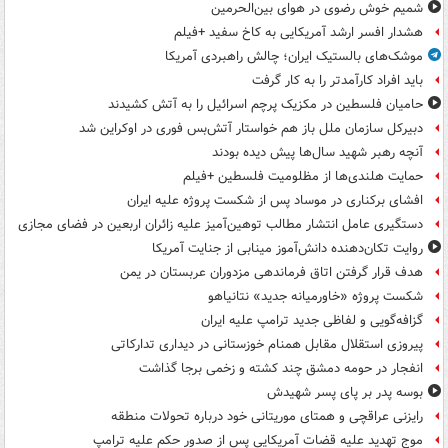
شمیم خوش رضوی در هوای بین‌الحرمین
هشدار افسر ارشد آمریکایی به کاخ سفید +فیلم
موشک‌های بالستیک ایران؛ چالش راهبردی آمریکا
باید افراد کارآمدتر را به کار گرفت
حامیان فلسطین در مکزیک پرچم اسرائیل را به آتش کشیدند
دبیرکل سازمان ملل باز هم خواستار آتش‌بس فوری در اوکراین شد
آنچه رهبر شهید سال‌ها پیش دیده بودند
حمایت هلندی‌ها از مظلومیت فلسطین +فیلم
افشای برکناری در موساد پس از شکست پروژه علیه ایران
دستگیری عامل انتشار مطالب توهین‌آمیز علیه زائران اربعین در فضای مجازی
روایت تکان‌دهنده دانش‌آموز مینابی از جنایت آمریکا
هدف قرار گرفتن اتاق‌ فرماندهی مزدوران عربستان در یمن
شکست پروژه «خاورمیانه جدید» نتانیاهو
گزافه‌گویی و لفاظی جدید ترامپ علیه ایران
پیروزی استقلال مقابل همنام خوزستانی در دیداری تدارکاتی
انفجار در حومه دمشق چند کشته و زخمی برجا گذاشت
بوسه‌ پدر بر پای پسر شهیدش
رایزنی عراقچی و همتای موریتانی خود درباره تحولات منطقه
موج تهدید علیه قضات آمریکایی پس از صدور حکم علیه ترامپ