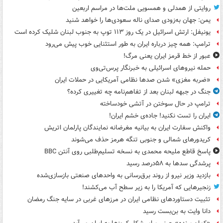
روایتی از همدلی و همسویی ملت‌ها در مراسم اربعین
یمن: جهان به‌زودی صدای ناله سعودی‌ها را خواهد شنید
یونیفل: ارتش اسرائیل در یک روز ۱۱۳ توپ به جنوب لبنان شلیک کرده است
ترامپ: همه چیز درباره ایران به طور استثنایی خوب پیش می‌رود
عبور از خط قرمز ایران یعنی مرگ!
حمله نیروهای اسرائیلی به خبرنگار پرس‌تی‌وی
«ضربه مغزی» شدن صدها نظامی آمریکایی در حملات ایران
جنگ در جبهه لبنان بعد از تفاهم‌نامه چه تغییری کرده؟
ترامپ در حال سوختن در آتشی خودساخته
ایران را تست نکنید! جاده‌ی خشم ایران!
واکنش سفارت ایران به بیانیه مغرضانه نمایندگان پارلمان اتریش
کریدورهای شمالی و جنوبی تنگه هرمز حذف می‌شوند
پاسخ قاطع ملیحه محمدی به نسخه تسلیم‌طلبی روی آنتن BBC
پرشدگی سدها به ۵۸درصد رسید
بازدید وزیر نیرو از روند برق‌رسانی به واحدهای صنعتی بازسازی‌شده
زنجیرهایی که آمریکا را به زیر سطح آب می‌کشند!
تثبیت دستاوردهای نظامی ایران در مرزهای غربی در سایه جنگ رمضان
دانا وایت به بن‌بست رسید