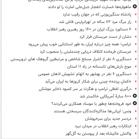
ماهواره‌ها خسارت انفجار جبل‌علی امارت را لو دادند
پادشاه سنگین‌وزنی که در جهان رقیب ندارد
راز مرگ مرد ۷۲ ساله در تهرانپارس فاش شد
۶ دستاورد بزرگ ایران در ۱۶۰ روز رهبری رهبر انقلاب
دشان از دست عربستان فرار کرد
ترامپ: همه چیز درباره ایران به طور استثنایی خوب پیش می‌رود
عربستان فرمانده ائتلاف دریایی چندملیتی را منصوب کرد
دستگیری ۸ نفر از اشرار مسلح شاخص و مرتبطین گروهک های تروریستی
موج بارش‌های تابستانه در راه ۱۱ استان
دستگیری ۶ نفر در بهشهر به اتهام تشویش اذهان عمومی
«کمانِ پرنده» چینی برای شکار کروزها به ایران می‌آید
درگیری لفظی ترامپ و هگزث بر سر کمبود ذخایر موشکی
۸۰۰ سازۀ آمریکایی خاکستر شد
خود فروخته‌ها چطور با موساد همکاری می‌کردند؟
ونس: ایرانی‌ها مذاکره‌کنندگان سرسختی هستند
دردسر جدید برای سرخپوشان
ابتکارات رهبر انقلاب در میدان نبرد
واکنش عالیشاه بعد از پیوستن به گل‌گهر