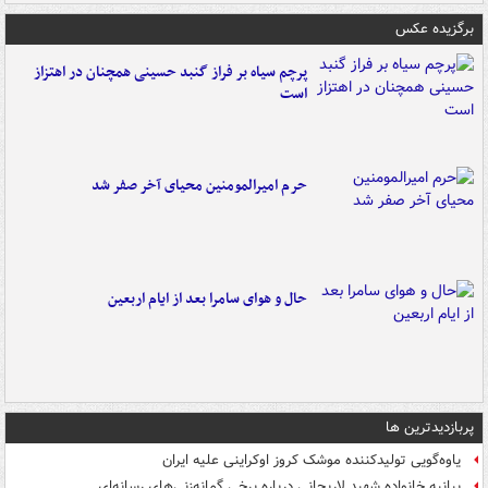
برگزیده عکس
پرچم سیاه بر فراز گنبد حسینی همچنان در اهتزاز
است
حرم امیرالمومنین محیای آخر صفر شد
حال و هوای سامرا بعد از ایام اربعین
پربازدیدترین ها
یاوه‌گویی تولیدکننده موشک کروز اوکراینی علیه ایران
بیانیه خانواده شهید لاریجانی درباره برخی گمانه‌زنی‌های رسانه‌ای