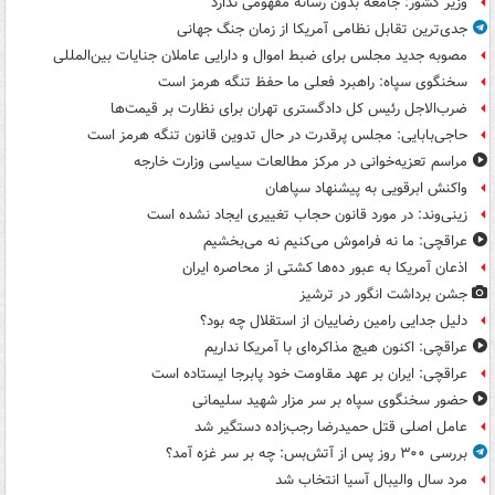
وزیر کشور: جامعه بدون رسانه مفهومی ندارد
جدی‌ترین تقابل نظامی آمریکا از زمان جنگ جهانی
مصوبه جدید مجلس برای ضبط اموال و دارایی عاملان جنایات بین‌المللی
سخنگوی سپاه: راهبرد فعلی ما حفظ تنگه هرمز است
ضرب‌الاجل رئیس کل دادگستری تهران برای نظارت بر قیمت‌ها
حاجی‌بابایی: مجلس پرقدرت در حال تدوین قانون تنگه هرمز است
مراسم تعزیه‌خوانی در مرکز مطالعات سیاسی وزارت خارجه
واکنش ابرقویی به پیشنهاد سپاهان
زینی‌وند: در مورد قانون حجاب تغییری ایجاد نشده است
عراقچی: ما نه فراموش می‌کنیم نه می‌بخشیم
اذعان آمریکا به عبور ده‌ها کشتی از محاصره ایران
جشن برداشت انگور در ترشیز
دلیل جدایی رامین رضاییان از استقلال چه بود؟
عراقچی: اکنون هیچ مذاکره‌ای با آمریکا نداریم
عراقچی: ایران بر عهد مقاومت خود پابرجا ایستاده است
حضور سخنگوی سپاه بر سر مزار شهید سلیمانی
عامل اصلی قتل حمیدرضا رجب‌زاده دستگیر شد
بررسی ۳۰۰ روز پس از آتش‌بس: چه بر سر غزه آمد؟
مرد سال والیبال آسیا انتخاب شد