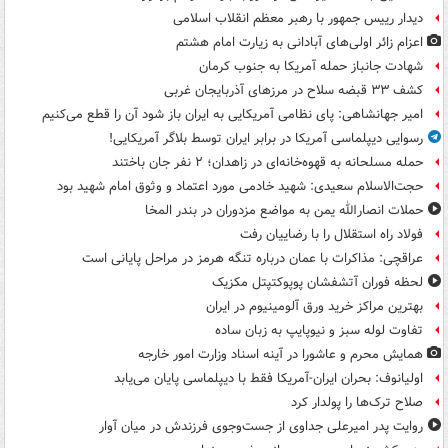
دیدار رییس جمهور با رهبر معظم انقلاب اسلامی
اعزام زائر اولی‌های آبادانی به زیارت امام هشتم
شهادت جانباز حمله آمریکا به جنوب کرمان
کشف ۳۳ قبضه سلاح در مرزهای آذربایجان غربی
امیر جهانشاهی: پای نظامی آمریکایی به ایران باز شود آن را قطع می‌کنیم
رسوایی دیپلماسی آمریکا در برابر ایران توسط بلاگر آمریکایی!
حمله مسلحانه به قهوه‌خانه‌ای در زاهدان؛ ۲ نفر جان باختند
حجت‌الاسلام سعیدی: شهید خادمی مورد اعتماد و وثوق امام شهید بود
حملات انصارالله یمن به مواضع مزدوران در بندر المخا
فولاد راه استقلال را با رضاییان رفت
عراقچی: مذاکرات با عمان درباره تنگه هرمز در مراحل پایانی است
لحظه فوران آتشفشان پوپوکتپتل مکزیک
بهترین مراکز خرید ورق آلومینیوم در ایران
تفاوت لوله سبز و نیوپایپ به زبان ساده
همایش محرم و عاشورا در آینه اسناد وزارت امور خارجه
اولیانوف: بحران ایران-آمریکا فقط با دیپلماسی پایان می‌یابد
صلاح ترک‌ها را پولدار کرد
روایت پدر امیرعلی جداوی از جست‌وجوی فرزندش در میان آوار