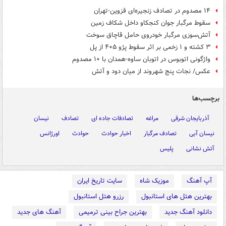
١۴ مصدوم در تصادف زنجیره‌ای قزوین-تهران
سقوط مرگبار جوان کنجکاو داخل شکاف زمین
آتش‌سوزی مرگبار خودروی حامل قاچاق سوخت
۳ کشته و ۱ زخمی بر اثر سقوط پژو ۴۰۵ از پل
واژگونی اتوبوس در اتوبان ساوه-همدان با ۱۰ مصدوم
عکس/ نجات پنج شهروند از میان دود و آتش
برچسب‌ها
آذربایجان شرقی
مراغه
تصادفات جاده ای
تصادف
نیسان
نیسان آبی
تصادف مرگبار
اخبار حوادث
حوادث
اورژانس
آتش نشانی
پلیس
آپ آهنگ
موزیک شاه
سایت تاریخ ایران
بهترین هتل های استانبول
رزرو هتل استانبول
دانلود آهنگ جدید
بهترین جراح بینی ترمیمی
آهنگ های جدید