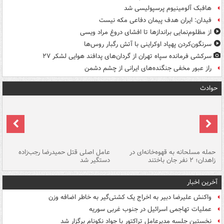
هافبک آلومینیوم پرسپولیسی شد
فیدان: ایران هدف پیمان دفاعی مکه نیست
از مظلوم‌نمایی براندازها تا افشای دروغ مراد ویسی
سرنگون‌کردن پهپاد اوکراینی با آتش رگبار روس‌ها
سرکشی فرمانده سپاه تهران از گردان‌های پدافند هوایی لشکر ۲۷
راز عبور مخفی جنگنده‌های ایرانی از چشم دشمن
حوادث
حمله مسلحانه به قهوه‌خانه‌ای در
عامل اصلی قتل حمیدرضا رجب‌زاده
گر
زاهدان؛ ۲ نفر جان باختند
دستگیر شد
نا
آخرین اخبار
واکنش علیرضا دبیر به اخراج یک کشتی‌گیر به خاطر اضافه وزن
عملیات تهاجمی اسرائیل در جنوب غربی سوریه
نخستین جلسه مدیرعامل تراکتور با جواد نکونام برگزار شد