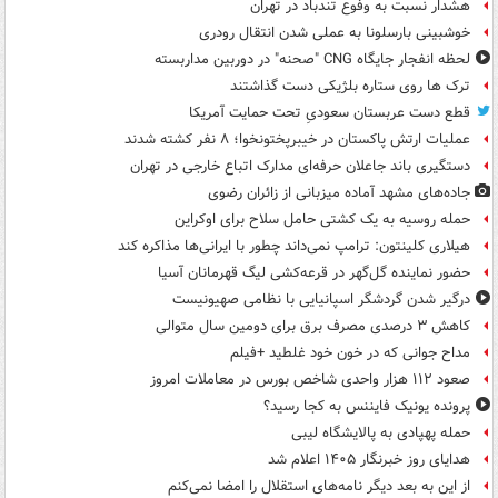
هشدار نسبت به وفوع تندباد در تهران
خوشبینی بارسلونا به عملی شدن انتقال رودری
لحظه انفجار جایگاه CNG "صحنه" در دوربین مداربسته
ترک ها روی ستاره بلژیکی دست گذاشتند
قطع دست عربستان سعودیِ تحت حمایت آمریکا
عملیات ارتش پاکستان در خیبرپختونخوا؛ ۸ نفر کشته شدند
دستگیری باند جاعلان حرفه‌ای مدارک اتباع خارجی در تهران
جاده‌های مشهد آماده میزبانی از زائران رضوی
حمله روسیه به یک کشتی حامل سلاح برای اوکراین
هیلاری کلینتون: ترامپ نمی‌داند چطور با ایرانی‌ها مذاکره کند
حضور نماینده گل‌گهر در قرعه‌کشی لیگ قهرمانان آسیا
درگیر شدن گردشگر اسپانیایی با نظامی صهیونیست
کاهش ۳ درصدی مصرف برق برای دومین سال متوالی
مداح جوانی که در خون خود غلطید +فیلم
صعود ۱۱۲ هزار واحدی شاخص بورس در معاملات امروز
پرونده یونیک فایننس به کجا رسید؟
حمله پهپادی به پالایشگاه لیبی
هدایای روز خبرنگار ۱۴۰۵ اعلام شد
از این به بعد دیگر نامه‌های استقلال را امضا نمی‌کنم