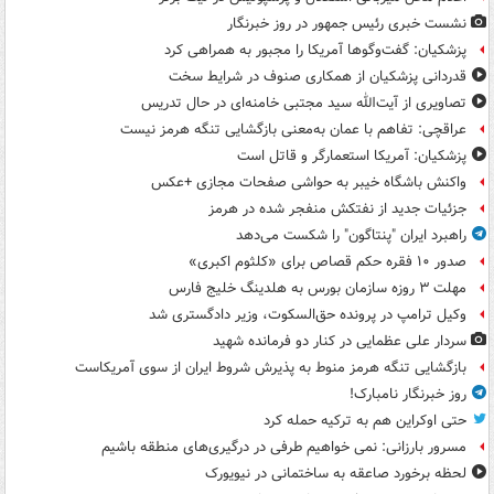
نشست خبری رئیس جمهور در روز خبرنگار
پزشکیان: گفت‌وگوها آمریکا را مجبور به همراهی کرد
قدردانی پزشکیان از همکاری صنوف در شرایط سخت
تصاویری از آیت‌الله سید مجتبی خامنه‌ای در حال تدریس
عراقچی: تفاهم با عمان به‌معنی بازگشایی تنگه هرمز نیست
پزشکیان: آمریکا استعمارگر و قاتل است
واکنش باشگاه خیبر به حواشی صفحات مجازی +عکس
جزئیات جدید از نفتکش منفجر شده در هرمز
راهبرد ایران "پنتاگون" را شکست می‌دهد
صدور ۱۰ فقره حکم قصاص برای «کلثوم اکبری»
مهلت ۳ روزه سازمان بورس به هلدینگ خلیج فارس
وکیل ترامپ در پرونده حق‌السکوت، وزیر دادگستری شد
سردار علی عظمایی در کنار دو فرمانده شهید
بازگشایی تنگه هرمز منوط به پذیرش شروط ایران از سوی آمریکاست
روز خبرنگار نامبارک!
حتی اوکراین هم به ترکیه حمله کرد
مسرور بارزانی: نمی خواهیم طرفی در درگیری‌های منطقه باشیم
لحظه برخورد صاعقه به ساختمانی در نیویورک