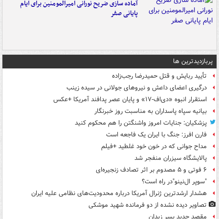
آماده سازی ضریح نورانی امیرالمومنین برای ایام
پایانی صفر
پربازدیدترین ها
تأیید ربایش و قتل حمیدرضا رجب‌زاده
درگیری اعضای داعش و نیروهای جولانی در سیده زینب
استقرار انبوه «دی‌اف‑۱۷» و پایان عصر پدافند آمریکا +عکس
بیانیه سپاه پاسداران به مناسبت روز خبرنگار
پزشکیان: جنایات امروز واشنگتن را هم محکوم کنید
فارن افرز: جنگ با ایران یک فاجعه است
مداح جوانی که در خون خود غلطید +فیلم
پالایشگاه سیزران منفجر شد
۶ فوتی و ۵ مصدوم بر اثر تصادف زنجیره‌ای
"سوپر ال‌نینو"در راه است؟
هشدار ارشدترین ژنرال آمریکا درباره محدودیت‌های نظامی علیه ایران
تصاویر دیده‌ نشده از دو فرمانده شهید موشکی
مقصد جدید پسر زیدان