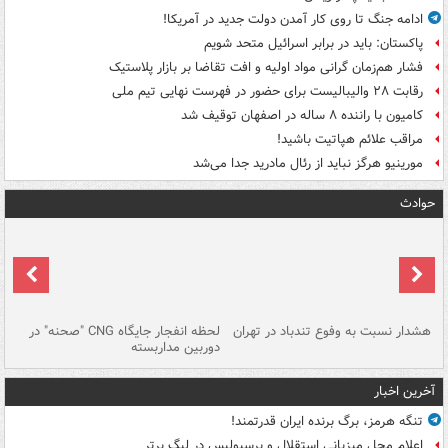
ادامه جنگ تا روی کار آمدن دولت جدید در آمریکا!
پاکستان: باید در برابر اسرائیل متحد شویم
فشار هم‌زمان گرانی مواد اولیه و افت تقاضا بر بازار پلاستیک
رقابت ۲۸ والیبالیست برای حضور در فهرست نهایی تیم ملی
کامیون با راننده ۸ ساله در اصفهان توقیف شد
مراقب علائم هپاتیت باشید!
مورینیو هرگز نباید از رئال مادرید جدا می‌شد
حوادث
ای
هشدار نسبت به وفوع تندباد در تهران
لحظه انفجار جایگاه CNG "صحنه" در
دس
دوربین مداربسته
ات
آخرین اخبار
تنگه هرمز، برگ برنده ایران قدرتمند!
اعلام محل میزبانی استقلال و پرسپولیس در لیگ برتر