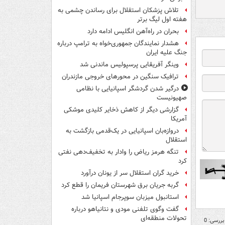
تلاش پزشکان استقلال برای رساندن چشمی به
هفته اول لیگ برتر
بحران در راه‌آهن انگلیس ادامه دارد
هشدار نمایندگان جمهوری‌خواه به ترامپ درباره
جنگ علیه ایران
وینگر آفریقایی پرسپولیس ماندنی شد
ترافیک سنگین در محورهای خروجی مازندران
درگیر شدن گردشگر اسپانیایی با نظامی
صهیونیست
گزارشی دیگر از کاهش ذخایر کلیدی موشکی
آمریکا
دروازه‌بان اسپانیایی در یک‌قدمی بازگشت به
استقلال
تنگه هرمز ریاض را وادار به تخفیف‌دهی نفتی
کرد
خرید گران استقلال سر از یونان درآورد
گربه جریان برق شهرستان فریمان را قطع کرد
استانبول میزبان سوپرجام اسپانیا شد
گفت وگوی تلفنی مودی و نتانیاهو درباره
تحولات منطقه‌ای
بررسی: 0