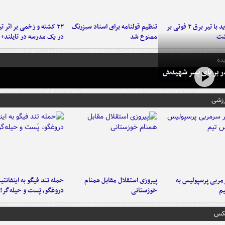
برخورد پراید با تیر برق ۲ فوتی بر
تنظیم قولنامه برای اسناد سبزرنگ
۲۲ کشته و زخمی بر اثر ت
شت
ممنوع شد
در یک مدرسه در تایلند+ 
ده
در بر پای پسر شهیدش
رزشی
ربی پرسپولیس به
پیروزی استقلال مقابل همنام
حمله تند فیگو به اینفانتین
م
خوزستانی
دروغگو، پَست‌ و حیله‌گر!
عکس