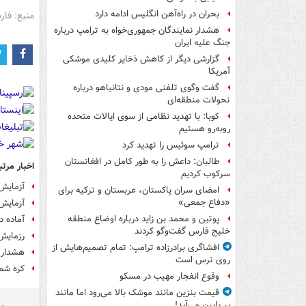
بحران در راه‌آهن انگلیس ادامه دارد
منبع: فا
هشدار نمایندگان جمهوری‌خواه به ترامپ درباره
جنگ علیه ایران
گزارشی دیگر از کاهش ذخایر کلیدی موشکی
آمریکا
گفت وگوی تلفنی مودی و نتانیاهو درباره
تحولات منطقه‌ای
کوبا: با تهدید نظامی از سوی ایالات متحده
روبه‌رو هستیم
ترامپ سوئیس را تهدید کرد
طالبان: داعش را به طور کامل در افغانستان
اخبار مرتب
سرکوب کردیم
آزمایش
امضای سران پاکستان، عربستان و ترکیه برای
«دفاع جمعی»
آزمایش
پوتین و محمد بن زاید درباره اوضاع منطقه
آماده د
خلیج فارس گفت‌وگو کردند
رزمایش 
افشاگری برادرزاده ترامپ: تمام تصمیم‌هایش از
هشدار آ
روی ترس است
کره شم
وقوع انفجار مهیب در مسکو
قیمت بنزین مانند موشک بالا می‌رود اما مانند
پر پایین می‌آید!