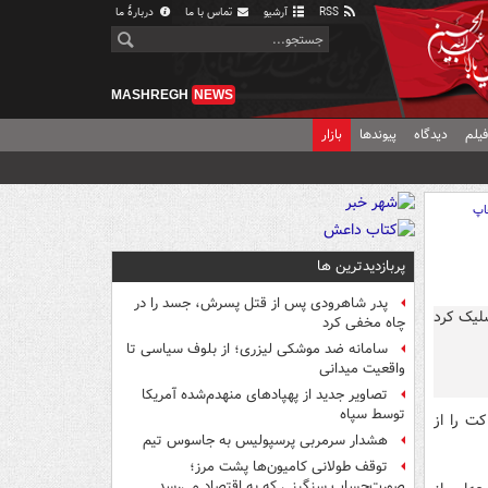
RSS
آرشیو
تماس با ما
دربارهٔ ما
MASHREGH
NEWS
یلم
دیدگاه
پیوندها
بازار
اپ
پربازدیدترین ها
پدر شاهرودی پس از قتل پسرش، جسد را در
چاه مخفی کرد
سامانه ضد موشکی لیزری؛ از بلوف سیاسی تا
واقعیت میدانی
تصاویر جدید از پهپادهای منهدم‌شده آمریکا
توسط سپاه
ت را از
هشدار سرمربی پرسپولیس به جاسوس تیم
توقف طولانی کامیون‌ها پشت مرز؛
صورت‌حساب سنگینی که به اقتصاد می‌رسد