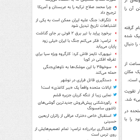
ه‌ای از
چرا محمد صلاح ترکیه را به عربستان و آمریکا
ن آن را
ترجیح داد
تلگراف: جنگ علیه ایران ممکن است به یکی از
اشتباهات تاریخ تبدیل شود
م گرفته
برخورد پراید با تیر برق ۲ فوتی بر جای گذاشت
لیک شده
ترامپ: فکر می‌کنم جنگ با ایران خیلی زود
ا دنبال
پایان می‌یابد
نیویورک تایمز فاش کرد: کارگروه ویژه سیا برای
تفرقه افکنی در کوبا
ساعت از
سوخو۳۵ با این موشک‌ها به ناوهای‌جنگی
ران) از یک مکان
حمله می‌کند
 است.
دستگیری قاتل فراری در نوشهر
ایالات متحده واقعاً یک «ببر کاغذی» است!
ر تقویت
نمایی زیبا از تنگه کریان جزیره قشم
بی» شد.
رکوردشکنی پیش‌فروش جدیدترین گوشی‌های
تاشوی سامسونگ
تحده در
استقبال خاص دخترک عراقی از زائران اربعین
د را با
حسینی
افشاگری برادرزاده ترامپ: تمام تصمیم‌هایش از
روی ترس است