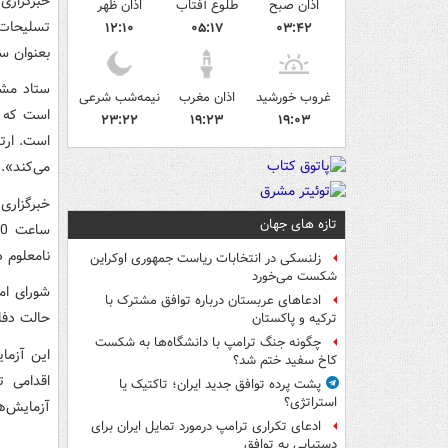
خبرگزاری
اذان صبح
طلوع آفتاب
اذان ظهر
تسلیحات 
۱۲:۱۰
۰۵:۱۷
۰۳:۴۲
بعنوان سا
ستاد مشت
غروب خورشید
اذان مغرب
نیمه‌شب شرعی
است که ک
۲۳:۲۲
۱۹:۲۳
۱۹:۰۳
است. ارت
می‌کند».
خبرگزاری
تازه های جهان
نامعلوم 
زلنسکی در انتخابات ریاست جمهوری اوکراین
شکست می‌خورد
شورای ام
ادعاهای عربستان درباره توافق مشترک با
حالت دفاع
ترکیه و پاکستان
چگونه جنگ ترامپ با دانشگاه‌ها به شکست
این آزما
کاخ سفید ختم شد؟
اقدامی ت
پشت پرده توافق جدید ایران؛ تاکتیک یا
استراتژی؟
آزمایش‌ه
ادعای تکراری ترامپ درمورد تمایل ایران برای
دستیابی به توافق