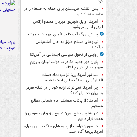
کرد
یمن: نقشه عربستان برای حمله به صنعاء را در
نطفه خفه کردیم
آمریکا اوایل شهریور میزبان مجمع آژانس
انرژی اتمی می‌شود
چالش بزرگ آمریکا در تأمین مهمات و موشک
پرچم سیاه
نیروهای مسلح عراق به حال آماده‌باش
درآمدند
همچنان در
روایتی از تحول سیاسی اجتماعی در آمریکا!
پایان دور جدید مذاکرات دولت لبنان و رژیم
صهیونیستی در رم ایتالیا
سناتور آمریکایی: ترامپ نماد فساد،
اقتدارگرایی و جنگ طلبی است +فیلم
چرا آمریکا نمی‌تواند اراده خود را در تنگه هرمز
به ایران تحمیل کند؟
آمریکا: از پرتاب موشکی کره شمالی مطلع
هستیم
نیروهای مسلح یمن: تجمع مزدوران سعودی را
هدف قرار دادیم
جانسون: ترامپ از پیامدهای جنگ با ایران برای
آمریکایی‌ها آگاه است