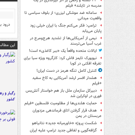
۲۲ کشته و زخمی بر اثر تیراندازی در یک
مدرسه در تایلند+ فیلم
سامانه ضد موشکی لیزری؛ از بلوف سیاسی تا
واقعیت میدانی
درود ب
ترامپ: فکر می‌کنم جنگ با ایران خیلی زود
پایان می‌یابد
نیمی از آمریکایی‌ها از تشدید هرج‌ومرج در
غرب آسیا می‌ترسند
این مطالب
ایالات متحده واقعاً یک «ببر کاغذی» است!
نیویورک تایمز فاش کرد: کارگروه ویژه سیا برای
تفرقه افکنی در کوبا
کنترل کامل تنگه هرمز در دست ایران!
هشدار افسر ارشد آمریکایی به کاخ سفید
+فیلم
دبیرکل سازمان ملل باز هم خواستار آتش‌بس
رگبار و رع
فوری در اوکراین شد
کشور
حمایت هلندی‌ها از مظلومیت فلسطین +فیلم
هدف قرار گرفتن اتاق‌ فرماندهی مزدوران
عربستان در یمن
شکست پروژه «خاورمیانه جدید» نتانیاهو
گزافه‌گویی و لفاظی جدید ترامپ علیه ایران