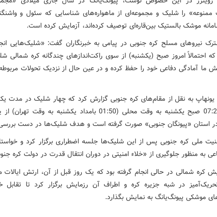
 رویترز در این خصوص نوشت، پیونگ‌یانگ در سال جاری میلادی «مجموع
ممنوعه» را شلیک و مجموعه‌ای از ماهواره‌های شناسایی که سئول و واشنگت
مانه موشک بالستیک بین‌قاره‌ای توصیف کرده‌اند، آزمایش کرده است.
رک نیروهای مسلح کره جنوبی در پیامی به خبرنگاران گفت:‌ «شلیک‌هایی انجا
ه احتمالاً امروز صبح (یکشنبه) از سوی راکت‌اندازهای چندگانه کره شمالی ش
ش ما آمادگی دفاعی خود را حفظ کرده و در عین حال از نزدیک تحولات مربوطه ر
 یونهاپ به نقل از مقام‌های کره جنوبی گزارش کرد که چهار شلیک در مدت یک
ساعت 07:20 صبح یکشنبه به وقت محلی (01:50 بامداد یکشنبه به وقت ته
در استان «پیونگان جنوبی» صورت گرفته است و هدف شلیک‌ها در دست بررسی
نیت ملی کره جنوبی پس از این شلیک‌ها جلسه اضطراری برگزار کرد و خواستا
ی به منظور جلوگیری از «خلاء‌ امنیتی در دوران انتقال قدرت در دولت کره جنو
یش کره شمالی در حالی انجام گرفته بود که یک روز قبل از آن، ارتش ایالات م
حریک‌آمیز در شبه جزیره کره و اطراف آن رزمایش برگزار کرد تا تقابل خو
ای موشکی پیونگ‌یانگ به نمایش بگذارد.