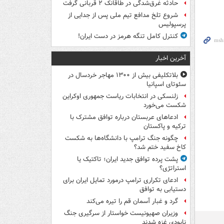
حادثه غرق‌شدگی در طاقانک ۲ قربانی گرفت
شروع تلخ مدافع تیم ملی پس از جدایی از
پرسپولیس
کنترل کامل تنگه هرمز در دست ایران!
آخرین اخبار
بلاتکلیفی بیش از ۱۳۰۰ مهاجر خردسال در
سئوتای اسپانیا
زلنسکی در انتخابات ریاست جمهوری اوکراین
شکست می‌خورد
ادعاهای عربستان درباره توافق مشترک با
ترکیه و پاکستان
چگونه جنگ ترامپ با دانشگاه‌ها به شکست
کاخ سفید ختم شد؟
پشت پرده توافق جدید ایران؛ تاکتیک یا
استراتژی؟
ادعای تکراری ترامپ درمورد تمایل ایران برای
دستیابی به توافق
گرد و غبار آسمان قم را تیره می‌کند
وزیران صهیونیست خواستار از سرگیری جنگ
نابودی غزه شدند