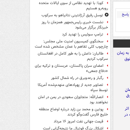
کوبا: با تهدید نظامی از سوی ایالات متحده
روبه‌رو هستیم
پاسخ
توسل رفیق آرژانتینی نتانیاهو به سرکوب
نشست خبری رئیس‌جمهور همزمان با روز
خبرنگار برگزار می‌شود
ترامپ سوئیس را تهدید کرد
سخنگوی کمیسیون امنیت ملی مجلس:
چارچوب کلی تفاهم با عمان مشخص شده است
طالبان: داعش را به طور کامل در افغانستان
سرکوب کردیم
امضای سران پاکستان، عربستان و ترکیه برای
«دفاع جمعی»
رگبار و رعدوبرق در راه شمال کشور
تصاویر جدید از پهپادهای منهدم‌شده آمریکا
مان
توسط سپاه
وق
انصارالله: متجاوزان سعودی در یمن در امان
نخواهند بود
پوتین و محمد بن زاید درباره اوضاع منطقه
خلیج فارس گفت‌وگو کردند
قیمت جهانی نفت امروز ۱۶ مرداد
اشکال بزرگ فوتبال ما نتیجه‌گرایی است