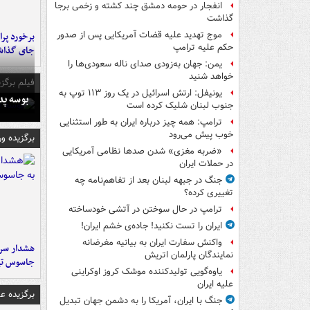
انفجار در حومه دمشق چند کشته و زخمی برجا
گذاشت
موج تهدید علیه قضات آمریکایی پس از صدور
حکم علیه ترامپ
جای گذا
یمن: جهان به‌زودی صدای ناله سعودی‌ها را
خواهد شنید
فیلم برگزی
یونیفل: ارتش اسرائیل در یک روز ۱۱۳ توپ به
بوسه‌ پ
جنوب لبنان شلیک کرده است
ترامپ: همه چیز درباره ایران به طور استثنایی
خوب پیش می‌رود
برگزیده و
«ضربه مغزی» شدن صدها نظامی آمریکایی
در حملات ایران
جنگ در جبهه لبنان بعد از تفاهم‌نامه چه
تغییری کرده؟
ترامپ در حال سوختن در آتشی خودساخته
ایران را تست نکنید! جاده‌ی خشم ایران!
واکنش سفارت ایران به بیانیه مغرضانه
هشدار سرم
نمایندگان پارلمان اتریش
جاسوس تی
یاوه‌گویی تولیدکننده موشک کروز اوکراینی
علیه ایران
برگزیده 
جنگ با ایران، آمریکا را به دشمن جهان تبدیل