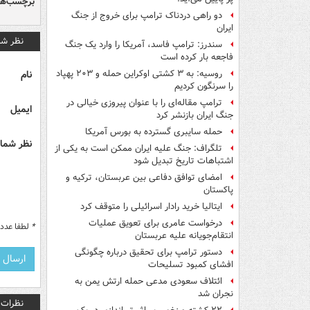
برچسب‌ها
دو راهی دردناک ترامپ برای خروج از جنگ
ایران
نظر شم
سندرز: ترامپ فاسد، آمریکا را وارد یک جنگ
فاجعه بار کرده است
نام
روسیه: به ۳ کشتی اوکراین حمله و ۲۰۳ پهپاد
را سرنگون کردیم
ترامپ مقاله‌ای را با عنوان پیروزی خیالی در
ایمیل
جنگ ایران بازنشر کرد
حمله سایبری گسترده به بورس آمریکا
نظر شما 
تلگراف: جنگ علیه ایران ممکن است به یکی از
اشتباهات تاریخ تبدیل شود
امضای توافق دفاعی بین عربستان، ترکیه و
پاکستان
ایتالیا خرید رادار اسرائیلی را متوقف کرد
درخواست عامری برای تعویق عملیات
*
لطفا عدد م
انتقام‌جویانه علیه عربستان
دستور ترامپ برای تحقیق درباره چگونگی
افشای کمبود تسلیحات
ائتلاف سعودی مدعی حمله ارتش یمن به
نجران شد
نظرات