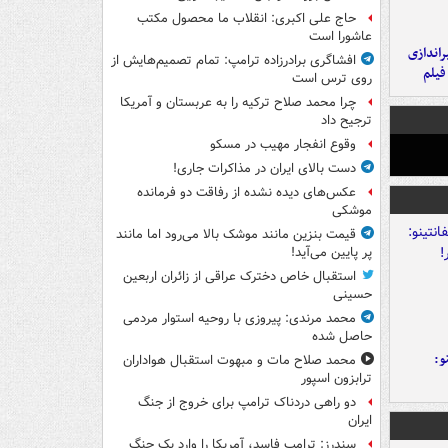
حاج علی اکبری: انقلاب ما محصول مکتب
عاشورا است
یراندازی
افشاگری برادرزاده ترامپ: تمام تصمیم‌هایش از
فیلم
روی ترس است
چرا محمد صلاح ترکیه را به عربستان و آمریکا
ترجیح داد
وقوع انفجار مهیب در مسکو
دست بالای ایران در مذاکرات جاری!
عکس‌های دیده نشده از رفاقت دو فرمانده‌
موشکی
قیمت بنزین مانند موشک بالا می‌رود اما مانند
پر پایین می‌آید!
استقبال خاص دخترک عراقی از زائران اربعین
حسینی
محمد مرندی: پیروزی با روحیه استوار مردمی
حاصل شده
و:
محمد صلاح مات و مبهوت استقبال هواداران
ترابزون اسپور
دو راهی دردناک ترامپ برای خروج از جنگ
ایران
سندرز: ترامپ فاسد، آمریکا را وارد یک جنگ