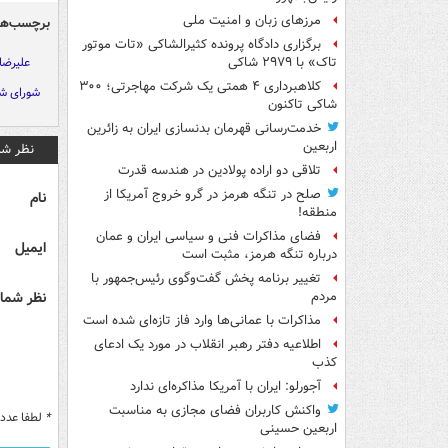
مرزهای زبان و امنیت ملی
برچسب‌ها
برگزاری دادگاه پرونده کثیرالشاکی «تات موتور
علیرضا 
تاک» با ۲۹۷۹ شاکی
کلاهبرداری ۴ همتی یک شرکت مهاجرتی؛ ۳۰۰
شورای ش
شاکی تاکنون
خدمت‌رسانی قهرمان بدنسازی ایران به زائرین
اربعین
نظر شم
تلاقی دو اراده پولادین در هندسه قدرت
صلح در تنگه هرمز در گرو خروج آمریکا از
نام
منطقه!
فضای مذاکرات فنی و سیاسی ایران و عمان
ایمیل
درباره تنگه هرمز، مثبت است
تغییر برنامه پخش گفت‌وگوی رئیس‌جمهور با
نظر شما 
مردم
مذاکرات با عمانی‌ها وارد فاز تازه‌ای شده است
اطلاعیه دفتر رهبر انقلاب در مورد یک ادعای
کذب
آجورلو: ایران با آمریکا مذاکره‌ای ندارد
واکنش کاربران فضای مجازی به مناسبت
*
لطفا عدد م
اربعین حسینی