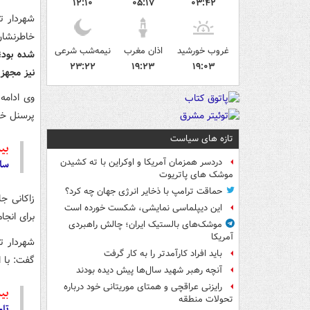
۱۲:۱۰
۰۵:۱۷
۰۳:۴۲
شهردار ت
خاطرنشا
غروب خورشید
اذان مغرب
نیمه‌شب شرعی
۲۳:۲۲
۱۹:۲۳
۱۹:۰۳
نیز مجهز
پرسنل خو
تازه های سیاست
بیش
سال آینده 
دردسر همزمان آمریکا و اوکراین با ته کشیدن
موشک های پاتریوت
حماقت ترامپ با ذخایر انرژی جهان چه کرد؟
این دیپلماسی نمایشی، شکست خورده است
برای انج
موشک‌های بالستیک ایران؛ چالش راهبردی
آمریکا
شهردار ته
باید افراد کارآمدتر را به کار گرفت
گفت: با ا
آنچه رهبر شهید سال‌ها پیش دیده بودند
رایزنی عراقچی و همتای موریتانی خود درباره
بیش
تحولات منطقه
تامین ۱۰ کالای اساسی ب