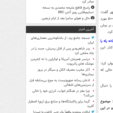
صادر کرد
پاسخ قاطع ملیحه محمدی به نسخه
هر گفت:
تسلیم‌طلبی روی آنتن BBC
دو هزار و ۲۲۵ اتوبوس را از دوره قبل تحویل گرفتیم و در این شش ماه و ۱۷ روز حدود ۵۰۰ مورد
حال و هوای سامرا بعد از ایام اربعین
ذاری بر بیش
آخرین اخبار
رد.
مسجد جامع یزد، از باشکوه‌ترین معماری‌های
تر پیاده راه را
ایران
نار این
پدر شاهرودی پس از قتل پسرش، جسد را در
چاه مخفی کرد
دردسر همزمان آمریکا و اوکراین با ته کشیدن
ان کرد:
موشک های پاتریوت
حالی که
آثار مخرب مصرف الکل و سیگار در بروز
بیماری‌ها
اذعان رسانه صهیونیست به موج بی‌سابقه فرار
از سرزمین‌های اشغالی
ا دنبال
چرا مغز در هنگام خواب، انرژی خود را خالی
می‌کند؟
:
موضوع
گرما برای پالایشگاه‌ها و منابع برق اروپا اضطرار
آفرید
ارد و در این
ایالات متحده واقعاً یک «ببر کاغذی» است!