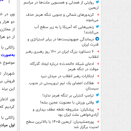
روایتی از همدلی و همسویی ملت‌ها در مراسم
اربعین
وی در خص
کریدورهای شمالی و جنوبی تنگه هرمز حذف
می‌شوند
زنجیرهایی که آمریکا را به زیر سطح آب
می‌کشند!
از دو هزا
درماندگی صهیونیست‌ها در برابر استراتژی و
قدرت ایران
زاکانی با بیان اینکه ۱۲ هزار 
۶ دستاورد بزرگ ایران در ۱۶۰ روز رهبری رهبر
به‌صورت
انقلاب
موضوع دن
ادعای شبکه «الحدث» درباره ایجاد گذرگاه
موقت در تنگه هرمز
شهردار ت
ابتکارات رهبر انقلاب در میدان نبرد
فروش برن
هلاکت اعضای یک تیم تروریستی در جنوب
این برند در حدود ۶۰۰ 
سیستان
ترامپ کنترلی بر تنگه هرمز ندارد!
وی اذعان
وقتی ورزش با معنویت عجین بشه!
کردیم که
پزشکیان: مشروطه نقطه عطف بیداری و
آزادی‌خواهی ملت ایران بود
زاکانی ب
پورجمشیدیان: اربعین ۱۴۰۵ با بالاترین سطح
امنیت برگزار شد