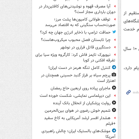
آیا مصرف قهوه و نوشیدنی‌های کافئین‌دار در
دوران بارداری مجاز است؟
تقیم از
توقف طولانی کامیون‌ها پشت مرز؛
شگاه‌های
صورت‌حساب سنگینی که به اقتصاد می‌رسد
ردم خدمت
حماقت ترامپ با ذخایر انرژی جهان چه کرد؟
چرا تابستان فصل محبوب میکروب‌هاست؟
دستگیری قاتل فراری در نوشهر
وی عنوان کرد: در موضوع مسکن نیز دنبال این هستیم که سالانه ۱۸۰ هزار واحد را طی ۱۰ سال
نیویورک تایمز فاش کرد: کارگروه ویژه سیا برای
تفرقه افکنی در کوبا
‌الایام دارد،
کنترل کامل تنگه هرمز در دست ایران!
پرچم سیاه بر فراز گنبد حسینی همچنان در
اهتزاز است
ماجرای پیاده روی اربعین حاج رمضان
این دیپلماسی نمایشی، شکست خورده است
روایت پزشکیان از انحلال بانک آینده
شمیم خوش رضوی در هوای بین‌الحرمین
هشدار افسر ارشد آمریکایی به کاخ سفید
+فیلم
موشک‌های بالستیک ایران؛ چالش راهبردی
آمریکا