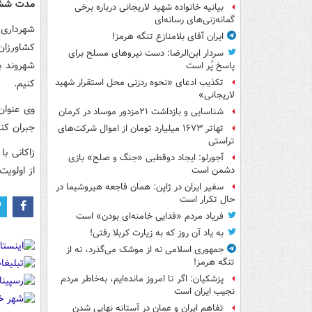
مدت شش ماه ۳۲ مورد از این م
بیانیه خانواده شهید لاریجانی درباره برخی
گمانه‌زنی‌های رسانه‌ای
شهرداری 
ایران آقای بلامنازع تنگه هرمز!
کشاورزان 
سردار ابن‌الرضا: دست نیروهای مسلح برای
شهروند به
پاسخ پُر است
کنیم.
تکذیب ادعای «نحوه ردزنی محل استقرار شهید
لاریجانی»
شناسایی و بازداشت ۲۱مزدور موساد در کرمان
جبران کن
تهاتر ۱۶۷۳ میلیارد تومان از اموال شرکت‌های
تراستی
آجورلو: ایجاد دوقطبی «جنگ و صلح‌» بازی
از اولوی
دشمن است
سفیر ایران در ژاپن: همان فاجعه هیروشیما در
حال تکرار است
فریاد مردم «فدایی خامنه‌ای بودن» است
به یاد آن روز که به زیارت کربلا رفتی!
جمهوری اسلامی نه از موشک می‌گذرد، نه از
تنگه هرمز!
پزشکیان: اگر تا امروز مانده‌ایم، به‌خاطر مردم
نجیب ایران است
تفاهم ایران و عمان در آستانه نهایی شدن