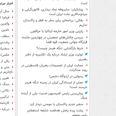
اخبار مرتب
است
پزشکیان: مشروطه نماد بیداری، قانون‌گرایی و
سال آینده ۶ برابر امسال مسک
مردم‌سالاری ملت ایران است
فیلم/ ا
بقائی: برنامه‌ای برای سفر به قطر و پاکستان
والدین 
نداریم
تامین ۱۰ کالای اساسی با خرید مستقیم از مردم و حذف واسطه‌ها
رایزنی وزیر امور خارجه ایتالیا با عراقچی
سقف وا
بررسی چالش‌های جمعیتی در چهارمین جلسه
قرارگاه جوانی جمعیت قوه قضا
پشت‌پر
شرط بازگشایی تنگه هرمز چیست؟
سخنران
توئیت وزیر ارشاد درباره یک تکذیبیه از دفتر
عکس/ زا
رهبری
یکی از
حمایت ایران از تصمیمات رهبران فلسطینی در
متن و ح
روند مذاکرات
ناچاریم در
رسوایی در اردوگاه دشمن!
تغییر ری
عمان از ایستادگی ایران در زمینه تنگه هرمز
سنگ تم
خرسند است!
نکاتی درباره
پیش‌بینی رئیس کمیسیون امنیت ملی از آینده
ترکیبی 
جنگ
کارنامه عملکر
سفیر جدید پاکستان با مومنی دیدار کرد
درباره 
پشت پرده پخش هدفمند شایعه استعفای
رئیس‌جمهور