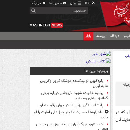
RSS
آرشیو
تماس با ما
دربارهٔ ما
MASHREGH
NEWS
یلم
دیدگاه
پیوندها
بازار
اپ
پربازدیدترین ها
یاوه‌گویی تولیدکننده موشک کروز اوکراینی
علیه ایران
بیانیه خانواده شهید لاریجانی درباره برخی
گمانه‌زنی‌های رسانه‌ای
پادشاه سنگین‌وزنی که در جهان رقیب ندارد
ل که در
ماهواره‌ها خسارت انفجار جبل‌علی امارت را لو
دادند
مایندگان
۶ دستاورد بزرگ ایران در ۱۶۰ روز رهبری رهبر
انقلاب