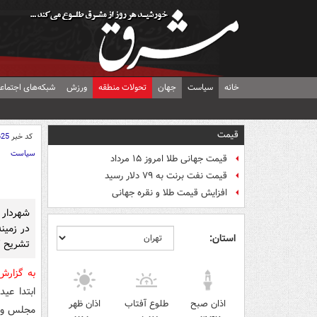
خانه
سیاست
جهان
تحولات منطقه
ورزش
شبکه‌های اجتماع
قیمت
کد خبر
625
سیاست
قیمت جهانی طلا امروز ۱۵ مرداد
قیمت نفت برنت به ۷۹ دلار رسید
افزایش قیمت طلا و نقره جهانی
شهردار 
در زمین
استان:
تشریح ک
به گزار
ابتدا عید
اذان صبح
طلوع آفتاب
اذان ظهر
مجلس و د