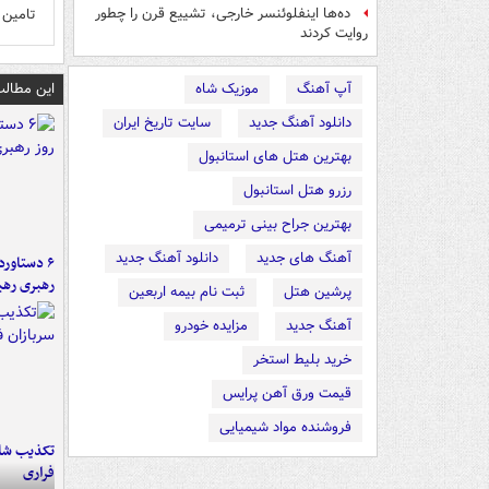
تامین 
ده‌ها اینفلوئنسر خارجی، تشییع قرن را چطور
روایت کردند
این مطالب
آپ آهنگ
موزیک شاه
دانلود آهنگ جدید
سایت تاریخ ایران
بهترین هتل های استانبول
رزرو هتل استانبول
بهترین جراح بینی ترمیمی
آهنگ های جدید
دانلود آهنگ جدید
رهبری رهب
پرشین هتل
ثبت نام بیمه اربعین
آهنگ جدید
مزایده خودرو
خرید بلیط استخر
قیمت ورق آهن پرایس
فروشنده مواد شیمیایی
تکذیب شای
فراری