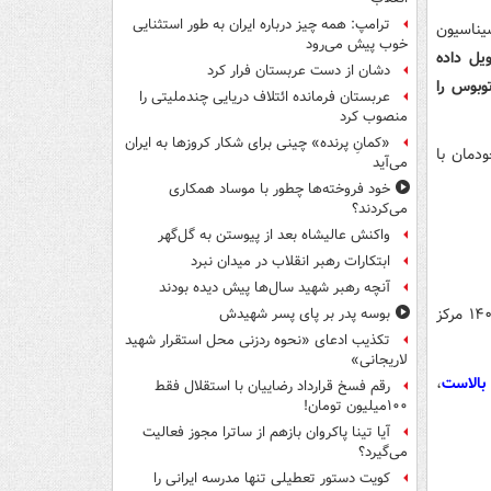
ترامپ: همه چیز درباره ایران به طور استثنایی
یناسیون
خوب پیش می‌رود
تحویل داده
دشان از دست عربستان فرار کرد
 تعداد کم بود؛ لذا ۲۲ مورد از ایستگاه‌های مترو را فعال کردیم و ۲۲ اتوبوس را
عربستان فرمانده ائتلاف دریایی چندملیتی را
منصوب کرد
«کمانِ پرنده» چینی برای شکار کروزها به ایران
فعال کردیم و مجموعاً ۷۰ مورد را خودمان با
می‌آید
خود فروخته‌ها چطور با موساد همکاری
می‌کردند؟
واکنش عالیشاه بعد از پیوستن به گل‌گهر
ابتکارات رهبر انقلاب در میدان نبرد
آنچه رهبر شهید سال‌ها پیش دیده بودند
زاکانی جامعه هدف این مراکز واکسیناسیون را افراد ناتوان عنوان کرد و گفت: مجموعاً ۱۴۰ مرکز
بوسه‌ پدر بر پای پسر شهیدش
تکذیب ادعای «نحوه ردزنی محل استقرار شهید
لاریجانی»
بالاست
،
رقم فسخ قرارداد رضاییان با استقلال فقط
۱۰۰میلیون تومان!
آیا تینا پاکروان بازهم از ساترا مجوز فعالیت
می‌گیرد؟
کویت دستور تعطیلی تنها مدرسه ایرانی را