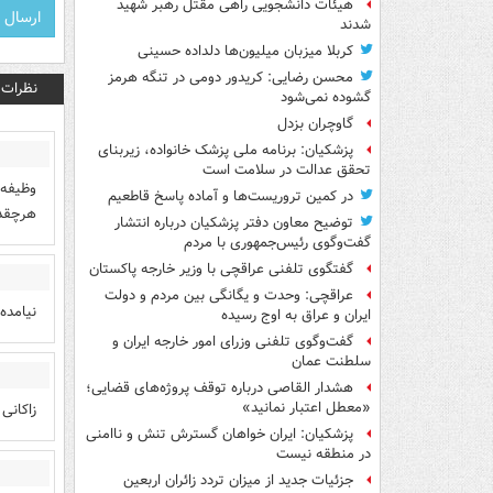
هیئات دانشجویی راهی مقتل رهبر شهید
شدند
کربلا میزبان میلیون‌ها دلداده حسینی
محسن رضایی: کریدور دومی در تنگه هرمز
نظرات
گشوده نمی‌شود
گاوچران بزدل
پزشکیان: برنامه ملی پزشک خانواده، زیربنای
تحقق عدالت در سلامت است
وظیفه 
در کمین تروریست‌ها و آماده پاسخ قاطعیم
هرچقدر
توضیح معاون دفتر پزشکیان درباره انتشار
گفت‌وگوی رئیس‌جمهوری با مردم
گفتگوی تلفنی عراقچی با وزیر خارجه پاکستان
عراقچی: وحدت و یگانگی بین مردم و دولت
نیامده
ایران و عراق به اوج رسیده
گفت‌وگوی تلفنی وزرای امور خارجه ایران و
سلطنت عمان
هشدار القاصی درباره توقف پروژه‌های قضایی؛
«معطل اعتبار نمانید»
زاکانی
پزشکیان: ایران خواهان گسترش تنش و ناامنی
در منطقه نیست
جزئیات جدید از میزان تردد زائران اربعین