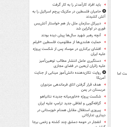
باید افراد کارآمدتر را به کار گرفت
حامیان فلسطین در مکزیک پرچم اسرائیل را به
آتش کشیدند
دبیرکل سازمان ملل باز هم خواستار آتش‌بس
فوری در اوکراین شد
آنچه رهبر شهید سال‌ها پیش دیده بودند
حمایت هلندی‌ها از مظلومیت فلسطین +فیلم
افشای برکناری در موساد پس از شکست پروژه
علیه ایران
دستگیری عامل انتشار مطالب توهین‌آمیز
علیه زائران اربعین در فضای مجازی
روایت تکان‌دهنده دانش‌آموز مینابی از جنایت
ست اما
آمریکا
هدف قرار گرفتن اتاق‌ فرماندهی مزدوران
عربستان در یمن
شکست پروژه «خاورمیانه جدید» نتانیاهو
گزافه‌گویی و لفاظی جدید ترامپ علیه ایران
پیروزی استقلال مقابل همنام خوزستانی در
دیداری تدارکاتی
انفجار در حومه دمشق چند کشته و زخمی برجا