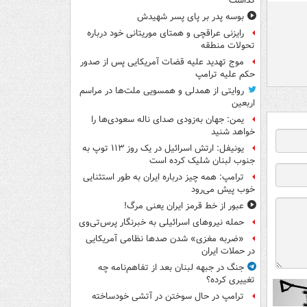
گذاشت
بوسه‌ پدر بر پای پسر شهیدش
رایزنی عراقچی و همتای موریتانی خود درباره
تحولات منطقه
موج تهدید علیه قضات آمریکایی پس از صدور
حکم علیه ترامپ
روایتی از همدلی و همسویی ملت‌ها در مراسم
اربعین
یمن: جهان به‌زودی صدای ناله سعودی‌ها را
خواهد شنید
یونیفل: ارتش اسرائیل در یک روز ۱۱۳ توپ به
جنوب لبنان شلیک کرده است
ترامپ: همه چیز درباره ایران به طور استثنایی
خوب پیش می‌رود
عبور از خط قرمز ایران یعنی مرگ!
حمله نیروهای اسرائیلی به خبرنگار پرس‌تی‌وی
«ضربه مغزی» شدن صدها نظامی آمریکایی
در حملات ایران
جنگ در جبهه لبنان بعد از تفاهم‌نامه چه
تغییری کرده؟
ترامپ در حال سوختن در آتشی خودساخته