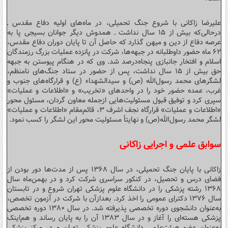
علیرضا زاکانی با شروع جنگ تحمیلی، در ماه‌های اولیه دفاع مقدس ـ
درحالی‌که بیش از ۱۵ سال نداشت ـ همدوش دیگر جوانان بسیجی پا به
عرصه دفاع از دین و میهن گذارد که حاصل آن تا پایان دوران دفاع مقدس،
۶۲ ماه حضور داوطلبانه در جبهه‌ها، شرکت در پانزده عملیات بزرگ رزمندگان
اسلام و افتخار جانبازی پنجاه‌درصد شد. وی که در هنگام پیوستن به جبهه
حق بیش از ۱۵ سال نداشت، پس از حضور در ستاد جنگ‌های نامنظم،
لشگرهای محمد رسول‌الله (ص) و سیدالشهداء (ع) و قرارگاه‌های جنوب و
غرب، عمده حضور خود را در واحدهای «تخریب» و «اطلاعات و عملیات»
سپری کرد و توفیق قبول مسئولیت‌هایی ازجمله معاون گردان، مسئول محور
«اطلاعات و عملیات» قرارگاه نجف اشرف ۳، قائم‌مقام «اطلاعات و عملیات»
لشگر محمد رسول‌الله(ص) و نهایتاً مسئولیت محور این لشگر را کسب نمود.
سوابق علمی و اجرایی زاکانی
زاکانی با پایان جنگ تحمیلی، در سال ۱۳۶۸ پس از مدت‌ها دور بودن از
فضای درس و تحصیل، در کنکور سراسری شرکت کرد و در بهمن‌ماه سال
۱۳۶۸ رشته پزشکی را در دانشگاه علوم پزشکی تهران شروع و در تابستان
سال ۱۳۷۶ دکترای عمومی را اخذ کرد. بعدازآن با شرکت در آزمون تخصص،
به‌عنوان دانشجوی دوره تخصصی پذیرفته شد. در سال ۱۳۸۰ دوره تخصصی
پزشکی هسته‌ای را آغاز و در سال ۱۳۸۳ آن را به پایان رساند و هم‌اینک
به‌عنوان عضو هیئت‌علمی دانشگاه علوم پزشکی تهران و در مرکز پزشکی