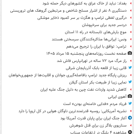
بغداد: نباید از خاک عراق به کشورهای دیگر حمله شود
دستگیری ۸ نفر از اشرار مسلح شاخص و مرتبطین گروهک های تروریستی
درگیری لفظی ترامپ و هگزث بر سر کمبود ذخایر موشکی
دردسر جدید برای سرخپوشان
موج بارش‌های تابستانه در راه ۱۱ استان
ونس: ایرانی‌ها مذاکره‌کنندگان سرسختی هستند
ترامپ: توافق با ایران را ترجیح می‌دهم
صفحه نخست روزنامه‌های پنجشنبه ۱۵ مرداد ۱۴۰۵
راز مرگ مرد ۷۲ ساله در تهرانپارس فاش شد
قابی زیبا از قلعه بابک آذربایجان شرقی
ریزش پایگاه جدید ترامپ بافاصله‌گیری جوانان و اقلیت‌ها از جمهوری‌خواهان
نمایی زیبا از طبیعت بکر استان گیلان
کاهش شدید واردات نفت چین به دلیل جنگ علیه ایران
آهوی ایرانی
فریاد مردم «فدایی خامنه‌ای بودن» است
نشریه آمریکایی: روسیه قدرتمندترین ناوگان هوایی در کل اروپا را دارد
آغاز جنگ ایران برای پایان قدرت آمریکا بود
سناریوی بلاگر زن برای قتل شوهرش
مشاهده ۴ پلنگ در ارتفاعات میناب