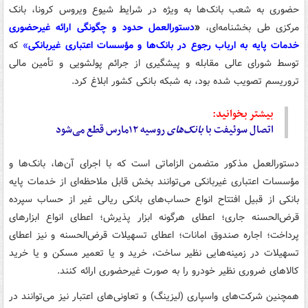
حضوری به شعب بانک‌ها به ویژه در شرایط شیوع ویروس کرونا، بانک
مرکزی طی بخشنامه‌ای،
«
دستورالعمل حدود و چگونگی ارائه غیرحضوری
خدمات پایه به ارباب رجوع در بانک‌ها و مؤسسات اعتباری غیربانکی
»
که
توسط شورای عالی مقابله و پیشگیری از جرائم پولشویی و تأمین مالی
تروریسم تصویب شده بود، به شبکه بانکی کشور ابلاغ کرد.
بیشتر بخوانید:
اتصال سوئیفت با
بانک‌های
روسیه ۱۲مارس قطع می‌شود
دستورالعمل مذکور متضمن الزاماتی است که با اجرای آن‌ها، بانک‌ها و
مؤسسات اعتباری غیربانکی می‌توانند بخش قابل ملاحظه‌ای از خدمات پایه
بانکی از قبیل افتتاح انواع حساب‌های بانکی ریالی غیر از حساب سپرده
قرض‌الحسنه جاری؛ اعطای هرگونه ابزار پذیرش؛ اعطای انواع ابزارهای
پرداخت؛ اجاره صندوق امانات؛ اعطای تسهیلات قرض‌الحسنه و نیز اعطای
تسهیلات در زمینه‌هایی نظیر ساخت، خرید و یا تعمیر مسکن و یا خرید
کالاهای ضروری نظیر خودرو را به صورت غیرحضوری ارائه کنند.
همچنین شرکت‌های واسپاری (لیزینگ) و تعاونی‌های اعتبار نیز می‌توانند در