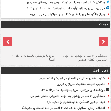
واکنش کمال شرف به پاسخ کوبنده یمن به عربستان سعودی
قرار بود ایران به زانو درآید، اما به ابرقدرت منطقه تبدیل شد!
پرواز بالگردها و پهپادهای شناسایی اسرائیل بر فراز سوریه
حوادث
دستگیری ۶ نفر در بهشهر به اتهام
موج بارش‌های تابستانه در راه ۱۱
تشویش اذهان عمومی
استان
فا
آخرین اخبار
شنیده شدن صدای دو انفجار در نزدیکی تنگه هرمز
تکذیب شایعه معافیت سربازان فراری
روزنامه‌های ورزشی امروز پنج‌شنبه ۱۵ مرداد ۱۴۰۵
دستگیری ۶ نفر در بهشهر به اتهام تشویش اذهان عمومی
فیفا توهین‌کنندگان به اینفانتینو را تهدید کرد
اعتراف ارتش اسرائیل به هلاکت ۲ افسر در تله انفجاری حزب‌الله