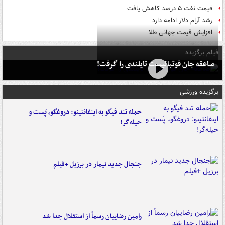
قیمت نفت ۵ درصد کاهش یافت
رشد آرام دلار ادامه دارد
افزایش قیمت جهانی طلا
فیلم برگزیده
صاعقه جان فوتبالیست تایلندی را گرفت!
برگزیده ورزشی
حمله تند فیگو به اینفانتینو: دروغگو، پَست‌ و
حیله‌گر!
جنجال جدید نیمار در برزیل +فیلم
رامین رضاییان رسماً از استقلال جدا شد