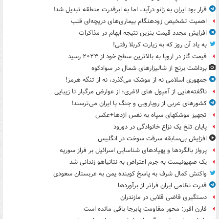
قرار بود ایران به زانو درآید، اما به ابرقدرت منطقه تبدیل شد!
اهمیت تشخیص زودهنگام بیماری‌های دریچه‌ای قلب
افزایش مجدد قیمت بنزین نتیجه ابهام در مذاکرات
به یاد آن روز که به زیارت کربلا رفتی!
قیمت گاز در اروپا به بالاترین سطح خود از ۲۰۲۳ رسید
برداشت برنج از شالیزارهای شمال در سوادکوه
جمهوری اسلامی نه از موشک می‌گذرد، نه از تنگه هرمز!
ناگفته‌هایی از آمپول های لاغری؛ از عوارض مرگبار تا زیبایی
کشورهای عربی از رویارویی و جنگ با ایران می‌ترسند!
تجهیز موشکهای سپاه به نفس اژدها+عکس
پایان تلخ یک نزاع خانوادگی در دورود
افزایش بی‌سابقه سرقت سوخت در انگلیس
پرواز بالگردها و پهپادهای شناسایی اسرائیل بر فراز سوریه
یک صهیونیست به جرم اعتراض به نتانیاهو زندانی شد
واکنش کمال شرف به پاسخ کوبنده یمن به عربستان سعودی
قدرت نظامی ایران فراتر از برآوردها
دستگیری قاضی قلابی در مازندران
فارن افرز: محور مقاومت پابرجا باقی مانده است