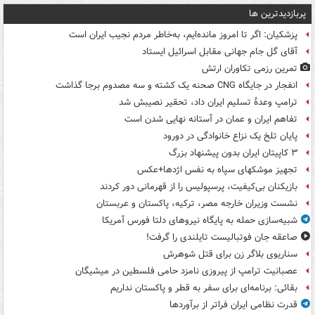
پربازدیدترین ها
پزشکیان: اگر تا امروز مانده‌ایم، به‌خاطر مردم نجیب ایران است
آقای گل جام جهانی مقابل اسرائیل ایستاد
تمرین رزمی تکاوران ارتش
انفجار در جایگاه CNG صحنه یک کشته و سه مصدوم برجا گذاشت
ترامپ وعدۀ تسلیم ایران داد، تحقیر نصیبش شد
تفاهم ایران و عمان در آستانه نهایی شدن است
پایان تلخ یک نزاع خانوادگی در دورود
۳ کاپیتان ایران بدون پیشنهاد بزرگ
تجهیز موشکهای سپاه به نفس اژدها+عکس
بازیکنان بی‌کیفیت، پرسپولیس را از قهرمانی دور کردند
نشست وزیران خارجه مصر، ترکیه، پاکستان و عربستان
شبیه‌سازی حمله به پایگاه نیروهای دلتا فورس آمریکا
صاعقه جان فوتبالیست تایلندی را گرفت!
سناریوی بلاگر زن برای قتل شوهرش
عصبانیت ترامپ از پیروزی نامزد حامی فلسطین در میشیگان
بقائی: برنامه‌ای برای سفر به قطر و پاکستان نداریم
قدرت نظامی ایران فراتر از برآوردها