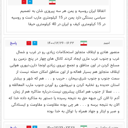
0
2
اتفاقا ایران روسیه و یمن هر سه پیروزی شان به تصمیم
سیاسی بستگی دارد یمن در 15 کیلومتری مارب است و روسیه
در 15 کیلومتری کیف و ایران در 40 کیلومتری حیفا
پاسخ
احمد
۱۶:۲۲ - ۱۴۰۰/۱۲/۲۶
0
1
منصور هادی و ایتلاف متجاوز استحکامات زیادی رو در غرب و شمال
غرب و جنوب غرب ماری ایجاد کردند کانال های چهار در پنج ،زمین رو
مسلح کردن در اون مناطق و تجمع نیروی زیادی اونجا دارن،نیوری هوایی
ایتلاف متجاوز هم بسیار فعاله،و از اون مناطق امکان حمله نیست از
سمت جنوب و جنوب شرق،بیحان ، حریب و . . . هم که شهر و بیشتر
استان حدیده رو تخلیه کردن و نیروشون رو آوردن جنوب مارب المعالقه و
. . . عملا از جنوب هم امکان پیشروی نیست،درباره مذاکره هم از زمان
آدم تا الان کی جبهه حق به نتیجه رسیده یا دستور به مذاکره داده خدا که
الان به نتیجه برسه و . . . هر چی بوده مقاومت و مقاومت و ایستادگی
و صبر و ایثار و جهاد همراه با توکل به خدا بوده
پاسخ
مهدی اسماعیل پور
۲۳:۲۸ - ۱۴۰۰/۱۲/۲۶
0
2