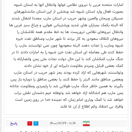
امارات متحده عربی با نیروی نظامی غولها وانتقال انها به استان شبوه
بصورت فعال وارد استان شبوه شد وبخشی از این استان مانندشهرهای
عسیلان وبیحان والعین وشهر حریب در استان مارب مجددا اشغال شدند
که البته بکمک بمباران های شدید وپشتیبانی هوایی و چراغ سبز غربی ها
وانتقال نیروهای نظامی تروریست ها به خط مقدم همه تلاششان را
نیروهای ائتلاف سعودی به کار بردند تا شهر مارب ومناطق نفت خیزه
شبوه ومارب را نجات دهند البته سعودیها چون نمی توانستند مارب را
حفظ کنند طی معامله ای استان نفت خیز شبوه را به امارات دادند تا در
جنگ مارب کمکشان کند با این حال دولت نجات ملی یمن وانصارلله با
کمک بعضی قبایل ومردم مقاومت دلیرانه ای از خود نشان دادند
وتوانستند شهرهایی که ازاد کرده بودند بجز شهر حریب در استان مارب
وبعضی مناطق مانند البتر را حفظ کنند یا بعضی مناطق را دوباره باز پس
بگیرند به همین خاطر جنگ مارب طولانی شد با پایمردی ومقاومت جانانه
یمن مارب هم انشالله ازاد خواهد شد وتوطئه عیم دشمنان نقش براب
خواهد شد با کمک ویاری امام زمان که نمینده خدا در روی زمین است
وافراد بی اعتقاد وکم اطلاع از ان غا فلند
پاسخ
۱۱:۱۹ - ۱۴۰۰/۱۲/۲۶
0
2