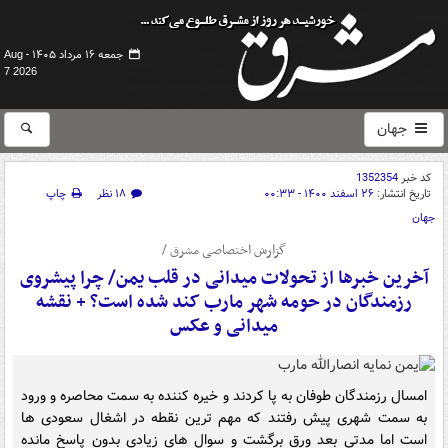
جمعه ۱۶ مرداد ۱۴۰۵ -
Aug
7 2026
جهان
کد خبر
1352354
تاریخ انتشار:
۲۶ اسفند ۱۴۰۰ - ۰۰:۳۳
۱۸ نظر
چاپ
جهان
گزارش اختصاصی مشرق /
آخرین خبرها از تحولات میدانی در قلب یمن/ چرا پیشروی
رزمندگان در حومه شهر مارب کند شده است؟ + نقشه
میدانی و عکس
امسال رزمندگان طوفان به پا کردند و خیره کننده به سمت محاصره و ورود
به سمت شهری پیش رفتند که مهم ترین نقطه در اشغال سعودی ها
است اما مدتی بعد ورق برگشت و سوال های زیادی بدون پاسخ مانده