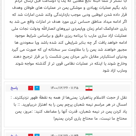
ابا تشکر از شما البته تابع مطلبی که یک یا دوساعت قبل ارسال کردم
باید بگیم عملیات پهبادی و موشکی یمن در عملیات های طوفان وهدف
قرار داده شدن ابوظبی ودبی موجب بازدارندگی وکند شدن امارات شد که
اگر ادامه میداد مناطق حساس تری مورد هدف در امارات واقع می شد به
یاری خداوکمک امام زمان وپایمردی نیروهای انصارالله ودولت نجات ملی
عملیلت ازاد سازی مارب با برنامه ریزی دقیق و براساس شرایط موجود
ادامه خواهد یافت گر چه بنابر شرایطی کند شده باشد ویا سعوددی ها
مجبور خواهند شد یمن را با مقاومت سر سختانه ای که صورت می گیرد
ودنیای استکباردر مقابل دلیر مردان یمن شکست را بر قرار ترجیح دهند
وخارج شوند یا اینکه در عملیات نظامی قوی تر از گذشته مواجه شوند
ومارب ازاد شود
پاسخ
۱۱:۲۵ - ۱۴۰۰/۱۲/۲۶
3
6
نقل از حجت الاسلام پناهیان: یمنی‌ها از همه به نقطۀ ظهور نزدیکترند. :
امسال در هر مراسم نیمه شعبان پرچم یمن را به اهتزاز دربیاورید. :: با
یاد کردن یمن در نیمه شعبان، قدرت آنها را مضاعف کنید: :مروز، یمن
محتاج ما نیست، ما محتاج یاری کردن یمنیم!
پاسخ