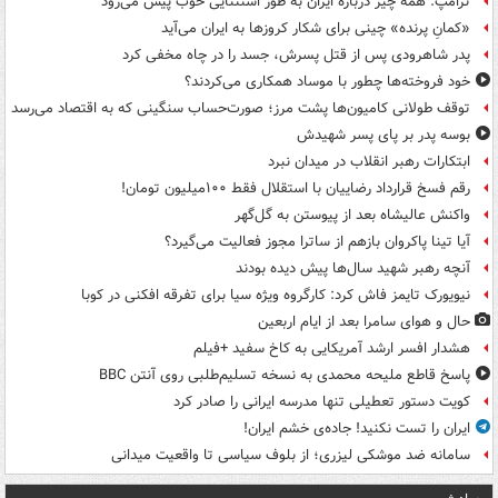
ترامپ: همه چیز درباره ایران به طور استثنایی خوب پیش می‌رود
«کمانِ پرنده» چینی برای شکار کروزها به ایران می‌آید
پدر شاهرودی پس از قتل پسرش، جسد را در چاه مخفی کرد
خود فروخته‌ها چطور با موساد همکاری می‌کردند؟
توقف طولانی کامیون‌ها پشت مرز؛ صورت‌حساب سنگینی که به اقتصاد می‌رسد
بوسه‌ پدر بر پای پسر شهیدش
ابتکارات رهبر انقلاب در میدان نبرد
رقم فسخ قرارداد رضاییان با استقلال فقط ۱۰۰میلیون تومان!
واکنش عالیشاه بعد از پیوستن به گل‌گهر
آیا تینا پاکروان بازهم از ساترا مجوز فعالیت می‌گیرد؟
آنچه رهبر شهید سال‌ها پیش دیده بودند
نیویورک تایمز فاش کرد: کارگروه ویژه سیا برای تفرقه افکنی در کوبا
حال و هوای سامرا بعد از ایام اربعین
هشدار افسر ارشد آمریکایی به کاخ سفید +فیلم
پاسخ قاطع ملیحه محمدی به نسخه تسلیم‌طلبی روی آنتن BBC
کویت دستور تعطیلی تنها مدرسه ایرانی را صادر کرد
ایران را تست نکنید! جاده‌ی خشم ایران!
سامانه ضد موشکی لیزری؛ از بلوف سیاسی تا واقعیت میدانی