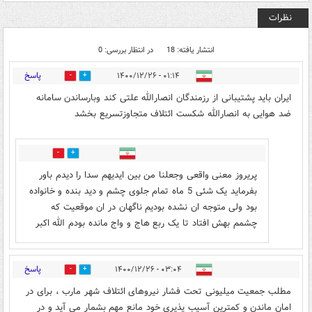
نظرات
انتشار یافته: 18
در انتظار بررسی: 0
پاسخ
۰۱:۱۴ - ۱۴۰۰/۱۲/۲۶
2
21
ایران باید پشتیبانی از رزمندگان انصارالله علتی کند وبارساندن سامانه
ضد هوایی به انصارالله شکست ائتلاف متجاوزتسریع بخشد
5
0
پریروز معنی واقعی وجعلنا من بین ایدیهم سدا را دیدم باور
بفرماید یک شئی 5 ماه تمام جلوی چشم و دید بنده و خانواده
بود ولی متوجه ان نشده بودیم ناگهان در ان موقعیت که
چشمم بهش افتاد تا یک ربع هاج و واج مانده بودم الله اکبر
پاسخ
۰۳:۰۴ - ۱۴۰۰/۱۲/۲۶
1
4
مطلب جمعیت میلیونی تحت فشار نیروهای ائتلاف شهر مارب ، برای در
امان ماندن و کمترین آسیب پذیری خود مانع مهم بشمار می آید و در