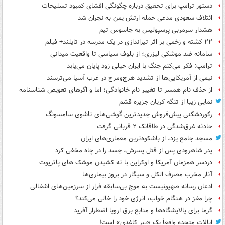
دستور ترامپ برای تحقیق درباره چگونگی افشای کمبود تسلیحات
ائتلاف سعودی مدعی حمله ارتش یمن به نجران شد
هشدار سرمربی پرسپولیس به جاسوس تیم
۲۲ کشته و زخمی بر اثر تیراندازی در یک مدرسه در تایلند+ فیلم
سامانه ضد موشکی لیزری؛ از بلوف سیاسی تا واقعیت میدانی
ترامپ: فکر می‌کنم جنگ با ایران خیلی زود پایان می‌یابد
نیمی از آمریکایی‌ها از تشدید هرج‌ومرج در غرب آسیا می‌ترسند
از حذف نام همسر تا تغییر نام خانوادگی؛ اما و اگرهای تعویض شناسنامه
نمایی زیبا از تنگه کریان جزیره قشم
رکوردشکنی پیش‌فروش جدیدترین گوشی‌های تاشوی سامسونگ
حادثه غرق‌شدگی در طاقانک ۲ قربانی گرفت
مسجد جامع یزد، از باشکوه‌ترین معماری‌های ایران
پدر شاهرودی پس از قتل پسرش، جسد را در چاه مخفی کرد
دردسر همزمان آمریکا و اوکراین با ته کشیدن موشک های پاتریوت
آثار مخرب مصرف الکل و سیگار در بروز بیماری‌ها
اذعان رسانه صهیونیست به موج بی‌سابقه فرار از سرزمین‌های اشغالی
چرا مغز در هنگام خواب، انرژی خود را خالی می‌کند؟
گرما برای پالایشگاه‌ها و منابع برق اروپا اضطرار آفرید
ایالات متحده واقعاً یک «ببر کاغذی» است!