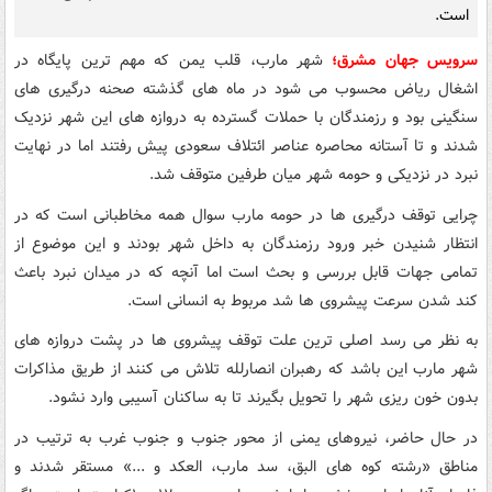
است.
سرویس جهان مشرق؛
شهر مارب، قلب یمن که مهم ترین پایگاه در
اشغال ریاض محسوب می شود در ماه های گذشته صحنه درگیری های
سنگینی بود و رزمندگان با حملات گسترده به دروازه های این شهر نزدیک
شدند و تا آستانه محاصره عناصر ائتلاف سعودی پیش رفتند اما در نهایت
نبرد در نزدیکی و حومه شهر میان طرفین متوقف شد.
چرایی توقف درگیری ها در حومه مارب سوال همه مخاطبانی است که در
انتظار شنیدن خبر ورود رزمندگان به داخل شهر بودند و این موضوع از
تمامی جهات قابل بررسی و بحث است اما آنچه که در میدان نبرد باعث
کند شدن سرعت پیشروی ها شد مربوط به انسانی است.
به نظر می رسد اصلی ترین علت توقف پیشروی ها در پشت دروازه های
شهر مارب این باشد که رهبران انصارلله تلاش می کنند از طریق مذاکرات
بدون خون ریزی شهر را تحویل بگیرند تا به ساکنان آسیبی وارد نشود.
در حال حاضر، نیروهای یمنی از محور جنوب و جنوب غرب به ترتیب در
مناطق «رشته کوه های البق، سد مارب، العکد و ...» مستقر شدند و