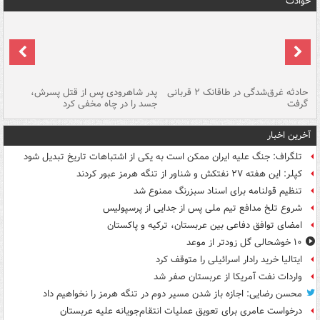
حوادث
شته
حادثه غرق‌شدگی در طاقانک ۲ قربانی
پدر شاهرودی پس از قتل پسرش،
دس
گرفت
جسد را در چاه مخفی کرد
آخرین اخبار
تلگراف: جنگ علیه ایران ممکن است به یکی از اشتباهات تاریخ تبدیل شود
کپلر: این هفته ۲۷ نفتکش و شناور از تنگه هرمز عبور کردند
تنظیم قولنامه برای اسناد سبزرنگ ممنوع شد
شروع تلخ مدافع تیم ملی پس از جدایی از پرسپولیس
امضای توافق دفاعی بین عربستان، ترکیه و پاکستان
۱۰ خوشحالی گل زودتر از موعد
ایتالیا خرید رادار اسرائیلی را متوقف کرد
واردات نفت آمریکا از عربستان صفر شد
محسن رضایی: اجازه باز شدن مسیر دوم در تنگه هرمز را نخواهیم داد
درخواست عامری برای تعویق عملیات انتقام‌جویانه علیه عربستان