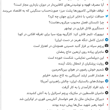
آیا مصرف قهوه و نوشیدنی‌های کافئین‌دار در دوران بارداری مجاز است؟
توقف طولانی کامیون‌ها پشت مرز؛ صورت‌حساب سنگینی که به اقتصاد می‌رسد
حماقت ترامپ با ذخایر انرژی جهان چه کرد؟
چرا تابستان فصل محبوب میکروب‌هاست؟
دستگیری قاتل فراری در نوشهر
نیویورک تایمز فاش کرد: کارگروه ویژه سیا برای تفرقه افکنی در کوبا
کنترل کامل تنگه هرمز در دست ایران!
پرچم سیاه بر فراز گنبد حسینی همچنان در اهتزاز است
ماجرای پیاده روی اربعین حاج رمضان
این دیپلماسی نمایشی، شکست خورده است
روایت پزشکیان از انحلال بانک آینده
شمیم خوش رضوی در هوای بین‌الحرمین
هشدار افسر ارشد آمریکایی به کاخ سفید +فیلم
موشک‌های بالستیک ایران؛ چالش راهبردی آمریکا
باید افراد کارآمدتر را به کار گرفت
حامیان فلسطین در مکزیک پرچم اسرائیل را به آتش کشیدند
دبیرکل سازمان ملل باز هم خواستار آتش‌بس فوری در اوکراین شد
آنچه رهبر شهید سال‌ها پیش دیده بودند