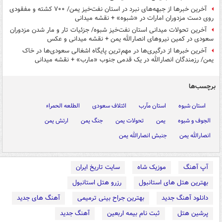
آخرین خبرها از جبهه‌های نبرد در استان نفت‌خیز یمن/ ۷۰۰ کشته و مفقودی
روی دست مزدوران امارات در «شبوه» + نقشه میدانی
آخرین تحولات میدانی استان نفت‌خیز شبوه/ جزئیات تار و مار شدن مزدوران
سعودی در کمین نیروهای انصارالله یمن + نقشه میدانی و عکس
آخرین خبرها از درگیری‌ها در مهم‌ترین پایگاه اشغالی سعودی‌ها در خاک
یمن/ رزمندگان انصارالله در یک قدمی جنوب «مارب» + نقشه میدانی
برچسب‌ها
استان شبوه
استان مآرب
ائتلاف سعودی
الطلعه الحمراء
الجوف و شبوه
یمن
تحولات یمن
جنگ یمن
ارتش یمن
انصارالله یمن
جنبش انصارالله یمن
آپ آهنگ
موزیک شاه
سایت تاریخ ایران
بهترین هتل های استانبول
رزرو هتل استانبول
دانلود آهنگ جدید
بهترین جراح بینی ترمیمی
آهنگ های جدید
پرشین هتل
ثبت نام بیمه اربعین
آهنگ جدید