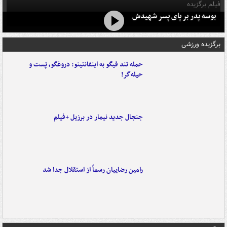
فیلم برگزیده
بوسه‌ پدر بر پای پسر شهیدش
برگزیده ورزشی
حمله تند فیگو به اینفانتینو: دروغگو، پَست‌ و
حیله‌گر!
جنجال جدید نیمار در برزیل +فیلم
رامین رضاییان رسماً از استقلال جدا شد