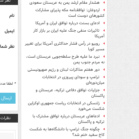
نظر شم
هشدار مقام ارشد یمن به عربستان سعودی
اردوغان: توافقنامه مکه پذیرای مشارکت
نام
کشورهای دوست است
ادعای بسنت درباره توافق ایران و آمریکا
ایمیل
تاثیرات منفی جنگ علیه ایران بر بازار کار
آمریکا
روبیو در رأس فشار حداکثری آمریکا برای تغییر
نظر شما 
مسیر کوبا
نبرد ما علیه طرح سلطه‌جویی عربستان است،
نه مردم جنوب یمن
دور هفتم مذاکرات لبنان و رژیم صهیونیستی
ترامپ و سودای پیروزی در انتخابات
میان‌دوره‌ای
*
لطفا عدد م
جزئیات توافق دفاعی ترکیه، عربستان و
پاکستان
زلنسکی در انتخابات ریاست جمهوری اوکراین
شکست می‌خورد
ادعاهای عربستان درباره توافق مشترک با
نظرات
ترکیه و پاکستان
چگونه جنگ ترامپ با دانشگاه‌ها به شکست
کاخ سفید ختم شد؟