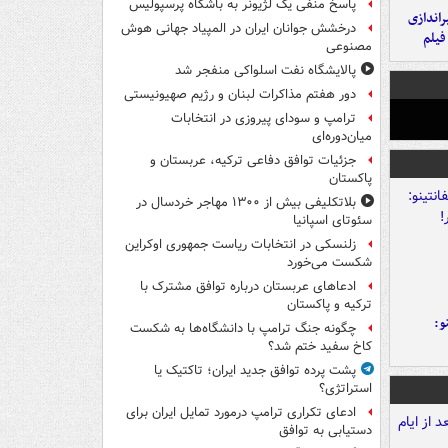
پاسخ منفی یک لژیونر به باشگاه پرسپولیس
یراندازی
درخشش جوانان ایران در المپیاد جهانی هوش
فیلم
مصنوعی
پالایشگاه نفت اسلواکی منفجر شد
دور هفتم مذاکرات لبنان و رژیم صهیونیستی
ترامپ و سودای پیروزی در انتخابات
میان‌دوره‌ای
جزئیات توافق دفاعی ترکیه، عربستان و
پاکستان
بلاتکلیفی بیش از ۱۳۰۰ مهاجر خردسال در
سئوتای اسپانیا
زلنسکی در انتخابات ریاست جمهوری اوکراین
شکست می‌خورد
ادعاهای عربستان درباره توافق مشترک با
ترکیه و پاکستان
و:
چگونه جنگ ترامپ با دانشگاه‌ها به شکست
کاخ سفید ختم شد؟
پشت پرده توافق جدید ایران؛ تاکتیک یا
استراتژی؟
ادعای تکراری ترامپ درمورد تمایل ایران برای
دستیابی به توافق