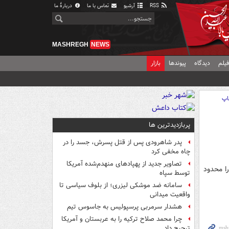
RSS
آرشیو
تماس با ما
دربارهٔ ما
MASHREGH
NEWS
یلم
دیدگاه
پیوندها
بازار
اپ
پربازدیدترین ها
پدر شاهرودی پس از قتل پسرش، جسد را در
چاه مخفی کرد
تصاویر جدید از پهپادهای منهدم‌شده آمریکا
ا محدود
توسط سپاه
سامانه ضد موشکی لیزری؛ از بلوف سیاسی تا
واقعیت میدانی
هشدار سرمربی پرسپولیس به جاسوس تیم
چرا محمد صلاح ترکیه را به عربستان و آمریکا
ترجیح داد