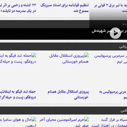
برخورد پراید با تیر برق ۲ فوتی بر
تنظیم قولنامه برای اسناد سبزرنگ
۲۲ کشته و زخمی بر اثر ت
شت
ممنوع شد
در یک مدرسه در تایلند+ 
ده
در بر پای پسر شهیدش
رزشی
ربی پرسپولیس به
پیروزی استقلال مقابل همنام
حمله تند فیگو به اینفانتین
م
خوزستانی
دروغگو، پَست‌ و حیله‌گر!
عکس