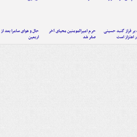
 بر فراز گنبد حسینی
حرم امیرالمومنین محیای آخر
حال و هوای سامرا بعد از ا
 اهتزاز است
صفر شد
اربعین