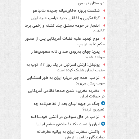
عربستان در یمن
شکست پروژه «خاورمیانه جدید» نتانیاهو
گزافه‌گویی و لفاظی جدید ترامپ علیه ایران
انفجار در حومه دمشق چند کشته و زخمی برجا
گذاشت
موج تهدید علیه قضات آمریکایی پس از صدور
حکم علیه ترامپ
یمن: جهان به‌زودی صدای ناله سعودی‌ها را
خواهد شنید
یونیفل: ارتش اسرائیل در یک روز ۱۱۳ توپ به
جنوب لبنان شلیک کرده است
ترامپ: همه چیز درباره ایران به طور استثنایی
خوب پیش می‌رود
«ضربه مغزی» شدن صدها نظامی آمریکایی
در حملات ایران
جنگ در جبهه لبنان بعد از تفاهم‌نامه چه
تغییری کرده؟
ترامپ در حال سوختن در آتشی خودساخته
ایران را تست نکنید! جاده‌ی خشم ایران!
واکنش سفارت ایران به بیانیه مغرضانه
نمایندگان پارلمان اتریش