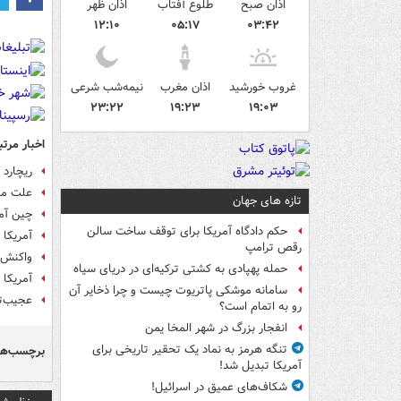
اذان صبح
طلوع آفتاب
اذان ظهر
۱۲:۱۰
۰۵:۱۷
۰۳:۴۲
غروب خورشید
اذان مغرب
نیمه‌شب شرعی
۲۳:۲۲
۱۹:۲۳
۱۹:۰۳
اخبار مرتب
ریچارد
علت مس
تازه های جهان
چین آمر
حکم دادگاه آمریکا برای توقف ساخت سالن
آمریکا 
رقص ترامپ
واکنش چ
حمله پهپادی به کشتی ترکیه‌ای در دریای سیاه
آمریکا 
سامانه موشکی پاتریوت چیست و چرا ذخایر آن
عجیب‌تر
رو به اتمام است؟
انفجار بزرگ در شهر المخا یمن
تنگه هرمز به نماد یک تحقیر تاریخی برای
برچسب‌ها
آمریکا تبدیل شد!
شکاف‌های عمیق در اسرائیل!