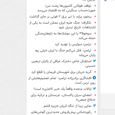
توقف طولانی کامیون‌ها پشت مرز؛
صورت‌حساب سنگینی که به اقتصاد می‌رسد
برخورد پراید با تیر برق ۲ فوتی بر جای گذاشت
تلگراف: جنگ علیه ایران ممکن است به یکی از
اشتباهات تاریخ تبدیل شود
سوخو۳۵ با این موشک‌ها به ناوهای‌جنگی
حمله می‌کند
ترامپ سوئیس را تهدید کرد
ترامپ: فکر می‌کنم جنگ با ایران خیلی زود
پایان می‌یابد
استقبال خاص دخترک عراقی از زائران اربعین
حسینی
گربه جریان برق شهرستان فریمان را قطع کرد
افشاگری برادرزاده ترامپ: تمام تصمیم‌هایش از
روی ترس است
ایالات متحده واقعاً یک «ببر کاغذی» است!
امضای سران پاکستان، عربستان و ترکیه برای
«دفاع جمعی»
نمایی زیبا از تنگه کریان جزیره قشم
رکوردشکنی پیش‌فروش جدیدترین گوشی‌های