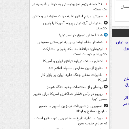
۲۰ حمله رژیم صهیونیستی به درعا و قنیطره در
ستان
یک هفته
خیزش مردم لبنان علیه دولت سازشکار و خائن
معترضان آرژانتینی پرچم آمریکا را پایین
کشیدند
شکاف‌های عمیق در اسرائیل!
هشدار مقام ارشد یمن به عربستان سعودی
اردوغان: توافقنامه مکه پذیرای مشارکت
کشورهای دوست است
ادعای بسنت درباره توافق ایران و آمریکا
نتایج آزمون مدارس سمپاد اعلام شد
تاثیرات منفی جنگ علیه ایران بر بازار کار
مان
آمریکا
وق
رونمایی از مختصات جدید تنگۀ هرمز
روبیو در رأس فشار حداکثری آمریکا برای تغییر
مسیر کوبا
تصویری از تمرینات ترابزون اسپور با حضور
ساویچ، صلاح و اونانا
نبرد ما علیه طرح سلطه‌جویی عربستان است،
نه مردم جنوب یمن