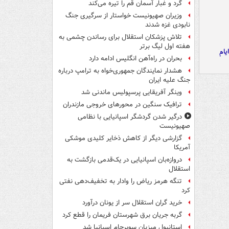
گرد و غبار آسمان قم را تیره می‌کند
وزیران صهیونیست خواستار از سرگیری جنگ
نابودی غزه شدند
تلاش پزشکان استقلال برای رساندن چشمی به
هفته اول لیگ برتر
یام
بحران در راه‌آهن انگلیس ادامه دارد
هشدار نمایندگان جمهوری‌خواه به ترامپ درباره
جنگ علیه ایران
وینگر آفریقایی پرسپولیس ماندنی شد
ترافیک سنگین در محورهای خروجی مازندران
درگیر شدن گردشگر اسپانیایی با نظامی
صهیونیست
گزارشی دیگر از کاهش ذخایر کلیدی موشکی
آمریکا
دروازه‌بان اسپانیایی در یک‌قدمی بازگشت به
استقلال
تنگه هرمز ریاض را وادار به تخفیف‌دهی نفتی
کرد
خرید گران استقلال سر از یونان درآورد
گربه جریان برق شهرستان فریمان را قطع کرد
استانبول میزبان سوپرجام اسپانیا شد