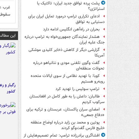
پشت پرده توافق جدید ایران؛ تاکتیک یا
غرب عد
استراتژی؟
سقوطی و ص
ادعای تکراری ترامپ درمورد تمایل ایران برای
دستیابی به توافق
بحران در راه‌آهن انگلیس ادامه دارد
این مطالب
هشدار نمایندگان جمهوری‌خواه به ترامپ درباره
جنگ علیه ایران
گزارشی دیگر از کاهش ذخایر کلیدی موشکی
آمریکا
گفت وگوی تلفنی مودی و نتانیاهو درباره
تحولات منطقه‌ای
کوبا: با تهدید نظامی از سوی ایالات متحده
روبه‌رو هستیم
رگبار و رع
ترامپ سوئیس را تهدید کرد
کشور
طالبان: داعش را به طور کامل در افغانستان
سرکوب کردیم
امضای سران پاکستان، عربستان و ترکیه برای
«دفاع جمعی»
پوتین و محمد بن زاید درباره اوضاع منطقه
خلیج فارس گفت‌وگو کردند
افشاگری برادرزاده ترامپ: تمام تصمیم‌هایش از