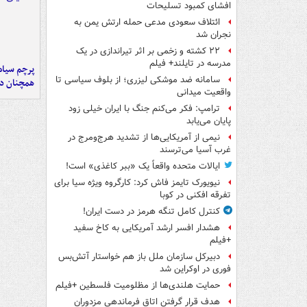
افشای کمبود تسلیحات
ائتلاف سعودی مدعی حمله ارتش یمن به
نجران شد
۲۲ کشته و زخمی بر اثر تیراندازی در یک
مدرسه در تایلند+ فیلم
پرچم سیاه
سامانه ضد موشکی لیزری؛ از بلوف سیاسی تا
همچنان در
واقعیت میدانی
ترامپ: فکر می‌کنم جنگ با ایران خیلی زود
پایان می‌یابد
نیمی از آمریکایی‌ها از تشدید هرج‌ومرج در
غرب آسیا می‌ترسند
ایالات متحده واقعاً یک «ببر کاغذی» است!
نیویورک تایمز فاش کرد: کارگروه ویژه سیا برای
تفرقه افکنی در کوبا
کنترل کامل تنگه هرمز در دست ایران!
هشدار افسر ارشد آمریکایی به کاخ سفید
+فیلم
دبیرکل سازمان ملل باز هم خواستار آتش‌بس
فوری در اوکراین شد
حمایت هلندی‌ها از مظلومیت فلسطین +فیلم
هدف قرار گرفتن اتاق‌ فرماندهی مزدوران