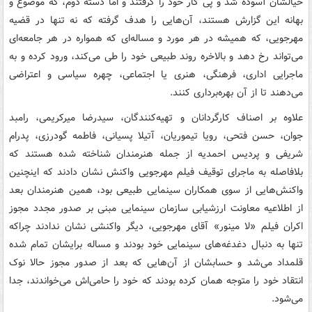
خیالشان آسوده شد و پی کار خود را گرفتند و اما دسته دوم، که موضوع و
بهانه این گزارش هستند، آن‌هایی را هدف گرفته که نه تنها در قضیه
مهرجویی، که همیشه در هر مورد و مساله‌ای که همواره در هر جامعه‌ای
می‌تواند رخ دهد و بالاخره روند طبیعی خود را طی می‌کند، ورود کرده و به
ماجرایی اداری، فرهنگی، هنری یا اجتماعی، چهره سیاسی و اعتراضی
می‌دهند تا از آن بهره‌برداری کنند.
علاوه بر اصناف کارگردانان و تهیه‌کنندگان، سیدرضا میرکریمی، رامبد
جوان، حسن فتحی، رویا تیموریان، آتیلا پسیانی، فاطمه گودرزی، پدرام
شریفی و پردیس احمدیه از جمله هنرمندان شناخته شده هستند که
بلافاصله به ماجرای توقیف فیلم مهرجویی واکنش نشان دادند که اینچنین
واکنش‌هایی از سوی همکاران سینمایی طبیعی بود، همین هنرمندان بعد
از اطلاعیه معاونت ارزشیابی سازمان سینمایی مبنی بر صدور مجدد مجوز
اکران فیلم «لا مینور» آقای مهرجویی، دیگر واکنشی نشان ندادند چراکه
تنها به دنبال دغدغه‌های سینمایی خود بودند و مساله برایشان تمام شده
قلمداد می‌شد و حسابشان از آن‌هایی که بعد از صدور مجوز حالا نوک
انتقاد خود را متوجه همان کرده بودند که خود را حامی‌اش می‌خواندند، جدا
می‌شود.