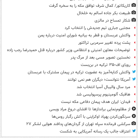
کاریکاتور/ کمال شرف توافق مکه را به سخره گرفت
طبیعت بکر جاده اسالم به خلخال
شکار تمساح در مالزی
مجتبی جباری تیم جدیدش را انتخاب کرد
واکنش عربستان و قطر به بیانیه شورای امنیت درباره یمن
پشت پرده تغییر سرمربی تراکتور
توضیحات معاون امنیتی و انتظامی وزیر کشور درباره قتل حمیدرضا رجب زاده
نخستین تصویر مسی بعد از مرگ پدر
رویای اف-۳۵ ترکیه در بن‌بست
واکنش کنایه‌آمیز به عضویت ترکیه در پیمان مشترک با عربستان
آمریکا نتوانست؛ دیگران هم نمی توانند
مرد سال والیبال آسیا انتخاب شد
هافبک آلومینیوم پرسپولیسی شد
فیدان: ایران هدف پیمان دفاعی مکه نیست
از مظلوم‌نمایی براندازها تا افشای دروغ مراد ویسی
سرنگون‌کردن پهپاد اوکراینی با آتش رگبار روس‌ها
سرکشی فرمانده سپاه تهران از گردان‌های پدافند هوایی لشکر ۲۷
اعتراف جالب یک رسانه آمریکایی به شکست