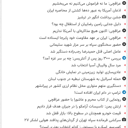
عراقچی: ما نه فراموش می‌کنیم نه می‌بخشیم
اذعان آمریکا به عبور ده‌ها کشتی از محاصره ایران
جشن برداشت انگور در ترشیز
دلیل جدایی رامین رضاییان از استقلال چه بود؟
عراقچی: اکنون هیچ مذاکره‌ای با آمریکا نداریم
عراقچی: ایران بر عهد مقاومت خود پابرجا ایستاده است
حضور سخنگوی سپاه بر سر مزار شهید سلیمانی
عامل اصلی قتل حمیدرضا رجب‌زاده دستگیر شد
بررسی ۳۰۰ روز پس از آتش‌بس: چه بر سر غزه آمد؟
مرد سال والیبال آسیا انتخاب شد
عادی‌سازی تولید زیرزمینی در نمایش خانگی
حمله اسرائیل به شهرستان نبطیه در جنوب لبنان
دستگیری متهم متواری مخل نظام ارزی کشور در پیرانشهر
ترامپ در دام ایران افتاده است!
رونمایی از کتاب محرم و عاشورا با حضور عراقچی
ارتش یمن: تاسیسات آرامکو را در جیزان هدف قرار دادیم
قیمت خودرو همچنان در سطوح بالا؛ بازار قفل شد
سرکشی فرمانده سپاه تهران از گردان‌های پدافند هوایی لشکر ۲۷
کمپرسور اسکرو یا پیستونی: کدام انتخاب بهتری است؟