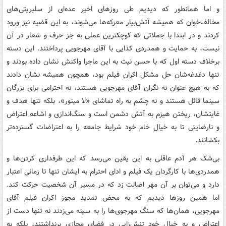
و اما همانطور که دیدیم طی روزهای اخیر عده‌ای از سلبریتی‌های
مخالف‌خوان که همیشه آتش‌بیار معرکه‌ها می‌شوند، به این قضیه نیز ورود
کردند و در ابتدا با جملاتی که کوچکترین عملی به جز حرف و شعار در آن
نیست، به حمایت و همدردی کذایی با آقای مهرجویی پرداختند. این دسته
برخلاف دسته اول که با حسن نیت به این ماجرا واکنش نشان داده بودند و
تنها دغدغه‌شان حل مشکل اکران فیلم بود، همچون همیشه نشان دادند
که به هیچ عنوان نه نگران آقای مهرجویی هستند، نه احترامی برای بزرگان
سینما قائل هستند و نه چشم به راه تماشای «لا مینور»، بلکه تنها هدف و
غایتشان، ریختن هیزم به آتش دشمن است و سنگ‌اندازی و اشاعه اعتراض
و نارضایتی تا به خیال خام خود شرایط جامعه را به اعتراضات گسترده‌تر
بکشانند.
بی‌شک هر آدم عاقلی به این یقین می‌رسد که این طرفداری کردن‌ها و
همدردی‌ها با کارگردان یک فیلم و ادای احترام به ایشان تنها تا زمانی اعتبار
دارد و می‌توان بر آن مهر اصالت زد که در مسیر آن شخصیت حرکت کند.
اما همین روزها دیدیم که به محض تمدید مجوز اکران فیلم آقای
مهرجویی، همان‌ها که سنگ مهرجوی‌ها را به سینه می‌زدند نه تنها دست از
اعتراض و به خیال خود تنش‌زایی در فضای مجازی برنداشتند، بلکه به