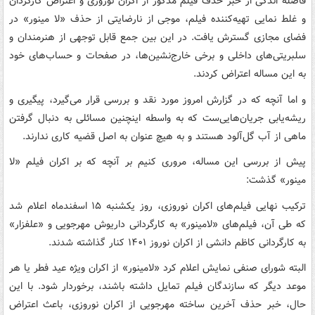
فاصله اندکی از خبر حذف فیلم مذکور از اکران نوروزی و اعتراض کارگردان
و غلط نمایی تهیه‌کننده فیلم، موجی از نارضایتی از حذف «لا مینور» در
فضای مجازی گسترش یافت. در این بین جمع قابل توجهی از هنرمندان و
سلبریتی‌های داخلی و برخی خارج‌نشین‌ها، در صفحات و حساب‌های خود
به این مساله اعتراض کردند.
و اما آنچه که در گزارش امروز مورد نقد و بررسی قرار می‌گیرد، پیگیری و
ریشه‌یابی جریان‌هایی‌ست که به واسطه اینچنین مسائلی به دنبال گرفتن
ماهی از آب گل‌آلود هستند و به هیچ عنوان به اصل قضیه کاری ندارند.
پیش از بررسی این مساله، مروری کنیم بر آنچه که بر اکران فیلم «لا
مینور» گذشت:
ترکیب نهایی فیلم‌های اکران نوروزی، روز یکشنبه ۱۵ اسفندماه اعلام شد
که طی آن، فیلم‌های «لامینور» به کارگردانی داریوش مهرجویی و «علفزار»
به کارگردانی کاظم دانشی از اکران نوروز ۱۴۰۱ کنار گذاشته شدند.
البته شورای صنفی نمایش اعلام کرد «لامینور» از اکران ویژه عید فطر یا هر
موعد دیگر که سازندگان فیلم تمایل داشته باشند، برخوردار شود. با این
حال، خبر حذف آخرین ساخته مهرجویی از اکران نوروزی، باعث اعتراض