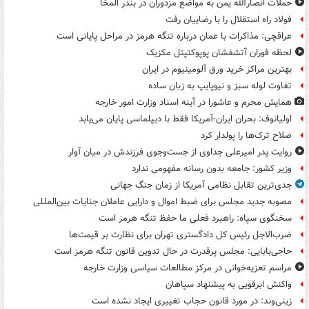
حملات انصارالله یمن به مواضع مزدوران در بندر المخا
فولاد راه استقلال را با رضاییان رفت
عراقچی: مذاکرات با عمان درباره تنگه هرمز در مراحل پایانی است
لحظه فوران آتشفشان پوپوکتپتل مکزیک
بهترین مراکز خرید ورق آلومینیوم در ایران
تفاوت لوله سبز و نیوپایپ به زبان ساده
همایش محرم و عاشورا در آینه اسناد وزارت امور خارجه
اولیانوف: بحران ایران-آمریکا فقط با دیپلماسی پایان می‌یابد
صلاح ترک‌ها را پولدار کرد
روایت پدر امیرعلی جداوی از جست‌وجوی فرزندش در میان آوار
وزیر کشور: جامعه بدون رسانه مفهومی ندارد
جدی‌ترین تقابل نظامی آمریکا از زمان جنگ جهانی
مصوبه جدید مجلس برای ضبط اموال و دارایی عاملان جنایات بین‌المللی
سخنگوی سپاه: راهبرد فعلی ما حفظ تنگه هرمز است
ضرب‌الاجل رئیس کل دادگستری تهران برای نظارت بر قیمت‌ها
حاجی‌بابایی: مجلس پرقدرت در حال تدوین قانون تنگه هرمز است
مراسم تعزیه‌خوانی در مرکز مطالعات سیاسی وزارت خارجه
واکنش ابرقویی به پیشنهاد سپاهان
زینی‌وند: در مورد قانون حجاب تغییری ایجاد نشده است