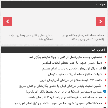
حوادث
حمله مسلحانه به قهوه‌خانه‌ای در
عامل اصلی قتل حمیدرضا رجب‌زاده
گر
زاهدان؛ ۲ نفر جان باختند
دستگیر شد
نا
آخرین اخبار
نخستین جلسه مدیرعامل تراکتور با جواد نکونام برگزار شد
دیدار رییس جمهور با رهبر معظم انقلاب اسلامی
اعزام زائر اولی‌های آبادانی به زیارت امام هشتم
شهادت جانباز حمله آمریکا به جنوب کرمان
کشف ۳۳ قبضه سلاح در مرزهای آذربایجان غربی
تأمین امنیت پایدار مرزهای ایران با حضور یگان‌های واکنش سریع
رسوایی دیپلماسی آمریکا در برابر ایران توسط بلاگر آمریکایی!
حمله مسلحانه به قهوه‌خانه‌ای در زاهدان؛ ۲ نفر جان باختند
حجت‌الاسلام سعیدی: شهید خادمی مورد اعتماد و وثوق امام شهید بود