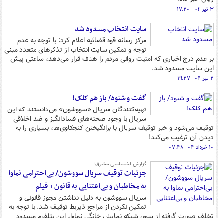
۳ تیر ۰۴ - ۱۷:۲۰
سایت انتخاب مسدود شد
مرکز رسانه قوه قضائیه اعلام کرد: با توجه به عدم
توجه و تمکین سایت انتخاب از تذکرهای متعدد مبنی
بر عدم درج اخباری که امنیت روانی مردم را هدف قرار می‌دهد، ساعتی پیش
این سایت مسدود شد.
۲ تیر ۰۴ - ۱۹:۲۷
گفت و شنود/ باز هم کلک!
تهیه‌کنندگان سریال «سووشون» می‌دانستند که این
سریال با وجود صحنه‌های فسادانگیز و ضد اخلاقی
توقیف می‌شود و خبر توقیف سریال با برانگیختن کنجکاوی‌ها، بسیاری را به
دیدن آن ترغیب می‌کند!
۱۰ خرداد ۰۴ - ۰۷:۴۸
گزارش اختصاصی مشرق؛
جزئیات توقیف سریال سووشون/ بی‌احترامی نماوا
به مخاطبان و بی‌اعتنایی به قانون + فیلم
سریال سووشون به دلیل نداشتن مجوز قانونی و
تمکین نکردن از مراجع ذیربط توقیف شد. با توجه به
تخلف صورت گرفته از سوی شبکه نمایش خانگی نماوا، این پتلفرم مسدود