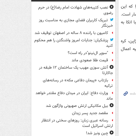
 که این
نصب کتیبه‌های شهادت امام رضا(ع) در حرم
رضوی
ار است.
تبریک کاربران فضای مجازی به مناسبت روز
اتکا به
خبرنگار
کامیون با راننده ۸ ساله در اصفهان توقیف شد
پزشکیان: جنایات امروز واشنگتن را هم محکوم
اپن، کره
کنید
یه اعمال
"سوپر ال‌نینو"در راه است؟
قیمت طلا صعودی ماند
آتش سوزی مهیب یک ساختمان ۱۲ طبقه در
جاکارتا
بازتاب «پیمان دفاعی مکه» در رسانه‌های
ترکیه
وزارت دفاع: ایران در میدان دفاع مقتدر خواهد
ماند
بیل مکانیکی ارتش صهیونی واژگون شد
مقصد جدید پسر زیدان
رسانه عبری زبان: روزهای سختی در انتظار
ارتش اسرائیل است
چین ونیز شد!