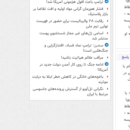
پا
ترامپ باعث افول هژمونی آمریکا شد!
طاط
فشار هم‌زمان گرانی مواد اولیه و افت تقاضا بر
ه ؛
بازار پلاستیک
یسه
رقابت ۲۸ والیبالیست برای حضور در فهرست
نهایی تیم ملی
اسامی ژل‌های غیر مجاز شستشوی پوست
 او
منتشر شد
سندرز: ترامپ نماد فساد، اقتدارگرایی و
جنگ‌طلبی است!
پاسخ
مراقب علائم هپاتیت باشید!
ادامه جنگ تا روی کار آمدن دولت جدید در
م با
آمریکا!
 در
باغچه‌های خانگی در کاهش خطر ابتلا به دیابت
گ
موثرند
نگرانی تل‌آویو از گسترش پرونده‌های جاسوسی
 با
مرتبط با ایران
پا
طاط
ه ؛
یسه