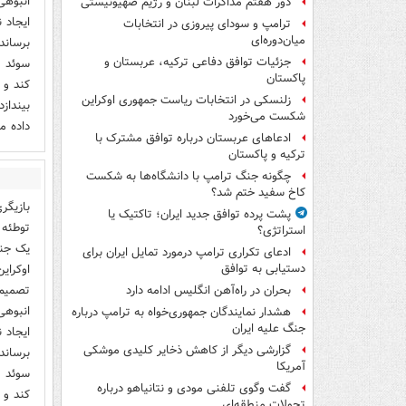
انبوهی
دور هفتم مذاکرات لبنان و رژیم صهیونیستی
ایجاد 
ترامپ و سودای پیروزی در انتخابات
میان‌دوره‌ای
برساند
جزئیات توافق دفاعی ترکیه، عربستان و
سوئد ،
پاکستان
کند و 
زلنسکی در انتخابات ریاست جمهوری اوکراین
بینداز
شکست می‌خورد
داده م
ادعاهای عربستان درباره توافق مشترک با
ترکیه و پاکستان
چگونه جنگ ترامپ با دانشگاه‌ها به شکست
کاخ سفید ختم شد؟
بازیگر
پشت پرده توافق جدید ایران؛ تاکتیک یا
توطئه 
استراتژی؟
یک جنگ
ادعای تکراری ترامپ درمورد تمایل ایران برای
اوکرای
دستیابی به توافق
تصمیم 
بحران در راه‌آهن انگلیس ادامه دارد
انبوهی
هشدار نمایندگان جمهوری‌خواه به ترامپ درباره
جنگ علیه ایران
ایجاد 
گزارشی دیگر از کاهش ذخایر کلیدی موشکی
برساند
آمریکا
سوئد ،
گفت وگوی تلفنی مودی و نتانیاهو درباره
کند و 
تحولات منطقه‌ای