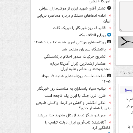
آمریکا +عکس
تشکر آقای شهید ایران از موکب‌داران عراقی
ادامه ادعاهای سنتکام درباره محاصره دریایی
ایران
قالیباف روز خبرنگار را تبریک گفت
رویای ائتلاف مکه
روزنامه‌های ورزشی امروز ‌شنبه ۱۷ مرداد ۱۴۰۵
پالایشگاه سیزران منفجر شد
تشریح جزئیات صدور احکام بازنشستگی
هشدار ارشدترین ژنرال آمریکا درباره
محدودیت‌های نظامی علیه ایران
بررسی: 0
صفحه نخست روزنامه‌های شنبه ۱۷ مرداد
۱۴۰۵
بیانیه سپاه پاسداران به مناسبت روز خبرنگار
پاسخ
فارن افرز: جنگ با ایران یک فاجعه است
م با
تنگی انگشتر و کفش در گرما؛ واکنش طبیعی
 در
بدن یا هشدار جدی؟
گ
مورینیو هرگز نباید از رئال مادرید جدا می‌شد
آتلانتیک: تاب‌آوری ایران دولت ترامپ را
 با
غافلگیر کرد