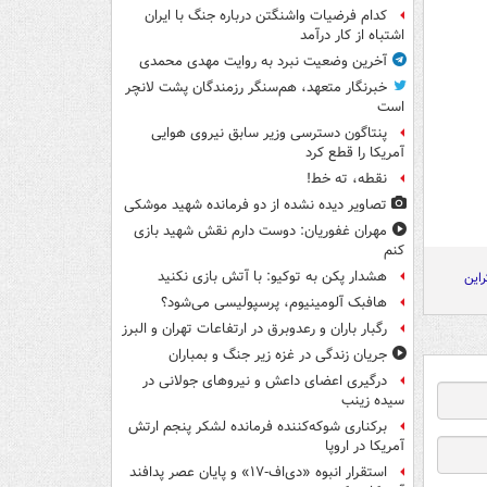
کدام فرضیات واشنگتن درباره جنگ با ایران
اشتباه از کار درآمد
آخرین وضعیت نبرد به روایت مهدی محمدی
خبرنگار متعهد، هم‌سنگر رزمندگان پشت لانچر
است
پنتاگون دسترسی وزیر سابق نیروی هوایی
آمریکا را قطع کرد
نقطه، ته خط!
تصاویر دیده‌ نشده از دو فرمانده شهید موشکی
مهران غفوریان: دوست دارم نقش شهید بازی
کنم
هشدار پکن به توکیو: با آتش بازی نکنید
راین
هافبک آلومینیوم، پرسپولیسی می‌شود؟
رگبار باران و رعدوبرق در ارتفاعات تهران و البرز
جریان زندگی در غزه زیر جنگ و بمباران
درگیری اعضای داعش و نیروهای جولانی در
سیده زینب
برکناری شوکه‌کننده فرمانده لشکر پنجم ارتش
آمریکا در اروپا
استقرار انبوه «دی‌اف‑۱۷» و پایان عصر پدافند