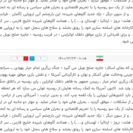
 از مشکلات ؛ موفق گردید ، بحران های خود را صادر نماید. و مهار دو جانبه ای در ارو
نماید: از یک سو روسیه را با تحریم اقتصادی و بحران های سیاسی و رسانه ای به انح
 . و از سوی دیگر ؛ نژاد جدید گاوهای شیرده؛ این بارچشم آبی اروپایی (آلمان ، فرانس
 هلند؛ نروژ ؛ ایتالیا ؛ لهستان و.....) را ــ همانند گاوهای شیرده خلیج فارس ــ سر ک
کارخانه های اسلحه سازی خود را رونق بخشد و سلاح های بنجل خود را به اروپایی ها
د. و برای قدردانی از بازی موفق دلقک اوکراینی ؛ در فریب روسیه ؛ جایزه صلح نوبل به
ی شود.
۱۰:۰۵ - ۱۴۰۰/۱۲/۲۳
1
1
ی که بجای اسکار؛ جایزه صلح نوبل می گیرد ؛ جنگ زرگری تمام عیار یهودی ــــ سرانجا
چینی ودخالت های آشکار و نهان و کارگردانی آمریکا ؛ و نقش بازی موفق مهره یهودی
 زرگری تمام عیار ــ رییس جمهور به ظاهر دلقک اوکراین ــ پای روسیه در باتلاق جن
ن وارد شد. اکنون آمریکا به کمک رسانه هایش از روسیه غولی می سازد که هر لحظه
دارد کشورهای اروپایی را یک لقمه چپ کند. و بدین ترتیب ؛ آمریکای پس از ترامپ ؛
 از مشکلات ؛ موفق گردید ، بحران های خود را صادر نماید. و مهار دو جانبه ای در ارو
نماید: از یک سو روسیه را با تحریم اقتصادی و بحران های سیاسی و رسانه ای به انح
 . و از سوی دیگر ؛ نژاد جدید گاوهای شیرده؛ این بارچشم آبی اروپایی (آلمان ، فرانس
 هلند؛ نروژ ؛ ایتالیا ؛ لهستان و.....) را ــ همانند گاوهای شیرده خلیج فارس ــ سر ک
کارخانه های اسلحه سازی خود را رونق بخشد و سلاح های بنجل خود را به اروپایی ها