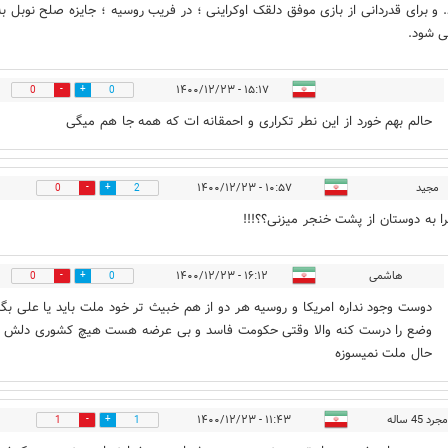
د. و برای قدردانی از بازی موفق دلقک اوکراینی ؛ در فریب روسیه ؛ جایزه صلح نوبل به
ی شود.
۱۵:۱۷ - ۱۴۰۰/۱۲/۲۳
0
0
حالم بهم خورد از این نطر تکراری و احمقانه ات که همه جا هم میگی
مجید
۱۰:۵۷ - ۱۴۰۰/۱۲/۲۳
0
2
 به دوستان از پشت خنجر میزنی؟؟!!!
هاشمی
۱۶:۱۲ - ۱۴۰۰/۱۲/۲۳
0
0
دوست وجود نداره امریکا و روسیه هر دو از هم خبیث تر خود ملت باید یا علی بگه
وضع را درست کنه والا وقتی حکومت فاسد و بی عرضه هست هیچ کشوری دلش ب
حال ملت نمیسوزه
 45 ساله
۱۱:۴۳ - ۱۴۰۰/۱۲/۲۳
1
1