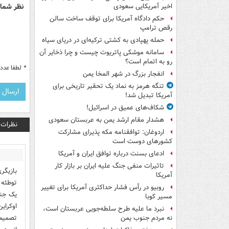
نظر شما 
اخیر آمریکایی سعودی
حکم دادگاه آمریکا برای توقف ساخت سالن
رقص ترامپ
حمله پهپادی به کشتی ترکیه‌ای در دریای سیاه
سامانه موشکی پاتریوت چیست و چرا ذخایر آن
رو به اتمام است؟
*
لطفا عدد م
انفجار بزرگ در شهر المخا یمن
تنگه هرمز به نماد یک تحقیر تاریخی برای
آمریکا تبدیل شد!
شکاف‌های عمیق در اسرائیل!
هشدار مقام ارشد یمن به عربستان سعودی
نظرات
اردوغان: توافقنامه مکه پذیرای مشارکت
کشورهای دوست است
ادعای بسنت درباره توافق ایران و آمریکا
تاثیرات منفی جنگ علیه ایران بر بازار کار
بازیگر
آمریکا
توطئه 
روبیو در رأس فشار حداکثری آمریکا برای تغییر
یک جنگ
مسیر کوبا
اوکرای
نبرد ما علیه طرح سلطه‌جویی عربستان است،
تصمیم 
نه مردم جنوب یمن