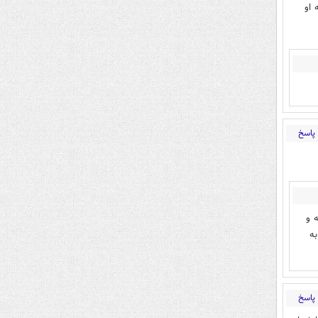
 او
پاسخ
 و
ه
پاسخ