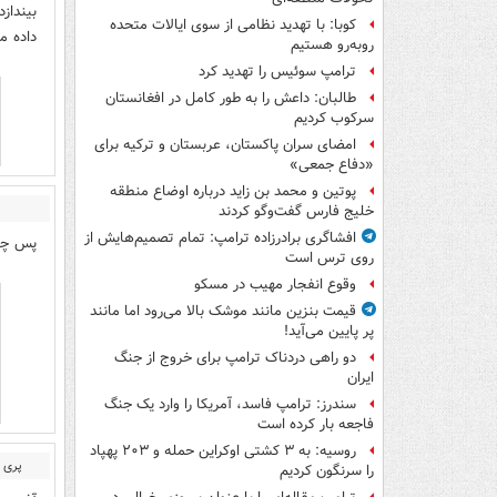
بینداز
کوبا: با تهدید نظامی از سوی ایالات متحده
داده م
روبه‌رو هستیم
ترامپ سوئیس را تهدید کرد
طالبان: داعش را به طور کامل در افغانستان
سرکوب کردیم
امضای سران پاکستان، عربستان و ترکیه برای
«دفاع جمعی»
پوتین و محمد بن زاید درباره اوضاع منطقه
خلیج فارس گفت‌وگو کردند
افشاگری برادرزاده ترامپ: تمام تصمیم‌هایش از
پس چرا
روی ترس است
وقوع انفجار مهیب در مسکو
قیمت بنزین مانند موشک بالا می‌رود اما مانند
پر پایین می‌آید!
دو راهی دردناک ترامپ برای خروج از جنگ
ایران
سندرز: ترامپ فاسد، آمریکا را وارد یک جنگ
فاجعه بار کرده است
روسیه: به ۳ کشتی اوکراین حمله و ۲۰۳ پهپاد
پری مجرد
را سرنگون کردیم