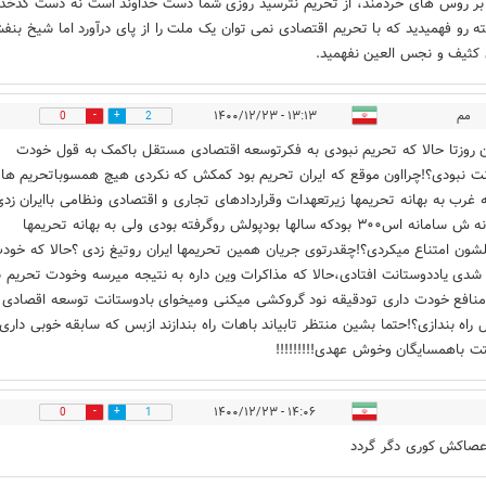
بر روس های خردمند، از تحریم نترسید روزی شما دست خداوند است نه دست کدخدا
ته رو فهمیدید که با تحریم اقتصادی نمی توان یک ملت را از پای درآورد اما شیخ بن
کثیف و نجس العین نفهمید.
مم
۱۳:۱۳ - ۱۴۰۰/۱۲/۲۳
0
2
ن روزتا حالا که تحریم نبودی به فکرتوسعه اقتصادی مستقل باکمک به قول خودت
ت نبودی؟!چرااون موقع که ایران تحریم بود کمکش که نکردی هیچ همسوباتحریم ها
ه غرب به بهانه تحریمها زیرتعهدات وقراردادهای تجاری و اقتصادی ونظامی باایران زد
یه نمونه ش سامانه اس۳۰۰ بودکه سالها بودپولش روگرفته بودی ولی به بهانه تحریمها
لشون امتناع میکردی؟!چقدرتوی جریان همین تحریمها ایران روتیغ زدی ؟حالا که خود
شدی یاددوستانت افتادی،حالا که مذاکرات وین داره به نتیجه میرسه وخودت تحریم
منافع خودت داری تودقیقه نود گروکشی میکنی ومیخوای بادوستانت توسعه اقصادی
راه بندازی؟!حتما بشین منتظر تابیاند باهات راه بندازند ازبس که سابقه خوبی داری
تت باهمسایگان وخوش عهدی!!!!!!!!!
۱۴:۰۶ - ۱۴۰۰/۱۲/۲۳
0
1
صاکش کوری دگر گردد