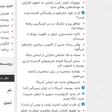
نیویورک تایمز: غرب تمایلی به تجهیز اوکراین
اخبار مرتب
به موشک‌های رهگیر ندارد
آیا از نفوذ نتانیاهو در واشنگتن کاسته شده
هشدار 
است؟
روسیه: 
توافق پرو و مکزیک بر سر ازسرگیری روابط
اتحادیه
دیپلماتیک
دست رد 
تاکید نخست‌وزیر عراق بر تقویت روابط با
روسیه د
عربستان
انگلیس:
وقتی رسانه عبری از کابوس بنیامین نتانیاهو
می‌گوید
برنامه 
حمله به ۱۵ نفتکش‌ اماراتی از ابتدای جنگ
سنای آمریکا لایحه تحریم‌های گسترده انرژی
برچسب‌ها
روسیه را تصویب کرد
معادله محاصره در برابر محاصره را ادامه
می‌دهیم
نظر شم
تحریم‌های جدید ضد ایرانی آمریکا
شاید روسیه، آمریکا را در ایران زمین‌گیر کند!
نام
اثر جدید کارتونیست سوری با عنوان مدیریت
جدید تنگه هرمز
ایمیل
راز قدرت ایران، امنیت پایدار و بومی آن است!
به تعویق افتادن پاسخ مقاومت عراق به تجاوز