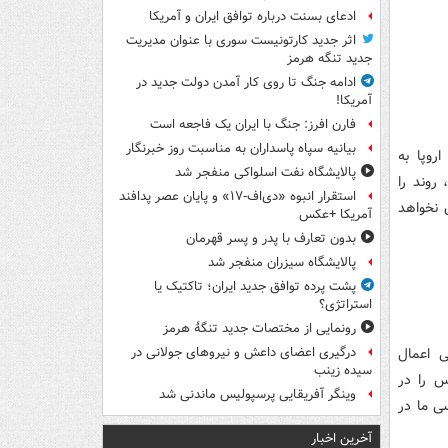
ادعای بسنت درباره توافق ایران و آمریکا
اثر جدید کارتونیست سوری با عنوان مدیریت
جدید تنگه هرمز
ادامه جنگ تا روی کار آمدن دولت جدید در
آمریکا!
فارن افرز: جنگ با ایران یک فاجعه است
بیانیه سپاه پاسداران به مناسبت روز خبرنگار
روپا به
پالایشگاه نفت اسلواکی منفجر شد
روند را
استقرار انبوه «دی‌اف‑۱۷» و پایان عصر پدافند
 نخواهد
آمریکا +عکس
بدون تعارف با پدر و پسر قهرمان
پالایشگاه سیزران منفجر شد
پشت پرده توافق جدید ایران؛ تاکتیک یا
استراتژی؟
رونمایی از مختصات جدید تنگۀ هرمز
ی اعمال
درگیری اعضای داعش و نیروهای جولانی در
سیده زینب
س را در
وینگر آفریقایی پرسپولیس ماندنی شد
ی ما در
آخرین اخبار