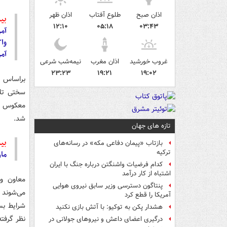
اذان صبح
طلوع آفتاب
اذان ظهر
بیش
۱۲:۱۰
۰۵:۱۸
۰۳:۴۳
آمر
واک
آمر
غروب خورشید
اذان مغرب
نیمه‌شب شرعی
۲۳:۲۳
۱۹:۲۱
۱۹:۰۲
براساس گ
سختی تلا
معکوس کن
شد.
تازه های جهان
بیش
بازتاب «پیمان دفاعی مکه» در رسانه‌های
ترکیه
ما
کدام فرضیات واشنگتن درباره جنگ با ایران
اشتباه از کار درآمد
معاون وز
پنتاگون دسترسی وزیر سابق نیروی هوایی
می‌شوند 
آمریکا را قطع کرد
شرایط بس
هشدار پکن به توکیو: با آتش بازی نکنید
نظر گرفته‌
درگیری اعضای داعش و نیروهای جولانی در