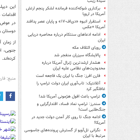
سیده زینب
این دیپل
برکناری شوکه‌کننده فرمانده لشکر پنجم ارتش
آمریکا در اروپا
اقدامات 
استقرار انبوه «دی‌اف‑۱۷» و پایان عصر پدافند
در عوض م
آمریکا +عکس
دوستان و
ادامه ادعاهای سنتکام درباره محاصره دریایی
ایران
از زمان آ
رویای ائتلاف مکه
جنوبی، ان
پالایشگاه سیزران منفجر شد
کرده‌اند.
هشدار ارشدترین ژنرال آمریکا درباره
محدودیت‌های نظامی علیه ایران
فارن افرز: جنگ با ایران یک فاجعه است
منبع: فا
آتلانتیک: تاب‌آوری ایران دولت ترامپ را
غافلگیر کرد
ترامپ باعث افول هژمونی آمریکا شد!
سندرز: ترامپ نماد فساد، اقتدارگرایی و
جنگ‌طلبی است!
ادامه جنگ تا روی کار آمدن دولت جدید در
آمریکا!
نگرانی تل‌آویو از گسترش پرونده‌های جاسوسی
مرتبط با ایران