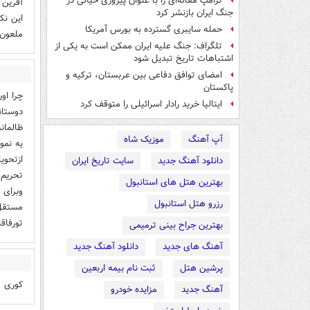
ترامپ مقاله‌ای را با عنوان پیروزی خیالی در
آفرین 
جنگ ایران بازنشر کرد
این نک
حمله سایبری گسترده به بورس آمریکا
ملعون 
تلگراف: جنگ علیه ایران ممکن است به یکی از
اشتباهات تاریخ تبدیل شود
امضای توافق دفاعی بین عربستان، ترکیه و
پاکستان
چرا او
ایتالیا خرید رادار اسرائیلی را متوقف کرد
دوستان
ظالمان
آپ آهنگ
موزیک شاه
ازتحوی
دانلود آهنگ جدید
سایت تاریخ ایران
تحریم 
بهترین هتل های استانبول
وبرای 
رزرو هتل استانبول
مستقل 
تورفاق
بهترین جراح بینی ترمیمی
آهنگ های جدید
دانلود آهنگ جدید
پرشین هتل
ثبت نام بیمه اربعین
کوری ع
آهنگ جدید
مزایده خودرو