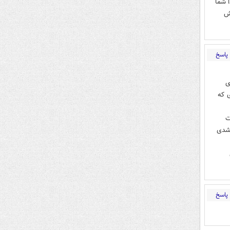
 شما
فش
پاسخ
ی
ی که
ت
 شدی
پاسخ