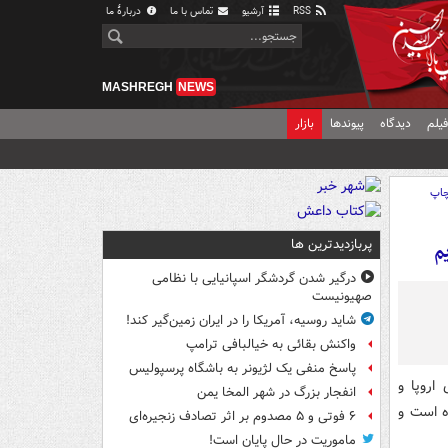
RSS
آرشیو
تماس با ما
دربارهٔ ما
MASHREGH
NEWS
یلم
دیدگاه
پیوندها
بازار
اپ
پربازدیدترین ها
م
درگیر شدن گردشگر اسپانیایی با نظامی
صهیونیست
شاید روسیه، آمریکا را در ایران زمین‌گیر کند!
واکنش بقائی به خیالبافی ترامپ
پاسخ منفی یک لژیونر به باشگاه پرسپولیس
اروپا و
انفجار بزرگ در شهر المخا یمن
ه است و
۶ فوتی و ۵ مصدوم بر اثر تصادف زنجیره‌ای
ماموریت در حال پایان است!