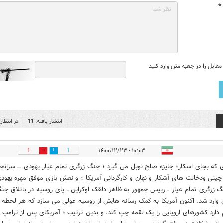
*
قابل را در جعبه متن وارد کنید
انتشار یافته: 11
در انتظار 
۱۰:۰۳ - ۱۴۰۰/۱۲/۲۳
1
1
ی که بجای اسکار؛ جایزه صلح نوبل می گیرد ؛ جنگ زرگری تمام عیار یهودی ــــ سرانجا
چینی ودخالت های آشکار و نهان و کارگردانی آمریکا ؛ و نقش بازی موفق مهره یهودی
 زرگری تمام عیار ــ رییس جمهور به ظاهر دلقک اوکراین ــ پای روسیه در باتلاق جن
ن وارد شد. اکنون آمریکا به کمک رسانه هایش از روسیه غولی می سازد که هر لحظه
دارد کشورهای اروپایی را یک لقمه چپ کند. و بدین ترتیب ؛ آمریکای پس از ترامپ ؛