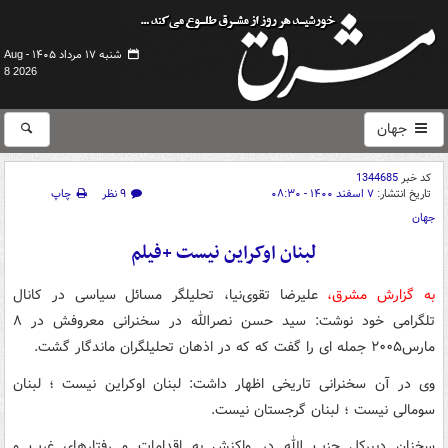
شنبه ۱۷ مرداد ۱۴۰۵ -
Aug
8 2026
جهان
کد خبر
1344685
تاریخ انتشار:
۷ اسفند ۱۴۰۰ - ۰۸:۳۰
۹ نظر
چاپ
جهان
لبنان اوکراین نیست +فیلم
به گزارش مشرق،
علیرضا تقوی‌نیا، تحلیلگر مسائل سیاسی در کانال
تلگرامی خود نوشت: سید حسن نصرالله در سخنرانی معروفش در ۸
مارس۲۰۰۵ جمله ای را گفت که که در اذهان تحلیلگران ماندگار گشت.
وی در آن سخنرانی تاریخی اظهار داشت: لبنان اوکراین نیست ؛ لبنان
سومالی نیست ؛ لبنان گرجستان نیست.
سخنان دبیرکل حزب الله در واکنش به اقدامات و رفتارهای غرب و