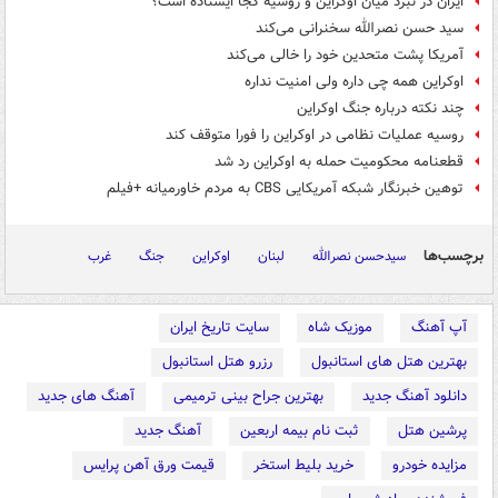
ایران در نبرد میان اوکراین و روسیه کجا ایستاده است؟
سید حسن نصرالله سخنرانی می‌کند
آمریکا پشت متحدین خود را خالی می‌کند
اوکراین همه چی داره ولی امنیت نداره
چند نکته درباره جنگ اوکراین
روسیه عملیات نظامی در اوکراین را فورا متوقف کند
قطعنامه محکومیت حمله به اوکراین رد شد
توهین خبرنگار شبکه آمریکایی CBS به مردم خاورمیانه +فیلم
برچسب‌ها
سیدحسن نصرالله
لبنان
اوکراین
جنگ
غرب
آپ آهنگ
موزیک شاه
سایت تاریخ ایران
بهترین هتل های استانبول
رزرو هتل استانبول
دانلود آهنگ جدید
بهترین جراح بینی ترمیمی
آهنگ های جدید
پرشین هتل
ثبت نام بیمه اربعین
آهنگ جدید
مزایده خودرو
خرید بلیط استخر
قیمت ورق آهن پرایس