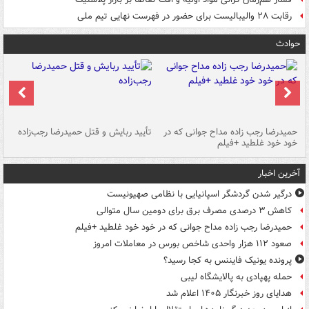
رقابت ۲۸ والیبالیست برای حضور در فهرست نهایی تیم ملی
حوادث
حمیدرضا رجب زاده مداح جوانی که در
تأیید ربایش و قتل حمیدرضا رجب‌زاده
خود خود غلطید +فیلم
تو
آخرین اخبار
درگیر شدن گردشگر اسپانیایی با نظامی صهیونیست
کاهش ۳ درصدی مصرف برق برای دومین سال متوالی
حمیدرضا رجب زاده مداح جوانی که در خود خود غلطید +فیلم
صعود ۱۱۲ هزار واحدی شاخص بورس در معاملات امروز
پرونده یونیک فایننس به کجا رسید؟
حمله پهپادی به پالایشگاه لیبی
هدایای روز خبرنگار ۱۴۰۵ اعلام شد