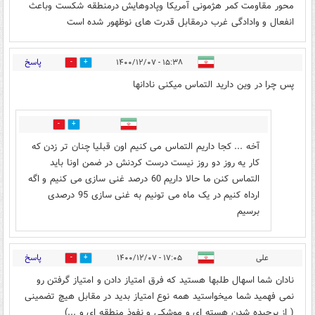
محور مقاومت کمر هژمونی آمریکا وپادوهایش درمنطقه شکست وباعث
انفعال و وادادگی غرب درمقابل قدرت های نوظهور شده است
پاسخ
۱۵:۳۸ - ۱۴۰۰/۱۲/۰۷
7
1
پس چرا در وین دارید التماس میکنی نادانها
0
3
آخه ... کجا داریم التماس می کنیم اون قبلیا چنان تر زدن که
کار یه روز دو روز نیست درست کردنش در ضمن اونا باید
التماس کنن ما حالا داریم 60 درصد غنی سازی می کنیم و اگه
ارداه کنیم در یک ماه می تونیم به غنی سازی 95 درصدی
برسیم
پاسخ
علی
۱۷:۰۵ - ۱۴۰۰/۱۲/۰۷
0
4
نادان شما اسهال طلبها هستید که فرق امتیاز دادن و امتیاز گرفتن رو
نمی فهمید شما میخواستید همه نوع امتیاز بدید در مقابل هیچ تضمینی
( از برچیده شدن هسته ای و موشکی و نفوذ منطقه ای و ...)