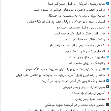
شاید روسیه، آمریکا را در ایران زمین‌گیر کند!
درگیری اعضای داعش و نیروهای جولانی در سیده زینب
بیانیه سپاه پاسداران به مناسبت روز خبرنگار
استقرار انبوه «دی‌اف‑۱۷» و پایان عصر پدافند آمریکا +عکس
تأیید ربایش و قتل حمیدرضا رجب‌زاده
فارن افرز: جنگ با ایران یک فاجعه است
واکنش بقائی به خیالبافی ترامپ
۶ فوتی و ۵ مصدوم بر اثر تصادف زنجیره‌ای
انفجار بزرگ در شهر المخا یمن
ماموریت در حال پایان است!
پالایشگاه سیزران منفجر شد
اثر جدید کارتونیست سوری با عنوان مدیریت جدید تنگه هرمز
هشدار ارشدترین ژنرال آمریکا درباره محدودیت‌های نظامی علیه ایران
ادامه جنگ تا روی کار آمدن دولت جدید در آمریکا!
بدون تعارف با پدر و پسر قهرمان
"سوپر ال‌نینو"در راه است؟
مقصد جدید پسر زیدان
تصاویر دیده‌ نشده از دو فرمانده شهید موشکی
فشار هم‌زمان گرانی مواد اولیه و افت تقاضا بر بازار پلاستیک