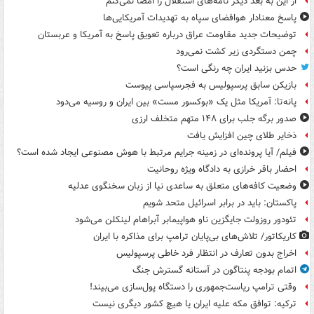
از این به بعد دیگر نامه‌های استقلال را امضا نمی‌کنم
پاسخ معنادار هوافضای سپاه به تهدیدات آمریکایی‌ها
توضیحات جدید مقاومت عراق درباره تعویق پاسخ به آمریکا و عربستان
چمن دستگردی زیر کشت نمی‌رود
حدس بزنید ایران چه رنگی است؟
بازیکن سابق پرسپولیس به فجرسپاسی پیوست
پانه‌تا: آمریکا مثل یک «بوکسور مست» بین ایران و روسیه می‌دود
صدور برگه جلب برای ۱۴۸ متهم متخلف ارزی
ذخایر طلای چین افزایش یافت
فیلم/ آیا پرونده‌ای در زمینه جرایم مرتبط با هوش مصنوعی ایجاد شده است؟
احضار باقر خرازی به دادگاه ویژه روحانیت
وضعیت کافه‌های متعلق به ساعدی نیا از زبان سخنگوی عدلیه
پاکستان: باید در برابر اسرائیل متحد شویم
تئودور روزولت جایگزین ناو هواپیمابر آبراهام لینکلن می‌شود
کاریکاتور/ تلاش‌های بی‌پایان ترامپ برای مذاکره با ایران
اخراج بدون تعارف در انتظار فرد خاطی پرسپولیس
اتمام بودجه پنتاگون در آستانه گسترش جنگ
وقتی ترامپ ریاست‌جمهوری را دستگاه پول‌سازی می‌بیند!
ترکیه: توافق مکه علیه ایران یا هیچ کشور دیگری نیست