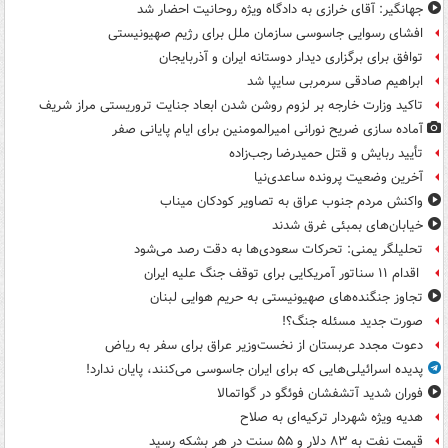
جهانگیر: آقای خرازی به دادگاه ویژه روحانیت احضار شد
افشای رسوایی جاسوسی سازمان ملل برای رژیم صهیونیستی
توافق برای برگزاری دیدار دوستانه ایران و آذربایجان
ابراهیم صادقی سرمربی سایپا شد
تاکید وزارت خارجه بر لزوم روشن شدن ابعاد جنایت تروریستی مراز شریف
آماده سازی ضریح نورانی امیرالمومنین برای ایام پایانی صفر
تأیید ربایش و قتل حمیدرضا رجب‌زاده
آخرین وضعیت پرونده ساعدی‌نیا
واکنش مردم جنوب عراق به تصاویر کودکان میناب
خیابان‌های بمبئی غرق شدند
تحلیلگر یمنی: تحرکات سعودی‌ها به دقت رصد می‌شود
اقدام ۱۱ سناتور آمریکایی برای توقف جنگ علیه ایران
تجاوز جنگنده‌های صهیونیستی به حریم هوایی لبنان
صورت جدید مسئله جنگ؟!
دعوت مجدد عربستان از نخست‌وزیر عراق برای سفر به ریاض
پدیده اسرائیلی‌هایی که برای ایران جاسوسی می‌کنند، پایان ندارد!
فوران شدید آتشفشان فوئگو در گواتمالا
هدیه ویژه شهردار ترکیه‌ای به صلاح
قیمت نفت به ۸۳ دلار و ۵۵ سنت در هر بشکه رسید