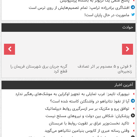
پاسخ منفی یک لژیونر به باشگاه پرسپولیس
افشاگری برادرزاده ترامپ: تمام تصمیم‌هایش از روی ترس است
ماموریت در حال پایان است!
حوادث
۶ فوتی و ۵ مصدوم بر اثر تصادف
گربه جریان برق شهرستان فریمان را
رگ
زنجیره‌ای
قطع کرد
آخرین اخبار
نیویورک تایمز: غرب تمایلی به تجهیز اوکراین به موشک‌های رهگیر ندارد
آیا از نفوذ نتانیاهو در واشنگتن کاسته شده است؟
توافق پرو و مکزیک بر سر ازسرگیری روابط دیپلماتیک
پزشکیان: شکافی بین دولت و نیروهای مسلح نیست
تاکید نخست‌وزیر عراق بر تقویت روابط با عربستان
وقتی رسانه عبری از کابوس بنیامین نتانیاهو می‌گوید