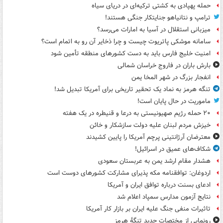
حمله پهپادی به کشتی ترکیه‌ای در دریای سیاه
ترامپ و نتانیاهو جنایتکار جنگی هستند!
میزبانی استقلال در آسیا به امارات می‌رسد؟
سامانه موشکی پاتریوت چیست و چرا ذخایر آن رو به اتمام است؟
امنیت خلیج فارس باید به دست کشورهای منطقه تأمین شود
بارش باران در فاروج خراسان شمالی
انفجار بزرگ در شهر المخا یمن
تنگه هرمز به نماد یک تحقیر تاریخی برای آمریکا تبدیل شد!
ماموریت در حال پایان است!
۲۰ حمله رژیم صهیونیستی به درعا و قنیطره در یک هفته
خیزش مردم لبنان علیه دولت سازشکار و خائن
معترضان آرژانتینی پرچم آمریکا را پایین کشیدند
شکاف‌های عمیق در اسرائیل!
هشدار مقام ارشد یمن به عربستان سعودی
اردوغان: توافقنامه مکه پذیرای مشارکت کشورهای دوست است
ادعای بسنت درباره توافق ایران و آمریکا
نتایج آزمون مدارس سمپاد اعلام شد
تاثیرات منفی جنگ علیه ایران بر بازار کار آمریکا
رونمایی از مختصات جدید تنگۀ هرمز