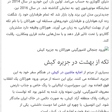
دنیای گاوبازی به حساب می‌آمد. اولین بار، این خودرو در سال 2014 در
نمایشگاه موتورشوی ژنو، به نمایش گذاشته شد. در سال 2016 نیز،
جدیدترین مدل این برند وارد بازار شد که تمام طرفداران خود را، شگفت
زده کرد.هواداران و طرفداران خودروهای مسابقه ای، هوراکان را با نام تکه
ای از بهشت ایتالیایی، به زبان می آورند. هوراکان وظیفه دارد مشتریان
گالاردو را تحت تاثیر قرار دهد و با مدل‌هایی مانند فراری ومکلارن، رقابت
کند.
تکه از بهشت در جزیره کیش
بسیاری از مردم از
اجاره ماشین در کیش
در هنگام سفر خود به این
جزیره، استفاده می کنند. برای این دسته از مردم، ورود هوراکان یک انقلاب
فوق العاده بود. این سوپراسپرت ایتالیایی با رنگ خاص و جذاب نارنجی
معروف لامبورگینی، اولین نمونه وارد شده به کشور بود که توانست با
دریافت پلاک منطقه آزاد کیش، به ‌صورت دائمی در خاک ایران ماندگار
شود. این اتومبیل، با چهره ای خشن اما دوست داشتنی، یکی از
پرطرفدارترین نوع خودرو اجاره ای در کیش است.