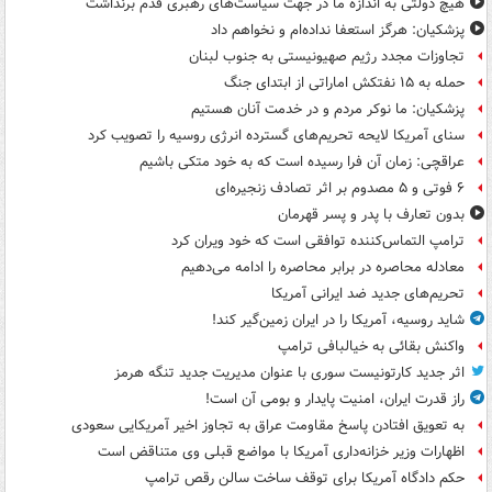
هیچ دولتی به اندازۀ ما در جهت سیاست‌های رهبری قدم برنداشت
پزشکیان: هرگز استعفا نداده‌ام و نخواهم داد
تجاوزات مجدد رژیم صهیونیستی به جنوب لبنان
حمله به ۱۵ نفتکش‌ اماراتی از ابتدای جنگ
پزشکیان: ما نوکر مردم و در خدمت آنان هستیم
سنای آمریکا لایحه تحریم‌های گسترده انرژی روسیه را تصویب کرد
عراقچی: زمان آن فرا رسیده است که به خود متکی باشیم
۶ فوتی و ۵ مصدوم بر اثر تصادف زنجیره‌ای
بدون تعارف با پدر و پسر قهرمان
ترامپ التماس‌کننده توافقی است که خود ویران کرد
معادله محاصره در برابر محاصره را ادامه می‌دهیم
تحریم‌های جدید ضد ایرانی آمریکا
شاید روسیه، آمریکا را در ایران زمین‌گیر کند!
واکنش بقائی به خیالبافی ترامپ
اثر جدید کارتونیست سوری با عنوان مدیریت جدید تنگه هرمز
راز قدرت ایران، امنیت پایدار و بومی آن است!
به تعویق افتادن پاسخ مقاومت عراق به تجاوز اخیر آمریکایی سعودی
اظهارات وزیر خزانه‌داری آمریکا با مواضع قبلی وی متناقض است
حکم دادگاه آمریکا برای توقف ساخت سالن رقص ترامپ