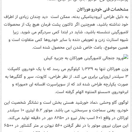
مشخصات فنی خودرو هوراکان
به دلیل طراحی آیرودینامیکی بدنه، ممکن است دید چندان زیادی از اطراف
خود نداشته باشید، هم‌چنین اگر تاکنون پشت فرمان هیچ یک از محصولات
لامبورگینی ننشسته باشید، شاید در ابتدا کمی سردرگم می شوید. زیرا
شیوه استارت زدن و تعویض دنده با سایر خودروها کمی متفاوت است و
همین موضوع، باعث خاص شدن این محصول شده است.
وزن هوراکان تنها به ۱٫۳۳۹ کیلوگرم می رسد که با یک خودروی کامپکت
۳ سیلندر اروپایی برابری می کند. از نظر طراحی، کاپوت، سپر و گلگیرها به
صورت یکپارچه طراحی شده اند که از سوپراسپرت افسانه ای «میورا» و
ابرخودروی «سستو المنتو» الهام گرفته است.
لوگوی گاو وحشی ،نماد خورشید هستی بخش است و نشانگر شخصیت این
خودرو، یعنی سماجت و سرسختی، می باشد. موتور ۵.۲ لیتری ۱۰ سیلندر
اوراکان در واقع ۶۰۱ اسب بخار نیرو در ۸۲۵۰ دور در دقیقه تولید می‌کند.
این میزان نیروی موتور با در نظر گرفتن ۵۶۰ نیوتن بر متر گشتاور در ۶۵۰۰