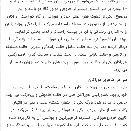
دور در دقیقه، باعث می‌شود تا خروجی موتور معادل ۴۹ اسب بخار نیرو و
۲۰ نیوتن بر متر گشتاور بیشتر از خروجی موتور گالاردو باشد و این
موضوع، یکی از تفاوت های اصلی خودرو هوراکان و گالاردو است. اوراکان
از مجموعه‌ای از تکنولوژی‌ها مختلف استفاده می‌کند تا رانندگی روزانه با آن
را به اندازه‌ی رانندگی با آن در پیست راحت‌تر و لذت بخش تر نماید.
مهندسان لامبورگینی به طور انحصاری برای هوراکان سه حالت رانندگی را
درنظر گرفته اند. این سه حالت شامل حالت رانندگی شهری، حالت مسابقه
ای تروفی و حالت بارانی است. در بحث شتاب و سرعت گیری، لامبورگینی
هوراکان یکی از جذاب ترین سوپراسپرت های حال حاضر جهان به شمار
می رود.
طراحی ظاهری هوراکان
یکی از مواردی که ورود هوراکان را طوفانی ساخت، طراحی ظاهری این
خودرو بود. لامبورگینی هوراکان حتی در حالت خاموش و بی‌حرکت نیز ابهت
خاصی دارد. دو هود بزرگ یکی در انتهای شیشه عقب و یکی در انتهای
رکاب، هم از نظر آیرودینامیکی به هوراکان بسیار زیاد کمک می‌کند. در
کابین خودروهوراکان، گسترده از فیبرکربن و پوشش آن به کار برده شده
که در قاب صندلی ها، کف پایی ها، کمربند چهار نقطه ای و دستگیره نیز