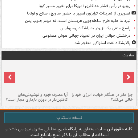
روبیو در رأس فشار حداکثری آمریکا برای تغییر مسیر کوبا
تصویری از تمرینات ترابزون اسپور با حضور ساویچ، صلاح و اونانا
نبرد ما علیه طرح سلطه‌جویی عربستان است، نه مردم جنوب یمن
پاسخ منفی یک لژیونر به باشگاه پرسپولیس
درخشش جوانان ایران در المپیاد جهانی هوش مصنوعی
پالایشگاه نفت اسلواکی منفجر شد
سلامت
ت
چرا مغز در هنگام خواب، انرژی خود را
آیا مصرف قهوه و نوشیدنی‌های
چر
خالی می‌کند؟
کافئین‌دار در دوران بارداری مجاز است؟
می
نسخه دسکتاپ
کليه حقوق اين سايت متعلق به پایگاه خبري-تحليلي مشرق نيوز می باشد و
استفاده از مطالب آن با ذکر منبع بلامانع است.