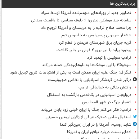
پربازدیدترین ها
تصاویر جدید از پهپادهای منهدم‌شده آمریکا توسط سپاه
سامانه ضد موشکی لیزری؛ از بلوف سیاسی تا واقعیت میدانی
چرا محمد صلاح ترکیه را به عربستان و آمریکا ترجیح داد
هشدار سرمربی پرسپولیس به جاسوس تیم
گربه جریان برق شهرستان فریمان را قطع کرد
برخورد پراید با تیر برق ۲ فوتی بر جای گذاشت
ترامپ سوئیس را تهدید کرد
سوخو۳۵ با این موشک‌ها به ناوهای‌جنگی حمله می‌کند
تلگراف: جنگ علیه ایران ممکن است به یکی از اشتباهات تاریخ تبدیل شود
درگیر شدن گردشگر اسپانیایی با نظامی صهیونیست
واکنش بقائی به خیالبافی ترامپ
دروازه‌بان اسپانیایی در یک‌قدمی بازگشت به استقلال
انفجار بزرگ در شهر المخا یمن
ترامپ: فکر می‌کنم جنگ با ایران خیلی زود پایان می‌یابد
استقبال خاص دخترک عراقی از زائران اربعین حسینی
شاید روسیه، آمریکا را در ایران زمین‌گیر کند!
ادعای بسنت درباره توافق ایران و آمریکا