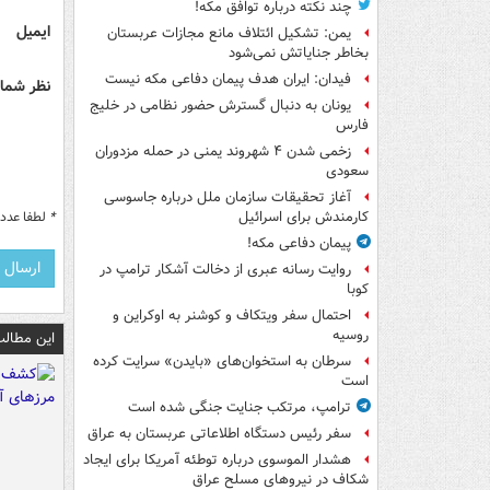
چند نکته درباره توافق مکه!
ایمیل
یمن: تشکیل ائتلاف مانع مجازات عربستان
بخاطر جنایاتش نمی‌شود
فیدان: ایران هدف پیمان دفاعی مکه نیست
نظر شما 
یونان به دنبال گسترش حضور نظامی در خلیج
فارس
زخمی شدن ۴ شهروند یمنی در حمله مزدوران
سعودی
آغاز تحقیقات سازمان ملل درباره جاسوسی
*
لطفا عدد م
کارمندش برای اسرائیل
پیمان دفاعی مکه!
روایت رسانه عبری از دخالت آشکار ترامپ در
کوبا
احتمال سفر ویتکاف و کوشنر به اوکراین و
روسیه
این مطالب
سرطان به استخوان‌های «بایدن» سرایت کرده
است
ترامپ، مرتکب جنایت جنگی شده است
سفر رئیس دستگاه اطلاعاتی عربستان به عراق
هشدار الموسوی درباره توطئه آمریکا برای ایجاد
شکاف در نیروهای مسلح عراق