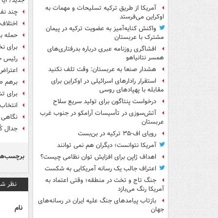
جدید/ آیا 
آمریکا از طریق ترکیه تسلیحات و مهمات به
چند نفر
اوکراین می‌فرستد
اختلاف 
واکنش کنایه‌آمیز به عضویت ترکیه در پیمان
حمله با
مشترک با عربستان
برای نخ
افشاگری روزنامه عبری درباره بدرفتاری‌های
همسر نتانیاهو
رئیس جم
هشدار صنعا به عربستان: وقت تلف نکنید
اعتراض
استقرار رادارهای اسرائیلی در اوکراین برای
برهم صا
مقابله با پهپادهای روسی
برای ت
درخواست پنتاگون برای تولید سریع سلاح
انتخاب 
آتش‌سوزی در تأسیسات آرامکو در جنوب غرب
نگاهی ب
عربستان
جدال ک
رویای اف-۳۵ ترکیه در بن‌بست
آمریکا نتوانست؛ دیگران هم نمی توانند
برچسب‌ها
اهداف ژاپن برای افزایش توان نظامی چیست؟
اعتراف جالب یک رسانه آمریکایی به شکست
جنگ تاج و تخت در منطقه؛ وقتی اعتماد به
نظر شم
آمریکا رنگ می‌بازد
بازتاب پیامدهای جنگ علیه ایران در رسانه‌های
نام
جهان