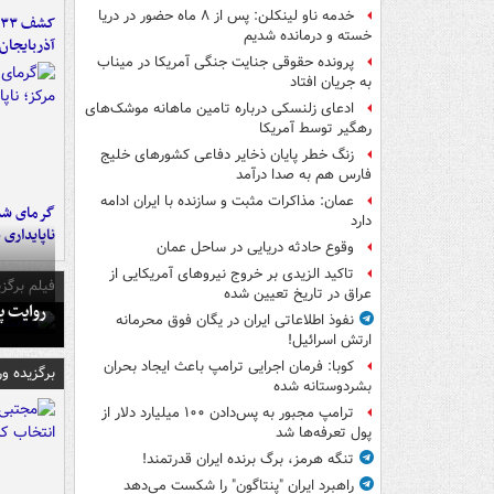
خدمه ناو لینکلن: پس از ۸ ماه حضور در دریا
خسته و درمانده‌ شدیم
آذربایجان
پرونده حقوقی جنایت جنگی آمریکا در میناب
به جریان افتاد
ادعای زلنسکی درباره تامین ماهانه موشک‌های
رهگیر توسط آمریکا
زنگ خطر پایان ذخایر دفاعی کشورهای خلیج
فارس هم به صدا درآمد
عمان: مذاکرات مثبت و سازنده با ایران ادامه
گرمای شدی
دارد
ناپایداری 
وقوع حادثه دریایی در ساحل عمان
تاکید الزیدی بر خروج نیروهای آمریکایی از
فیلم برگزی
عراق در تاریخ تعیین شده
روایت پ
نفوذ اطلاعاتی ایران در یگان فوق محرمانه
ارتش اسرائیل!
کوبا: فرمان اجرایی ترامپ باعث ایجاد بحران
برگزیده و
بشردوستانه شده
ترامپ مجبور به پس‌دادن ۱۰۰ میلیارد دلار از
پول تعرفه‌ها شد
تنگه هرمز، برگ برنده ایران قدرتمند!
راهبرد ایران "پنتاگون" را شکست می‌دهد