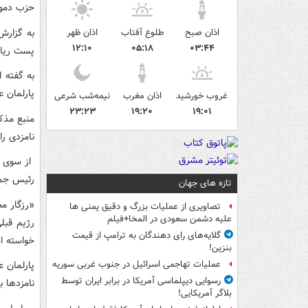
حزب دموک
به گزارش
اذان صبح
طلوع آفتاب
اذان ظهر
۱۲:۱۰
۰۵:۱۸
۰۳:۴۴
پست ریاس
به گفته ا
پارلمان عر
غروب خورشید
اذان مغرب
نیمه‌شب شرعی
۲۳:۲۳
۱۹:۲۰
۱۹:۰۱
منبع مذکو
نامزدی ر
از سوی د
رئیس جمه
تازه های جهان
«رزگار م
تصاویری از عملیات بزرگ و دقیق یمنی ها
علیه دشمن سعودی در المخا+فیلم
رژیم قبل
گلایه‌های رای دهندگان به ترامپ از قیمت
خواسته اس
بنزین!
پارلمان ع
عملیات تهاجمی اسرائیل در جنوب غربی سوریه
رسوایی دیپلماسی آمریکا در برابر ایران توسط
نامزدها باید تا حداکثر ۸ 
بلاگر آمریکایی!