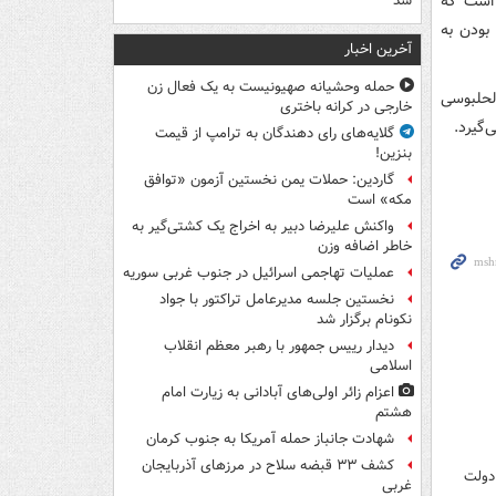
 است که
شد
بر وفادار بودن به
آخرین اخبار
حمله وحشیانه صهیونیست به یک فعال زن
الحلبوسی
خارجی در کرانه باختری
‌گیرد.
گلایه‌های رای دهندگان به ترامپ از قیمت
بنزین!
گاردین: حملات یمن نخستین آزمون «توافق
مکه» است
واکنش علیرضا دبیر به اخراج یک کشتی‌گیر به
خاطر اضافه وزن
عملیات تهاجمی اسرائیل در جنوب غربی سوریه
نخستین جلسه مدیرعامل تراکتور با جواد
نکونام برگزار شد
دیدار رییس جمهور با رهبر معظم انقلاب
اسلامی
اعزام زائر اولی‌های آبادانی به زیارت امام
هشتم
شهادت جانباز حمله آمریکا به جنوب کرمان
کشف ۳۳ قبضه سلاح در مرزهای آذربایجان
دولت
غربی