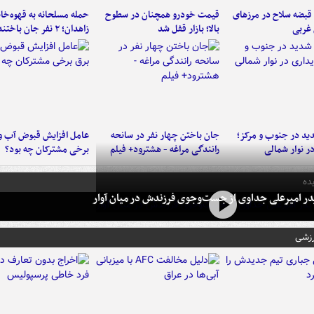
کشف ۳۳ قبضه سلاح در مرزهای
قیمت خودرو همچنان در سطوح
حمله مسلحانه به قهوه‌خان
 غربی
بالا؛ بازار قفل شد
زاهدان؛ ۲ نفر جان باختند
د در جنوب و مرکز؛
جان باختن چهار نفر در سانحه
عامل افزایش قبوض آب و
در نوار شمالی
رانندگی مراغه - هشترود+ فیلم
برخی مشترکان چه بود؟
ده
در امیرعلی جداوی از جست‌وجوی فرزندش در میان آوار
رزشی