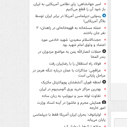
امیر جهانشاهی: پای نظامی آمریکایی به ایران
باز شود آن را قطع می‌کنیم
رسوایی دیپلماسی آمریکا در برابر ایران توسط
بلاگر آمریکایی!
حمله مسلحانه به قهوه‌خانه‌ای در زاهدان؛ ۲
نفر جان باختند
حجت‌الاسلام سعیدی: شهید خادمی مورد
اعتماد و وثوق امام شهید بود
حملات انصارالله یمن به مواضع مزدوران در
بندر المخا
فولاد راه استقلال را با رضاییان رفت
عراقچی: مذاکرات با عمان درباره تنگه هرمز در
مراحل پایانی است
لحظه فوران آتشفشان پوپوکتپتل مکزیک
بهترین مراکز خرید ورق آلومینیوم در ایران
تفاوت لوله سبز و نیوپایپ به زبان ساده
همایش محرم و عاشورا در آینه اسناد وزارت
امور خارجه
اولیانوف: بحران ایران-آمریکا فقط با دیپلماسی
پایان می‌یابد
صلاح ترک‌ها را پولدار کرد