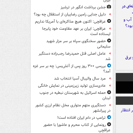
ایران
ه‌ای در
جشن برداشت انگور در ترشیز
دلیل جدایی رامین رضاییان از استقلال چه بود؟
عراقچی: اکنون هیچ مذاکره‌ای با آمریکا نداریم
عراقچی: ایران بر عهد مقاومت خود پابرجا
ایستاده است
حضور سخنگوی سپاه بر سر مزار شهید
سلیمانی
عامل اصلی قتل حمیدرضا رجب‌زاده دستگیر
 برق
شد
بررسی ۳۰۰ روز پس از آتش‌بس: چه بر سر غزه
آمد؟
مرد سال والیبال آسیا انتخاب شد
عادی‌سازی تولید زیرزمینی در نمایش خانگی
حمله اسرائیل به شهرستان نبطیه در جنوب
لبنان
دستگیری متهم متواری مخل نظام ارزی کشور
در پیرانشهر
ترامپ در دام ایران افتاده است!
رونمایی از کتاب محرم و عاشورا با حضور
عراقچی