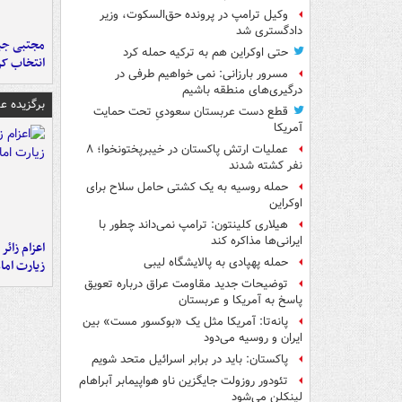
وکیل ترامپ در پرونده حق‌السکوت، وزیر
دادگستری شد
مجتبی جبا
حتی اوکراین هم به ترکیه حمله کرد
انتخاب کر
مسرور بارزانی: نمی خواهیم طرفی در
درگیری‌های منطقه باشیم
برگزیده 
قطع دست عربستان سعودیِ تحت حمایت
آمریکا
عملیات ارتش پاکستان در خیبرپختونخوا؛ ۸
نفر کشته شدند
حمله روسیه به یک کشتی حامل سلاح برای
اوکراین
هیلاری کلینتون: ترامپ نمی‌داند چطور با
ایرانی‌ها مذاکره کند
اعزام زائر 
حمله پهپادی به پالایشگاه لیبی
زیارت اما
توضیحات جدید مقاومت عراق درباره تعویق
پاسخ به آمریکا و عربستان
پانه‌تا: آمریکا مثل یک «بوکسور مست» بین
ایران و روسیه می‌دود
پاکستان: باید در برابر اسرائیل متحد شویم
تئودور روزولت جایگزین ناو هواپیمابر آبراهام
لینکلن می‌شود