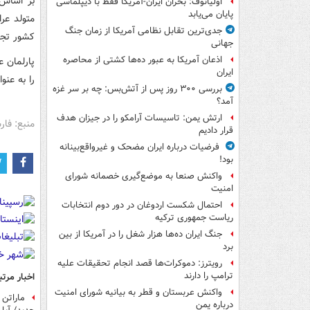
بر اساس 
اولیانوف: بحران ایران-آمریکا فقط با دیپلماسی
پایان می‌یابد
جدی‌ترین تقابل نظامی آمریکا از زمان جنگ
کشور تجر
جهانی
اذعان آمریکا به عبور ده‌ها کشتی از محاصره
پارلمان ع
ایران
را به عنو
بررسی ۳۰۰ روز پس از آتش‌بس: چه بر سر غزه
آمد؟
ارتش یمن: تاسیسات آرامکو را در جیزان هدف
منبع: فا
قرار دادیم
فرضیات درباره ایران مضحک و غیرواقع‌بینانه
بود!
واکنش صنعا به موضع‌گیری خصمانه شورای
امنیت
احتمال شکست اردوغان در دور دوم انتخابات
ریاست جمهوری ترکیه
جنگ ایران ده‌ها هزار شغل را در آمریکا از بین
برد
رویترز: دموکرات‌ها قصد انجام تحقیقات علیه
ترامپ را دارند
اخبار مرتب
واکنش عربستان و قطر به بیانیه شورای امنیت
ماراتن
درباره یمن