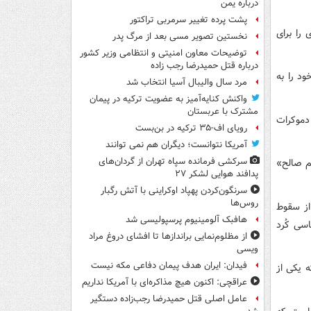
درباره یمن
پشت پرده تغییر سرمربی تراکتور
را برای
نخستین تصویر مسی بعد از مرگ پدر
توضیحات معاون امنیتی و انتظامی وزیر کشور
درباره قتل حمیدرضا رجب زاده
ود را به
مرد سال والیبال آسیا انتخاب شد
واکنش کنایه‌آمیز به عضویت ترکیه در پیمان
مشترک با عربستان
 دموکرات
رویای اف-۳۵ ترکیه در بن‌بست
آمریکا نتوانست؛ دیگران هم نمی توانند
سرکشی فرمانده سپاه تهران از گردان‌های
م صالح»
پدافند هوایی لشکر ۲۷
سرنگون‌کردن پهپاد اوکراینی با آتش رگبار
روس‌ها
از سقوط
هافبک آلومینیوم پرسپولیسی شد
سی کُرد
از مظلوم‌نمایی براندازها تا افشای دروغ مراد
ویسی
فیدان: ایران هدف پیمان دفاعی مکه نیست
ه یکی از
عراقچی: اکنون هیچ مذاکره‌ای با آمریکا نداریم
عامل اصلی قتل حمیدرضا رجب‌زاده دستگیر