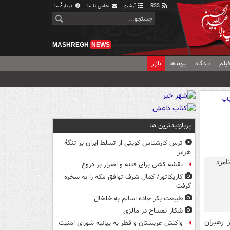
RSS
آرشیو
تماس با ما
دربارهٔ ما
MASHREGH
NEWS
یلم
دیدگاه
پیوندها
بازار
اپ
پربازدیدترین ها
ترس کارشناس کویتی از تسلط ایران بر تنگۀ
هرمز
نقشه کشی برای فتنه و اصرار بر دروغ
کاریکاتور/ کمال شرف توافق مکه را به سخره
گرفت
طبیعت بکر جاده اسالم به خلخال
شکار تمساح در مالزی
 رهبران
واکنش عربستان و قطر به بیانیه شورای امنیت