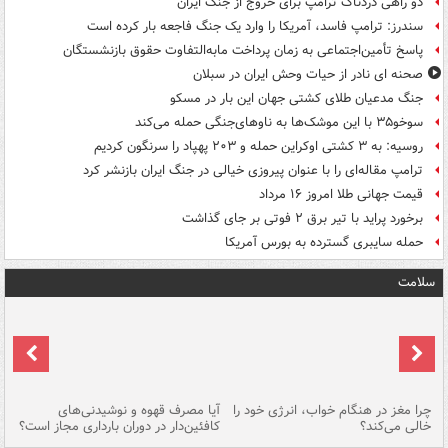
دو راهی دردناک ترامپ برای خروج از جنگ ایران
سندرز: ترامپ فاسد، آمریکا را وارد یک جنگ فاجعه بار کرده است
پاسخ تأمین‌اجتماعی به زمان پرداخت مابه‌التفاوت حقوق بازنشستگان
صحنه ای نادر از حیات وحش ایران در سبلان
جنگ مدعیان طلای کشتی جهان این بار در مسکو
سوخو۳۵ با این موشک‌ها به ناوهای‌جنگی حمله می‌کند
روسیه: به ۳ کشتی اوکراین حمله و ۲۰۳ پهپاد را سرنگون کردیم
ترامپ مقاله‌ای را با عنوان پیروزی خیالی در جنگ ایران بازنشر کرد
قیمت جهانی طلا امروز ۱۶ مرداد
برخورد پراید با تیر برق ۲ فوتی بر جای گذاشت
حمله سایبری گسترده به بورس آمریکا
سلامت
ت
چرا مغز در هنگام خواب، انرژی خود را
آیا مصرف قهوه و نوشیدنی‌های
چر
خالی می‌کند؟
کافئین‌دار در دوران بارداری مجاز است؟
می