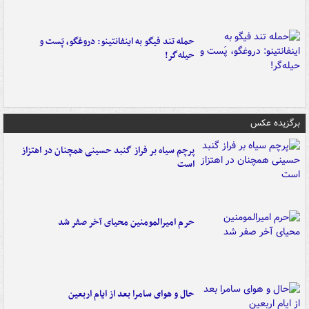
حمله تند فیگو به اینفانتینو: دروغگو، پَست‌ و
حیله‌گر!
برگزیده عکس
پرچم سیاه بر فراز گنبد حسینی همچنان در اهتزاز
است
حرم امیرالمومنین محیای آخر صفر شد
حال و هوای سامرا بعد از ایام اربعین