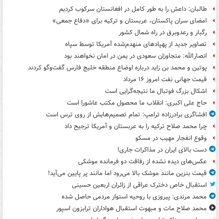
طالبان: داعش را به طور کامل در افغانستان سرکوب کردیم
امضای سران پاکستان، عربستان و ترکیه برای «دفاع جمعی»
رگبار و رعدوبرق در راه شمال کشور
تصاویر جدید از پهپادهای منهدم‌شده آمریکا توسط سپاه
انصارالله: متجاوزان سعودی در یمن در امان نخواهند بود
پوتین و محمد بن زاید درباره اوضاع منطقه خلیج فارس گفت‌وگو کردند
قیمت جهانی نفت امروز ۱۶ مرداد
اشکال بزرگ فوتبال ما نتیجه‌گرایی است
حاج علی اکبری: انقلاب ما محصول مکتب عاشورا است
افشاگری برادرزاده ترامپ: تمام تصمیم‌هایش از روی ترس است
چرا محمد صلاح ترکیه را به عربستان و آمریکا ترجیح داد
وقوع انفجار مهیب در مسکو
دست بالای ایران در مذاکرات جاری!
عکس‌های دیده نشده از رفاقت دو فرمانده‌ موشکی
قیمت بنزین مانند موشک بالا می‌رود اما مانند پر پایین می‌آید!
استقبال خاص دخترک عراقی از زائران اربعین حسینی
محمد مرندی: پیروزی با روحیه استوار مردمی حاصل شده
محمد صلاح مات و مبهوت استقبال هواداران ترابزون اسپور