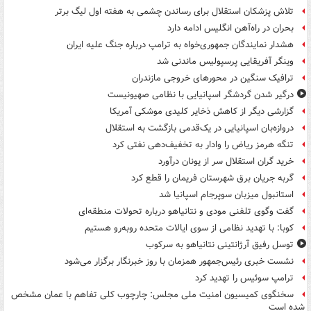
تلاش پزشکان استقلال برای رساندن چشمی به هفته اول لیگ برتر
بحران در راه‌آهن انگلیس ادامه دارد
هشدار نمایندگان جمهوری‌خواه به ترامپ درباره جنگ علیه ایران
وینگر آفریقایی پرسپولیس ماندنی شد
ترافیک سنگین در محورهای خروجی مازندران
درگیر شدن گردشگر اسپانیایی با نظامی صهیونیست
گزارشی دیگر از کاهش ذخایر کلیدی موشکی آمریکا
دروازه‌بان اسپانیایی در یک‌قدمی بازگشت به استقلال
تنگه هرمز ریاض را وادار به تخفیف‌دهی نفتی کرد
خرید گران استقلال سر از یونان درآورد
گربه جریان برق شهرستان فریمان را قطع کرد
استانبول میزبان سوپرجام اسپانیا شد
گفت وگوی تلفنی مودی و نتانیاهو درباره تحولات منطقه‌ای
کوبا: با تهدید نظامی از سوی ایالات متحده روبه‌رو هستیم
توسل رفیق آرژانتینی نتانیاهو به سرکوب
نشست خبری رئیس‌جمهور همزمان با روز خبرنگار برگزار می‌شود
ترامپ سوئیس را تهدید کرد
سخنگوی کمیسیون امنیت ملی مجلس: چارچوب کلی تفاهم با عمان مشخص
شده است