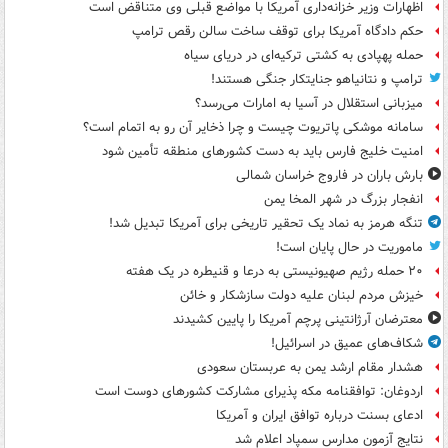
اظهارات وزیر خزانه‌داری آمریکا با مواضع قبلی وی متناقض است
حکم دادگاه آمریکا برای توقف ساخت سالن رقص ترامپ
حمله پهپادی به کشتی ترکیه‌ای در دریای سیاه
ترامپ و نتانیاهو جنایتکار جنگی هستند!
میزبانی استقلال در آسیا به امارات می‌رسد؟
سامانه موشکی پاتریوت چیست و چرا ذخایر آن رو به اتمام است؟
امنیت خلیج فارس باید به دست کشورهای منطقه تأمین شود
بارش باران در فاروج خراسان شمالی
انفجار بزرگ در شهر المخا یمن
تنگه هرمز به نماد یک تحقیر تاریخی برای آمریکا تبدیل شد!
ماموریت در حال پایان است!
۲۰ حمله رژیم صهیونیستی به درعا و قنیطره در یک هفته
خیزش مردم لبنان علیه دولت سازشکار و خائن
معترضان آرژانتینی پرچم آمریکا را پایین کشیدند
شکاف‌های عمیق در اسرائیل!
هشدار مقام ارشد یمن به عربستان سعودی
اردوغان: توافقنامه مکه پذیرای مشارکت کشورهای دوست است
ادعای بسنت درباره توافق ایران و آمریکا
نتایج آزمون مدارس سمپاد اعلام شد