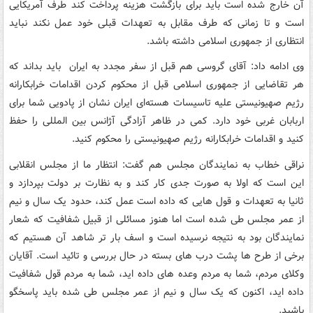
آن خارج شده است باید برای بازگشت هزینه پرداخت کند طرف آمریکایی
است و تا زمانی که طرف مقابل به تعهدات قبلی خود عمل نکند نباید
انتظاری از جمهوری اسلامی داشته باشد.
وی ادامه داد: آقای گروسی هم قبل از سفر مجدد به ایران باید بداند که
هر تقاضایی از جمهوری اسلامی قبل از محکوم کردن اقدامات خرابکارانه‌
رژیم صهیونیستی علیه تاسیسات هسته‌ای ایران نشان از پادویی شما برای
اربابان غربی خود دارد. کمی در ظاهر آزادگی آژانس بین المللی را حفظ
کنید و اقدامات خرابکارانه‌ رژیم صهیونیستی را محکوم کنید.
نراقی خطاب به نمایندگان مجلس هم گفت: انتظار ما از مجلس انقلابی
این است که اولا به صورت جدی کار کند و به نظارت بر دولت بپردازد و
ثانیا به تعهدات و قول هایی که داده است عمل کند، حدود یک سال و نیم
از عمر مجلس طی شده است اما هنوز مسائلی از قبیل شفافیت که شعار
نمایندگان بود به نتیجه نرسیده است و اسف بار تر شاهد آن هستیم که
برخی از طرح ها پشت درب های بسته در حال بررسی و تائید است. آقایان
وکلای مردم، شما به مردم وعده های داده اید، شما به مردم قول شفافیت
داده اید، اکنون که یک سال و نیم از عمر مجلس طی شده باید پاسخگو
باشید.