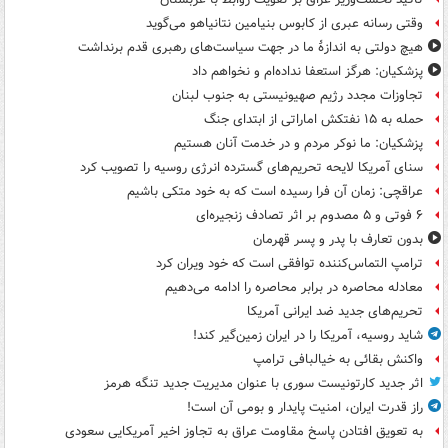
وقتی رسانه عبری از کابوس بنیامین نتانیاهو می‌گوید
هیچ دولتی به اندازۀ ما در جهت سیاست‌های رهبری قدم برنداشت
پزشکیان: هرگز استعفا نداده‌ام و نخواهم داد
تجاوزات مجدد رژیم صهیونیستی به جنوب لبنان
حمله به ۱۵ نفتکش‌ اماراتی از ابتدای جنگ
پزشکیان: ما نوکر مردم و در خدمت آنان هستیم
سنای آمریکا لایحه تحریم‌های گسترده انرژی روسیه را تصویب کرد
عراقچی: زمان آن فرا رسیده است که به خود متکی باشیم
۶ فوتی و ۵ مصدوم بر اثر تصادف زنجیره‌ای
بدون تعارف با پدر و پسر قهرمان
ترامپ التماس‌کننده توافقی است که خود ویران کرد
معادله محاصره در برابر محاصره را ادامه می‌دهیم
تحریم‌های جدید ضد ایرانی آمریکا
شاید روسیه، آمریکا را در ایران زمین‌گیر کند!
واکنش بقائی به خیالبافی ترامپ
اثر جدید کارتونیست سوری با عنوان مدیریت جدید تنگه هرمز
راز قدرت ایران، امنیت پایدار و بومی آن است!
به تعویق افتادن پاسخ مقاومت عراق به تجاوز اخیر آمریکایی سعودی