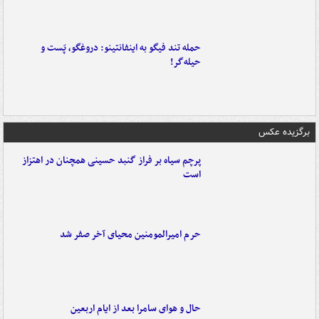
حمله تند فیگو به اینفانتینو: دروغگو، پَست‌ و
حیله‌گر!
برگزیده عکس
پرچم سیاه بر فراز گنبد حسینی همچنان در اهتزاز
است
حرم امیرالمومنین محیای آخر صفر شد
حال و هوای سامرا بعد از ایام اربعین