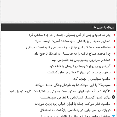
پربازدیدترین ها
پدر شاهرودی پس از قتل پسرش، جسد را در چاه مخفی کرد
تصاویر جدید از پهپادهای منهدم‌شده آمریکا توسط سپاه
سامانه ضد موشکی لیزری؛ از بلوف سیاسی تا واقعیت میدانی
چرا محمد صلاح ترکیه را به عربستان و آمریکا ترجیح داد
هشدار سرمربی پرسپولیس به جاسوس تیم
گربه جریان برق شهرستان فریمان را قطع کرد
برخورد پراید با تیر برق ۲ فوتی بر جای گذاشت
ترامپ سوئیس را تهدید کرد
سوخو۳۵ با این موشک‌ها به ناوهای‌جنگی حمله می‌کند
تلگراف: جنگ علیه ایران ممکن است به یکی از اشتباهات تاریخ تبدیل شود
درگیر شدن گردشگر اسپانیایی با نظامی صهیونیست
ترامپ: فکر می‌کنم جنگ با ایران خیلی زود پایان می‌یابد
دروازه‌بان اسپانیایی در یک‌قدمی بازگشت به استقلال
استقبال خاص دخترک عراقی از زائران اربعین حسینی