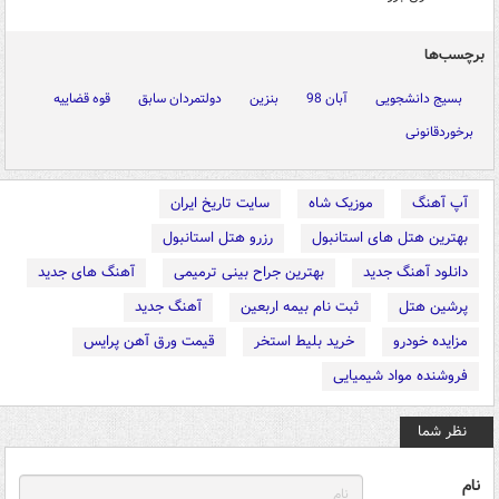
برچسب‌ها
بسیج دانشجویی
آبان 98
بنزین
دولتمردان سابق
قوه قضاییه
برخوردقانونی
آپ آهنگ
موزیک شاه
سایت تاریخ ایران
بهترین هتل های استانبول
رزرو هتل استانبول
دانلود آهنگ جدید
بهترین جراح بینی ترمیمی
آهنگ های جدید
پرشین هتل
ثبت نام بیمه اربعین
آهنگ جدید
مزایده خودرو
خرید بلیط استخر
قیمت ورق آهن پرایس
فروشنده مواد شیمیایی
نظر شما
نام