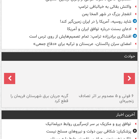
واکنش بقائی به خیالبافی ترامپ
انفجار بزرگ در شهر المخا یمن
شاید روسیه، آمریکا را در ایران زمین‌گیر کند!
ادعای بسنت درباره توافق ایران و آمریکا
افشاگری برادرزاده ترامپ: تمام تصمیم‌هایش از روی ترس است
امضای سران پاکستان، عربستان و ترکیه برای «دفاع جمعی»
حوادث
۶ فوتی و ۵ مصدوم بر اثر تصادف
گربه جریان برق شهرستان فریمان را
رگ
زنجیره‌ای
قطع کرد
آخرین اخبار
توافق پرو و مکزیک بر سر ازسرگیری روابط دیپلماتیک
پزشکیان: شکافی بین دولت و نیروهای مسلح نیست
تاکید نخست‌وزیر عراق بر تقویت روابط با عربستان