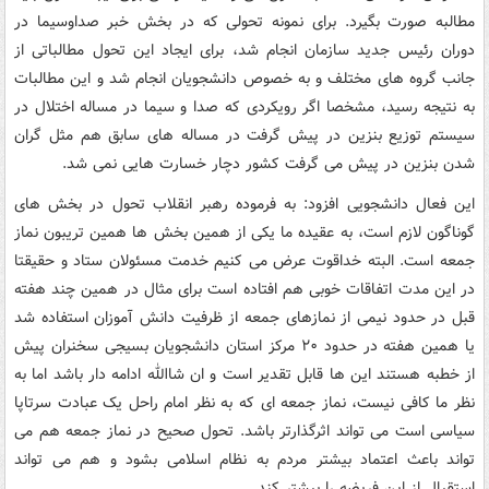
مطالبه صورت بگیرد. برای نمونه تحولی که در بخش خبر صداوسیما در
دوران رئیس جدید سازمان انجام شد، برای ایجاد این تحول مطالباتی از
جانب گروه های مختلف و به خصوص دانشجویان انجام شد و این مطالبات
به نتیجه رسید، مشخصا اگر رویکردی که صدا و سیما در مساله اختلال در
سیستم توزیع بنزین در پیش گرفت در مساله های سابق هم مثل گران
شدن بنزین در پیش می گرفت کشور دچار خسارت هایی نمی شد.
این فعال دانشجویی افزود: به فرموده رهبر انقلاب تحول در بخش های
گوناگون لازم است، به عقیده ما یکی از همین بخش ها همین تریبون نماز
جمعه است. البته خداقوت عرض می کنیم خدمت مسئولان ستاد و حقیقتا
در این مدت اتفاقات خوبی هم افتاده است برای مثال در همین چند هفته
قبل در حدود نیمی از نمازهای جمعه از ظرفیت دانش آموزان استفاده شد
یا همین هفته در حدود ۲۰ مرکز استان دانشجویان بسیجی سخنران پیش
از خطبه هستند این ها قابل تقدیر است و ان شاالله ادامه دار باشد اما به
نظر ما کافی نیست، نماز جمعه ای که به نظر امام راحل یک عبادت سرتاپا
سیاسی است می تواند اثرگذارتر باشد. تحول صحیح در نماز جمعه هم می
تواند باعث اعتماد بیشتر مردم به نظام اسلامی بشود و هم می تواند
استقبال از این فریضه را بیشتر کند.