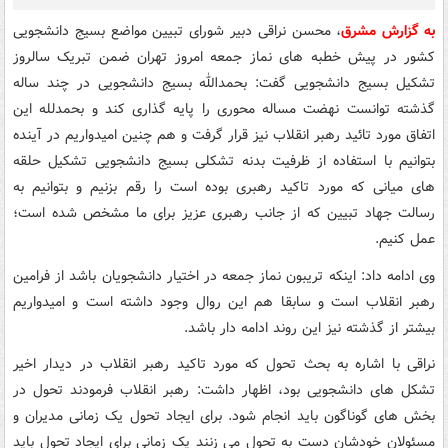
به گزارش مشرق
، محسن نراقی دبیر شورای تبیین مواضع بسیج دانشجویی
کشور در پیش خطبه های نماز جمعه امروز تهران ضمن تبریک سالروز
تشکیل بسیج دانشجویی گفت: بحمدالله بسیج دانشجویی در چند ساله
گذشته توانست نهضت مساله محوری را پایه گذاری کند و بحمدلله این
اتفاق مورد تائید رهبر انقلاب نیز قرار گرفت و هم چنین امیدواریم در آینده
بتوانیم با استفاده از ظرفیت بدنه تشکلی بسیج دانشجویی تشکیل حلقه
های میانی که مورد تاکید رهبری بوده است را رقم بزنیم و بتوانیم به
رسالت جهاد تبیین که از جانب رهبری عزیز برای ما مشخص شده است؛
عمل کنیم.
وی ادامه داد: اینکه تریبون نماز جمعه در اختیار دانشجویان باشد از فرامین
رهبر انقلاب است و سابقا هم این روال وجود داشته است و امیدواریم
بیشتر از گذشته نیز این روند ادامه دار باشد.
نراقی با اشاره به بحث تحول که مورد تاکید رهبر انقلاب در دیدار اخیر
تشکل های دانشجویی بود، اظهار داشت: رهبر انقلاب فرمودند تحول در
بخش های گوناگون باید انجام شود. برای ایجاد تحول یک زمانی مدیران و
مسئولان خودشان دست به تحول می زنند یک زمانی برای ایجاد تحول باید