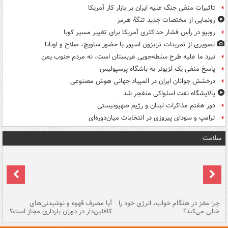
تاثیرات منفی جنگ علیه ایران بر بازار کار آمریکا
رونمایی از مختصات جدید تنگۀ هرمز
روبیو در رأس فشار حداکثری آمریکا برای تغییر مسیر کوبا
تصویری از تمرینات ترابزون اسپور با حضور ساویچ، صلاح و اونانا
نبرد ما علیه طرح سلطه‌جویی عربستان است، نه مردم جنوب یمن
پاسخ منفی یک لژیونر به باشگاه پرسپولیس
درخشش جوانان ایران در المپیاد جهانی هوش مصنوعی
پالایشگاه نفت اسلواکی منفجر شد
دور هفتم مذاکرات لبنان و رژیم صهیونیستی
ترامپ و سودای پیروزی در انتخابات میان‌دوره‌ای
سلامت
ت
چرا مغز در هنگام خواب، انرژی خود را
آیا مصرف قهوه و نوشیدنی‌های
چر
خالی می‌کند؟
کافئین‌دار در دوران بارداری مجاز است؟
می