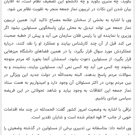
بگوید، چه منبری بگوید و چه دانشجو این تضعیف نظام است، نه آقایان
بیان شدن این نکات در تریبون نماز جمعه منجر به تقویت نظام می شود.
وی با اشاره به بخشی از سخنان علامه مصباح تاکید کرد: همین تریبون
نماز جمعه می تواند تبدیل به محلی برای پاسخگویی مسئولین بشود اگر
وزیری یا نماینده ای یا رئیس فلان سازمان می آید و پیش از خطبه صحبت
می کند قبل از آن چند کارشناس بیایند و عملکرد او را نقد کنند، درباره
عملکردش مورد سوال قرار بگیرد، یا در همین فضاهای دانشگاه میزهایی
قرار بگیرد، از مسئولین دعوت بشود، اسمشان آنجا بخورد که مردم متوجه
بشوند چه کسی می آید چه کسی نمی آید، مسئولین بیایند، بنشینند و به
سوالات مردم پاسخ بدهند. البته بحمدالله در دولت جدید این ویژگی در
بین مردم بودن در اکثر مسئولان آن وجود دارد و امیدواریم به همت ستاد
نماز جمعه این اتفاقات به وجود بیاید و شاهد تحولاتی در این فریضه
سیاسی عبادی باشیم.
نراقی با اشاره به وضعیت امروز کشور گفت: الحمدلله در چند ماه اقدامات
خوبی از جانب ۳ قوه انجام شده است و شایان تقدیر است.
وی ادامه داد: متاسفانه بی تدبیری برخی از مسئولین در گذشته وضعیتی را