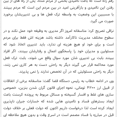
رقم زده است که باعث ناامیدی بخشی از مردم شده، یکی از راه های از بین
رفتن این ناامیدی و بازآفرینی امید در بین مردم این است که مردم ببینند
با مسببین این وضعیت به واسطه ترک فعل ها و بی تدبیریشان برخورد
صورت می گیرد.
نراقی تصریح کرد: متاسفانه امروز اگر مدیری به وظیفه خود عمل نکند و در
سطوح مختلف مدیریت ناکارآمد داشته باشد هزینه اش فقط برای مردم
است و برای خود او هیچ هزینه ای ندارد، باید تدبیری اتخاذ شود که
مسئولین و مدیران خود را پاسخگوی اعمال و رفتارشان ببینند، اگر افراد
ببینند بابت بی تدبیری شان مورد سوال واقع می شوند، بابت ترک فعل
مورد محاکمه قرار می گیرند دیگر به راحتی دست به هر کاری نمی زنند،
دیگر به راحتی مسئولیتی که در آن تخصص ندارند را نمی پذیرند.
وی در ادامه خطاب به رئیس دستگاه قضا گفت: متاسفانه برخی از اتفاقات
از قبیل ارز ۴۲۰۰ تومانی، نحوه اجرای قانون گران شدن بنزین، خصوصی
سازی های غلط و افسار گسیخته و مسائل مربوط به پرونده کرسنت باعث
ایجاد بسترهای فساد و ناامیدی هایی شده که خسارات جبران ناپذیری
ایجاد کرده است لذا درخواست داریم اکنون که دولت فعلی بر خلاف دولت
قبل در مبارزه با فساد مصمم است در اسرع وقت و بدون هیچ ملاحظه ای