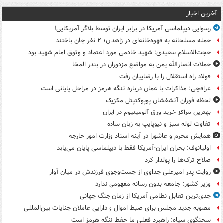
آخرین اخبار
رسوایی دیپلماسی آمریکا در برابر ایران توسط بلاگر آمریکایی!
حمله مسلحانه به قهوه‌خانه‌ای در زاهدان؛ ۲ نفر جان باختند
حجت‌الاسلام سعیدی: شهید خادمی مورد اعتماد و وثوق امام شهید بود
حملات انصارالله یمن به مواضع مزدوران در بندر المخا
فولاد راه استقلال را با رضاییان رفت
عراقچی: مذاکرات با عمان درباره تنگه هرمز در مراحل پایانی است
لحظه فوران آتشفشان پوپوکتپتل مکزیک
بهترین مراکز خرید ورق آلومینیوم در ایران
تفاوت لوله سبز و نیوپایپ به زبان ساده
همایش محرم و عاشورا در آینه اسناد وزارت امور خارجه
اولیانوف: بحران ایران-آمریکا فقط با دیپلماسی پایان می‌یابد
صلاح ترک‌ها را پولدار کرد
روایت پدر امیرعلی جداوی از جست‌وجوی فرزندش در میان آوار
وزیر کشور: جامعه بدون رسانه مفهومی ندارد
جدی‌ترین تقابل نظامی آمریکا از زمان جنگ جهانی
مصوبه جدید مجلس برای ضبط اموال و دارایی عاملان جنایات بین‌المللی
سخنگوی سپاه: راهبرد فعلی ما حفظ تنگه هرمز است