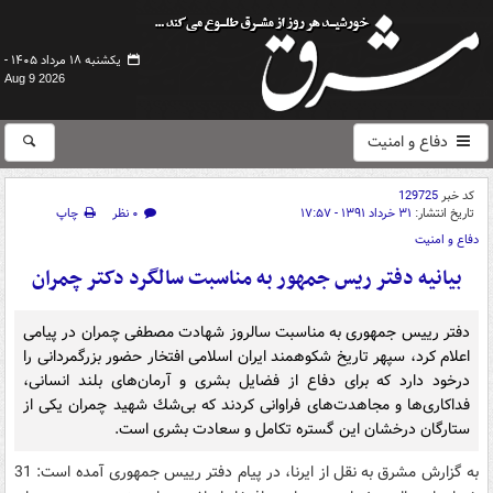
یکشنبه ۱۸ مرداد ۱۴۰۵ -
Aug 9 2026
دفاع و امنیت
کد خبر
129725
تاریخ انتشار:
۳۱ خرداد ۱۳۹۱ - ۱۷:۵۷
۰ نظر
چاپ
دفاع و امنیت
بیانیه دفتر ریس جمهور به مناسبت سالگرد دکتر چمران
دفتر رییس جمهوری به مناسبت سالروز شهادت مصطفی چمران در پیامی
اعلام كرد، سپهر تاریخ شكوهمند ایران اسلامی افتخار حضور بزرگمردانی را
درخود دارد كه برای دفاع از فضایل بشری و آرمان‌های بلند انسانی،
فداكاری‌ها و مجاهدت‌های فراوانی كردند كه بی‌شك شهید چمران یكی از
ستارگان درخشان این گستره تكامل و سعادت بشری است.
به گزارش مشرق به نقل از ایرنا، در پیام دفتر رییس جمهوری آمده است: 31