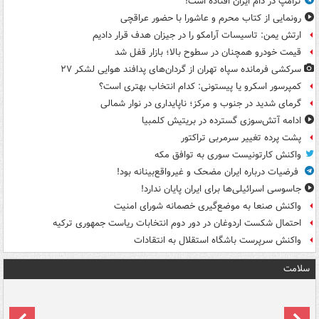
ترامپ در دام ایران افتاده است!
رونمایی از کتاب محرم و عاشورا با حضور عراقچی
ارتش یمن: تاسیسات آرامکو را در جیزان هدف قرار دادیم
قیمت خودرو همچنان در سطوح بالا؛ بازار قفل شد
سرکشی فرمانده سپاه تهران از گردان‌های پدافند هوایی لشکر ۲۷
کمپرسور اسکرو یا پیستونی: کدام انتخاب بهتری است؟
گرمای شدید در جنوب و مرکز؛ ناپایداری در نوار شمالی
ادامه آتش‌سوزی گسترده در بریتیش کلمبیا
پشت پرده تغییر سرمربی تراکتور
واکنش کارتونیست سوری به توافق مکه
فرضیات درباره ایران مضحک و غیرواقع‌بینانه بود!
جاسوسی اسرائیلی‌ها برای ایران پایان ندارد!
واکنش صنعا به موضع‌گیری خصمانه شورای امنیت
احتمال شکست اردوغان در دور دوم انتخابات ریاست جمهوری ترکیه
واکنش سرپرست باشگاه استقلال به انتقادات
سلامت