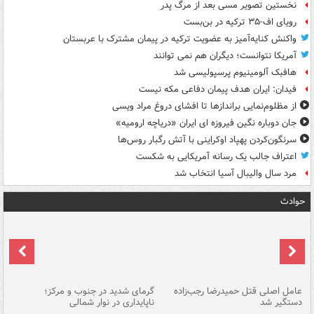
نخستین تصویر مسی بعد از مرگ پدر
رویای اف-۳۵ ترکیه در بن‌بست
واکنش کنایه‌آمیز به عضویت ترکیه در پیمان مشترک با عربستان
آمریکا نتوانست؛ دیگران هم نمی توانند
هافبک آلومینیوم پرسپولیسی شد
فیدان: ایران هدف پیمان دفاعی مکه نیست
از مظلوم‌نمایی براندازها تا افشای دروغ مراد ویسی
جان دوباره نگین فیروزه ای ایران «دریاچه ارومیه»
سرنگون‌کردن پهپاد اوکراینی با آتش رگبار روس‌ها
اعتراف جالب یک رسانه آمریکایی به شکست
مرد سال والیبال آسیا انتخاب شد
حوادث
عامل اصلی قتل حمیدرضا رجب‌زاده
گرمای شدید در جنوب و مرکز؛
جا
دستگیر شد
ناپایداری در نوار شمالی
مر