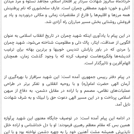
خردادماه سالروز شهادت سردار پر افتخار اسلام، مجاهد نستوه و مرد میدان
آتش و خون؛ شهید مصطفی چمران است. عارف سلحشوری كه نام پرطنینش
همه مرزها و اقلیم‌ها را فارغ از مقتضیات زمانی و مكانی درنوردید و یاد پر
فروغش روشنایی بخش مسیر مبارزان راه آزادی شد.
در این پیام با یادآوری اینكه شهید چمران در تاریخ انقلاب اسلامی به عنوان
الگویی از صداقت، ایثار، پاك دلی و مظلومیت شناخته می‌شود، شهید چمران
را مردی كه در باور یارانش تندیس خوبیها و برترین بهانه برای ترغیب
اندیشه‌ها وانگیزه‌هاست توصیف كرده كه با وجود گذشت زمان، همچنان
الهام‌آفرین و تاثیرگذار است.
در پیام دفتر رییس جمهوری آمده است: این شهید سرافراز با بهره‌گیری از
آرمان الهی حضرت امام‌(ره) و با روحیه انقلابی و تفكر برتر در طراحی
عملیات‌های نظامی، مصمم و با اراده در مقابل دشمن، به دفاع از میهن
اسلامی پرداخت و در این مسیر الهی دعوت حق را لبیك و به شرف شهادت
نایل آمد.
در ادامه این پیام آمده است: در توصیف جایگاه معنوی این شهید پرآوازه
همین بس كه مقام معظم رهبری فرمودند: او با دل خداشناس و اراده خلل
ناپذیرش همیشه مشت آهنین خود را به چهره دشمن نواخته بود و با این