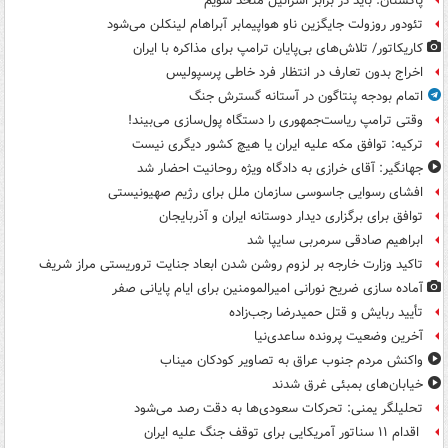
پاکستان: باید در برابر اسرائیل متحد شویم
تئودور روزولت جایگزین ناو هواپیمابر آبراهام لینکلن می‌شود
کاریکاتور/ تلاش‌های بی‌پایان ترامپ برای مذاکره با ایران
اخراج بدون تعارف در انتظار فرد خاطی پرسپولیس
اتمام بودجه پنتاگون در آستانه گسترش جنگ
وقتی ترامپ ریاست‌جمهوری را دستگاه پول‌سازی می‌بیند!
ترکیه: توافق مکه علیه ایران یا هیچ کشور دیگری نیست
جهانگیر: آقای خرازی به دادگاه ویژه روحانیت احضار شد
افشای رسوایی جاسوسی سازمان ملل برای رژیم صهیونیستی
توافق برای برگزاری دیدار دوستانه ایران و آذربایجان
ابراهیم صادقی سرمربی سایپا شد
تاکید وزارت خارجه بر لزوم روشن شدن ابعاد جنایت تروریستی مراز شریف
آماده سازی ضریح نورانی امیرالمومنین برای ایام پایانی صفر
تأیید ربایش و قتل حمیدرضا رجب‌زاده
آخرین وضعیت پرونده ساعدی‌نیا
واکنش مردم جنوب عراق به تصاویر کودکان میناب
خیابان‌های بمبئی غرق شدند
تحلیلگر یمنی: تحرکات سعودی‌ها به دقت رصد می‌شود
اقدام ۱۱ سناتور آمریکایی برای توقف جنگ علیه ایران