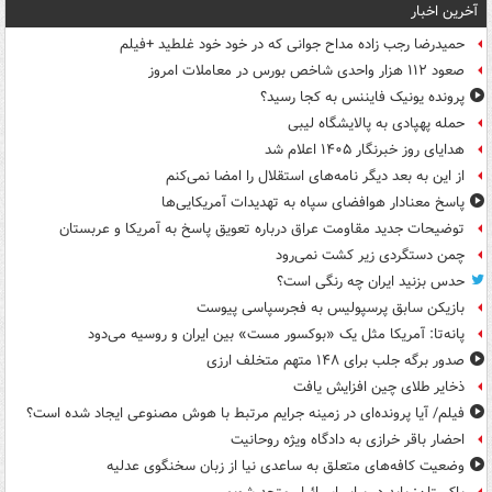
آخرین اخبار
حمیدرضا رجب زاده مداح جوانی که در خود خود غلطید +فیلم
صعود ۱۱۲ هزار واحدی شاخص بورس در معاملات امروز
پرونده یونیک فایننس به کجا رسید؟
حمله پهپادی به پالایشگاه لیبی
هدایای روز خبرنگار ۱۴۰۵ اعلام شد
از این به بعد دیگر نامه‌های استقلال را امضا نمی‌کنم
پاسخ معنادار هوافضای سپاه به تهدیدات آمریکایی‌ها
توضیحات جدید مقاومت عراق درباره تعویق پاسخ به آمریکا و عربستان
چمن دستگردی زیر کشت نمی‌رود
حدس بزنید ایران چه رنگی است؟
بازیکن سابق پرسپولیس به فجرسپاسی پیوست
پانه‌تا: آمریکا مثل یک «بوکسور مست» بین ایران و روسیه می‌دود
صدور برگه جلب برای ۱۴۸ متهم متخلف ارزی
ذخایر طلای چین افزایش یافت
فیلم/ آیا پرونده‌ای در زمینه جرایم مرتبط با هوش مصنوعی ایجاد شده است؟
احضار باقر خرازی به دادگاه ویژه روحانیت
وضعیت کافه‌های متعلق به ساعدی نیا از زبان سخنگوی عدلیه