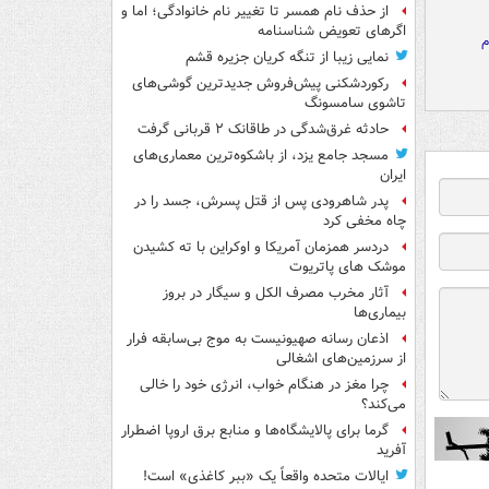
از حذف نام همسر تا تغییر نام خانوادگی؛ اما و
اگرهای تعویض شناسنامه
م
نمایی زیبا از تنگه کریان جزیره قشم
رکوردشکنی پیش‌فروش جدیدترین گوشی‌های
تاشوی سامسونگ
حادثه غرق‌شدگی در طاقانک ۲ قربانی گرفت
مسجد جامع یزد، از باشکوه‌ترین معماری‌های
ایران
پدر شاهرودی پس از قتل پسرش، جسد را در
چاه مخفی کرد
دردسر همزمان آمریکا و اوکراین با ته کشیدن
موشک های پاتریوت
آثار مخرب مصرف الکل و سیگار در بروز
بیماری‌ها
اذعان رسانه صهیونیست به موج بی‌سابقه فرار
از سرزمین‌های اشغالی
چرا مغز در هنگام خواب، انرژی خود را خالی
می‌کند؟
گرما برای پالایشگاه‌ها و منابع برق اروپا اضطرار
آفرید
ایالات متحده واقعاً یک «ببر کاغذی» است!