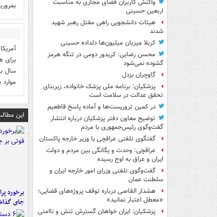
واکنش کاربران فضای مجازی به مناسبت
بمرورب
اربعین حسینی
هیئات دانشجویی راهی مقتل رهبر شهید
شدند
کربلا میزبان میلیون‌ها دلداده حسینی
آمریکا
محسن رضایی: کریدور دومی در تنگه هرمز
برای ه
گشوده نمی‌شود
سال به
گاوچران بزدل
موارد 
پزشکیان: برنامه ملی پزشک خانواده، زیربنای
تحقق عدالت در سلامت است
در کمین تروریست‌ها و آماده پاسخ قاطعیم
این مطالب
توضیح معاون دفتر پزشکیان درباره انتشار
گفت‌وگوی رئیس‌جمهوری با مردم
گفتگوی تلفنی عراقچی با وزیر خارجه پاکستان
عراقچی: وحدت و یگانگی بین مردم و دولت
ایران و عراق به اوج رسیده
گفت‌وگوی تلفنی وزرای امور خارجه ایران و
سلطنت عمان
هشدار القاصی درباره توقف پروژه‌های قضایی؛
«معطل اعتبار نمانید»
جای گذا
پزشکیان: ایران خواهان گسترش تنش و ناامنی