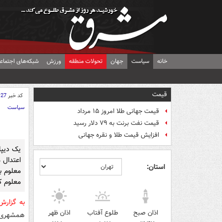
خانه
سیاست
جهان
تحولات منطقه
ورزش
شبکه‌های اجتماع
قیمت
کد خبر
127
سیاست
قیمت جهانی طلا امروز ۱۵ مرداد
قیمت نفت برنت به ۷۹ دلار رسید
افزایش قیمت طلا و نقره جهانی
یک دیپل
اعتدال 
استان:
معلوم ب
معلوم ک
به گزار
اذان صبح
طلوع آفتاب
اذان ظهر
همشهری ن