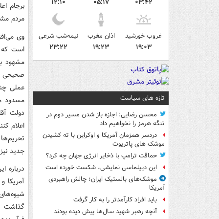
۱۲:۱۰
۰۵:۱۷
۰۳:۴۲
برجام اع
مردم مشر
غروب خورشید
اذان مغرب
نیمه‌شب شرعی
وی می‌اف
۲۳:۲۲
۱۹:۲۳
۱۹:۰۳
است که ا
مشهود بو
صحیحی دا
عملی چنی
تازه های سیاست
مسدود می
دولت آقا
محسن رضایی: اجازه باز شدن مسیر دوم در
تنگه هرمز را نخواهیم داد
اعلام کنن
دردسر همزمان آمریکا و اوکراین با ته کشیدن
تحریم‌ها
موشک های پاتریوت
جدید نیز
حماقت ترامپ با ذخایر انرژی جهان چه کرد؟
این دیپلماسی نمایشی، شکست خورده است
درباره ای
موشک‌های بالستیک ایران؛ چالش راهبردی
آمریکا و 
آمریکا
شیوه‌های
باید افراد کارآمدتر را به کار گرفت
گذاشت و
آنچه رهبر شهید سال‌ها پیش دیده بودند