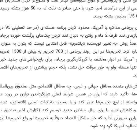
های نفتی و پتروشیمی و انواع شیوه‌های تهاتر نفت و متنوع‌تر کردن مشتریان 
بخش مهمی از این درآمدها احیا شود یا حتی صادرات نفت که به
ثانیاً روش برجامی مذاکره
دادن امتیازهای نقد ظرف 2 ماه و رفتن به دنبال نقد کردن چک‌های برگشت خورده بر
اصلاً روش -به تعبیر نویسنده «پلتفرم»- قابل اعتنایی نیست که بتوان به عنوا
به آن اشاره کرد. تحریم‌ها در این روند
آمریکا در ادوار مختلف با گروگان‌گیری برجام، برای باج‌خواهی‌های جدید خبر
تنها مسئله ولو به طور موقت حل نشد، بلکه حجم بیشتری از تحریم‌های اقتصاد
د.
زارش‌های متعدد محافل جهانی و غربی- چه محافل اقتصادی مثل صندوق بین‌الملل
ها- تأکید دارند که ایران در همین شرایط فعلی «بازگرداندن توازن در روند ع
وانسته از اوج تحریم‌ها عبور کند و با رسیدن به ثبات نسبی اقتصادی، دورن
و کاهش تورم را برای سال میلادی جدید ترسیم کند (گزارش اخیر صندوق بین
براین ضرورتی ندارد که حل مشکل اقتصاد صرفاً به تحریم‌ها و رفع تحریم‌ها نیز 
ثت‌آلود آمریکا گره زده شود.