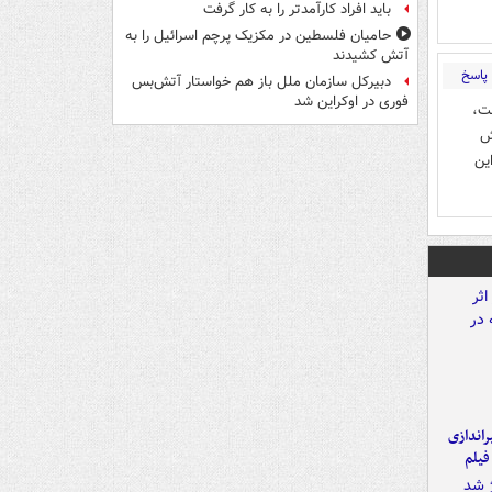
باید افراد کارآمدتر را به کار گرفت
حامیان فلسطین در مکزیک پرچم اسرائیل را به
آتش کشیدند
پاسخ
دبیرکل سازمان ملل باز هم خواستار آتش‌بس
فوری در اوکراین شد
ست،
ش
ین
یراندازی
فیلم