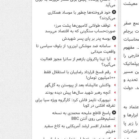
ت معیشت
می‌آید
خود فروخته‌ها چطور با موساد همکاری
می‌کردند؟
جمع صفر
توقف طولانی کامیون‌ها پشت مرز؛
ت برجام
صورت‌حساب سنگینی که به اقتصاد می‌رسد
بوسه‌ پدر بر پای پسر شهیدش
محاسبات
سامانه ضد موشکی لیزری؛ از بلوف سیاسی تا
. مفهوم
واقعیت میدانی
ارجی را
آیا تینا پاکروان بازهم از ساترا مجوز فعالیت
پلماتیک
می‌گیرد؟
ین مسیر
رقم فسخ قرارداد رضاییان با استقلال فقط
۱۰۰میلیون تومان!
 تحدید و
واکنش عالیشاه بعد از پیوستن به گل‌گهر
د. دولت
آنچه رهبر شهید سال‌ها پیش دیده بودند
نیویورک تایمز فاش کرد: کارگروه ویژه سیا برای
تفرقه افکنی در کوبا
عتماد به
پاسخ قاطع ملیحه محمدی به نسخه
بزارها و
تسلیم‌طلبی روی آنتن BBC
 زیر پا
هشدار افسر ارشد آمریکایی به کاخ سفید
صادرات
+فیلم