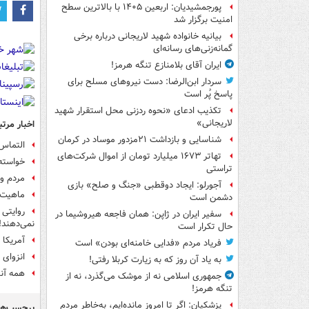
پورجمشیدیان: اربعین ۱۴۰۵ با بالاترین سطح
امنیت برگزار شد
بیانیه خانواده شهید لاریجانی درباره برخی
گمانه‌زنی‌های رسانه‌ای
ایران آقای بلامنازع تنگه هرمز!
سردار ابن‌الرضا: دست نیروهای مسلح برای
پاسخ پُر است
تکذیب ادعای «نحوه ردزنی محل استقرار شهید
لاریجانی»
اخبار مرتب
شناسایی و بازداشت ۲۱مزدور موساد در کرمان
التماس 
تهاتر ۱۶۷۳ میلیارد تومان از اموال شرکت‌های
خواسته‌
تراستی
مردم و 
آجورلو: ایجاد دوقطبی «جنگ و صلح‌» بازی
ماهیت 
دشمن است
روایتی 
سفیر ایران در ژاپن: همان فاجعه هیروشیما در
نمی‌دهند!
حال تکرار است
آمریکا 
فریاد مردم «فدایی خامنه‌ای بودن» است
انزوای 
به یاد آن روز که به زیارت کربلا رفتی!
همه آنچ
جمهوری اسلامی نه از موشک می‌گذرد، نه از
تنگه هرمز!
پزشکیان: اگر تا امروز مانده‌ایم، به‌خاطر مردم
برچسب‌ها