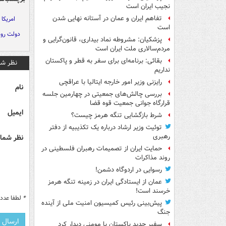
نجیب ایران است
تفاهم ایران و عمان در آستانه نهایی شدن
امریکا
است
دولت رو
پزشکیان: مشروطه نماد بیداری، قانون‌گرایی و
مردم‌سالاری ملت ایران است
بقائی: برنامه‌ای برای سفر به قطر و پاکستان
نظر شم
نداریم
رایزنی وزیر امور خارجه ایتالیا با عراقچی
نام
بررسی چالش‌های جمعیتی در چهارمین جلسه
قرارگاه جوانی جمعیت قوه قضا
ایمیل
شرط بازگشایی تنگه هرمز چیست؟
توئیت وزیر ارشاد درباره یک تکذیبیه از دفتر
رهبری
نظر شما 
حمایت ایران از تصمیمات رهبران فلسطینی در
روند مذاکرات
رسوایی در اردوگاه دشمن!
عمان از ایستادگی ایران در زمینه تنگه هرمز
خرسند است!
*
لطفا عدد م
پیش‌بینی رئیس کمیسیون امنیت ملی از آینده
جنگ
سفیر جدید پاکستان با مومنی دیدار کرد