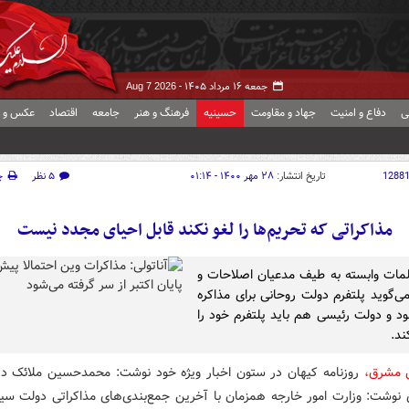
جمعه ۱۶ مرداد ۱۴۰۵ -
Aug 7 2026
ی
دفاع و امنیت
جهاد و مقاومت
حسینیه
فرهنگ و هنر
جامعه
اقتصاد
عکس و ف
1288
تاریخ انتشار:
۲۸ مهر ۱۴۰۰ - ۰۱:۱۴
۵ نظر
چ
مذاکراتی که تحریم‌ها را لغو نکند قابل احیای مجدد نیست
مات وابسته به طیف مدعیان اصلاحات و
می‌گوید پلتفرم دولت روحانی برای مذاکره
ود و دولت رئیسی هم باید پلتفرم خود را
ند.
ش مشرق،
روزنامه کیهان در ستون اخبار ویژه خود نوشت: محمدحسین ملائک در 
وشت: وزارت امور خارجه همزمان با آخرین جمع‌بندی‌های مذاکراتی دولت سی