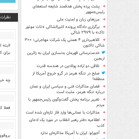
پشت پرده پخش هدفمند شایعه استعفای
رئیس‌جمهور
نظرات
مرزهای زبان و امنیت ملی
برگزاری دادگاه پرونده کثیرالشاکی «تات موتور
تاک» با ۲۹۷۹ شاکی
کلاهبرداری ۴ همتی یک شرکت مهاجرتی؛ ۳۰۰
البته 
شاکی تاکنون
برای ک
خدمت‌رسانی قهرمان بدنسازی ایران به زائرین
اربعین
تلاقی دو اراده پولادین در هندسه قدرت
صلح در تنگه هرمز در گرو خروج آمریکا از
منطقه!
چه خبر 
فضای مذاکرات فنی و سیاسی ایران و عمان
درباره تنگه هرمز، مثبت است
تغییر برنامه پخش گفت‌وگوی رئیس‌جمهور با
مردم
فعلا ک
مذاکرات با عمانی‌ها وارد فاز تازه‌ای شده است
اطلاعیه دفتر رهبر انقلاب در مورد یک ادعای
کذب
آجورلو: ایران با آمریکا مذاکره‌ای ندارد
بروقوی