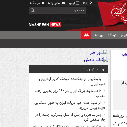
RSS
آرشیو
تماس با ما
دربارهٔ ما
MASHREGH
NEWS
یلم
دیدگاه
پیوندها
بازار
اپ
پربازدیدترین ها
یاوه‌گویی تولیدکننده موشک کروز اوکراینی
علیه ایران
۶ دستاورد بزرگ ایران در ۱۶۰ روز رهبری رهبر
انقلاب
ترامپ: همه چیز درباره ایران به طور استثنایی
خوب پیش می‌رود
پدر شاهرودی پس از قتل پسرش، جسد را در
روزنامه
چاه مخفی کرد
زدهم در
«کمانِ پرنده» چینی برای شکار کروزها به ایران