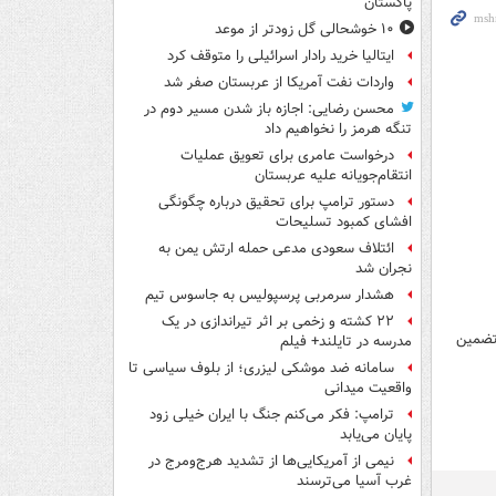
پاکستان
۱۰ خوشحالی گل زودتر از موعد
ایتالیا خرید رادار اسرائیلی را متوقف کرد
واردات نفت آمریکا از عربستان صفر شد
محسن رضایی: اجازه باز شدن مسیر دوم در
تنگه هرمز را نخواهیم داد
درخواست عامری برای تعویق عملیات
انتقام‌جویانه علیه عربستان
دستور ترامپ برای تحقیق درباره چگونگی
افشای کمبود تسلیحات
ائتلاف سعودی مدعی حمله ارتش یمن به
نجران شد
هشدار سرمربی پرسپولیس به جاسوس تیم
۲۲ کشته و زخمی بر اثر تیراندازی در یک
 تضمین
مدرسه در تایلند+ فیلم
سامانه ضد موشکی لیزری؛ از بلوف سیاسی تا
واقعیت میدانی
ترامپ: فکر می‌کنم جنگ با ایران خیلی زود
پایان می‌یابد
نیمی از آمریکایی‌ها از تشدید هرج‌ومرج در
غرب آسیا می‌ترسند