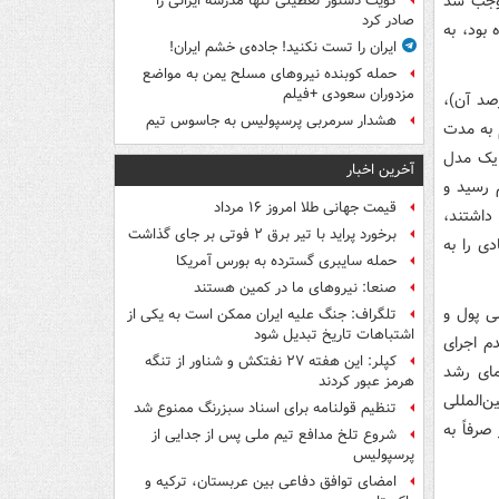
موجب شد
کویت دستور تعطیلی تنها مدرسه ایرانی را
صادر کرد
 50 هزار بشکه رسیده بود، به
ایران را تست نکنید! جاده‌ی خشم ایران!
حمله کوبنده نیروهای مسلح یمن به مواضع
مزدوران سعودی +فیلم
 با آمریکا، محدود کردن برنامه هسته‌ای (در حد تعطیلی 95 درصد آن)،
هشدار سرمربی پرسپولیس به جاسوس تیم
جام به مدت
ن یک مدل
آخرین اخبار
 برجامی از 700 تحریم به بیش از 1500 تحریم رسید و
قیمت جهانی طلا امروز ۱۶ مرداد
 داشتند،
برخورد پراید با تیر برق ۲ فوتی بر جای گذاشت
ی را به
حمله سایبری گسترده به بورس آمریکا
صنعا: نیروهای ما در کمین‌ هستند
ی پول و
تلگراف: جنگ علیه ایران ممکن است به یکی از
اشتباهات تاریخ تبدیل شود
دم اجرای
کپلر: این هفته ۲۷ نفتکش و شناور از تنگه
مای رشد
هرمز عبور کردند
‌المللی
تنظیم قولنامه برای اسناد سبزرنگ ممنوع شد
صرفاً به
شروع تلخ مدافع تیم ملی پس از جدایی از
پرسپولیس
امضای توافق دفاعی بین عربستان، ترکیه و