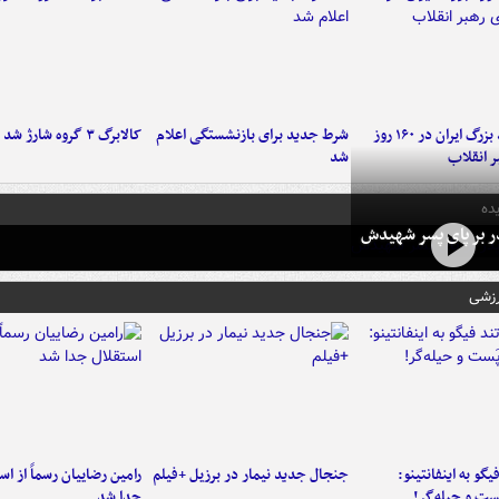
۶ دستاورد بزرگ ایران در ۱۶۰ روز
شرط جدید برای بازنشستگی اعلام
کالابرگ ۳ گروه شارژ شد
ر انقلاب
شد
ده
در بر پای پسر شهیدش
رزشی
یگو به اینفانتینو:
جنجال جدید نیمار در برزیل +فیلم
رامین رضاییان رسماً از اس
ست‌ و حیله‌گر!
جدا شد