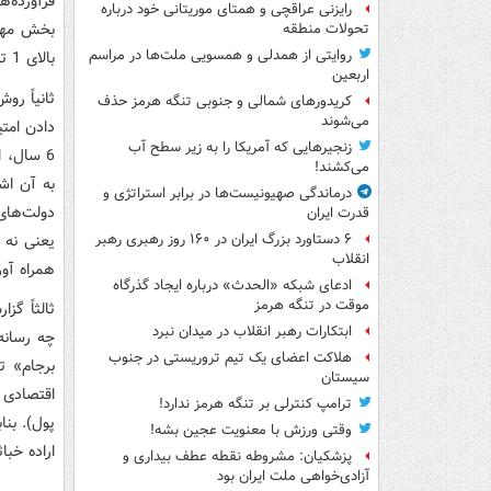
فرآورده‌
رایزنی عراقچی و همتای موریتانی خود درباره
تحولات منطقه
روایتی از همدلی و همسویی ملت‌ها در مراسم
بالای 1 تا 1/5 میلیون بشکه برسد.
اربعین
کریدورهای شمالی و جنوبی تنگه هرمز حذف
می‌شوند
زنجیرهایی که آمریکا را به زیر سطح آب
6 سال، 
می‌کشند!
درماندگی صهیونیست‌ها در برابر استراتژی و
دولت‌های 
قدرت ایران
یعنی نه 
۶ دستاورد بزرگ ایران در ۱۶۰ روز رهبری رهبر
انقلاب
همراه آور
ادعای شبکه «الحدث» درباره ایجاد گذرگاه
موقت در تنگه هرمز
ثالثاً گ
ابتکارات رهبر انقلاب در میدان نبرد
چه رسانه‌
هلاکت اعضای یک تیم تروریستی در جنوب
برجام» ت
سیستان
اقتصادی 
ترامپ کنترلی بر تنگه هرمز ندارد!
پول). بنا
وقتی ورزش با معنویت عجین بشه!
اراده خبا
پزشکیان: مشروطه نقطه عطف بیداری و
آزادی‌خواهی ملت ایران بود