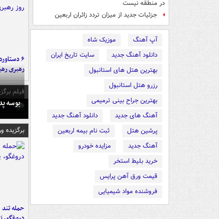
در منطقه نیست
جزئیات جدید از میزان تردد زائران اربعین
آپ آهنگ
موزیک شاه
دانلود آهنگ جدید
سایت تاریخ ایران
رهبری رهب
بهترین هتل های استانبول
رزرو هتل استانبول
فیلم برگزی
بهترین جراح بینی ترمیمی
بوسه‌ پ
آهنگ های جدید
دانلود آهنگ جدید
برگزیده و
پرشین هتل
ثبت نام بیمه اربعین
آهنگ جدید
مزایده خودرو
خرید بلیط استخر
قیمت ورق آهن پرایس
فروشنده مواد شیمیایی
حمله تند ف
دروغگو، پَ