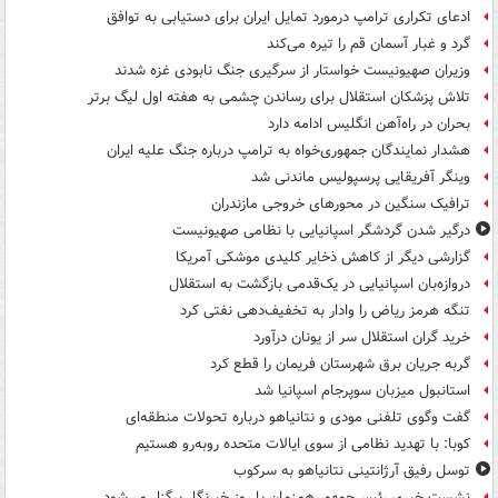
ادعای تکراری ترامپ درمورد تمایل ایران برای دستیابی به توافق
گرد و غبار آسمان قم را تیره می‌کند
وزیران صهیونیست خواستار از سرگیری جنگ نابودی غزه شدند
تلاش پزشکان استقلال برای رساندن چشمی به هفته اول لیگ برتر
بحران در راه‌آهن انگلیس ادامه دارد
هشدار نمایندگان جمهوری‌خواه به ترامپ درباره جنگ علیه ایران
وینگر آفریقایی پرسپولیس ماندنی شد
ترافیک سنگین در محورهای خروجی مازندران
درگیر شدن گردشگر اسپانیایی با نظامی صهیونیست
گزارشی دیگر از کاهش ذخایر کلیدی موشکی آمریکا
دروازه‌بان اسپانیایی در یک‌قدمی بازگشت به استقلال
تنگه هرمز ریاض را وادار به تخفیف‌دهی نفتی کرد
خرید گران استقلال سر از یونان درآورد
گربه جریان برق شهرستان فریمان را قطع کرد
استانبول میزبان سوپرجام اسپانیا شد
گفت وگوی تلفنی مودی و نتانیاهو درباره تحولات منطقه‌ای
کوبا: با تهدید نظامی از سوی ایالات متحده روبه‌رو هستیم
توسل رفیق آرژانتینی نتانیاهو به سرکوب
نشست خبری رئیس‌جمهور همزمان با روز خبرنگار برگزار می‌شود