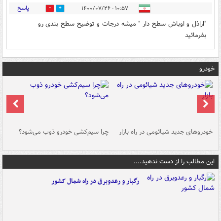
پاسخ
۱۰:۵۷ - ۱۴۰۰/۰۷/۲۶
0
2
"اراذل و اوباش سطح دار " میشه درجات و توضیح سطح بندی رو
بفرمائید
خودرو
خودروهای جدید شیائومی در راه بازار
چرا سیم‌کشی خودرو ذوب می‌شود؟
شو
این مطالب را از دست ندهید....
رگبار و رعدوبرق در راه شمال کشور