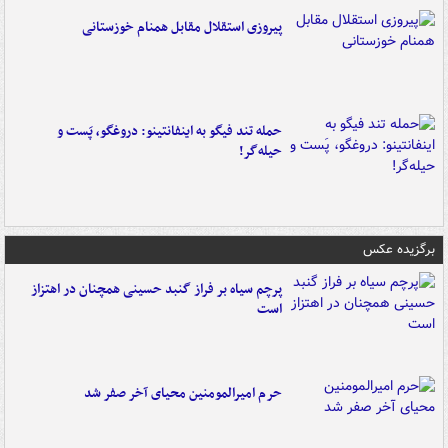
پیروزی استقلال مقابل همنام خوزستانی
حمله تند فیگو به اینفانتینو: دروغگو، پَست‌ و
حیله‌گر!
برگزیده عکس
پرچم سیاه بر فراز گنبد حسینی همچنان در اهتزاز
است
حرم امیرالمومنین محیای آخر صفر شد