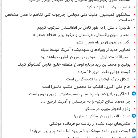
ترامپ سوئیس را تهدید کرد
سخنگوی کمیسیون امنیت ملی مجلس: چارچوب کلی تفاهم با عمان مشخص
شده است
طالبان: داعش را به طور کامل در افغانستان سرکوب کردیم
امضای سران پاکستان، عربستان و ترکیه برای «دفاع جمعی»
رگبار و رعدوبرق در راه شمال کشور
تصاویر جدید از پهپادهای منهدم‌شده آمریکا توسط سپاه
انصارالله: متجاوزان سعودی در یمن در امان نخواهند بود
پوتین و محمد بن زاید درباره اوضاع منطقه خلیج فارس گفت‌وگو کردند
قیمت جهانی نفت امروز ۱۶ مرداد
اشکال بزرگ فوتبال ما نتیجه‌گرایی است
حاج علی اکبری: انقلاب ما محصول مکتب عاشورا است
افشاگری برادرزاده ترامپ: تمام تصمیم‌هایش از روی ترس است
چرا محمد صلاح ترکیه را به عربستان و آمریکا ترجیح داد
وقوع انفجار مهیب در مسکو
دست بالای ایران در مذاکرات جاری!
عکس‌های دیده نشده از رفاقت دو فرمانده‌ موشکی
قیمت بنزین مانند موشک بالا می‌رود اما مانند پر پایین می‌آید!