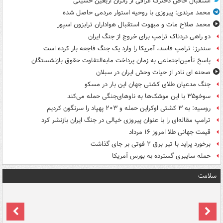
استقبال خاص دخترک عراقی از زائران اربعین حسینی
محمد مرندی: پیروزی با روحیه استوار مردمی حاصل شده
محمد صلاح مات و مبهوت استقبال هواداران ترابزون اسپور
دو راهی دردناک ترامپ برای خروج از جنگ ایران
سندرز: ترامپ فاسد، آمریکا را وارد یک جنگ فاجعه بار کرده است
پاسخ تأمین‌اجتماعی به زمان پرداخت مابه‌التفاوت حقوق بازنشستگان
صحنه ای نادر از حیات وحش ایران در سبلان
جنگ مدعیان طلای کشتی جهان این بار در مسکو
سوخو۳۵ با این موشک‌ها به ناوهای‌جنگی حمله می‌کند
روسیه: به ۳ کشتی اوکراین حمله و ۲۰۳ پهپاد را سرنگون کردیم
ترامپ مقاله‌ای را با عنوان پیروزی خیالی در جنگ ایران بازنشر کرد
قیمت جهانی طلا امروز ۱۶ مرداد
برخورد پراید با تیر برق ۲ فوتی بر جای گذاشت
حمله سایبری گسترده به بورس آمریکا
سلامت
ت