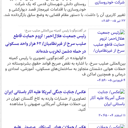
روستای دانش شهرستان قدس که یک شرکت
خودروسازی با اقدامات غیرمجاز قصد دیوارکشی و
تغییر کاربری آن را داشت، با دستور مقام قضایی به وضع سابق بازگردانده شد.
۲۲ تیر ۰۵ - ۰۸:۵۶
در گفت‌وگو با رئیس کمیته بین‌المللی صلیب سرخ؛
رئیس جمعیت هلال‌احمر: لزوم حمایت قاطع
صلیب سرخ از غیرنظامیان/ ۶۲ هزار واحد مسکونی
در حمله دشمن تخریب شده‌اند
«کولیوند» در گفت‌وگویی تصویری با رئیس کمیته
بین‌المللی صلیب سرخ، با اشاره به نقض صریح قواعد حقوق بشردوستانه در
حملات هوایی دشمنان متجاوز به ساختمان‌های مسکونی، آموزشی، امدادی و
درمانی و همچنین اماکن ف
۴ فروردین ۰۵ - ۰۴:۵۹
عکس/ جنایت جنگی آمریکا علیه آثار باستانی ایران
تصاویری از خسارات وارده به کاخ گلستان تهران در
پی حملات موشکی آمریکایی صهیونی را مشاهده
کنید.
۱۱ اسفند ۰۴ - ۲۰:۴۵
عکس/ حملات هوایی آمریکایی صهیونی علیه